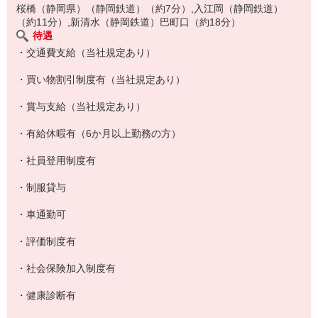
お休みがほしいとか、シフトで困ったことがあっても、
桜橋（静岡県）（静岡鉄道）（約7分）,入江岡（静岡鉄道）
（約11分）,新清水（静岡鉄道）巴町口（約18分）
気軽に相談できるのもうれしいですよね。
待遇
・交通費支給（当社規定あり）
お仕事おわりにサクッと晩ごはんの買い物をして帰る
・買い物割引制度有（当社規定あり）
ママさんもたくさんいますよ！
・賞与支給（当社規定あり）
・有給休暇有（6か月以上勤務の方）
・社員登用制度有
・制服貸与
・車通勤可
・評価制度有
・社会保険加入制度有
・健康診断有