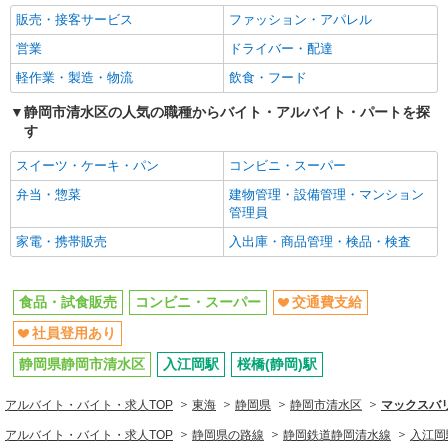
販売・接客サービス
ファッション・アパレル
営業
ドライバー・配達
軽作業・製造・物流
飲食・フード
静岡市清水区の人気の職種からバイト・アルバイト・パートを探
す
スイーツ・ケーキ・パン
コンビニ・スーパー
弁当・惣菜
建物管理・設備管理・マンション
管理員
家電・携帯販売
入出庫・商品管理・検品・検査
食品・試食販売
コンビニ・スーパー
交通費支給
社員登用あり
静岡県静岡市清水区
入江岡駅
桜橋(静岡)駅
アルバイト・バイト・求人TOP
東海
静岡県
静岡市清水区
マックスバ
アルバイト・バイト・求人TOP
静岡県の路線
静岡鉄道静岡清水線
入江岡