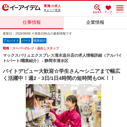
東海
の求人
▼エリア変更
仕事情報
企業情報
更新日：2026/08/06 ※更新日時点の最新情報です
アルバイト
パート
職業紹介
職種：スーパーのレジ・品出しスタッフ
マックスバリュエクスプレス清水追分店の求人情報詳細（アルバイ
ト/パート/職業紹介） - 静岡市清水区
バイトデビュー大歓迎☆学生さん〜シニアまで幅広
く活躍中！週2・3日/1日4時間の短時間もOK！！