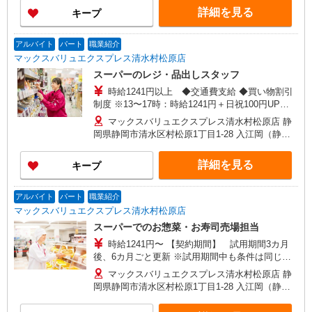
町口（約12分）,入江岡（静岡鉄道）（約21分）
詳細を見る
キープ
アルバイト
パート
職業紹介
マックスバリュエクスプレス清水村松原店
スーパーのレジ・品出しスタッフ
時給1241円以上 ◆交通費支給 ◆買い物割引
制度 ※13〜17時：時給1241円＋日祝100円UP
※17〜19時：時給1441円＋日祝100円UP 【契約期
マックスバリュエクスプレス清水村松原店 静
間】 試用期間3カ月後、6カ月ごと更新 ※試用期
岡県静岡市清水区村松原1丁目1-28 入江岡（静岡
間中も条件は同じです
鉄道）（約25分）,新清水（静岡鉄道）巴町口（約
25分）,桜橋（静岡県）（静岡鉄道）（約26分）
詳細を見る
キープ
アルバイト
パート
職業紹介
マックスバリュエクスプレス清水村松原店
スーパーでのお惣菜・お寿司売場担当
時給1241円〜 【契約期間】 試用期間3カ月
後、6カ月ごと更新 ※試用期間中も条件は同じで
す 土・日出れる方、大歓迎 日・祝は時給に対し
マックスバリュエクスプレス清水村松原店 静
100円増
岡県静岡市清水区村松原1丁目1-28 入江岡（静岡
鉄道）（約25分）,新清水（静岡鉄道）巴町口（約
25分）,桜橋（静岡県）（静岡鉄道）（約26分）