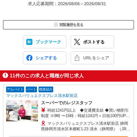
＜持ち物＞履歴書・筆記用具
求人応募期間：2026/08/06～2026/08/31
＜服装＞自由
【5】合否連絡
閲覧履歴を見る
合否は面接から1週間以内にご連絡いたします。
※こちらは紹介先での勤務となり、雇用形態はパート・アルバイト
ブックマーク
ポストする
です
シェアする
URLをシェア
（広告No MVT2608_0090272）
11
件のこの求人と職種が同じ求人
アルバイト
パート
職業紹介
マックスバリュエクスプレス清水駅前店
スーパーでのレジスタッフ
時給1241円以上 ◆交通費支給 ◆買い物割引
制度 ※9時 〜15時：時給1241円＋日祝100円UP
【契約期間】 試用期間3カ月後、6カ月ごと更新
マックスバリュエクスプレス清水駅前店 静岡
※試用期間中も条件は同じです
県静岡市清水区本郷町1-23 清水（静岡県）（JR東
海道本線）西口（約4分）,新清水（静岡鉄道）巴