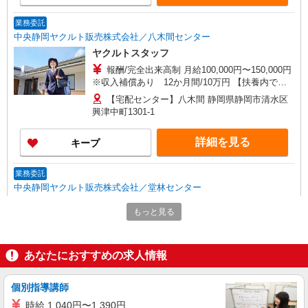
1,406円 研修制度あり 研修日数 17日 研修時の給
与 日額4,500円 9:45〜14:00 ※お昼休憩60分
業務委託
中央静岡ヤクルト販売株式会社／八木間センター
ヤクルトスタッフ
報酬/完全出来高制 月給100,000円〜150,000円
※収入補償あり 12か月間/10万円 【扶養内で働
く30代主婦 Aさん】 働き方：週5日・1日4.5時間
【宅配センター】八木間 静岡県静岡市清水区
勤務の場合（休憩40分含む） 月収100,000円の収
興津中町1301-1
入 時給目安：1,302円 【ガッツリ働く40代主婦
Bさん】 働き方：週5日・1日6時間勤務の場合（休
詳細を見る
キープ
憩40分含む） 月収150,000円の収入 時給目安：
1,406円 研修制度あり 研修日数 17日 研修時の給
与 日額4,500円 9:45〜14:00 ※お昼休憩60分
業務委託
中央静岡ヤクルト販売株式会社／堂林センター
ヤクルトスタッフ
もっと見る
報酬/完全出来高制 月給100,000円〜150,000円
※収入補償あり 12か月間/10万円 【扶養内で働
く30代主婦 Aさん】 働き方：週5日・1日4.5時間
【宅配センター】堂林 静岡県静岡市清水区大
あなたにおすすめの求人情報
勤務の場合（休憩40分含む） 月収100,000円の収
坪2-3-10
入 時給目安：1,302円 【ガッツリ働く40代主婦
Bさん】 働き方：週5日・1日6時間勤務の場合（休
個別指導講師
詳細を見る
キープ
憩40分含む） 月収150,000円の収入 時給目安：
時給 1,040円〜1,390円
1,406円 研修制度あり 研修日数 17日 研修時の給