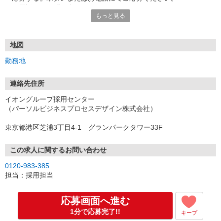
★お電話でのお問い合わせもOK！
もっと見る
【2】お仕事に関する設問に回答お願いします
WEB応募の方には、SMSでお仕事に関する設問を送付しますので、
ご回答をお願いします。（所要時間は約2分）
地図
※電話応募の方は、応募時に確認させていただきます
勤務地
【3】面接日の決定
WEB応募の方へは、メールで面接予約用のURLを送付いたしますの
連絡先住所
で、
イオングループ採用センター
ご希望の面接日時を選択ください。
（パーソルビジネスプロセスデザイン株式会社）
※電話応募の方は、応募時に決定させていただきます
また、不在着信があった場合には折り返しいただけますと幸いで
東京都港区芝浦3丁目4-1 グランパークタワー33F
す！
【4】面接
この求人に関するお問い合わせ
履歴書の内容に沿ってお話し出来ればと思います◎
0120-983-385
マスク着用OK◎
担当：採用担当
＜当日の内容（約60〜90分程度）＞
お仕事内容の説明、シフトのご相談、簡単な筆記試験と適性検査、
応募画面へ進む
面接
1分で応募完了!!
キープ