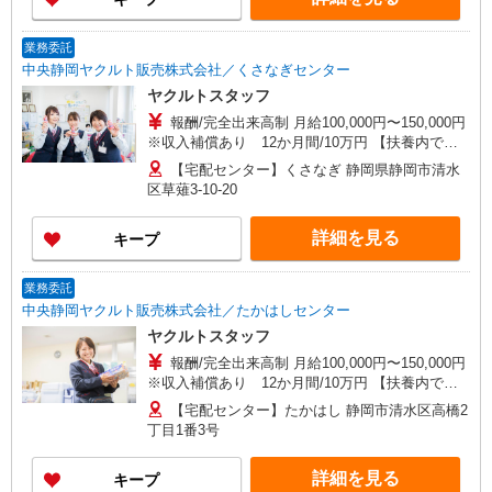
業務委託
中央静岡ヤクルト販売株式会社／くさなぎセンター
ヤクルトスタッフ
報酬/完全出来高制 月給100,000円〜150,000円
※収入補償あり 12か月間/10万円 【扶養内で働
く30代主婦 Aさん】 働き方：週5日・1日4.5時間
【宅配センター】くさなぎ 静岡県静岡市清水
勤務の場合（休憩40分含む） 月収100,000円の収
区草薙3-10-20
入 時給目安：1,302円 【ガッツリ働く40代主婦
Bさん】 働き方：週5日・1日6時間勤務の場合（休
詳細を見る
キープ
憩40分含む） 月収150,000円の収入 時給目安：
1,406円 研修制度あり 研修日数 17日 研修時の給
与 日額4,500円 9:45〜14:00 ※お昼休憩60分
業務委託
中央静岡ヤクルト販売株式会社／たかはしセンター
ヤクルトスタッフ
報酬/完全出来高制 月給100,000円〜150,000円
※収入補償あり 12か月間/10万円 【扶養内で働
く30代主婦 Aさん】 働き方：週5日・1日4.5時間
【宅配センター】たかはし 静岡市清水区高橋2
勤務の場合（休憩40分含む） 月収100,000円の収
丁目1番3号
入 時給目安：1,302円 【ガッツリ働く40代主婦
Bさん】 働き方：週5日・1日6時間勤務の場合（休
詳細を見る
キープ
憩40分含む） 月収150,000円の収入 時給目安：