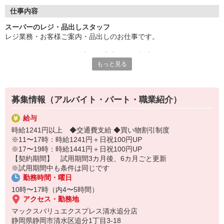
ご安心ください♪ 丁寧な研修や先輩スタッフがしっかり
仕事内容
スーパーのレジ・品出しスタッフ
フォローするのご安心ください！
レジ業務・お客様ご案内・品出しのお仕事です。
＜バイトデビューという方にも安心の研修制度＞
もっと見る
◆大学生〜シニアの方まで幅広く活躍中！！◆
初めの方にもわかりやすい研修制度があるので
4月から新大学1年生になる方も大歓迎！！
ゼロからしっかりお仕事をマスターできます！！
募集情報（アルバイト・パート・職業紹介）
とっても簡単なお仕事なのでどなたでもすぐに慣れますよ。
またマニュアルや先輩のサポートがあるので
給与
学校 / 家事 / 趣味の合間にしっかり稼げます！！
時給1241円以上 ◆交通費支給 ◆買い物割引制度
困ったことはなんでもお気軽に相談してくださいね。
※11〜17時：時給1241円＋日祝100円UP
※17〜19時：時給1441円＋日祝100円UP
【契約期間】 試用期間3カ月後、6カ月ごと更新
※試用期間中も条件は同じです
＜ママさんも応援！！ スーパーならこんなことも！！＞
勤務時間・曜日
お店では、子育てママやお仕事復帰の主婦さんも
10時〜17時（内4〜5時間）
アクセス・勤務地
たくさん活躍中！！ だから、学校の行事があって
マックスバリュエクスプレス清水追分店
静岡県静岡市清水区追分1丁目3-18