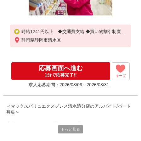
時給1241円以上 ◆交通費支給 ◆買い物割引制度
※11〜17時：時給1241円＋日祝100円UP
静岡県静岡市清水区
※17〜19時：時給1441円＋日祝100円UP
【契約期間】 試用期間3カ月後、6カ月ごと更新
※試用期間中も条件は同じです
応募画面へ進む
1分で応募完了!!
キープ
求人応募期間：2026/08/06～2026/08/31
＜マックスバリュエクスプレス清水追分店のアルバイト/パート
募集＞
◆未経験でもまったく問題なし！！◆
もっと見る
スーパーでのお仕事が初めて！！ そもそもバイトが初めて！！