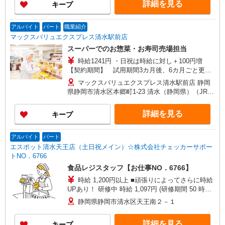
詳細を見る
キープ
アルバイト
パート
職業紹介
マックスバリュエクスプレス清水駅前店
スーパーでのお惣菜・お寿司売場担当
時給1241円 ・日祝は時給に対し＋100円増
【契約期間】 試用期間3カ月後、6カ月ごと更新
※試用期間中も条件は同じです 土・日出勤出来る
マックスバリュエクスプレス清水駅前店 静岡
方、大歓迎。
県静岡市清水区本郷町1-23 清水（静岡県）（JR東
海道本線）西口（約4分）,新清水（静岡鉄道）巴
町口（約12分）,入江岡（静岡鉄道）（約21分）
詳細を見る
キープ
アルバイト
パート
エスポット清水天王店（土日祝メイン）☆株式会社チェッカーサポー
トNO．6766
食品レジスタッフ【お仕事NO．6766】
時給 1,200円以上 ■頑張りによってさらに時給
UPあり！ 研修中 時給 1,097円 (研修期間 50 時間
)
静岡県静岡市清水区天王南２－１
詳細を見る
キープ