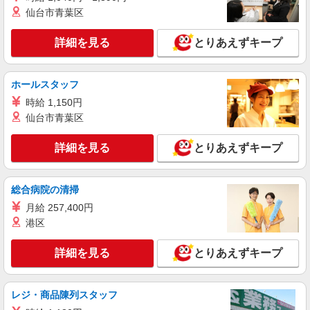
与 日額4,500円 9:45〜14:00 ※お昼休憩60分
仙台市青葉区
業務委託
中央静岡ヤクルト販売株式会社／宮加三センター
詳細を見る
とりあえずキープ
ヤクルトスタッフ
報酬/完全出来高制 月給100,000円〜150,000円
※収入補償あり 12か月間/10万円 【扶養内で働
ホールスタッフ
く30代主婦 Aさん】 働き方：週5日・1日4.5時間
【宅配センター】宮加三 静岡県静岡市清水区
勤務の場合（休憩40分含む） 月収100,000円の収
時給 1,150円
宮加三14
入 時給目安：1,302円 【ガッツリ働く40代主婦
仙台市青葉区
Bさん】 働き方：週5日・1日6時間勤務の場合（休
詳細を見る
キープ
憩40分含む） 月収150,000円の収入 時給目安：
詳細を見る
とりあえずキープ
1,406円 研修制度あり 研修日数 17日 研修時の給
与 日額4,500円 9:45〜14:00 ※お昼休憩60分
派遣社員
株式会社ニジキャリア
総合病院の清掃
【清水区】スーパーの惣菜スタッフ
月給 257,400円
【時給】1250円 【月給例】220,000円 1250(時
港区
給)×8(実働時間)×22(稼働日数)
【勤務地】静岡県静岡市清水区七ツ新屋 【ラ
詳細を見る
とりあえずキープ
ンドマーク】 JR草薙駅から自転車で7分
詳細を見る
キープ
レジ・商品陳列スタッフ