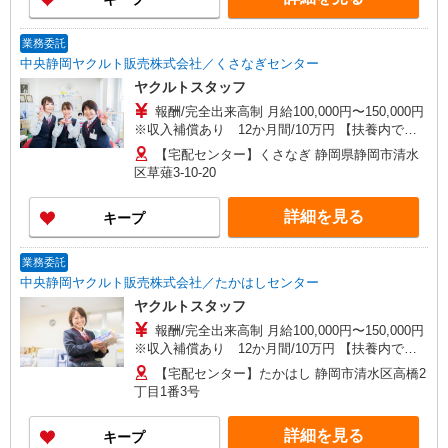
業務委託
中央静岡ヤクルト販売株式会社／くさなぎセンター
ヤクルトスタッフ
報酬/完全出来高制 月給100,000円〜150,000円
※収入補償あり 12か月間/10万円 【扶養内で働
く30代主婦 Aさん】 働き方：週5日・1日4.5時間
【宅配センター】くさなぎ 静岡県静岡市清水
勤務の場合（休憩40分含む） 月収100,000円の収
区草薙3-10-20
入 時給目安：1,302円 【ガッツリ働く40代主婦
Bさん】 働き方：週5日・1日6時間勤務の場合（休
詳細を見る
キープ
憩40分含む） 月収150,000円の収入 時給目安：
1,406円 研修制度あり 研修日数 17日 研修時の給
与 日額4,500円 9:45〜14:00 ※お昼休憩60分
業務委託
中央静岡ヤクルト販売株式会社／たかはしセンター
ヤクルトスタッフ
報酬/完全出来高制 月給100,000円〜150,000円
※収入補償あり 12か月間/10万円 【扶養内で働
く30代主婦 Aさん】 働き方：週5日・1日4.5時間
【宅配センター】たかはし 静岡市清水区高橋2
勤務の場合（休憩40分含む） 月収100,000円の収
丁目1番3号
入 時給目安：1,302円 【ガッツリ働く40代主婦
Bさん】 働き方：週5日・1日6時間勤務の場合（休
詳細を見る
キープ
憩40分含む） 月収150,000円の収入 時給目安：