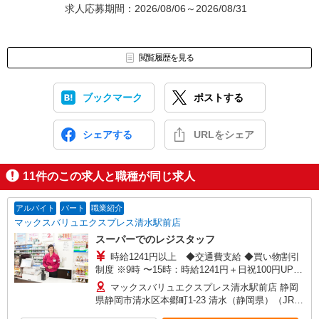
＜持ち物＞履歴書・筆記用具
求人応募期間：2026/08/06～2026/08/31
＜服装＞自由
【5】合否連絡
閲覧履歴を見る
合否は面接から1週間以内にご連絡いたします。
※こちらは紹介先での勤務となり、雇用形態はパート・アルバイト
ブックマーク
ポストする
です
シェアする
URLをシェア
（広告No MVT2608_0090272）
11
件のこの求人と職種が同じ求人
アルバイト
パート
職業紹介
マックスバリュエクスプレス清水駅前店
スーパーでのレジスタッフ
時給1241円以上 ◆交通費支給 ◆買い物割引
制度 ※9時 〜15時：時給1241円＋日祝100円UP
【契約期間】 試用期間3カ月後、6カ月ごと更新
マックスバリュエクスプレス清水駅前店 静岡
※試用期間中も条件は同じです
県静岡市清水区本郷町1-23 清水（静岡県）（JR東
海道本線）西口（約4分）,新清水（静岡鉄道）巴