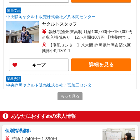
1,406円 研修制度あり 研修日数 17日 研修時の給
与 日額4,500円 9:45〜14:00 ※お昼休憩60分
業務委託
中央静岡ヤクルト販売株式会社／八木間センター
ヤクルトスタッフ
報酬/完全出来高制 月給100,000円〜150,000円
※収入補償あり 12か月間/10万円 【扶養内で働
く30代主婦 Aさん】 働き方：週5日・1日4.5時間
【宅配センター】八木間 静岡県静岡市清水区
勤務の場合（休憩40分含む） 月収100,000円の収
興津中町1301-1
入 時給目安：1,302円 【ガッツリ働く40代主婦
Bさん】 働き方：週5日・1日6時間勤務の場合（休
詳細を見る
キープ
憩40分含む） 月収150,000円の収入 時給目安：
1,406円 研修制度あり 研修日数 17日 研修時の給
与 日額4,500円 9:45〜14:00 ※お昼休憩60分
業務委託
中央静岡ヤクルト販売株式会社／宮加三センター
ヤクルトスタッフ
もっと見る
報酬/完全出来高制 月給100,000円〜150,000円
※収入補償あり 12か月間/10万円 【扶養内で働
く30代主婦 Aさん】 働き方：週5日・1日4.5時間
【宅配センター】宮加三 静岡県静岡市清水区
あなたにおすすめの求人情報
勤務の場合（休憩40分含む） 月収100,000円の収
宮加三14
入 時給目安：1,302円 【ガッツリ働く40代主婦
Bさん】 働き方：週5日・1日6時間勤務の場合（休
個別指導講師
詳細を見る
キープ
憩40分含む） 月収150,000円の収入 時給目安：
時給 1,040円〜1,390円
1,406円 研修制度あり 研修日数 17日 研修時の給