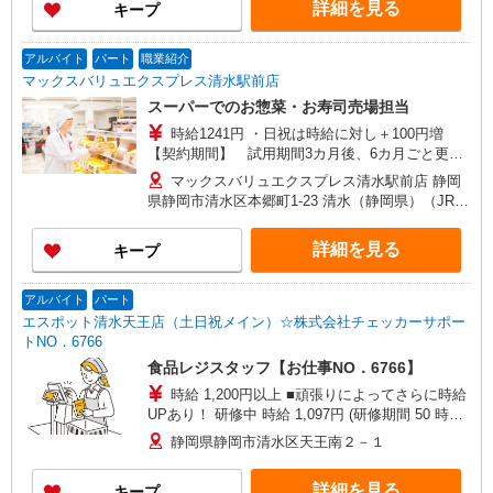
詳細を見る
キープ
アルバイト
パート
職業紹介
マックスバリュエクスプレス清水駅前店
スーパーでのお惣菜・お寿司売場担当
時給1241円 ・日祝は時給に対し＋100円増
【契約期間】 試用期間3カ月後、6カ月ごと更新
※試用期間中も条件は同じです 土・日出勤出来る
マックスバリュエクスプレス清水駅前店 静岡
方、大歓迎。
県静岡市清水区本郷町1-23 清水（静岡県）（JR東
海道本線）西口（約4分）,新清水（静岡鉄道）巴
町口（約12分）,入江岡（静岡鉄道）（約21分）
詳細を見る
キープ
アルバイト
パート
エスポット清水天王店（土日祝メイン）☆株式会社チェッカーサポー
トNO．6766
食品レジスタッフ【お仕事NO．6766】
時給 1,200円以上 ■頑張りによってさらに時給
UPあり！ 研修中 時給 1,097円 (研修期間 50 時間
)
静岡県静岡市清水区天王南２－１
詳細を見る
キープ