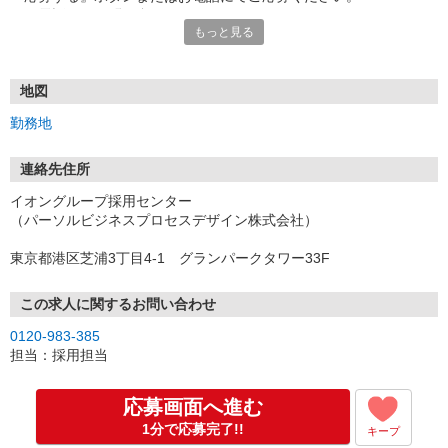
★お電話でのお問い合わせもOK！
もっと見る
【2】お仕事に関する設問に回答お願いします
WEB応募の方には、SMSでお仕事に関する設問を送付しますので、
ご回答をお願いします。（所要時間は約2分）
地図
※電話応募の方は、応募時に確認させていただきます
勤務地
【3】面接日の決定
WEB応募の方へは、メールで面接予約用のURLを送付いたしますの
連絡先住所
で、
イオングループ採用センター
ご希望の面接日時を選択ください。
（パーソルビジネスプロセスデザイン株式会社）
※電話応募の方は、応募時に決定させていただきます
また、不在着信があった場合には折り返しいただけますと幸いで
東京都港区芝浦3丁目4-1 グランパークタワー33F
す！
【4】面接
この求人に関するお問い合わせ
履歴書の内容に沿ってお話し出来ればと思います◎
0120-983-385
マスク着用OK◎
担当：採用担当
＜当日の内容（約60〜90分程度）＞
お仕事内容の説明、シフトのご相談、簡単な筆記試験と適性検査、
応募画面へ進む
面接
1分で応募完了!!
キープ