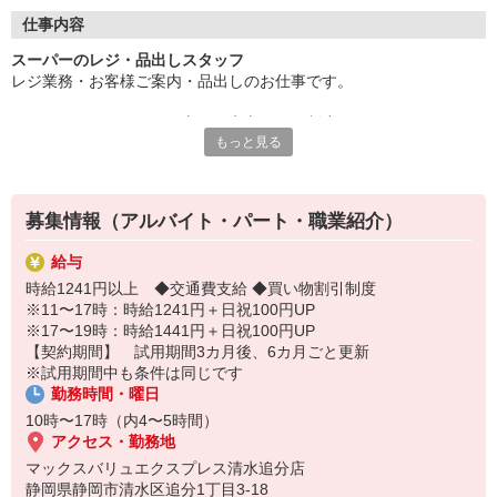
ご安心ください♪ 丁寧な研修や先輩スタッフがしっかり
仕事内容
スーパーのレジ・品出しスタッフ
フォローするのご安心ください！
レジ業務・お客様ご案内・品出しのお仕事です。
＜バイトデビューという方にも安心の研修制度＞
もっと見る
◆大学生〜シニアの方まで幅広く活躍中！！◆
初めの方にもわかりやすい研修制度があるので
4月から新大学1年生になる方も大歓迎！！
ゼロからしっかりお仕事をマスターできます！！
募集情報（アルバイト・パート・職業紹介）
とっても簡単なお仕事なのでどなたでもすぐに慣れますよ。
またマニュアルや先輩のサポートがあるので
給与
学校 / 家事 / 趣味の合間にしっかり稼げます！！
時給1241円以上 ◆交通費支給 ◆買い物割引制度
困ったことはなんでもお気軽に相談してくださいね。
※11〜17時：時給1241円＋日祝100円UP
※17〜19時：時給1441円＋日祝100円UP
【契約期間】 試用期間3カ月後、6カ月ごと更新
※試用期間中も条件は同じです
＜ママさんも応援！！ スーパーならこんなことも！！＞
勤務時間・曜日
お店では、子育てママやお仕事復帰の主婦さんも
10時〜17時（内4〜5時間）
アクセス・勤務地
たくさん活躍中！！ だから、学校の行事があって
マックスバリュエクスプレス清水追分店
静岡県静岡市清水区追分1丁目3-18