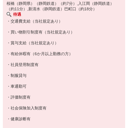
お休みがほしいとか、シフトで困ったことがあっても、
桜橋（静岡県）（静岡鉄道）（約7分）,入江岡（静岡鉄道）
（約11分）,新清水（静岡鉄道）巴町口（約18分）
気軽に相談できるのもうれしいですよね。
待遇
・交通費支給（当社規定あり）
お仕事おわりにサクッと晩ごはんの買い物をして帰る
・買い物割引制度有（当社規定あり）
ママさんもたくさんいますよ！
・賞与支給（当社規定あり）
・有給休暇有（6か月以上勤務の方）
・社員登用制度有
・制服貸与
・車通勤可
・評価制度有
・社会保険加入制度有
・健康診断有