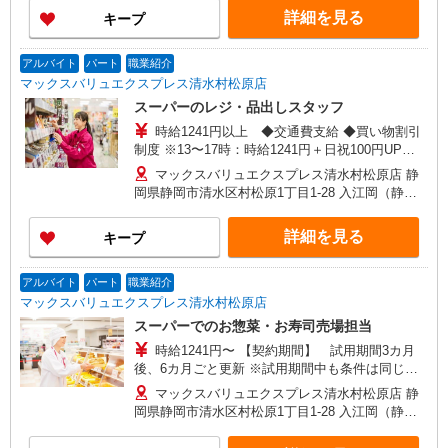
町口（約12分）,入江岡（静岡鉄道）（約21分）
詳細を見る
キープ
アルバイト
パート
職業紹介
マックスバリュエクスプレス清水村松原店
スーパーのレジ・品出しスタッフ
時給1241円以上 ◆交通費支給 ◆買い物割引
制度 ※13〜17時：時給1241円＋日祝100円UP
※17〜19時：時給1441円＋日祝100円UP 【契約期
マックスバリュエクスプレス清水村松原店 静
間】 試用期間3カ月後、6カ月ごと更新 ※試用期
岡県静岡市清水区村松原1丁目1-28 入江岡（静岡
間中も条件は同じです
鉄道）（約25分）,新清水（静岡鉄道）巴町口（約
25分）,桜橋（静岡県）（静岡鉄道）（約26分）
詳細を見る
キープ
アルバイト
パート
職業紹介
マックスバリュエクスプレス清水村松原店
スーパーでのお惣菜・お寿司売場担当
時給1241円〜 【契約期間】 試用期間3カ月
後、6カ月ごと更新 ※試用期間中も条件は同じで
す 土・日出れる方、大歓迎 日・祝は時給に対し
マックスバリュエクスプレス清水村松原店 静
100円増
岡県静岡市清水区村松原1丁目1-28 入江岡（静岡
鉄道）（約25分）,新清水（静岡鉄道）巴町口（約
25分）,桜橋（静岡県）（静岡鉄道）（約26分）