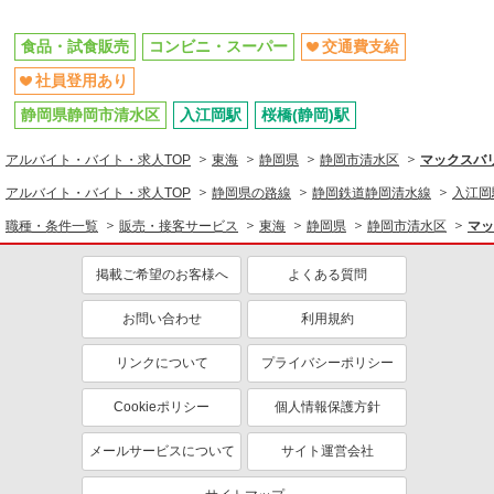
食品・試食販売
コンビニ・スーパー
交通費支給
社員登用あり
静岡県静岡市清水区
入江岡駅
桜橋(静岡)駅
アルバイト・バイト・求人TOP
東海
静岡県
静岡市清水区
マックスバ
アルバイト・バイト・求人TOP
静岡県の路線
静岡鉄道静岡清水線
入江岡
職種・条件一覧
販売・接客サービス
東海
静岡県
静岡市清水区
マッ
掲載ご希望のお客様へ
よくある質問
お問い合わせ
利用規約
リンクについて
プライバシーポリシー
Cookieポリシー
個人情報保護方針
メールサービスについて
サイト運営会社