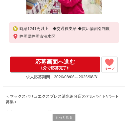
時給1241円以上 ◆交通費支給 ◆買い物割引制度
※11〜17時：時給1241円＋日祝100円UP
静岡県静岡市清水区
※17〜19時：時給1441円＋日祝100円UP
【契約期間】 試用期間3カ月後、6カ月ごと更新
※試用期間中も条件は同じです
応募画面へ進む
1分で応募完了!!
キープ
求人応募期間：2026/08/06～2026/08/31
＜マックスバリュエクスプレス清水追分店のアルバイト/パート
募集＞
◆未経験でもまったく問題なし！！◆
もっと見る
スーパーでのお仕事が初めて！！ そもそもバイトが初めて！！