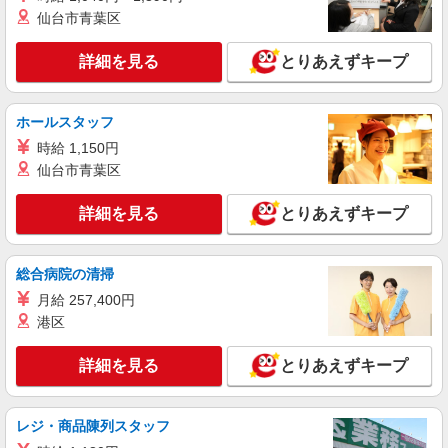
与 日額4,500円 9:45〜14:00 ※お昼休憩60分
仙台市青葉区
業務委託
中央静岡ヤクルト販売株式会社／堂林センター
詳細を見る
とりあえずキープ
ヤクルトスタッフ
報酬/完全出来高制 月給100,000円〜150,000円
※収入補償あり 12か月間/10万円 【扶養内で働
ホールスタッフ
く30代主婦 Aさん】 働き方：週5日・1日4.5時間
【宅配センター】堂林 静岡県静岡市清水区大
勤務の場合（休憩40分含む） 月収100,000円の収
時給 1,150円
坪2-3-10
入 時給目安：1,302円 【ガッツリ働く40代主婦
仙台市青葉区
Bさん】 働き方：週5日・1日6時間勤務の場合（休
詳細を見る
キープ
憩40分含む） 月収150,000円の収入 時給目安：
詳細を見る
とりあえずキープ
1,406円 研修制度あり 研修日数 17日 研修時の給
与 日額4,500円 9:45〜14:00 ※お昼休憩60分
派遣社員
株式会社ニジキャリア
総合病院の清掃
【清水区】スーパーの惣菜スタッフ
月給 257,400円
【時給】1250円 【月給例】220,000円 1250(時
港区
給)×8(実働時間)×22(稼働日数)
【勤務地】静岡県静岡市清水区七ツ新屋 【ラ
詳細を見る
とりあえずキープ
ンドマーク】 JR草薙駅から自転車で7分
詳細を見る
キープ
レジ・商品陳列スタッフ