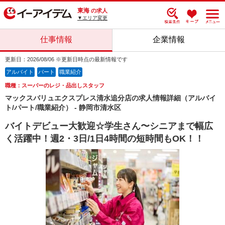
東海
の求人
▼エリア変更
仕事情報
企業情報
更新日：2026/08/06 ※更新日時点の最新情報です
アルバイト
パート
職業紹介
職種：スーパーのレジ・品出しスタッフ
マックスバリュエクスプレス清水追分店の求人情報詳細（アルバイ
ト/パート/職業紹介） - 静岡市清水区
バイトデビュー大歓迎☆学生さん〜シニアまで幅広
く活躍中！週2・3日/1日4時間の短時間もOK！！