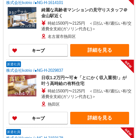
株式会社kotrio /●NG-H-1614101
綺麗な高齢者マンションの見守りスタッフ＠
金山駅近く
時給1500円〜2125円 ＜日払い有/週払い有/交
通費全支給(ガソリン代含む)＞
名古屋市熱田区
詳細を見る
キープ
NEW
派遣社員
株式会社kotrio /●NG-H-2029837
日収1.2万円〜可★「とにかく収入重視!」が
叶う高時給の有料住宅
時給1500円〜2125円 ＜日払い有/週払い有/交
通費全支給(ガソリン代含む)＞
熱田区
詳細を見る
キープ
NEW
派遣社員