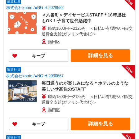
NEW
派遣社員
与 基本給2.08ヶ月分/年支給
株式会社kotrio /●NG-H-2029582
＜六番町＞デイサービスSTAFF＊16時退社
もOK！子育て世代活躍中
時給1500円〜2125円 ＜日払い有/週払い有/交
通費全支給(ガソリン代含む)＞
熱田区
詳細を見る
キープ
NEW
派遣社員
株式会社kotrio /●NG-H-2030667
毎日通うのが楽しみになる＊ホテルのような
美しいサ高住のSTAFF
時給1500円〜2125円 ＜日払い有/週払い有/交
通費全支給(ガソリン代含む)＞
熱田区
詳細を見る
キープ
NEW
派遣社員