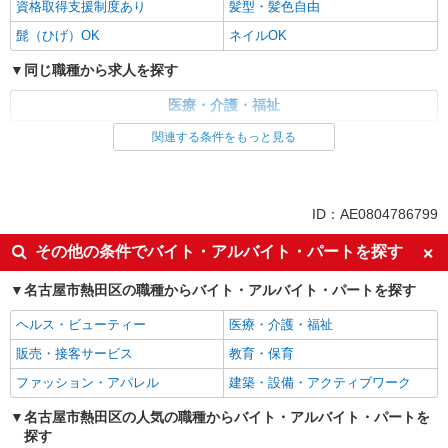
資格取得支援制度あり
髪型・髪色自由
髭（ひげ）OK
ネイルOK
同じ職種から求人を探す
医療・介護・福祉
介護職・ヘルパー
関連する条件をもっと見る
同じ特徴から求人を探す
未経験歓迎
ミドル（40代～）活躍中
ID：AE0804786799
副業・WワークOK
交通費支給
その他の条件でバイト・アルバイト・パートを探す
社会保険あり
産休・育休取得実績あり
名古屋市熱田区の職種からバイト・アルバイト・パートを探す
社員登用あり
ヘルス・ビューティー
医療・介護・福祉
販売・接客サービス
教育・保育
ファッション・アパレル
建築・設備・アクティブワーク
名古屋市熱田区の人気の職種からバイト・アルバイト・パートを
探す