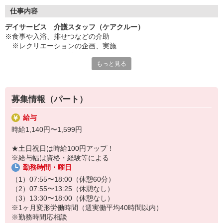
◇長く安心して働ける環境づくり
・ツクイ独自の福祉厚生制度でプライベートも充実
仕事内容
・子育てサポート企業として「くるみん認定」の取得
デイサービス 介護スタッフ（ケアクルー）
・子育て支援の福利厚生制度あり！子育てと仕事の両立を応援◎
※食事や入浴、排せつなどの介助
・スタッフ何でも相談窓口やライフキャリア相談など、各相談窓
※レクリエーションの企画、実施
口あり
※他スタッフと連携してのケア業務全般
もっと見る
※送迎・添乗業務
◇頑張った分、スタッフに還元！
※各種記録業務など
・2024年冬季賞与からインセンティブ賞与を導入
・パートは特別手当の支給あり
★＼サービス・職種の魅力／
募集情報（パート）
「今私たちに求められていることは何だろう」「どんな工夫をした
ら喜んでいただけるだろう」他職種で連携しながら創意工夫し支援
給与
していきます。感謝の言葉を直接いただけたり、信頼関係を築いて
時給1,140円〜1,599円
いくことができます。日勤のみで働け介護度も比較的高くないた
め、体に負担が少ないのも魅力の一つです。
★土日祝日は時給100円アップ！
※給与幅は資格・経験等による
勤務時間・曜日
（1）07:55〜18:00（休憩60分）
（2）07:55〜13:25（休憩なし）
（3）13:30〜18:00（休憩なし）
※1ヶ月変形労働時間（週実働平均40時間以内）
※勤務時間応相談