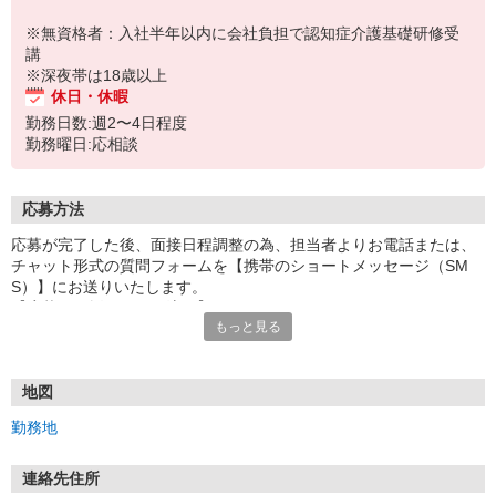
※無資格者：入社半年以内に会社負担で認知症介護基礎研修受
講
※深夜帯は18歳以上
休日・休暇
勤務日数:週2〜4日程度
勤務曜日:応相談
応募方法
応募が完了した後、面接日程調整の為、担当者よりお電話または、
チャット形式の質問フォームを【携帯のショートメッセージ（SM
S）】にお送りいたします。
【応募から採用までの流れ】
もっと見る
1.応募…Webもしくはお電話より応募ください。
2.面接…ご質問や働き方の相談も受け付けます。
※面接時に適性検査＋実技試験を実施
※実技試験はドライバーの職種のみとなります。
地図
3.採用…入社日はご相談に応じます。
勤務地
連絡先住所