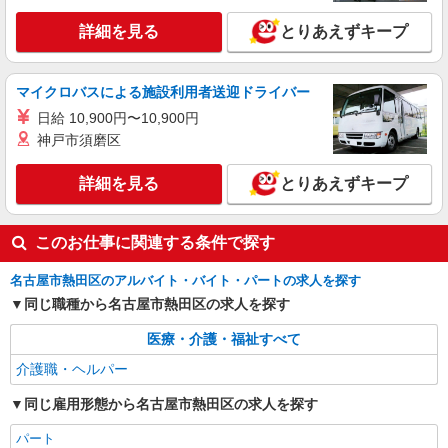
日払いOK★履歴書不要
時給1500円〜2125円 ＜日払い有/週払い有/交
詳細を見る
とりあえずキープ
通費全支給(ガソリン代含む)＞
最寄り駅：神宮前
マイクロバスによる施設利用者送迎ドライバー
詳細を見る
キープ
日給 10,900円〜10,900円
神戸市須磨区
NEW
派遣社員
株式会社kotrio /●NG-H-2159022
詳細を見る
とりあえずキープ
タイパ最強希望の働き方が叶う有料住宅のス
タッフ★＠金山駅
このお仕事に関連する条件で探す
時給1500円〜2125円 ＜日払い有/週払い有/交
通費全支給(ガソリン代含む)＞
名古屋市熱田区のアルバイト・バイト・パートの求人を探す
名古屋市熱田区
同じ職種から名古屋市熱田区の求人を探す
詳細を見る
キープ
医療・介護・福祉すべて
介護職・ヘルパー
同じ雇用形態から名古屋市熱田区の求人を探す
パート