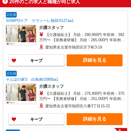
20
件のこの求人と職種が同じ求人
正社員
SOMPOケア ラヴィーレ熱田/5127aa1
介護スタッフ
【介護福祉士】 月給：290,800円 年収例：392
万円〜 【実務者研修】 月給：265,000円 年収例：
360万円〜 【初任者研修・無資格】 月給：
愛知県名古屋市熱田区沢下町3-19
249,300円 年収例：337万円〜 ※職務手当、働き
がい向上手当、日祝手当（月平均2回分）、夜勤手
詳細を見る
キープ
当（月平均5回分）等、毎月平均的に支払われる手
当を含みます。 ※介護福祉士のみ、特別職務手当
も含む ◎残業時は別途時間外手当支給（超過1
正社員
分〜） ◎賞与 基本給2.08ヶ月分/年支給
そんぽの家S 白鳥南/2080ba1
介護スタッフ
【介護福祉士】 月給：276,800円 年収例：375
万円〜 【実務者研修】 月給：251,000円 年収例：
341万円〜 【初任者研修】 月給：235,300円 年収
愛知県名古屋市熱田区六番3丁目15-22
例：320万円〜 ※職務手当、働きがい向上手当、
日祝手当（月平均2回分）、夜勤手当（月平均5回
詳細を見る
キープ
分）等、毎月平均的に支払われる手当を含みま
す。 ※介護福祉士のみ、特別職務手当も含む ◎残
業時は別途時間外手当支給（超過1分〜） ◎賞