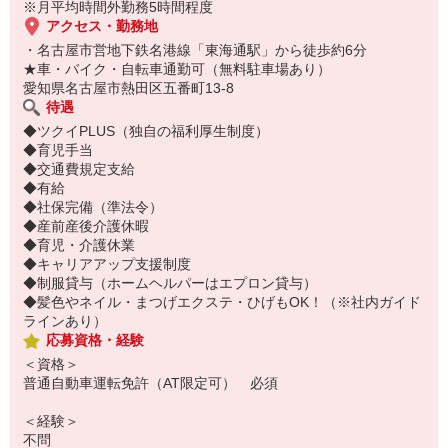
※月平均時間外勤務5時間程度
アクセス・勤務地
・名古屋市営地下鉄名港線「東海通駅」から徒歩約6分
★車・バイク・自転車通勤可（無料駐車場あり）
愛知県名古屋市熱田区五番町13-8
待遇
◆ツクイPLUS（独自の福利厚生制度）
◆育児手当
◆交通費規定支給
◆有給
◆社保完備（準法令）
◆産前産後介護休暇
◆育児・介護休業
◆キャリアアップ支援制度
◆制服貸与（ホームヘルパーはエプロン貸与）
◆髪色やネイル・まつげエクステ・ひげもOK！（※社内ガイド
ラインあり）
応募資格・経験
＜資格＞
普通自動車運転免許（AT限定可） 必須
＜経験＞
不問