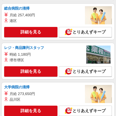
夕方までのデイサービス☆車の運転できる方
総合病院の清掃
優遇【六番町駅】
月給 257,400円
時給1500円〜2125円 ＜日払い有/週払い有/交
通費全支給(ガソリン代含む)＞
港区
熱田区
詳細を見る
とりあえずキープ
詳細を見る
キープ
レジ・商品陳列スタッフ
NEW
派遣社員
時給 1,180円
株式会社kotrio /●NG-H-1907496
堺市堺区
熱田区*デイでの生活補助☆新たなスキルを
身につけて長く働く♪
詳細を見る
とりあえずキープ
時給1500円〜2150円 ＜日払い有/週払い有/交
通費全支給(ガソリン代含む)＞
熱田区
大学病院の清掃
月給 273,650円
詳細を見る
キープ
品川区
NEW
派遣社員
詳細を見る
とりあえずキープ
株式会社kotrio /●NG-H-2031063