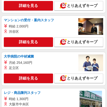
ン職員募集＊.・：゜
詳細を見る
とりあえずキープ
時給1500円〜2125円 ＜日払い有/週払い有/交
通費全支給(ガソリン代含む)＞
熱田区
マンションの受付・案内スタッフ
時給 2,000円
詳細を見る
キープ
渋谷区
NEW
派遣社員
詳細を見る
とりあえずキープ
株式会社kotrio /●NG-H-1853383
【週3日OK】障がいデイサービスで軽作業の
見守り等★名古屋市熱田区
大学病院の中材滅菌
時給1500円〜2125円 ＜日払い有/週払い有/交
月給 254,160円
通費全支給(ガソリン代含む)＞
足立区
熱田区
詳細を見る
とりあえずキープ
詳細を見る
キープ
NEW
レジ・商品陳列スタッフ
派遣社員
株式会社kotrio /●NG-H-2159177
時給 1,300円
神宮前駅チカ★グループホームで夜勤専従★
大阪市中央区