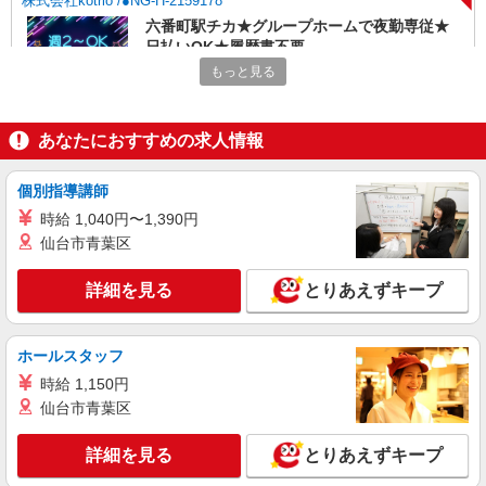
株式会社kotrio /●NG-H-2159178
六番町駅チカ★グループホームで夜勤専従★
日払いOK★履歴書不要
もっと見る
時給1500円〜2125円 ＜日払い有/週払い有/交
通費全支給(ガソリン代含む)＞
熱田区
あなたにおすすめの求人情報
詳細を見る
キープ
個別指導講師
NEW
派遣社員
時給 1,040円〜1,390円
株式会社kotrio /●NG-H-2093157
仙台市青葉区
堀田駅★未経験OKの人間関係に悩まない職
場へ★サ高住スタッフ
詳細を見る
とりあえずキープ
時給1500円〜2125円 ＜日払い有/週払い有/交
通費全支給(ガソリン代含む)＞
ホールスタッフ
名古屋市熱田区
時給 1,150円
詳細を見る
仙台市青葉区
キープ
NEW
詳細を見る
とりあえずキープ
派遣社員
株式会社kotrio /●NG-H-2029399