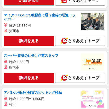
≪六番町駅≫日勤のみ＆残業ナシ！お迎えに
詳細を見る
とりあえずキープ
間に合うデイサービス
時給1500円〜2125円 ＜日払い有/週払い有/交
マイクロバスにて教習所に通う生徒の送迎ドラ
通費全支給(ガソリン代含む)＞
イバー
熱田区
日給 15,850円
箕面市
詳細を見る
キープ
詳細を見る
とりあえずキープ
NEW
派遣社員
株式会社kotrio /●NG-H-1992380
個別ケア重視！高級シニア住宅で巡回やケア
スーパー資材の仕分け作業スタッフ
など＊六番町駅/日払いOK
時給 1,350円
時給1500円〜2125円 ＜日払い有/週払い有/交
船橋市
通費全支給(ガソリン代含む)＞
熱田区
詳細を見る
とりあえずキープ
詳細を見る
キープ
アパレル用品や雑貨のピッキング検品
NEW
派遣社員
時給 1,200円〜1,500円
株式会社kotrio /●NG-H-1992432
柏市
六番町駅≫高収入！シニア向け高級マンショ