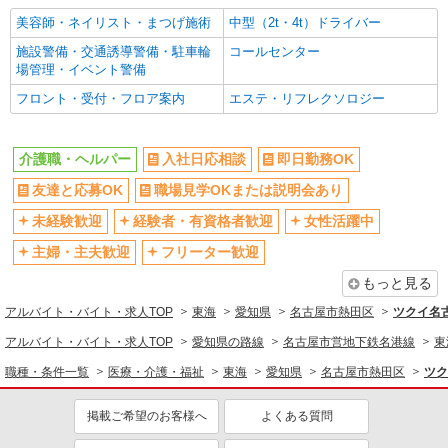
美容師・ネイリスト・まつげ施術
中型（2t・4t）ドライバー
施設警備・交通誘導警備・駐車輪
コールセンター
場管理・イベント警備
フロント・受付・フロア案内
エステ・リフレクソロジー
介護職・ヘルパー
入社日応相談
即日勤務OK
友達と応募OK
職場見学OKまたは説明会あり
未経験歓迎
経験者・有資格者歓迎
女性活躍中
主婦・主夫歓迎
フリーター歓迎
もっと見る
アルバイト・バイト・求人TOP
東海
愛知県
名古屋市熱田区
ツクイ名
アルバイト・バイト・求人TOP
愛知県の路線
名古屋市営地下鉄名港線
東
職種・条件一覧
医療・介護・福祉
東海
愛知県
名古屋市熱田区
ツク
掲載ご希望のお客様へ
よくある質問