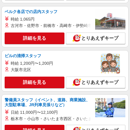
六番町駅＊年齢不問◎未経験から安定した業
界へ＊サ高住
ベルク各店での店内スタッフ
時給1500円〜2125円 ＜日払い有/週払い有/交
時給 1,065円
通費全支給(ガソリン代含む)＞
古河市・佐野市・前橋市・高崎市・伊勢崎市・太田市・館林市・
熱田区
詳細を見る
とりあえずキープ
詳細を見る
キープ
NEW
派遣社員
ビルの清掃スタッフ
株式会社kotrio /●NG-H-2159024
時給 1,200円〜1,200円
タイパ最強希望の働き方が叶う有料住宅のス
大阪市北区
タッフ★＠六番町駅
時給1500円〜2125円 ＜日払い有/週払い有/交
詳細を見る
とりあえずキープ
通費全支給(ガソリン代含む)＞
熱田区
警備員スタッフ（イベント、道路、商業施設、
詳細を見る
キープ
大型駐車場、JR列車見張りなど）
日給 11,000円〜12,100円
NEW
派遣社員
栃木市・小山市・さいたま市西区・さいたま市岩槻区・久喜市・
株式会社kotrio /●NG-H-2159101