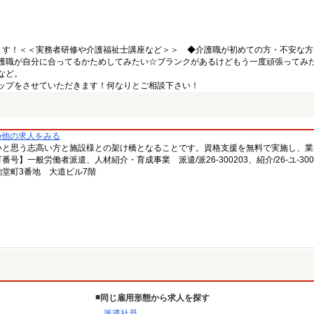
ます！＜＜実務者研修や介護福祉士講座など＞＞ ◆介護職が初めての方・不安な方
護職が自分に合ってるかためしてみたい☆ブランクがあるけどもう一度頑張ってみ
など。
ップをさせていただきます！何なりとご相談下さい！
の他の求人をみる
いと思う志高い方と施設様との架け橋となることです。資格支援を無料で実施し、業
一般労働者派遣、人材紹介・育成事業 派遣/派26-300203、紹介/26-ユ-300
堂町3番地 大道ビル7階
同じ雇用形態から求人を探す
派遣社員