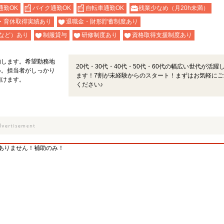
通勤OK
バイク通勤OK
自転車通勤OK
残業少なめ（月20h未満）
・育休取得実績あり
退職金・財形貯蓄制度あり
など）あり
制服貸与
研修制度あり
資格取得支援制度あり
内します。希望勤務地
20代・30代・40代・50代・60代の幅広い世代が活躍
い。担当者がしっかり
ます！7割が未経験からのスタート！まずはお気軽にご
頂けます。
ください♪
ありません！補助のみ！