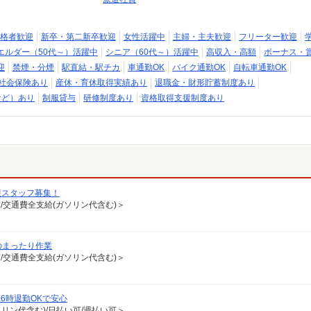
格者歓迎
新卒・第二新卒歓迎
女性活躍中
主婦・主夫歓迎
フリーター歓迎
エルダー（50代～）活躍中
シニア（60代～）活躍中
高収入・高額
ボーナス・
迎
禁煙・分煙
駅直結・駅チカ
車通勤OK
バイク通勤OK
自転車通勤OK
社会保険あり
産休・育休取得実績あり
退職金・財形貯蓄制度あり
など）あり
制服貸与
研修制度あり
資格取得支援制度あり
護スタッフ募集！
有/交通費全支給(ガソリン代含む)＞
のまったり作業
有/交通費全支給(ガソリン代含む)＞
6時退勤OKで安心
ソリン代含む)/日払い可/週払い可＞