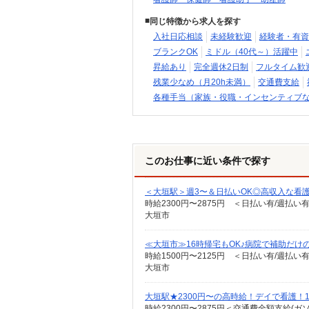
同じ特徴から求人を探す
入社日応相談
未経験歓迎
経験者・有資
ブランクOK
ミドル（40代～）活躍中
昇給あり
完全週休2日制
フルタイム歓
残業少なめ（月20h未満）
交通費支給
各種手当（家族・役職・インセンティブ
このお仕事に近い条件で探す
＜大垣駅＞週3〜＆日払いOK◎高収入な看
時給2300円〜2875円 ＜日払い有/週払い
大垣市
≪大垣市≫16時帰宅もOK♪病院で補助だけ
時給1500円〜2125円 ＜日払い有/週払い
大垣市
大垣駅★2300円〜の高時給！デイで看護！1
時給2300円〜2875円＜交通費全額支給(ガ