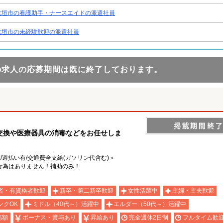
大垣市の看護助手・ナースエイドの派遣社員
大垣市の未経験歓迎の派遣社員
の求人の応募期間は既に終了しております。
交換や医療器具の消毒などをお任せしま
有/週払い有/交通費全支給(ガソリン代含む)＞
行為はありません！補助のみ！
者・有資格者歓迎
新卒・第二新卒歓迎
女性活躍中
主婦・主夫歓迎
ンクOK
ミドル（40代～）活躍中
エルダー（50代～）活躍中
高額
ボーナス・賞与あり
昇給あり
完全週休2日制
フルタイム歓