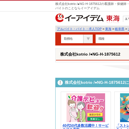
株式会社kotrio /●NG-H-1875612の看護師
バイトのことならイーアイデム
エ
東海
アルバイト・バイト・求人TOP
>
東海
>
岐阜県
>
勤務地
職種
株式会社kotrio /●NG-H-1875612
株式会社kotrio /●NG-H-187
40代50代多数活躍中！サービ
「スト