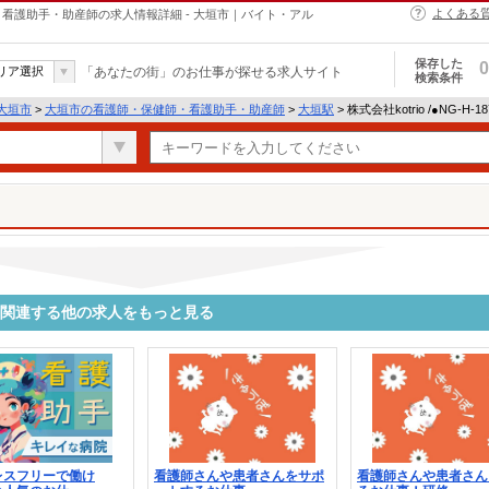
よくある
・保健師・看護助手・助産師の求人情報詳細 - 大垣市｜バイト・アル
保存した
0
リア選択
「あなたの街」のお仕事が探せる求人サイト
検索条件
大垣市
>
大垣市の看護師・保健師・看護助手・助産師
>
大垣駅
> 株式会社kotrio /●NG-H
5612に関連する他の求人をもっと見る
レスフリーで働け
看護師さんや患者さんをサポ
看護師さんや患者さん