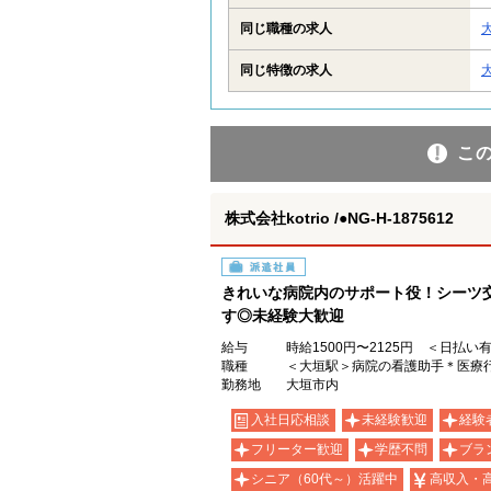
同じ職種の求人
同じ特徴の求人
こ
株式会社kotrio /●NG-H-1875612
派遣社員
きれいな病院内のサポート役！シーツ
す◎未経験大歓迎
給与
時給1500円〜2125円 ＜日払い
職種
＜大垣駅＞病院の看護助手＊医療
勤務地
大垣市内
入社日応相談
未経験歓迎
経験
フリーター歓迎
学歴不問
ブラ
シニア（60代～）活躍中
高収入・