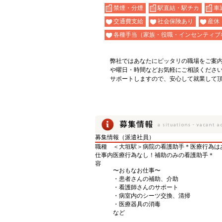
禁煙・分煙
駅直結・駅チカ
車
交通費支給
社会保険あり
産休
各種手当（家族・役職・インセンティブ
弊社ではあなたにピッタリの職場をご案
や曜日・時間などお気軽にご相談くださ
サポートしますので、安心して就業して
募集情報（派遣社員）
職種
＜大垣駅＞病院の看護助手＊医療行為は
仕事内
医療行為なし！補助のみの看護助手＊
容
〜おもなお仕事〜
・患者さんの補助、介助
・看護師さんのサポート
・病室内のシーツ交換、清掃
・医療器具の消毒
など