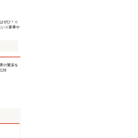
はぜひ！☆
たい☆家事や
界の繁栄を
126