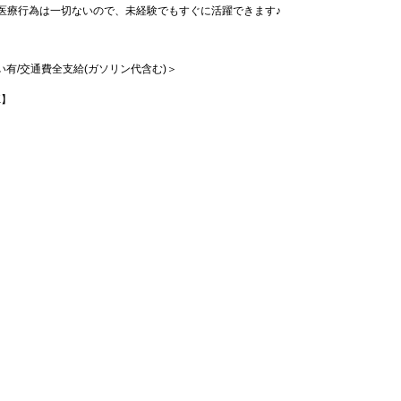
医療行為は一切ないので、未経験でもすぐに活躍できます♪
払い有/交通費全支給(ガソリン代含む)＞
K】