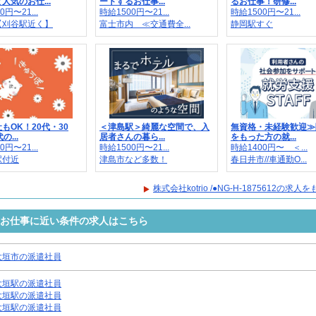
人気のお仕...
ートするお仕事...
るお仕事！研修...
0円〜21...
時給1500円〜21...
時給1500円〜21...
【刈谷駅近く】
富士市内 ≪交通費全...
静岡駅すぐ
もOK！20代・30
＜津島駅＞綺麗な空間で、入
無資格・未経験歓迎≫
の...
居者さんの暮ら...
をもった方の就...
0円〜21...
時給1500円〜21...
時給1400円〜 ＜...
駅付近
津島市など多数！
春日井市//車通勤O...
株式会社kotrio /●NG-H-1875612の求
5612のお仕事に近い条件の求人はこちら
大垣市の派遣社員
大垣駅の派遣社員
大垣駅の派遣社員
大垣駅の派遣社員