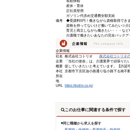
有給休暇
産休・育休
正社員登用
ガソリン代含め交通費全額支給
備考
◆受講料0円！働きながら資格取得でき
資格を持ってないけど働いてみたい☆介
育児と両立しながら働きたい・・・など
介護職で働きたいあなたの完全バックア
企業情報
社名
株式会社コトリオ
株式会社コトリオ
企業
「当社の使命」は、介護業界で頑張りた
概要
促していきたいと考えています。【許認可番号】
本社
京都市下京区油小路通り塩小路下る南不動
所在
地
URL
https://kotrio.co.jp/
このお仕事に関連する条件で探す
同じ職種から求人を探す
看護師・保健師・看護助手・助産師