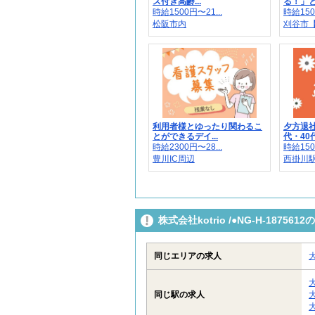
ス付き高齢...
る！」と
時給1500円〜21...
時給150
松阪市内
刈谷市
利用者様とゆったり関わるこ
夕方退社
とができるデイ...
代・40代
時給2300円〜28...
時給150
豊川IC周辺
西掛川
株式会社kotrio /●NG-H-187
同じエリアの求人
同じ駅の求人