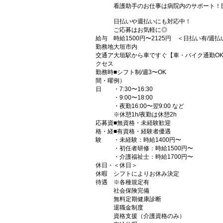
看護助手のお仕事は病院内のサポート！
日払いや週払いにも対応中！
ご応募はお気軽に◎
給与
時給1500円〜2125円 ＜日払い有/週
勤務地
大垣市内
交通ア
大垣駅から車ですぐ【車・バイク通勤O
クセス
勤務時
■シフト制/週3〜OK
間・曜
例）
日
・7:30〜16:30
・9:00〜18:00
・夜勤16:00〜翌9:00 など
※休憩1h/夜勤は休憩2h
応募資
■無資格・未経験歓迎
格・経
■有資格・経験者優遇
験
・未経験：時給1400円〜
・初任者研修：時給1500円〜
・介護福祉士：時給1700円〜
休日・
＜休日＞
休暇
シフトによりお休み決定
待遇
※各種規定有
社会保険完備
無料定期健康診断
退職金制度
資格支援（介護資格のみ）