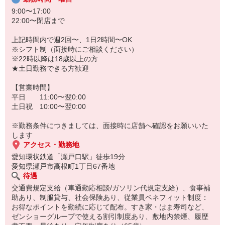
9:00〜17:00
22:00〜閉店まで
上記時間内で週2回〜、1日2時間〜OK
※シフト制（面接時にご相談ください）
※22時以降は18歳以上の方
★土日勤務できる方歓迎
【営業時間】
平日 11:00〜翌0:00
土日祝 10:00〜翌0:00
※勤務条件につきましては、面接時に店舗へ確認をお願いいた
します
アクセス・勤務地
愛知環状鉄道「瀬戸口駅」徒歩19分
愛知県瀬戸市高根町1丁目67番地
待遇
交通費規定支給（車通勤応相談/ガソリン代規定支給）、食事補
助あり、制服貸与、社会保険あり、従業員ベネフィット制度：
お得なポイントを勤続に応じて配布。すき家・はま寿司など、
ゼンショーグループで使える割引制度あり、敷地内禁煙、履歴