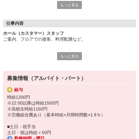
もっと見る
お客様に美味しさを提供しませんか？
あなたには、ホールスタッフとしての業務をお任せします。
接客が好きな方にピッタリ◎
仕事内容
対応力やコミュニケーション力が身につくことで
ホール（カスタマー）スタッフ
就活に活かせるかもしれませんよ？
ご案内、フロアでの接客、料理配膳など。
「やってみたい！」
そんな気持ちがあれば気軽にチャレンジしてみませんか？
まずは、メニューの種類や特徴を覚えることから！
ご応募お待ちしています。
もっと見る
はじめは、先輩が丁寧に指導します。
まかないはメニューのパスタやピザが50％OFFで食べられま
注文取りや配膳に慣れてきたら、
す。
レジ業務も教えていきます。
募集情報（アルバイト・パート）
給与
時給1200円
※22:00以降は時給1500円
※高校生時給1160円
※労働組合費あり（基本時給×月間時間数×1.8％）
■土日・祝手当
土日・祝は時給＋50円
勤務時間・曜日