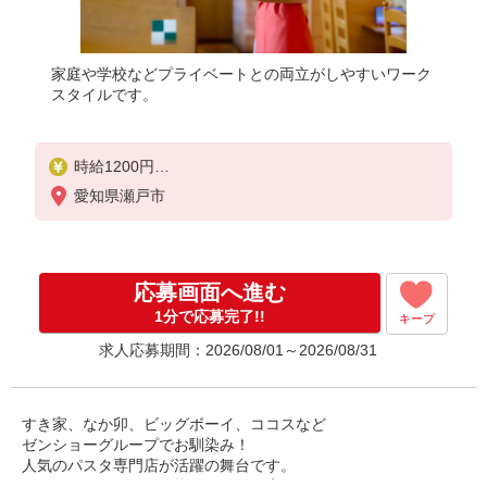
家庭や学校などプライベートとの両立がしやすいワーク
スタイルです。
時給1200円
※22:00以降は時給1500円
愛知県瀬戸市
※高校生時給1160円
※労働組合費あり（基本時給×月間時間数×1.8％）
■土日・祝手当
応募画面へ進む
土日・祝は時給＋50円
1分で応募完了!!
キープ
求人応募期間：2026/08/01～2026/08/31
すき家、なか卯、ビッグボーイ、ココスなど
ゼンショーグループでお馴染み！
人気のパスタ専門店が活躍の舞台です。
たくさんのメニューが揃っているお店で