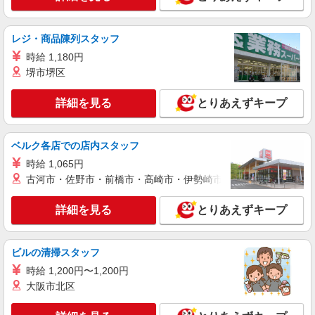
アルバイト
パート
なか卯 23号四日市店
レジ・商品陳列スタッフ
接客・調理スタッフ（簡単な接客・調理・清
時給 1,180円
掃・など）
堺市堺区
時給1100円 22:00〜翌5:00：時給1400円 高校
生：時給1087円
詳細を見る
とりあえずキープ
三重県四日市市大字羽津甲5168-17
詳細を見る
キープ
ベルク各店での店内スタッフ
時給 1,065円
アルバイト
パート
古河市・佐野市・前橋市・高崎市・伊勢崎市・太田市・館林市・
なか卯 四日市羽津店
接客・調理スタッフ（簡単な接客・調理・清
詳細を見る
とりあえずキープ
掃・など）
時給1100円 22:00〜翌5:00：時給1400円 高校
生：時給1087円
ビルの清掃スタッフ
三重県四日市市大字羽津4670-1
時給 1,200円〜1,200円
大阪市北区
詳細を見る
キープ