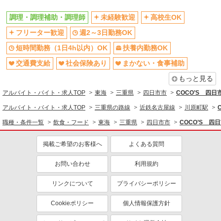
調理・調理補助・調理師
未経験歓迎
高校生OK
フリーター歓迎
週2～3日勤務OK
短時間勤務（1日4h以内）OK
扶養内勤務OK
交通費支給
社会保険あり
まかない・食事補助
もっと見る
アルバイト・バイト・求人TOP
東海
三重県
四日市市
COCO’S 四
アルバイト・バイト・求人TOP
三重県の路線
近鉄名古屋線
川原町駅
職種・条件一覧
飲食・フード
東海
三重県
四日市市
COCO’S 
掲載ご希望のお客様へ
よくある質問
お問い合わせ
利用規約
リンクについて
プライバシーポリシー
Cookieポリシー
個人情報保護方針