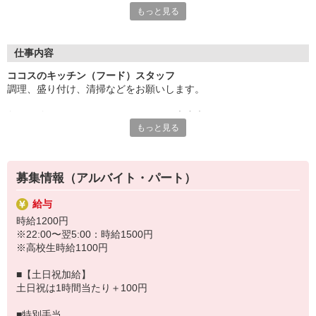
もっと見る
て、学業とアルバイトを無理なく両立できます。
サークル活動や学校行事とも柔軟に調整できるので、プライベー
トの時間もしっかり確保。未経験でも大歓迎！先輩スタッフがし
仕事内容
っかりサポートするので、安心してスタートできますよ♪
ココスのキッチン（フード）スタッフ
調理、盛り付け、清掃などをお願いします。
楽しい職場で、新しい経験を積みながら、学生生活をもっと充実
させよう！
包丁が使えない・・・そんなあなたも大丈夫！
もっと見る
まずは盛り付けやお皿洗いなどからお任せするので
すき家・はま寿司など、ゼンショーグループで使える割引制度あ
徐々に雰囲気に慣れていきましょう。
り。
ゆくゆくはハンバーグやスパゲッティなどのメニューも担当してい
募集情報（アルバイト・パート）
ただきます。
（マニュアルあり）
給与
時給1200円
※22:00〜翌5:00：時給1500円
※高校生時給1100円
■【土日祝加給】
土日祝は1時間当たり＋100円
■特別手当