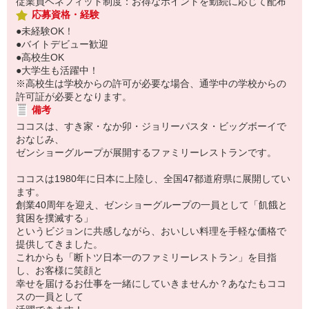
従業員ベネフィット制度：お得なポイントを勤続に応じて配布
応募資格・経験
●未経験OK！
●バイトデビュー歓迎
●高校生OK
●大学生も活躍中！
※高校生は学校からの許可が必要な場合、通学中の学校からの
許可証が必要となります。
備考
ココスは、すき家・なか卯・ジョリーパスタ・ビッグボーイで
おなじみ、
ゼンショーグループが展開するファミリーレストランです。
ココスは1980年に日本に上陸し、全国47都道府県に展開してい
ます。
創業40周年を迎え、ゼンショーグループの一員として「飢餓と
貧困を撲滅する」
というビジョンに共感しながら、おいしい料理を手軽な価格で
提供してきました。
これからも「断トツ日本一のファミリーレストラン」を目指
し、お客様に笑顔と
幸せを届けるお仕事を一緒にしていきませんか？あなたもココ
スの一員として