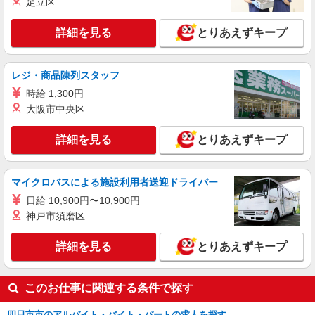
足立区
接客・調理スタッフ（簡単な接客・調理・清
掃・など）
詳細を見る
とりあえずキープ
時給1400円
三重県四日市市大字羽津甲5168-17
レジ・商品陳列スタッフ
詳細を見る
キープ
時給 1,300円
大阪市中央区
アルバイト
パート
丸亀製麺四日市店
詳細を見る
とりあえずキープ
キッチン・ホールスタッフ（ランチタイム）
時給1150円〜
三重県四日市市城西町７－３６
マイクロバスによる施設利用者送迎ドライバー
日給 10,900円〜10,900円
詳細を見る
キープ
神戸市須磨区
詳細を見る
とりあえずキープ
アルバイト
パート
丸亀製麺イオンモール四日市北店
キッチン・ホールスタッフ
このお仕事に関連する条件で探す
時給1150円〜
三重県四日市市富州原町２－４０イオンモール
四日市市のアルバイト・バイト・パートの求人を探す