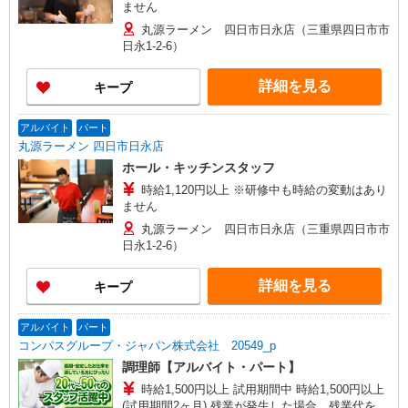
ません
丸源ラーメン 四日市日永店（三重県四日市市
日永1-2-6）
詳細を見る
キープ
アルバイト
パート
丸源ラーメン 四日市日永店
ホール・キッチンスタッフ
時給1,120円以上 ※研修中も時給の変動はあり
ません
丸源ラーメン 四日市日永店（三重県四日市市
日永1-2-6）
詳細を見る
キープ
アルバイト
パート
コンパスグループ・ジャパン株式会社 20549_p
調理師【アルバイト・パート】
時給1,500円以上 試用期間中 時給1,500円以上
(試用期間2ヶ月) 残業が発生した場合、残業代を1