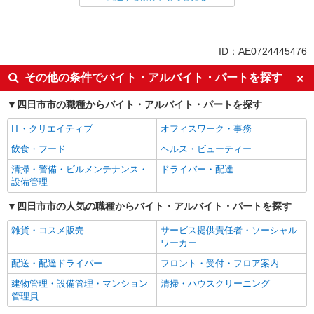
同じ特徴から求人を探す
未経験歓迎
高校生OK
ID：AE0724445476
週2～3日勤務OK
短時間勤務（1日4h以内）OK
その他の条件でバイト・アルバイト・パートを探す
扶養内勤務OK
交通費支給
四日市市の職種からバイト・アルバイト・パートを探す
社会保険あり
まかない・食事補助
社員登用あり
IT・クリエイティブ
オフィスワーク・事務
飲食・フード
ヘルス・ビューティー
清掃・警備・ビルメンテナンス・
ドライバー・配達
設備管理
四日市市の人気の職種からバイト・アルバイト・パートを探す
雑貨・コスメ販売
サービス提供責任者・ソーシャル
ワーカー
配送・配達ドライバー
フロント・受付・フロア案内
建物管理・設備管理・マンション
清掃・ハウスクリーニング
管理員