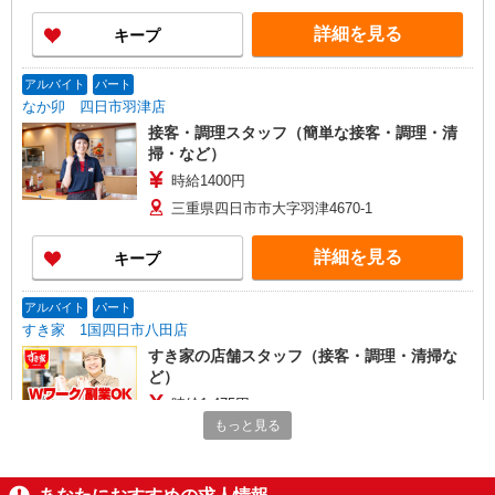
詳細を見る
キープ
アルバイト
パート
なか卯 四日市羽津店
接客・調理スタッフ（簡単な接客・調理・清
掃・など）
時給1400円
三重県四日市市大字羽津4670-1
詳細を見る
キープ
アルバイト
パート
すき家 1国四日市八田店
すき家の店舗スタッフ（接客・調理・清掃な
ど）
時給1,475円
もっと見る
三重県四日市市八田3-2-24
詳細を見る
キープ