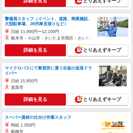
詳細を見る
とりあえずキープ
アルバイト
パート
すき家 1国四日市八田店
すき家の店舗スタッフ（接客・調理・清掃な
警備員スタッフ（イベント、道路、商業施設、
ど）
大型駐車場、JR列車見張りなど）
時給1,180円 ※22:00〜翌5:00：時給1,475円 ※
日給 11,000円〜12,100円
高校生時給1,087円 ※早朝手当（5:00〜9:00）時給
栃木市・小山市・さいたま市西区・さいたま市岩槻区・久喜市・
＋150円
三重県四日市市八田3-2-24
詳細を見る
とりあえずキープ
詳細を見る
キープ
マイクロバスにて教習所に通う生徒の送迎ドラ
アルバイト
パート
イバー
伝丸 1国四日市三ツ谷店
日給 15,850円
ラーメン店のホール・キッチン
箕面市
時給1,500円＋交通費支給 ※研修中も給与の変
動なし
詳細を見る
とりあえずキープ
三重県四日市市三ツ谷町1828
詳細を見る
キープ
スーパー資材の仕分け作業スタッフ
時給 1,350円
アルバイト
パート
船橋市