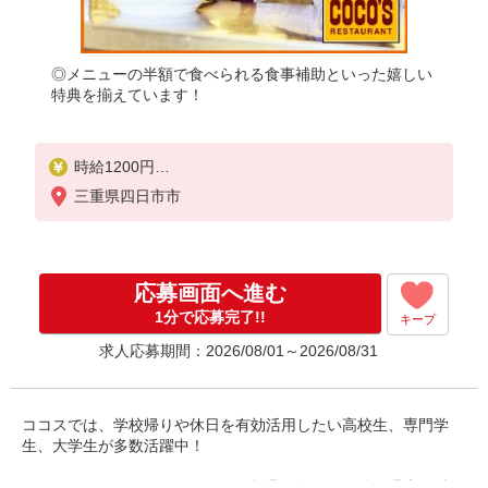
◎メニューの半額で食べられる食事補助といった嬉しい
特典を揃えています！
時給1200円
※22:00〜翌5:00：時給1500円
三重県四日市市
※高校生時給1100円
■【土日祝加給】
土日祝は1時間当たり＋100円
応募画面へ進む
■特別手当
1分で応募完了!!
キープ
早朝手当（5:00〜8:00）時給＋150円
求人応募期間：2026/08/01～2026/08/31
ココスでは、学校帰りや休日を有効活用したい高校生、専門学
生、大学生が多数活躍中！
ディナータイムのシフトだから、授業が終わった後や週末に働け