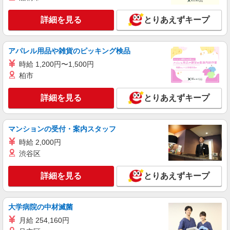
伝丸 1国四日市三ツ谷店
ラーメン店のホール・キッチン
詳細を見る
とりあえずキープ
時給1,200円＋交通費支給 ◆22時〜翌5時は時
給1,500円 ◆高校生は時給1,087円 ※研修中も給与
の変動なし
アパレル用品や雑貨のピッキング検品
三重県四日市市三ツ谷町1828
時給 1,200円〜1,500円
詳細を見る
キープ
柏市
詳細を見る
とりあえずキープ
アルバイト
パート
すき家 四日市塩浜店
すき家の店舗スタッフ（接客・調理・清掃な
マンションの受付・案内スタッフ
ど）
時給 2,000円
時給1,150円 ※22:00〜翌5:00：時給1,438円 ※
高校生時給1,087円 ※早朝手当（5:00〜9:00）時給
渋谷区
＋150円
三重県四日市市塩浜本町1-9-5
詳細を見る
とりあえずキープ
詳細を見る
キープ
大学病院の中材滅菌
アルバイト
パート
月給 254,160円
なか卯 23号四日市店