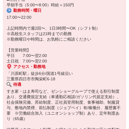
早朝手当（5:00〜8:00）時給＋150円
勤務時間・曜日
17:00〜22:00
上記時間内で週2回〜、1日3時間〜OK（シフト制）
※高校生スタッフは21時までの勤務
※勤務曜日や時間は、お気軽にご相談ください
【営業時間】
平日 7:00〜翌2:00
土日祝 7:00〜翌2:00
アクセス・勤務地
「川原町駅」徒歩6分/国道1号線沿い
三重県四日市市陶栄町6-18
待遇
すき家・はま寿司など、ゼンショーグループで使える割引制度
あり、交通費規定支給（車通勤応相談/ガソリン代規定支給）、
社会保険完備、昇給制度、正社員登用制度、食事補助、制服貸
与、敷地内禁煙、前払制度（ジョブペイ）有/稼働分、履歴書不
要 ※労働組合加入（ユニオンショップ制）あり、定年制度あ
り（65歳）