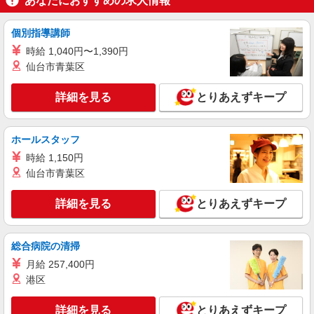
あなたにおすすめの求人情報
アルバイト
パート
個別指導講師
かつ庵 四日市大矢知店
時給 1,040円〜1,390円
ホール・キッチンスタッフ（簡単な接客・調
仙台市青葉区
理・清掃・など）
時給1220円 ※22:00〜翌5:00：時給1525円 ※
詳細を見る
高校生：時給1190円 ★早朝手当（5:00〜9:00）時
とりあえずキープ
給＋50円 ★土日・祝手当：時給＋50円
三重県四日市市大矢知町1795-3
ホールスタッフ
詳細を見る
キープ
時給 1,150円
仙台市青葉区
アルバイト
パート
すき家 四日市泊店
詳細を見る
とりあえずキープ
すき家の店舗スタッフ（接客・調理・清掃な
ど）
時給1,180円 ※22:00〜翌5:00：時給1,475円 ※
総合病院の清掃
高校生時給1,087円 ※早朝手当（5:00〜9:00）時給
＋150円
月給 257,400円
三重県四日市市泊町2-34
港区
詳細を見る
キープ
詳細を見る
とりあえずキープ