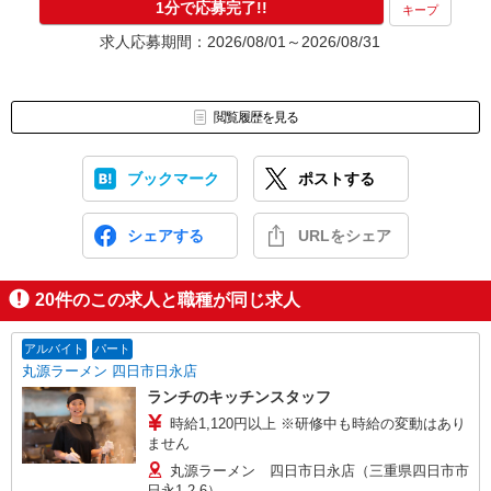
1分で応募完了!!
キープ
求人応募期間：2026/08/01～2026/08/31
閲覧履歴を見る
ブックマーク
ポストする
シェアする
URLをシェア
20
件のこの求人と職種が同じ求人
アルバイト
パート
丸源ラーメン 四日市日永店
ランチのキッチンスタッフ
時給1,120円以上 ※研修中も時給の変動はあり
ません
丸源ラーメン 四日市日永店（三重県四日市市
日永1-2-6）