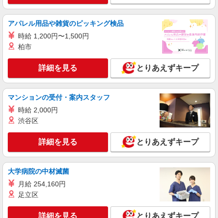
時給1100円 22:00〜翌5:00：時給1400円 高校
生：時給1087円
アパレル用品や雑貨のピッキング検品
三重県四日市市大字羽津4670-1
時給 1,200円〜1,500円
詳細を見る
キープ
柏市
詳細を見る
とりあえずキープ
アルバイト
パート
なか卯 23号四日市店
接客・調理スタッフ（簡単な接客・調理・清
マンションの受付・案内スタッフ
掃・など）
時給 2,000円
時給1400円
渋谷区
三重県四日市市大字羽津甲5168-17
詳細を見る
とりあえずキープ
詳細を見る
キープ
アルバイト
パート
大学病院の中材滅菌
すき家 四日市塩浜店
月給 254,160円
すき家の店舗スタッフ（接客・調理・清掃な
足立区
ど）
時給1,150円 ※22:00〜翌5:00：時給1,438円 ※
詳細を見る
とりあえずキープ
高校生時給1,087円 ※早朝手当（5:00〜9:00）時給