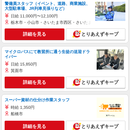
すき家の店舗スタッフ（接客・調理・清掃な
警備員スタッフ（イベント、道路、商業施設、
ど）
大型駐車場、JR列車見張りなど）
時給1,438円
日給 11,000円〜12,100円
三重県四日市市塩浜本町1-9-5
栃木市・小山市・さいたま市西区・さいたま市岩槻区・久喜市・
詳細を見る
とりあえずキープ
詳細を見る
キープ
アルバイト
パート
マイクロバスにて教習所に通う生徒の送迎ドラ
COCO’S 四日市陶栄町店
イバー
ココスのキッチン（フード）スタッフ
日給 15,850円
時給1200円 ※22:00〜翌5:00：時給1500円 ※
箕面市
高校生時給1100円 ■【土日祝加給】 土日祝は1時
間当たり＋100円 ■特別手当 早朝手当（5:00〜
三重県四日市市陶栄町6-18
詳細を見る
とりあえずキープ
8:00）時給＋150円
詳細を見る
キープ
スーパー資材の仕分け作業スタッフ
アルバイト
パート
時給 1,350円
なか卯 四日市羽津店
船橋市
接客・調理スタッフ（簡単な接客・調理・清
掃・など）
詳細を見る
とりあえずキープ