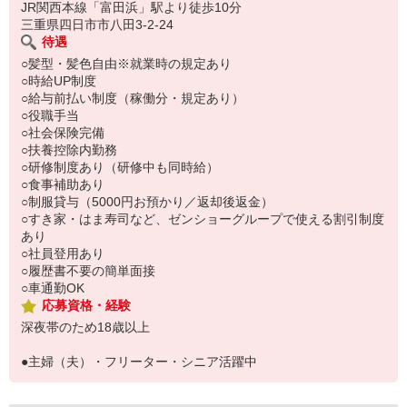
い。
JR関西本線「富田浜」駅より徒歩10分
三重県四日市市八田3-2-24
待遇
○髪型・髪色自由※就業時の規定あり
○時給UP制度
○給与前払い制度（稼働分・規定あり）
○役職手当
○社会保険完備
○扶養控除内勤務
○研修制度あり（研修中も同時給）
○食事補助あり
○制服貸与（5000円お預かり／返却後返金）
○すき家・はま寿司など、ゼンショーグループで使える割引制度
あり
○社員登用あり
○履歴書不要の簡単面接
○車通勤OK
応募資格・経験
深夜帯のため18歳以上
●主婦（夫）・フリーター・シニア活躍中