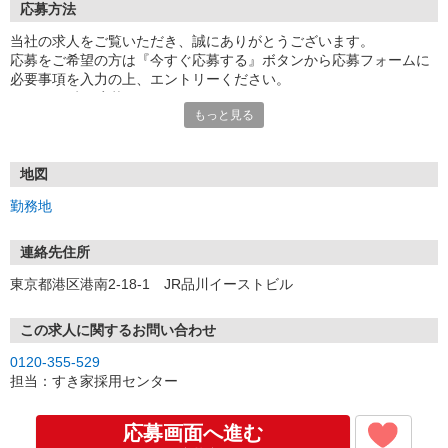
応募方法
当社の求人をご覧いただき、誠にありがとうございます。
応募をご希望の方は『今すぐ応募する』ボタンから応募フォームに
必要事項を入力の上、エントリーください。
☆★☆24時間応募OK！☆★☆
もっと見る
・・・お願い・・・
応募の際は、連絡先に「携帯電話のアドレス」や「携帯電話の番
号」など
地図
普段つながりやすい連絡先を入力してください。
勤務地
連絡先住所
東京都港区港南2-18-1 JR品川イーストビル
この求人に関するお問い合わせ
0120-355-529
担当：すき家採用センター
応募画面へ進む