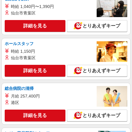
アルバイト
パート
時給 1,040円〜1,390円
かつ庵 四日市大矢知店
仙台市青葉区
ホール・キッチンスタッフ（簡単な接客・調
理・清掃・など）
詳細を見る
とりあえずキープ
時給1220円 ※22:00〜翌5:00：時給1525円 ※
高校生：時給1190円 ★早朝手当（5:00〜9:00）時
給＋50円 ★土日・祝手当：時給＋50円
ホールスタッフ
三重県四日市市大矢知町1795-3
時給 1,150円
詳細を見る
キープ
仙台市青葉区
アルバイト
詳細を見る
パート
とりあえずキープ
伝丸 1国四日市三ツ谷店
ラーメン店のホール・キッチン
総合病院の清掃
時給1,500円＋交通費支給 ※研修中も給与の変
動なし
月給 257,400円
港区
三重県四日市市三ツ谷町1828
詳細を見る
とりあえずキープ
詳細を見る
キープ
アルバイト
パート