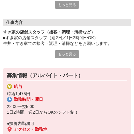
もっと見る
≪ 働くメリットいっぱい ≫
■髪型・髪色自由
オシャレを捨てる必要はありません！
仕事内容
■給与前払い可
すき家の店舗スタッフ（接客・調理・清掃など）
急な出費も安心♪
■すき家の店舗スタッフ（週2日／1日2時間〜OK）
■社員登用あり
牛丼・すき家での接客・調理・清掃などをお願いします。
将来を考えている方は必見です。
もっと見る
具体的には・・・
なか卯、かつ庵、ココス、ジョリーパスタ、ビッグボーイ、華屋
お客様をきれいなお店でお迎え！
与兵衛、オリーブの丘、焼肉いちばんなどを経営しているゼンシ
おいしい牛丼を！
ョーグループ！
あなたの笑顔で！
その中のひとつ『すき家』でお仕事しませんか？
募集情報（アルバイト・パート）
すばやく提供！
給与
他にも、食材の調整や金銭管理、新しく入社したクルーの研修など
時給1,475円
様々なお仕事があります。
勤務時間・曜日
セルフオーダー、セルフ会計で、現金の受け渡しはほとんどありま
せん。※一部店舗を除く
22:00〜翌5:00
取り間違いもなく安心でスムーズ♪
1日2時間、週2日からOKのシフト制！
マニュアルも用意していますので飲食店が初めての方でも大丈夫！
●扶養内勤務可
もちろん先輩クルーがしっかり教えてくれるので安心してくださ
アクセス・勤務地