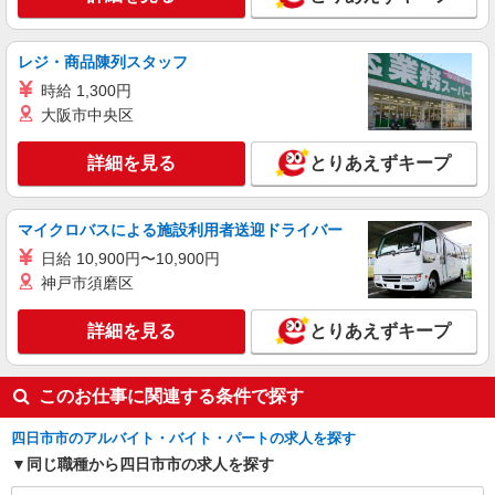
＋150円
三重県四日市市塩浜本町1-9-5
レジ・商品陳列スタッフ
詳細を見る
キープ
時給 1,300円
大阪市中央区
アルバイト
パート
丸亀製麺四日市店
詳細を見る
とりあえずキープ
キッチン・ホールスタッフ（ランチタイム）
時給1150円〜
三重県四日市市城西町７－３６
マイクロバスによる施設利用者送迎ドライバー
日給 10,900円〜10,900円
詳細を見る
キープ
神戸市須磨区
アルバイト
詳細を見る
パート
とりあえずキープ
丸亀製麺イオンモール四日市北店
キッチン・ホールスタッフ
このお仕事に関連する条件で探す
時給1150円〜
三重県四日市市富州原町２－４０イオンモール
四日市市のアルバイト・バイト・パートの求人を探す
四日市北１Ｆ
同じ職種から四日市市の求人を探す