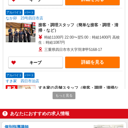
アルバイト
パート
なか卯 23号四日市店
接客・調理スタッフ（簡単な接客・調理・清
掃・など）
時給1100円 22:00〜翌5:00：時給1400円 高校
生：時給1087円
三重県四日市市大字羽津甲5168-17
詳細を見る
キープ
アルバイト
パート
すき家 四日市泊店
すき家の店舗スタッフ（接客・調理・清掃な
ど）
もっと見る
時給1,475円
三重県四日市市泊町2-34
あなたにおすすめの求人情報
詳細を見る
キープ
個別指導講師