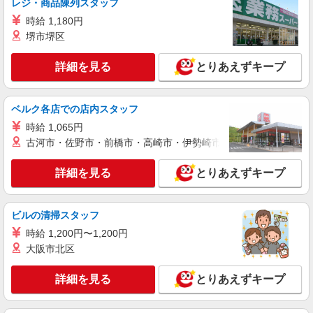
レジ・商品陳列スタッフ
伝丸 1国四日市三ツ谷店
時給 1,180円
ラーメン店のホール・キッチン
堺市堺区
時給1,200円＋交通費支給 ◆22時〜翌5時は時
給1,500円 ◆高校生は時給1,087円 ※研修中も給与
詳細を見る
の変動なし
とりあえずキープ
三重県四日市市三ツ谷町1828
詳細を見る
キープ
ベルク各店での店内スタッフ
時給 1,065円
アルバイト
パート
古河市・佐野市・前橋市・高崎市・伊勢崎市・太田市・館林市・
すき家 1国四日市八田店
すき家の店舗スタッフ（接客・調理・清掃な
詳細を見る
とりあえずキープ
ど）
時給1,180円 ※22:00〜翌5:00：時給1,475円 ※
高校生時給1,087円 ※早朝手当（5:00〜9:00）時給
ビルの清掃スタッフ
＋150円
三重県四日市市八田3-2-24
時給 1,200円〜1,200円
大阪市北区
詳細を見る
キープ
詳細を見る
とりあえずキープ
アルバイト
パート
すき家 四日市塩浜店