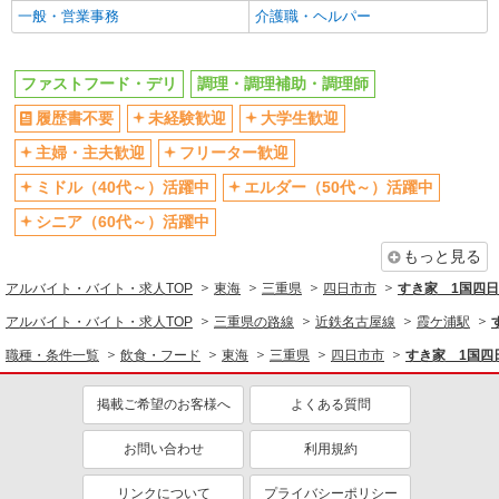
一般・営業事務
介護職・ヘルパー
ファストフード・デリ
調理・調理補助・調理師
履歴書不要
未経験歓迎
大学生歓迎
主婦・主夫歓迎
フリーター歓迎
ミドル（40代～）活躍中
エルダー（50代～）活躍中
シニア（60代～）活躍中
もっと見る
アルバイト・バイト・求人TOP
東海
三重県
四日市市
すき家 1国四
アルバイト・バイト・求人TOP
三重県の路線
近鉄名古屋線
霞ケ浦駅
職種・条件一覧
飲食・フード
東海
三重県
四日市市
すき家 1国四
掲載ご希望のお客様へ
よくある質問
お問い合わせ
利用規約
リンクについて
プライバシーポリシー