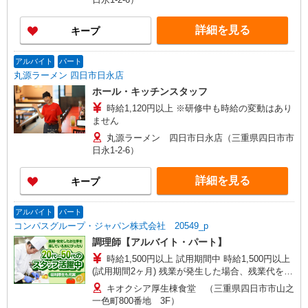
詳細を見る
キープ
アルバイト
パート
丸源ラーメン 四日市日永店
ホール・キッチンスタッフ
時給1,120円以上 ※研修中も時給の変動はあり
ません
丸源ラーメン 四日市日永店（三重県四日市市
日永1-2-6）
詳細を見る
キープ
アルバイト
パート
コンパスグループ・ジャパン株式会社 20549_p
調理師【アルバイト・パート】
時給1,500円以上 試用期間中 時給1,500円以上
(試用期間2ヶ月) 残業が発生した場合、残業代を1
分単位で別途支給します。
キオクシア厚生棟食堂 （三重県四日市市山之
一色町800番地 3F）