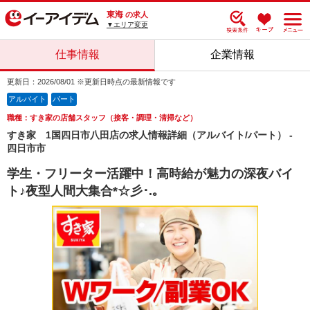
東海
の求人
▼エリア変更
仕事情報
企業情報
更新日：2026/08/01 ※更新日時点の最新情報です
アルバイト
パート
職種：すき家の店舗スタッフ（接客・調理・清掃など）
すき家 1国四日市八田店の求人情報詳細（アルバイト/パート） -
四日市市
学生・フリーター活躍中！高時給が魅力の深夜バイ
ト♪夜型人間大集合*☆彡･.｡