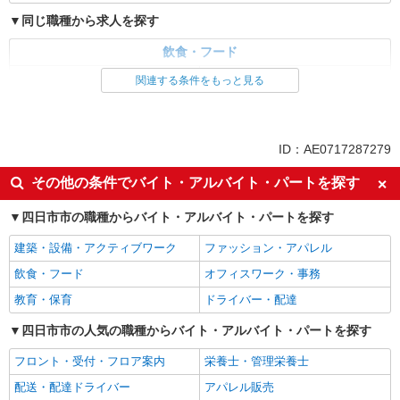
同じ職種から求人を探す
飲食・フード
ファストフード・デリ
調理・調理補助・調理師
関連する条件をもっと見る
同じ特徴から求人を探す
未経験歓迎
大学生歓迎
ID：AE0717287279
ミドル（40代～）活躍中
週2～3日勤務OK
その他の条件でバイト・アルバイト・パートを探す
短時間勤務（1日4h以内）OK
深夜
四日市市の職種からバイト・アルバイト・パートを探す
車通勤OK
扶養内勤務OK
社会保険あり
まかない・食事補助
建築・設備・アクティブワーク
ファッション・アパレル
社員登用あり
飲食・フード
オフィスワーク・事務
教育・保育
ドライバー・配達
四日市市の人気の職種からバイト・アルバイト・パートを探す
フロント・受付・フロア案内
栄養士・管理栄養士
配送・配達ドライバー
アパレル販売