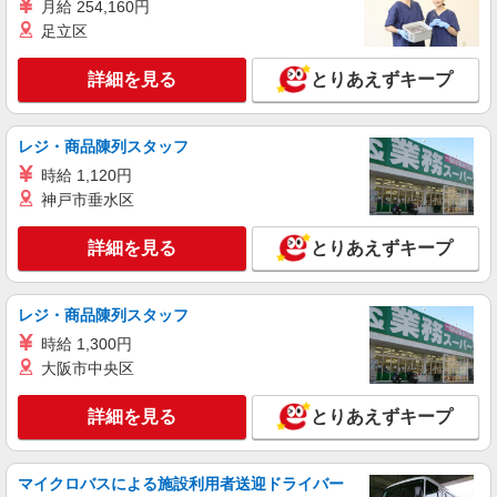
月給 254,160円
足立区
アルバイト
パート
ちいかわ焼き
詳細を見る
とりあえずキープ
ちいかわ焼きの販売・製造スタッフ
アルバイト・パート：時給1,150円〜1,200円
※研修期間120時間は1,140円
レジ・商品陳列スタッフ
愛知県名古屋市中区栄3-29-1 名古屋パルコ
時給 1,120円
西館B1F
神戸市垂水区
詳細を見る
キープ
詳細を見る
とりあえずキープ
アルバイト
パート
炭火焼干物定食 しんぱち食堂 名古屋プリンセス通り店
レジ・商品陳列スタッフ
ホール・キッチンスタッフ
時給 1,300円
時給1200円〜 ※研修30時間有（同時給）
大阪市中央区
・名古屋プリンセス通り店 （愛知県名古屋市
中区栄 3-12-10 御田ビル1F／「栄」駅徒歩7分）
詳細を見る
とりあえずキープ
詳細を見る
キープ
マイクロバスによる施設利用者送迎ドライバー