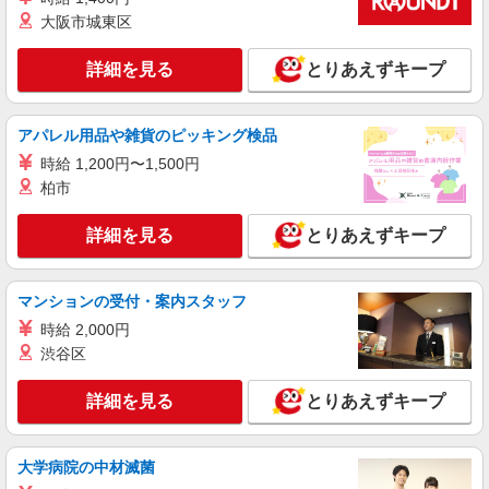
詳細を見る
キープ
大阪市城東区
アルバイト
詳細を見る
パート
とりあえずキープ
なか卯 名古屋伏見店
接客・調理スタッフ（簡単な接客・調理・清
アパレル用品や雑貨のピッキング検品
掃・など）
時給1180円 22:00〜翌5:00：時給1475円 高校
時給 1,200円〜1,500円
生：時給1140円
柏市
愛知県名古屋市中区栄1-4-9 ＠STEPビル
詳細を見る
とりあえずキープ
詳細を見る
キープ
マンションの受付・案内スタッフ
アルバイト
パート
炭火焼干物定食 しんぱち食堂 名古屋プリンセス通り店
時給 2,000円
渋谷区
ホール・キッチンスタッフ
時給1200円〜 ※研修30時間有（同時給）
詳細を見る
とりあえずキープ
・名古屋プリンセス通り店 （愛知県名古屋市
中区栄 3-12-10 御田ビル1F／「栄」駅徒歩7分）
大学病院の中材滅菌
詳細を見る
キープ