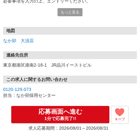
必要事項を入力の上、エントリーください。
☆★☆24時間応募OK！☆★☆
もっと見る
・・・お願い・・・
応募の際は、連絡先に「携帯電話のアドレス」や「携帯電話の番
号」など
地図
普段つながりやすい連絡先を入力してください。
なか卯 大須店
連絡先住所
東京都港区港南2-18-1 JR品川イーストビル
この求人に関するお問い合わせ
0120-129-073
担当：なか卯採用センター
応募画面へ進む
1分で応募完了!!
キープ
求人応募期間：2026/08/01～2026/08/31