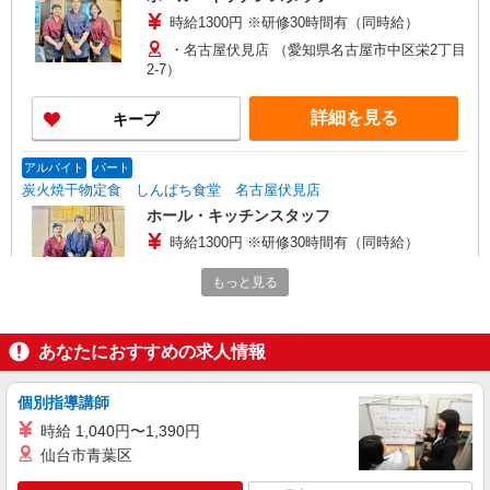
時給1300円 ※研修30時間有（同時給）
・名古屋伏見店 （愛知県名古屋市中区栄2丁目
2-7）
詳細を見る
キープ
アルバイト
パート
炭火焼干物定食 しんぱち食堂 名古屋伏見店
ホール・キッチンスタッフ
時給1300円 ※研修30時間有（同時給）
・名古屋伏見店 （愛知県名古屋市中区栄2丁目
もっと見る
2-7）
詳細を見る
キープ
あなたにおすすめの求人情報
アルバイト
パート
個別指導講師
なか卯 東新町店
時給 1,040円〜1,390円
接客・調理スタッフ（簡単な接客・調理・清
仙台市青葉区
掃・など）
時給1200円 22:00〜翌5:00：時給1500円 高校