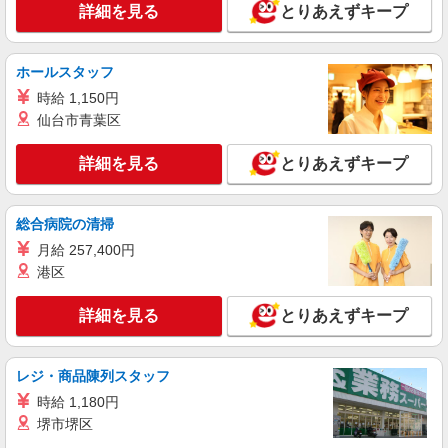
詳細を見る
とりあえずキープ
生：時給1140円
愛知県名古屋市中区新栄1丁目1番2号 名北東
新町ビル
ホールスタッフ
時給 1,150円
詳細を見る
キープ
仙台市青葉区
アルバイト
パート
詳細を見る
とりあえずキープ
炭火焼干物定食 しんぱち食堂 大須観音駅前店
ホール・キッチンスタッフ
時給1200円〜 ※研修30時間有（同時給）
総合病院の清掃
・大須観音駅前店 （愛知県名古屋市中区大須
月給 257,400円
2-22-301 1F／「大須観音」駅スグ）
港区
詳細を見る
キープ
詳細を見る
とりあえずキープ
アルバイト
パート
東京上野焼肉 陽山道
レジ・商品陳列スタッフ
キッチン・ホールスタッフ
時給 1,180円
アルバイト・パート：時給1,200円〜1,500円
堺市堺区
※試用期間30日間はマイナス50円