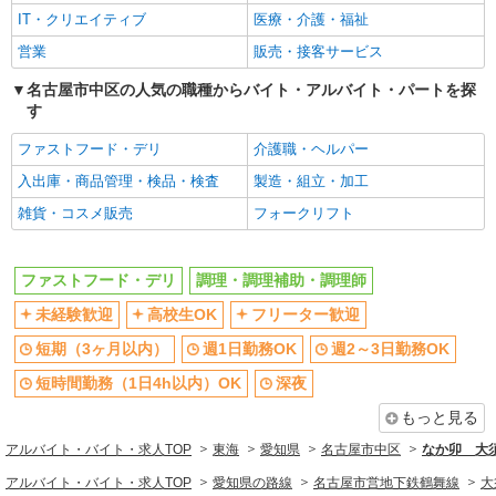
IT・クリエイティブ
医療・介護・福祉
営業
販売・接客サービス
名古屋市中区の人気の職種からバイト・アルバイト・パートを探
す
ファストフード・デリ
介護職・ヘルパー
入出庫・商品管理・検品・検査
製造・組立・加工
雑貨・コスメ販売
フォークリフト
ファストフード・デリ
調理・調理補助・調理師
未経験歓迎
高校生OK
フリーター歓迎
短期（3ヶ月以内）
週1日勤務OK
週2～3日勤務OK
短時間勤務（1日4h以内）OK
深夜
もっと見る
アルバイト・バイト・求人TOP
東海
愛知県
名古屋市中区
なか卯 大
アルバイト・バイト・求人TOP
愛知県の路線
名古屋市営地下鉄鶴舞線
大