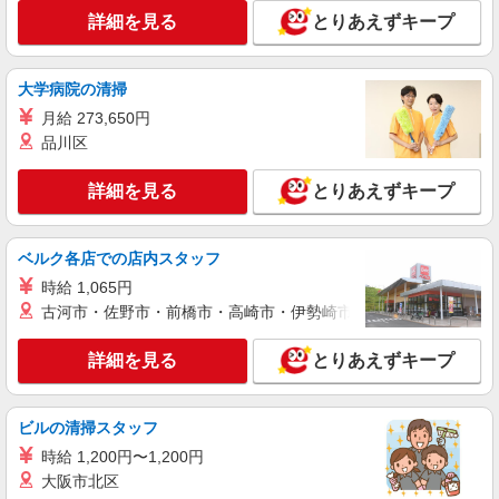
愛知県名古屋市中区栄3-29-1 名古屋パルコ
詳細を見る
とりあえずキープ
西館7F
詳細を見る
キープ
大学病院の清掃
月給 273,650円
アルバイト
パート
品川区
BAQET（バケット）
キッチン、ホール、ベーカリー
詳細を見る
とりあえずキープ
アルバイト・パート：時給1,300円〜
愛知県名古屋市中区栄3-29-1 名古屋パルコ
西館7F
ベルク各店での店内スタッフ
時給 1,065円
詳細を見る
キープ
古河市・佐野市・前橋市・高崎市・伊勢崎市・太田市・館林市・
アルバイト
パート
契約社員
詳細を見る
とりあえずキープ
ポムダムールトーキョー
りんご飴の製造、販売スタッフ
ビルの清掃スタッフ
アルバイト・パート・契約社員：時給1,250
円〜1,500円 ※試用期間2ヶ月は1,200円 ※経験・
時給 1,200円〜1,200円
能力により優遇します。
愛知県名古屋市中区栄3-29-1 名古屋パルコ
大阪市北区
西館B1F