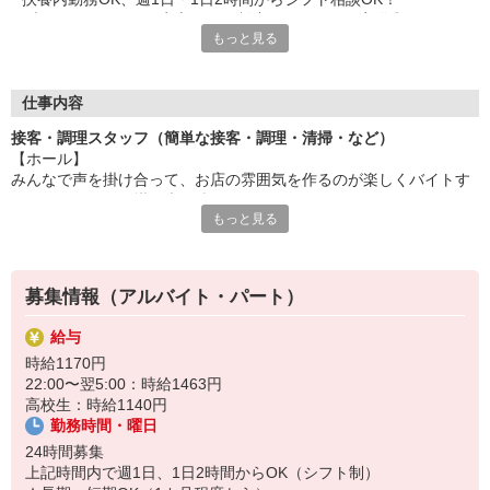
ブランクがあっても安心の研修制度＆マニュアル完備◎
もっと見る
セルフオーダー＆会計で接客もカンタンです。
＼ メリットのご紹介 ／
◆食事補助あり
仕事内容
⇒なか卯の商品がお得に食べられます♪
接客・調理スタッフ（簡単な接客・調理・清掃・など）
◆給与前払いあり
【ホール】
⇒今月ピンチで！という時も安心！
みんなで声を掛け合って、お店の雰囲気を作るのが楽しくバイトす
◆社員登用あり
るコツ☆アナタの掛け声を待ってます。
⇒ゆくゆくは社員としてしっかり働きたい方にもオススメ！
もっと見る
セルフオーダー、セルフ会計で、現金の受け渡しはほとんどありま
せん。※一部店舗を除く
「すき家」「ココス」「ジョリーパスタ」「ビッグボーイ」でお
馴染みの
【キッチン】
ゼンショーグループの一員として、安心・安定の環境で働けま
募集情報（アルバイト・パート）
うどんを湯掻いたり、丼を作ったり、なか卯自慢の「こだわりメニ
す。
ュー」をスピーディに調理してください。
給与
すべての商品にマニュアルがあり料理が苦手な方も初日から簡単に
時給1170円
おいしい商品が作れます◎
22:00〜翌5:00：時給1463円
高校生：時給1140円
勤務時間・曜日
24時間募集
上記時間内で週1日、1日2時間からOK（シフト制）