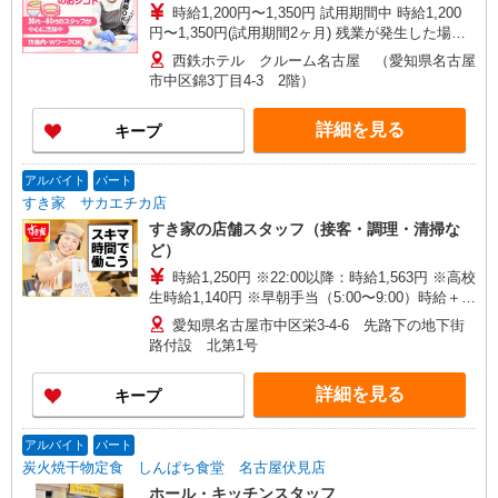
時給1,200円〜1,350円 試用期間中 時給1,200
円〜1,350円(試用期間2ヶ月) 残業が発生した場
合、残業代を1分単位で別途支給します。
西鉄ホテル クルーム名古屋 （愛知県名古屋
市中区錦3丁目4-3 2階）
詳細を見る
キープ
アルバイト
パート
すき家 サカエチカ店
すき家の店舗スタッフ（接客・調理・清掃な
ど）
時給1,250円 ※22:00以降：時給1,563円 ※高校
生時給1,140円 ※早朝手当（5:00〜9:00）時給＋
150円
愛知県名古屋市中区栄3-4-6 先路下の地下街
路付設 北第1号
詳細を見る
キープ
アルバイト
パート
炭火焼干物定食 しんぱち食堂 名古屋伏見店
ホール・キッチンスタッフ