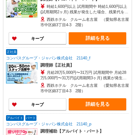
時給1,600円以上 試用期間中 時給1,600円以上
(試用期間2ヶ月) 残業が発生した場合、残業代を1
分単位で別途支給します。
西鉄ホテル クルーム名古屋 （愛知県名古屋
市中区錦3丁目4-3 2階）
詳細を見る
キープ
正社員
コンパスグループ・ジャパン株式会社 21140_f
調理師【正社員】
月給28万5,000円〜31万円 試用期間中 月給28
万5,000円〜31万円(試用期間3ヶ月) 残業が発生し
た場合、残業代を1分単位で別途支給します。 ※
西鉄ホテル クルーム名古屋 （愛知県名古屋
給与は経験や前職給与に応じて決定します。
市中区錦3丁目4-3 2階）
詳細を見る
キープ
アルバイト
パート
コンパスグループ・ジャパン株式会社 21140_p
調理補助【アルバイト・パート】