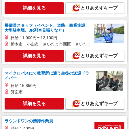
詳細を見る
とりあえずキープ
詳細を見る
キープ
警備員スタッフ（イベント、道路、商業施設、
アルバイト
パート
大型駐車場、JR列車見張りなど）
とんかつ和幸
日給 11,000円〜12,100円
とんかつ専門店の接客、調理補助
栃木市・小山市・さいたま市西区・さいたま市岩槻区・久喜市・
アルバイト・パート：時給1,150円〜
愛知県名古屋市中区栄3-29-1 名古屋パルコ
詳細を見る
とりあえずキープ
西館7F
詳細を見る
キープ
マイクロバスにて教習所に通う生徒の送迎ドラ
イバー
アルバイト
パート
日給 15,850円
なか卯 広小路本町店
箕面市
接客・調理スタッフ（簡単な接客・調理・清
掃・など）
詳細を見る
とりあえずキープ
時給1180円 22:00〜翌5:00：時給1475円 高校
生：時給1140円
ラウンドワンの清掃作業員
愛知県名古屋市中区栄2-4-6 クレスト広小路
時給 1,400円