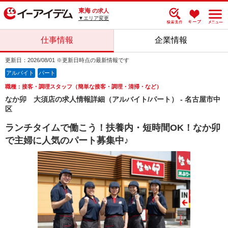
東海
の求人
▼エリア変更
仕事情報
企業情報
更新日：2026/08/01 ※更新日時点の最新情報です
アルバイト
パート
職種：接客・調理スタッフ（簡単な接客・調理・清掃・など）
なか卯 大須店の求人情報詳細（アルバイト/パート） - 名古屋市中
区
ランチタイムで働こう！扶養内・短時間OK！なか卯
で主婦に人気のパート募集中♪