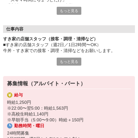
「家計に＋αするために多めに出勤」
もっと見る
など、自分らしく活躍できますよ。
≪ 働くメリットいっぱい ≫
■髪型・髪色自由
仕事内容
オシャレを捨てる必要はありません！
すき家の店舗スタッフ（接客・調理・清掃など）
■給与前払い可
■すき家の店舗スタッフ（週2日／1日2時間〜OK）
急な出費も安心♪
牛丼・すき家での接客・調理・清掃などをお願いします。
■社員登用あり
将来を考えている方は必見です。
もっと見る
具体的には・・・
お客様をきれいなお店でお迎え！
なか卯、かつ庵、ココス、ジョリーパスタ、ビッグボーイ、華屋
おいしい牛丼を！
与兵衛、オリーブの丘、焼肉いちばんなどを経営しているゼンシ
あなたの笑顔で！
ョーグループ！
募集情報（アルバイト・パート）
すばやく提供！
その中のひとつ『すき家』でお仕事しませんか？
給与
他にも、食材の調整や金銭管理、新しく入社したクルーの研修など
時給1,250円
様々なお仕事があります。
※22:00〜翌5:00：時給1,563円
セルフオーダー、セルフ会計で、現金の受け渡しはほとんどありま
※高校生時給1,140円
せん。※一部店舗を除く
※早朝手当（5:00〜9:00）時給＋150円
取り間違いもなく安心でスムーズ♪
勤務時間・曜日
マニュアルも用意していますので飲食店が初めての方でも大丈夫！
24時間募集