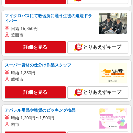
・大須観音駅前店 （愛知県名古屋市中区大須
2-22-301 1F／「大須観音」駅スグ）
マイクロバスにて教習所に通う生徒の送迎ドラ
詳細を見る
キープ
イバー
日給 15,850円
アルバイト
パート
箕面市
なか卯 大須店
接客・調理スタッフ（簡単な接客・調理・清
詳細を見る
とりあえずキープ
掃・など）
時給1170円 22:00〜翌5:00：時給1463円 高校
生：時給1140円
スーパー資材の仕分け作業スタッフ
愛知県名古屋市中区大須3丁目30番27号
時給 1,350円
船橋市
詳細を見る
キープ
詳細を見る
とりあえずキープ
アルバイト
パート
炭火焼干物定食 しんぱち食堂 名古屋伏見店
アパレル用品や雑貨のピッキング検品
ホール・キッチンスタッフ
時給 1,200円〜1,500円
時給1300円 ※研修30時間有（同時給）
柏市
・名古屋伏見店 （愛知県名古屋市中区栄2丁目
2-7）