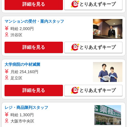
詳細を見る
とりあえずキープ
詳細を見る
キープ
マンションの受付・案内スタッフ
アルバイト
パート
時給 2,000円
とんかつ和幸
渋谷区
とんかつ専門店の接客、調理補助
アルバイト・パート：時給1,150円〜
詳細を見る
とりあえずキープ
愛知県名古屋市中区栄3-29-1 名古屋パルコ
西館7F
大学病院の中材滅菌
詳細を見る
キープ
月給 254,160円
足立区
アルバイト
パート
契約社員
ハンバーグとローストビーフ丼 YOSHIMI
詳細を見る
とりあえずキープ
ホール・キッチンスタッフ
アルバイト・パート・契約社員： 平日／時給
1,180円〜 土日祝／時給1,280円〜
レジ・商品陳列スタッフ
愛知県名古屋市中区栄3-29-1 名古屋パルコ
時給 1,300円
西館7F
大阪市中央区