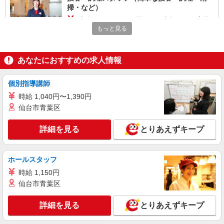
掃・など）
時給1200円 22:00〜翌5:00：時給1500円 高校
生：時給1140円
もっと見る
愛知県名古屋市中区新栄1丁目1番2号 名北東
新町ビル
あなたにおすすめの求人情報
詳細を見る
キープ
個別指導講師
アルバイト
パート
時給 1,040円〜1,390円
なか卯 東新町店
仙台市青葉区
接客・調理スタッフ（簡単な接客・調理・清
掃・など）
詳細を見る
とりあえずキープ
時給1500円
愛知県名古屋市中区新栄1丁目1番2号 名北東
ホールスタッフ
新町ビル
時給 1,150円
詳細を見る
キープ
仙台市青葉区
詳細を見る
とりあえずキープ
アルバイト
パート
ちいかわ焼き