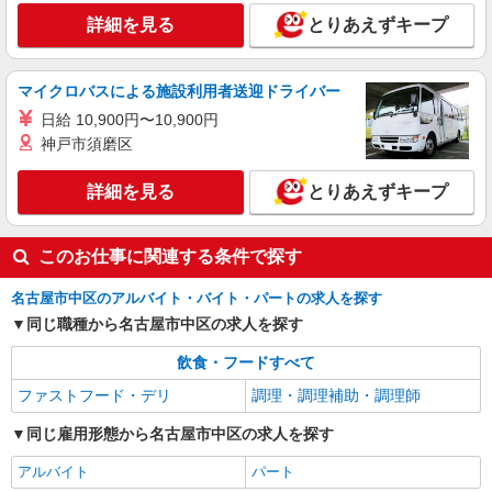
詳細を見る
キープ
詳細を見る
とりあえずキープ
アルバイト
パート
丸亀製麺大須店
マイクロバスによる施設利用者送迎ドライバー
キッチン・ホールスタッフ
日給 10,900円〜10,900円
時給1200円〜 ☆22時以降は時給25％UP（深夜
神戸市須磨区
割増有）
愛知県名古屋市中区大須４－１０－６６
詳細を見る
とりあえずキープ
詳細を見る
キープ
このお仕事に関連する条件で探す
名古屋市中区のアルバイト・バイト・パートの求人を探す
同じ職種から名古屋市中区の求人を探す
飲食・フードすべて
ファストフード・デリ
調理・調理補助・調理師
同じ雇用形態から名古屋市中区の求人を探す
アルバイト
パート