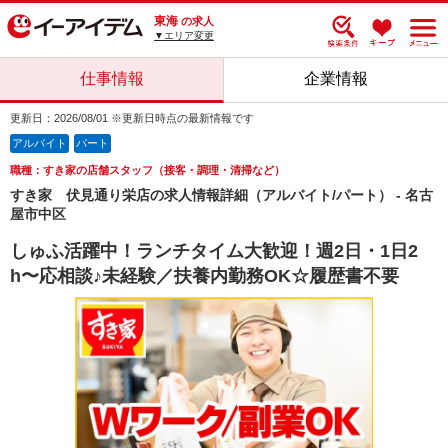
東海
の求人
▼エリア変更
仕事情報
企業情報
更新日：2026/08/01 ※更新日時点の最新情報です
アルバイト
パート
職種：すき家の店舗スタッフ（接客・調理・清掃など）
すき家 伏見通り栄店の求人情報詳細（アルバイト/パート） - 名古
屋市中区
しゅふ活躍中！ランチタイム大歓迎！週2日・1日2
h〜応相談♪未経験／扶養内勤務OK☆履歴書不要