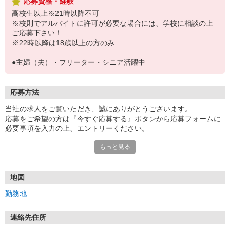
応募資格・経験
高校生以上※21時以降不可
※校則でアルバイトに許可が必要な場合には、学校に相談の上
ご応募下さい！
※22時以降は18歳以上の方のみ
●主婦（夫）・フリーター・シニア活躍中
応募方法
当社の求人をご覧いただき、誠にありがとうございます。
応募をご希望の方は『今すぐ応募する』ボタンから応募フォームに
必要事項を入力の上、エントリーください。
☆★☆24時間応募OK！☆★☆
もっと見る
・・・お願い・・・
応募の際は、連絡先に「携帯電話のアドレス」や「携帯電話の番
号」など
地図
普段つながりやすい連絡先を入力してください。
勤務地
連絡先住所