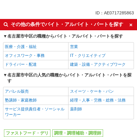
未経験歓迎
高校生OK
ID：AE0717285863
大学生歓迎
ミドル（40代～）活躍中
その他の条件でバイト・アルバイト・パートを探す
週2～3日勤務OK
短時間勤務（1日4h以内）OK
名古屋市中区の職種からバイト・アルバイト・パートを探す
深夜
扶養内勤務OK
交通費支給
社会保険あり
医療・介護・福祉
営業
まかない・食事補助
社員登用あり
オフィスワーク・事務
IT・クリエイティブ
ドライバー・配達
建築・設備・アクティブワーク
名古屋市中区の人気の職種からバイト・アルバイト・パートを探
す
アパレル販売
スイーツ・ケーキ・パン
塾講師・家庭教師
経理・人事・労務・総務・法務
サービス提供責任者・ソーシャル
薬剤師
ワーカー
ファストフード・デリ
調理・調理補助・調理師