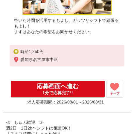
空いた時間を活用するもよし、ガッツリシフトで頑張る
もよし！
まずはあなたの希望をお聞かせください。
時給1,250円
※22:00〜翌5:00：時給1,563円
愛知県名古屋市中区
※高校生時給1,140円
※早朝手当（5:00〜9:00）時給＋150円
応募画面へ進む
1分で応募完了!!
キープ
求人応募期間：2026/08/01～2026/08/31
≪ しゅふ歓迎 ≫
週2日・1日2h〜シフトは相談OK！
「スキマ時間にちょっとだけ」