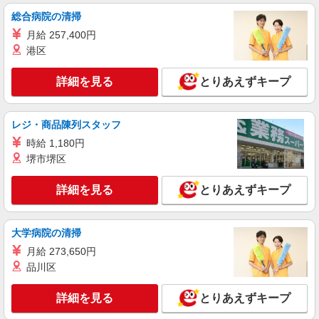
ちいかわ焼きの販売・製造スタッフ
総合病院の清掃
アルバイト・パート：時給1,150円〜1,200円
月給 257,400円
※研修期間120時間は1,140円
港区
愛知県名古屋市中区栄3-29-1 名古屋パルコ
西館B1F
詳細を見る
とりあえずキープ
詳細を見る
キープ
レジ・商品陳列スタッフ
アルバイト
パート
時給 1,180円
炭火焼干物定食 しんぱち食堂 名古屋プリンセス通り店
堺市堺区
ホール・キッチンスタッフ
時給1200円〜 ※研修30時間有（同時給）
詳細を見る
とりあえずキープ
・名古屋プリンセス通り店 （愛知県名古屋市
中区栄 3-12-10 御田ビル1F／「栄」駅徒歩7分）
大学病院の清掃
詳細を見る
キープ
月給 273,650円
品川区
アルバイト
パート
なか卯 名古屋伏見店
詳細を見る
とりあえずキープ
接客・調理スタッフ（簡単な接客・調理・清
掃・など）