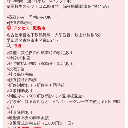
もちろん先輩クルーがしっかり教えてくれるので安心してくださ
1日2時間、週2日からOKのシフト制！
い。
※高校生のシフトは21時まで（深夜時間勤務を含むため）
●深夜のみ・早朝のみOK
●扶養内勤務可
アクセス・勤務地
名古屋市営地下鉄鶴舞線「大須観音」駅より徒歩5分
愛知県名古屋市中区栄1-24-7
待遇
○髪型・髪色自由※就業時の規定あり
○時給UP制度
○給与前払い制度（稼働分・規定あり）
○役職手当
○社会保険完備
○扶養控除内勤務
○研修制度あり（研修中も同時給）
○食事補助あり
○制服貸与（5000円お預かり／返却後返金）
○すき家・はま寿司など、ゼンショーグループで使える割引制度
あり
○社員登用あり
○履歴書不要の簡単面接
○交通費規定内支給（1,000円迄／日）