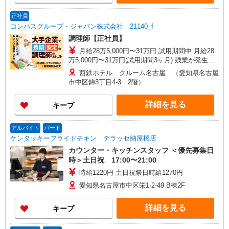
正社員
コンパスグループ・ジャパン株式会社 21140_f
調理師【正社員】
月給28万5,000円〜31万円 試用期間中 月給28
万5,000円〜31万円(試用期間3ヶ月) 残業が発生し
た場合、残業代を1分単位で別途支給します。 ※
西鉄ホテル クルーム名古屋 （愛知県名古屋
給与は経験や前職給与に応じて決定します。
市中区錦3丁目4-3 2階）
詳細を見る
キープ
アルバイト
パート
ケンタッキーフライドチキン テラッセ納屋橋店
カウンター・キッチンスタッフ ＜優先募集日
時＞土日祝 17:00〜21:00
時給1220円 土日祝祭日時給1270円
愛知県名古屋市中区栄1-2-49 B棟2F
詳細を見る
キープ