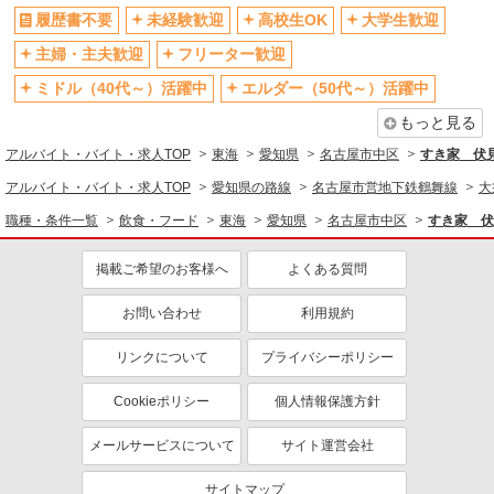
履歴書不要
未経験歓迎
高校生OK
大学生歓迎
主婦・主夫歓迎
フリーター歓迎
ミドル（40代～）活躍中
エルダー（50代～）活躍中
もっと見る
アルバイト・バイト・求人TOP
東海
愛知県
名古屋市中区
すき家 伏
アルバイト・バイト・求人TOP
愛知県の路線
名古屋市営地下鉄鶴舞線
大
職種・条件一覧
飲食・フード
東海
愛知県
名古屋市中区
すき家 伏
掲載ご希望のお客様へ
よくある質問
お問い合わせ
利用規約
リンクについて
プライバシーポリシー
Cookieポリシー
個人情報保護方針
メールサービスについて
サイト運営会社
サイトマップ