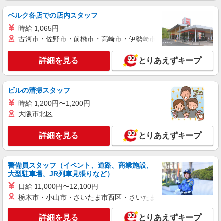
時給1180円 22:00〜翌5:00：時給1475円 高校
ベルク各店での店内スタッフ
生：時給1140円
時給 1,065円
愛知県名古屋市中区栄1-4-9 ＠STEPビル
古河市・佐野市・前橋市・高崎市・伊勢崎市・太田市・館林市・
詳細を見る
キープ
詳細を見る
とりあえずキープ
アルバイト
パート
なか卯 大須店
ビルの清掃スタッフ
接客・調理スタッフ（簡単な接客・調理・清
時給 1,200円〜1,200円
掃・など）
大阪市北区
時給1463円
愛知県名古屋市中区大須3丁目30番27号
詳細を見る
とりあえずキープ
詳細を見る
キープ
警備員スタッフ（イベント、道路、商業施設、
大型駐車場、JR列車見張りなど）
アルバイト
パート
炭火焼干物定食 しんぱち食堂 大須観音駅前店
日給 11,000円〜12,100円
栃木市・小山市・さいたま市西区・さいたま市岩槻区・久喜市・
ホール・キッチンスタッフ
時給1200円〜 ※研修30時間有（同時給）
詳細を見る
とりあえずキープ