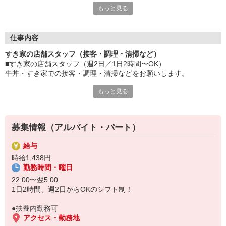
もっと見る
≪ 働くメリットいっぱい ≫
■髪型・髪色自由
オシャレを捨てる必要はありません！
仕事内容
■給与前払い可
すき家の店舗スタッフ（接客・調理・清掃など）
急な出費も安心♪
■すき家の店舗スタッフ（週2日／1日2時間〜OK）
■社員登用あり
牛丼・すき家での接客・調理・清掃などをお願いします。
将来を考えている方は必見です。
もっと見る
具体的には・・・
なか卯、かつ庵、ココス、ジョリーパスタ、ビッグボーイ、華屋
お客様をきれいなお店でお迎え！
与兵衛、オリーブの丘、焼肉いちばんなどを経営しているゼンシ
おいしい牛丼を！
ョーグループ！
あなたの笑顔で！
その中のひとつ『すき家』でお仕事しませんか？
募集情報（アルバイト・パート）
すばやく提供！
給与
他にも、食材の調整や金銭管理、新しく入社したクルーの研修など
時給1,438円
様々なお仕事があります。
勤務時間・曜日
セルフオーダー、セルフ会計で、現金の受け渡しはほとんどありま
せん。※一部店舗を除く
22:00〜翌5:00
取り間違いもなく安心でスムーズ♪
1日2時間、週2日からOKのシフト制！
マニュアルも用意していますので飲食店が初めての方でも大丈夫！
●扶養内勤務可
もちろん先輩クルーがしっかり教えてくれるので安心してくださ
アクセス・勤務地