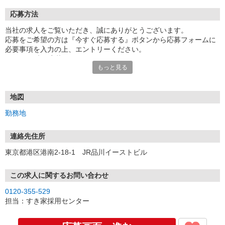
応募方法
当社の求人をご覧いただき、誠にありがとうございます。
応募をご希望の方は『今すぐ応募する』ボタンから応募フォームに
必要事項を入力の上、エントリーください。
☆★☆24時間応募OK！☆★☆
もっと見る
・・・お願い・・・
応募の際は、連絡先に「携帯電話のアドレス」や「携帯電話の番
号」など
地図
普段つながりやすい連絡先を入力してください。
勤務地
連絡先住所
東京都港区港南2-18-1 JR品川イーストビル
この求人に関するお問い合わせ
0120-355-529
担当：すき家採用センター