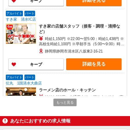
詳細を見る
キープ
アルバイト
パート
すき家 清水IC店
すき家の店舗スタッフ（接客・調理・清掃な
ど）
時給1,150円 ※22:00〜翌5:00：時給1,438円 ※
高校生時給1,100円 ※早朝手当（5:00〜9:00）時給
＋150円
静岡県静岡市清水区八坂東2-16-21
詳細を見る
キープ
アルバイト
パート
伝丸 1国清水大曲店
ラーメン店のホール・キッチン
時給1,600円＋交通費支給 ※研修中も給与の変
動なし
もっと見る
静岡県静岡市清水区西大曲町2-8
あなたにおすすめの求人情報
詳細を見る
キープ