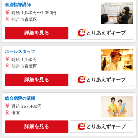
個別指導講師
アルバイト
パート
ジョリーパスタ 清水鳥坂店
時給 1,040円〜1,390円
仙台市青葉区
キッチン（フード）スタッフ
時給1180円 ※22:00以降は時給1475円 ※高校
詳細を見る
生時給1120円 ※労働組合費あり（基本時給×月間
とりあえずキープ
時間数×1.8％） ■土日・祝手当 土日・祝は時給＋
静岡県静岡市清水区鳥坂897-1
50円
ホールスタッフ
詳細を見る
キープ
時給 1,150円
仙台市青葉区
アルバイト
パート
すき家 清水鳥坂店
詳細を見る
とりあえずキープ
すき家の店舗スタッフ（接客・調理・清掃な
ど）
時給1,438円
総合病院の清掃
静岡県静岡市清水区鳥坂1231-1
月給 257,400円
港区
詳細を見る
キープ
詳細を見る
とりあえずキープ
アルバイト
パート
すき家 52号清水興津店