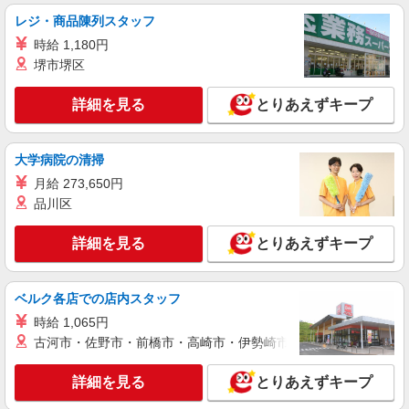
すき家の店舗スタッフ（接客・調理・清掃な
レジ・商品陳列スタッフ
ど）
時給 1,180円
時給1,150円 ※22:00〜翌5:00：時給1,438円 ※
堺市堺区
高校生時給1,100円 ※早朝手当（5:00〜9:00）時給
＋150円
静岡県静岡市清水区興津中町字金山下1371-1
詳細を見る
とりあえずキープ
詳細を見る
キープ
大学病院の清掃
派遣社員
月給 273,650円
株式会社kotrio /●SZ-H-1768751
品川区
食で幸せを届ける「幸活」始めませんか？調理
STAFF募集中
詳細を見る
とりあえずキープ
時給1400円〜≪交通費全額支給(ガソリン代含
む)/日払い有/経験者優遇≫
静岡市清水区｜最寄り駅：草薙
ベルク各店での店内スタッフ
時給 1,065円
詳細を見る
キープ
古河市・佐野市・前橋市・高崎市・伊勢崎市・太田市・館林市・
派遣社員
詳細を見る
とりあえずキープ
株式会社アイエーイー