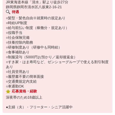
い。
JR東海道本線「清水」駅より徒歩27分
静岡県静岡市清水区八坂東2-16-21
待遇
○髪型・髪色自由※就業時の規定あり
○時給UP制度
○給与前払い制度（稼働分・規定あり）
○役職手当
○社会保険完備
○扶養控除内勤務
○研修制度あり（研修中も同時給）
○食事補助あり
○制服貸与（5000円お預かり／返却後返金）
○すき家・はま寿司など、ゼンショーグループで使える割引制度
あり
○社員登用あり
○履歴書不要の簡単面接
○交通費規定内支給
○車通勤OK
応募資格・経験
深夜帯のため18歳以上
●主婦（夫）・フリーター・シニア活躍中