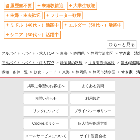
履歴書不要
未経験歓迎
大学生歓迎
主婦・主夫歓迎
フリーター歓迎
ミドル（40代～）活躍中
エルダー（50代～）活躍中
シニア（60代～）活躍中
もっと見る
アルバイト・バイト・求人TOP
東海
静岡県
静岡市清水区
すき家 清
アルバイト・バイト・求人TOP
静岡県の路線
ＪＲ東海道本線
清水(静岡)
職種・条件一覧
飲食・フード
東海
静岡県
静岡市清水区
すき家 清
掲載ご希望のお客様へ
よくある質問
お問い合わせ
利用規約
リンクについて
プライバシーポリシー
Cookieポリシー
個人情報保護方針
メールサービスについて
サイト運営会社