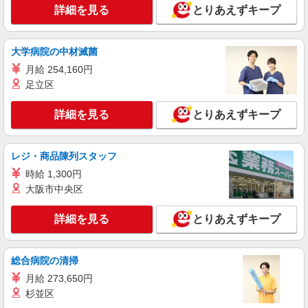
詳細を見る
とりあえずキープ
詳細を見る
キープ
大学病院の中材滅菌
正社員
株式会社ユーマート
月給 254,160円
スーパーマーケットの生鮮青果スタッフ
足立区
月給265,000円〜390,000円 ※当社規定によ
り、経験、能力等を考慮し優遇 ※諸手当・ 45ｈ
詳細を見る
とりあえずキープ
分の固定残業代 昇給／年1回（3月） 賞与／年2回
【ファミリーショップ ユーマート】 静岡県
（夏賞与、冬賞与）＋決算賞与(業績による) 賞与
静岡市清水区木の下町322-1
は利益が出れば加算されます。 ※現在、決算賞与
レジ・商品陳列スタッフ
は20年以上支払われています 月収例／（初年度、
詳細を見る
キープ
諸手当・時間外手当） 20代 265,000〜347,000円
時給 1,300円
30代 272,000〜363,000円 40代 281,000〜
大阪市中央区
390,000円 （初年年収350万〜550万円）
正社員
株式会社ユーマート
詳細を見る
とりあえずキープ
スーパーマーケットの生鮮青果スタッフ
月給265,000円〜390,000円 ※当社規定によ
総合病院の清掃
り、経験、能力等を考慮し優遇 ※諸手当・ 45ｈ
分の固定残業代 昇給／年1回（3月） 賞与／年2回
月給 273,650円
【ファミリーショップ ユーマート】 静岡県
（夏賞与、冬賞与）＋決算賞与(業績による) 賞与
静岡市清水区木の下町322-1
杉並区
は利益が出れば加算されます。 ※現在、決算賞与