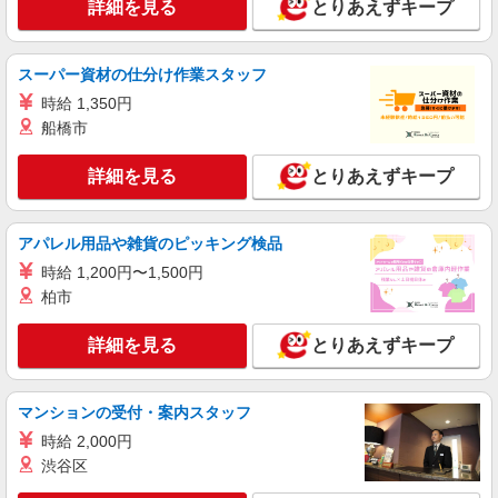
詳細を見る
とりあえずキープ
給 通勤手当 年末年始手当：380円/時 昇給年1回
（4月） 寸志あり：年2回（6月・12月） ※業績に
静岡県静岡市清水区能島25-1
よる 特別報酬：平均26.7万円（最高額95.8万円）
※2025年6月支給実績
スーパー資材の仕分け作業スタッフ
詳細を見る
キープ
時給 1,350円
船橋市
パート
サンワフーズ株式会社
詳細を見る
とりあえずキープ
調理師
時給1,200円 ★資格手当有
Aile（エール）草薙駅前 （静岡県静岡市清水区
アパレル用品や雑貨のピッキング検品
中之郷3丁目1-29）
時給 1,200円〜1,500円
柏市
詳細を見る
キープ
詳細を見る
とりあえずキープ
パート
サンワフーズ株式会社
調理補助
マンションの受付・案内スタッフ
時給1,100円
時給 2,000円
Aile（エール）草薙駅前 （静岡県静岡市清水区
渋谷区
中之郷3丁目1-29）