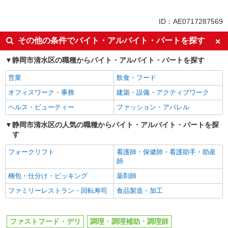
未経験歓迎
大学生歓迎
ID：AE0717287569
ミドル（40代～）活躍中
週2～3日勤務OK
その他の条件でバイト・アルバイト・パートを探す
短時間勤務（1日4h以内）OK
深夜
静岡市清水区の職種からバイト・アルバイト・パートを探す
車通勤OK
扶養内勤務OK
交通費支給
社会保険あり
営業
飲食・フード
まかない・食事補助
社員登用あり
オフィスワーク・事務
建築・設備・アクティブワーク
ヘルス・ビューティー
ファッション・アパレル
静岡市清水区の人気の職種からバイト・アルバイト・パートを探
す
フォークリフト
看護師・保健師・看護助手・助産
師
梱包・仕分け・ピッキング
薬剤師
ファミリーレストラン・回転寿司
食品製造・加工
ファストフード・デリ
調理・調理補助・調理師