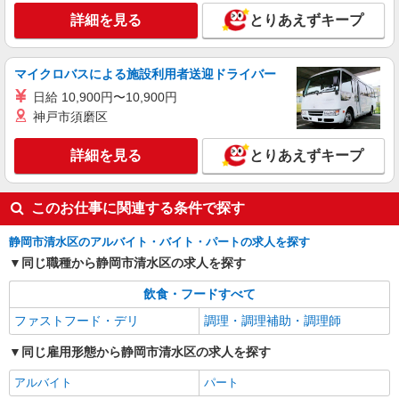
は20年以上支払われています 月収例／（初年度、
詳細を見る
キープ
詳細を見る
とりあえずキープ
諸手当・時間外手当） 20代 265,000〜347,000円
30代 272,000〜363,000円 40代 281,000〜
390,000円 （初年年収350万〜550万円）
マイクロバスによる施設利用者送迎ドライバー
日給 10,900円〜10,900円
神戸市須磨区
詳細を見る
とりあえずキープ
このお仕事に関連する条件で探す
静岡市清水区のアルバイト・バイト・パートの求人を探す
同じ職種から静岡市清水区の求人を探す
飲食・フードすべて
ファストフード・デリ
調理・調理補助・調理師
同じ雇用形態から静岡市清水区の求人を探す
アルバイト
パート