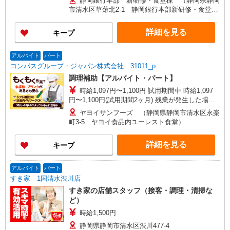
静岡銀行本部 新研修・食堂棟 （静岡県静岡
市清水区草薙北2-1 静岡銀行本部新研修・食堂棟
4F）
詳細を見る
キープ
アルバイト
パート
コンパスグループ・ジャパン株式会社 31011_p
調理補助【アルバイト・パート】
時給1,097円〜1,100円 試用期間中 時給1,097
円〜1,100円(試用期間2ヶ月) 残業が発生した場
合、残業代を1分単位で別途支給します。
ヤヨイサンフーズ （静岡県静岡市清水区永楽
町3-5 ヤヨイ食品内ユーレスト食堂）
詳細を見る
キープ
アルバイト
パート
すき家 1国清水渋川店
すき家の店舗スタッフ（接客・調理・清掃な
ど）
時給1,500円
静岡県静岡市清水区渋川477-4