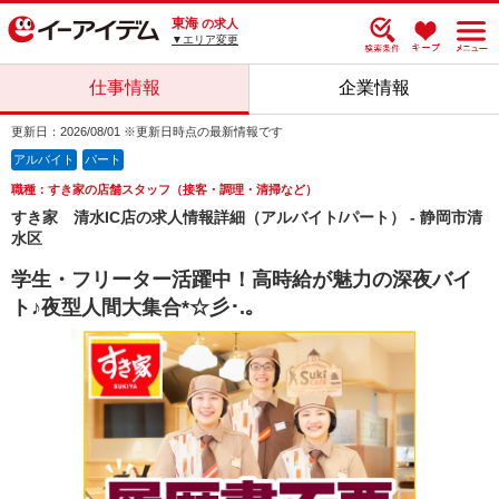
東海
の求人
▼エリア変更
仕事情報
企業情報
更新日：2026/08/01 ※更新日時点の最新情報です
アルバイト
パート
職種：すき家の店舗スタッフ（接客・調理・清掃など）
すき家 清水IC店の求人情報詳細（アルバイト/パート） - 静岡市清
水区
学生・フリーター活躍中！高時給が魅力の深夜バイ
ト♪夜型人間大集合*☆彡･.｡