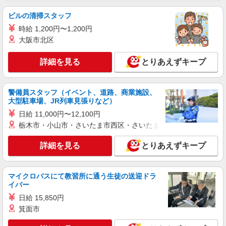
食堂スタッフ
ビルの清掃スタッフ
時給1,280円 交通費規定支給（上限あり） 1日
の交通費上限＝79円×所定労働時間 月末締/翌15日
時給 1,200円〜1,200円
払
静岡県静岡市清水区宍原
大阪市北区
詳細を見る
詳細を見る
とりあえずキープ
キープ
派遣社員
警備員スタッフ（イベント、道路、商業施設、
株式会社アイエーイー
大型駐車場、JR列車見張りなど）
調理補助
日給 11,000円〜12,100円
時給1,273円 交通費規定支給（上限あり） 1日
栃木市・小山市・さいたま市西区・さいたま市岩槻区・久喜市・
の交通費上限＝79円×所定労働時間 月末締/翌15日
払
静岡県静岡市清水区宍原
詳細を見る
とりあえずキープ
詳細を見る
キープ
マイクロバスにて教習所に通う生徒の送迎ドラ
イバー
契約社員
清水ケアセンターそよ風：RO37893
日給 15,850円
調理スタッフ
箕面市
【月給】200,000円〜230,000円 ▼下記別途支