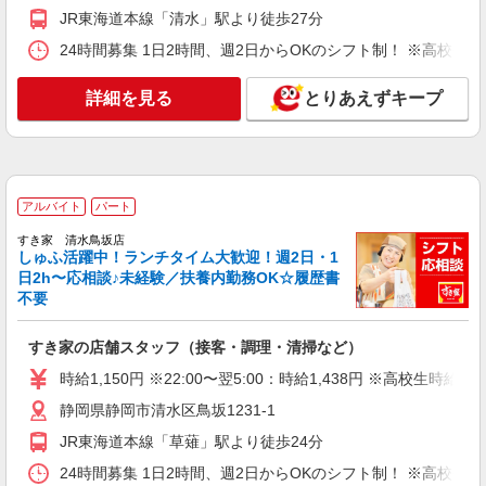
JR東海道本線「清水」駅より徒歩27分
アルバイト
パート
24時間募集 1日2時間、週2日からOKのシフト制！ ※高校生
すき家 52号清水興津店
すき家の店舗スタッフ（接客・調理・清掃な
詳細を見る
とりあえずキープ
ど）
時給1,150円 ※22:00〜翌5:00：時給1,438円 ※
高校生時給1,100円 ※早朝手当（5:00〜9:00）時給
＋150円
静岡県静岡市清水区興津中町字金山下1371-1
アルバイト
パート
詳細を見る
キープ
すき家 清水鳥坂店
しゅふ活躍中！ランチタイム大歓迎！週2日・1
派遣社員
日2h〜応相談♪未経験／扶養内勤務OK☆履歴書
株式会社アイエーイー
不要
食堂スタッフ
時給1,280円 交通費規定支給（上限あり） 1日
すき家の店舗スタッフ（接客・調理・清掃など）
の交通費上限＝79円×所定労働時間 月末締/翌15日
時給1,150円 ※22:00〜翌5:00：時給1,438円 ※高校生時給1,
払
静岡県静岡市清水区宍原
静岡県静岡市清水区鳥坂1231-1
詳細を見る
JR東海道本線「草薙」駅より徒歩24分
キープ
24時間募集 1日2時間、週2日からOKのシフト制！ ※高校生