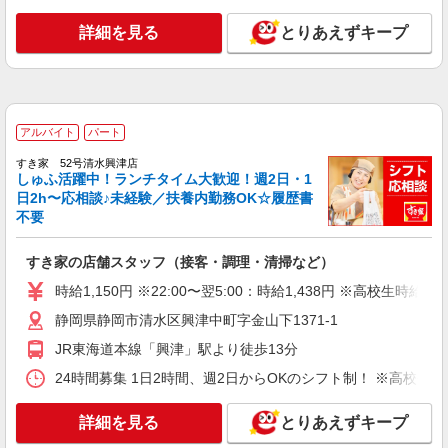
契約社員
清水ケアセンターそよ風：RO37893
詳細を見る
とりあえずキープ
調理スタッフ
【月給】200,000円〜230,000円 ▼下記別途支
給 通勤手当 年末年始手当：380円/時 昇給年1回
（4月） 寸志あり：年2回（6月・12月） ※業績に
静岡県静岡市清水区能島25-1
よる 特別報酬：平均26.7万円（最高額95.8万円）
アルバイト
パート
※2025年6月支給実績
詳細を見る
キープ
すき家 52号清水興津店
しゅふ活躍中！ランチタイム大歓迎！週2日・1
日2h〜応相談♪未経験／扶養内勤務OK☆履歴書
派遣社員
不要
株式会社アイエーイー
調理補助
すき家の店舗スタッフ（接客・調理・清掃など）
時給1,273円 交通費規定支給（上限あり） 1日
時給1,150円 ※22:00〜翌5:00：時給1,438円 ※高校生時給1,
の交通費上限＝79円×所定労働時間 月末締/翌15日
払
静岡県静岡市清水区宍原
静岡県静岡市清水区興津中町字金山下1371-1
JR東海道本線「興津」駅より徒歩13分
詳細を見る
キープ
24時間募集 1日2時間、週2日からOKのシフト制！ ※高校生
パート
詳細を見る
とりあえずキープ
サンワフーズ株式会社