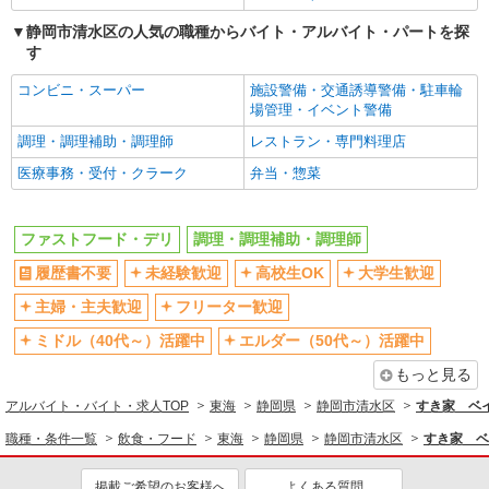
静岡市清水区の人気の職種からバイト・アルバイト・パートを探
す
コンビニ・スーパー
施設警備・交通誘導警備・駐車輪
場管理・イベント警備
調理・調理補助・調理師
レストラン・専門料理店
医療事務・受付・クラーク
弁当・惣菜
ファストフード・デリ
調理・調理補助・調理師
履歴書不要
未経験歓迎
高校生OK
大学生歓迎
主婦・主夫歓迎
フリーター歓迎
ミドル（40代～）活躍中
エルダー（50代～）活躍中
もっと見る
アルバイト・バイト・求人TOP
東海
静岡県
静岡市清水区
すき家 ベ
職種・条件一覧
飲食・フード
東海
静岡県
静岡市清水区
すき家 ベ
掲載ご希望のお客様へ
よくある質問