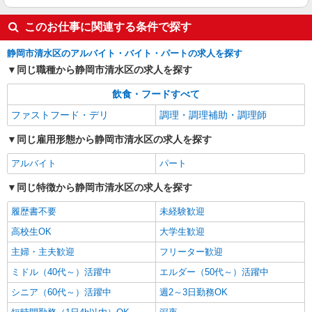
調理補助
時給1,100円
このお仕事に関連する条件で探す
Aile（エール）草薙駅前 （静岡県静岡市清水区
中之郷3丁目1-29）
静岡市清水区のアルバイト・バイト・パートの求人を探す
同じ職種から静岡市清水区の求人を探す
詳細を見る
キープ
飲食・フードすべて
派遣社員
ファストフード・デリ
調理・調理補助・調理師
株式会社kotrio /●SZ-H-1768751
同じ雇用形態から静岡市清水区の求人を探す
食で幸せを届ける「幸活」始めませんか？調理
STAFF募集中
アルバイト
パート
時給1400円〜≪交通費全額支給(ガソリン代含
む)/日払い有/経験者優遇≫
同じ特徴から静岡市清水区の求人を探す
静岡市清水区｜最寄り駅：草薙
履歴書不要
未経験歓迎
詳細を見る
高校生OK
大学生歓迎
キープ
主婦・主夫歓迎
フリーター歓迎
パート
ミドル（40代～）活躍中
エルダー（50代～）活躍中
サンワフーズ株式会社
シニア（60代～）活躍中
週2～3日勤務OK
調理師
時給1,200円 ★資格手当有