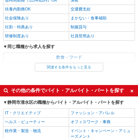
短時間勤務（1日4h以内）OK
深夜
Aile（エール）草薙駅前 （静岡県静岡市清水区
扶養内勤務OK
交通費支給
中之郷3丁目1-29）
社会保険あり
まかない・食事補助
詳細を見る
キープ
社割・特典あり
制服貸与
研修制度あり
社員登用あり
正社員
同じ職種から求人を探す
株式会社ユーマート
スーパーマーケットの生鮮青果スタッフ
飲食・フード
月給265,000円〜390,000円 ※当社規定によ
ファストフード・デリ
調理・調理補助・調理師
り、経験、能力等を考慮し優遇 ※諸手当・ 45ｈ
関連する条件をもっと見る
分の固定残業代 昇給／年1回（3月） 賞与／年2回
【ファミリーショップ ユーマート】 静岡県
同じ特徴から求人を探す
（夏賞与、冬賞与）＋決算賞与(業績による) 賞与
静岡市清水区木の下町322-1
は利益が出れば加算されます。 ※現在、決算賞与
未経験歓迎
高校生OK
は20年以上支払われています 月収例／（初年度、
その他の条件でバイト・アルバイト・パートを探す
詳細を見る
キープ
諸手当・時間外手当） 20代 265,000〜347,000円
大学生歓迎
ミドル（40代～）活躍中
30代 272,000〜363,000円 40代 281,000〜
静岡市清水区の職種からバイト・アルバイト・パートを探す
週2～3日勤務OK
390,000円 （初年年収350万〜550万円）
短時間勤務（1日4h以内）OK
IT・クリエイティブ
ファッション・アパレル
深夜
扶養内勤務OK
ヘルス・ビューティー
オフィスワーク・事務
交通費支給
社会保険あり
軽作業・製造・物流
イベント・キャンペーン・アミュ
まかない・食事補助
社員登用あり
ーズメント