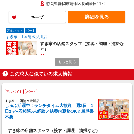
静岡県静岡市清水区長崎新田117-2
詳細を見る
キープ
アルバイト
パート
すき家 1国清水渋川店
すき家の店舗スタッフ（接客・調理・清掃な
ど）
時給1,500円
もっと見る
静岡県静岡市清水区渋川477-4
この求人に似ている求人情報
詳細を見る
キープ
アルバイト
パート
アルバイト
パート
ジョリーパスタ 清水鳥坂店
すき家 1国清水渋川店
キッチン（フード）スタッフ
しゅふ活躍中！ランチタイム大歓迎！週2日・1
日2h〜応相談♪未経験／扶養内勤務OK☆履歴書
時給1180円 ※22:00以降は時給1475円 ※高校
不要
生時給1120円 ※労働組合費あり（基本時給×月間
時間数×1.8％） ■土日・祝手当 土日・祝は時給＋
静岡県静岡市清水区鳥坂897-1
50円
すき家の店舗スタッフ（接客・調理・清掃など）