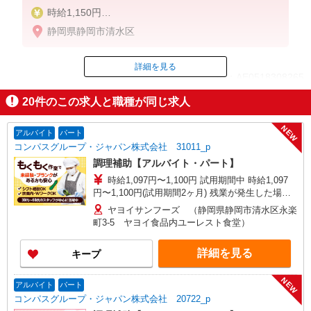
時給1,150円
※22:00〜翌5:00：時給1,438円
静岡県静岡市清水区
※高校生時給1,100円
※早朝手当（5:00〜9:00）時給＋300円
詳細を見る
ID：AE0518308265
20
件のこの求人と職種が同じ求人
掲載期間終了
NEW
アルバイト
パート
コンパスグループ・ジャパン株式会社 31011_p
調理補助【アルバイト・パート】
時給1,097円〜1,100円 試用期間中 時給1,097
円〜1,100円(試用期間2ヶ月) 残業が発生した場
合、残業代を1分単位で別途支給します。
ヤヨイサンフーズ （静岡県静岡市清水区永楽
町3-5 ヤヨイ食品内ユーレスト食堂）
詳細を見る
キープ
NEW
アルバイト
パート
コンパスグループ・ジャパン株式会社 20722_p