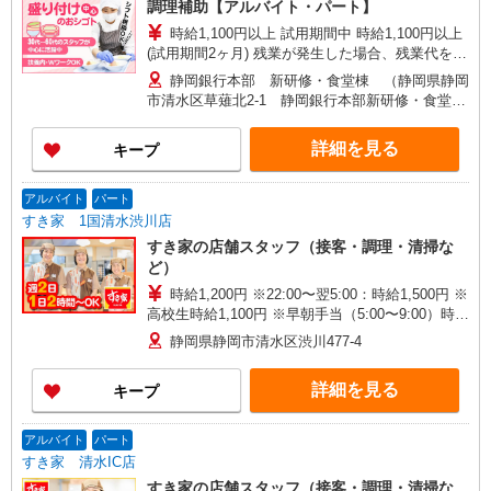
調理補助【アルバイト・パート】
時給1,100円以上 試用期間中 時給1,100円以上
(試用期間2ヶ月) 残業が発生した場合、残業代を1
分単位で別途支給します。
静岡銀行本部 新研修・食堂棟 （静岡県静岡
市清水区草薙北2-1 静岡銀行本部新研修・食堂棟
4F）
詳細を見る
キープ
アルバイト
パート
すき家 1国清水渋川店
すき家の店舗スタッフ（接客・調理・清掃な
ど）
時給1,200円 ※22:00〜翌5:00：時給1,500円 ※
高校生時給1,100円 ※早朝手当（5:00〜9:00）時給
＋150円
静岡県静岡市清水区渋川477-4
詳細を見る
キープ
アルバイト
パート
すき家 清水IC店
すき家の店舗スタッフ（接客・調理・清掃な