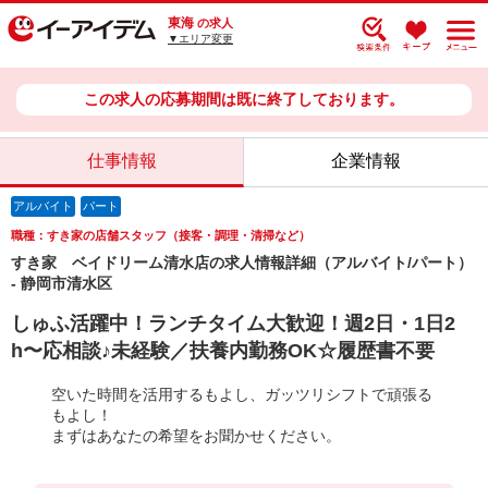
東海
の求人
▼エリア変更
この求人の応募期間は既に終了しております。
仕事情報
企業情報
アルバイト
パート
職種：すき家の店舗スタッフ（接客・調理・清掃など）
すき家 ベイドリーム清水店の求人情報詳細（アルバイト/パート）
- 静岡市清水区
しゅふ活躍中！ランチタイム大歓迎！週2日・1日2
h〜応相談♪未経験／扶養内勤務OK☆履歴書不要
空いた時間を活用するもよし、ガッツリシフトで頑張る
もよし！
まずはあなたの希望をお聞かせください。