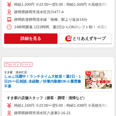
詳細を見る
キープ
時給1,200円 ※22:00〜翌5:00：時給1,500円 ※高校生時給1,
静岡県静岡市清水区渋川477-4
アルバイト
パート
静岡鉄道静岡清水線「桜橋」駅より徒歩14分
伝丸 1国清水大曲店
ラーメン店のホール・キッチン
24時間募集 1日2時間、週2日からOKのシフト制！ ※高校生
時給1,600円＋交通費支給 ※研修中も給与の変
動なし
詳細を見る
とりあえずキープ
静岡県静岡市清水区西大曲町2-8
詳細を見る
キープ
アルバイト
パート
アルバイト
パート
すき家 清水鳥坂店
すき家 清水IC店
しゅふ活躍中！ランチタイム大歓迎！週2日・1
すき家の店舗スタッフ（接客・調理・清掃な
日2h〜応相談♪未経験／扶養内勤務OK☆履歴書
ど）
不要
時給1,150円 ※22:00〜翌5:00：時給1,438円 ※
高校生時給1,100円 ※早朝手当（5:00〜9:00）時給
すき家の店舗スタッフ（接客・調理・清掃など）
＋150円
静岡県静岡市清水区鳥坂1231-1
時給1,150円 ※22:00〜翌5:00：時給1,438円 ※高校生時給1,
詳細を見る
キープ
静岡県静岡市清水区八坂東2-16-21