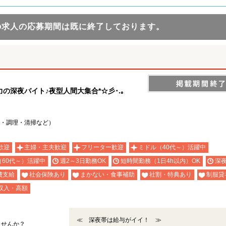
の求人の応募期間は既に終了しております。
深夜バイト♪夜型人間大集合*☆彡･.｡
・調理・清掃など）
歓迎
主婦・主夫歓迎
フリーター歓迎
ミドル（40代～）活躍中
（60代～）活躍中
週2～3日勤務OK
短時間勤務（1日4h以内）OK
深
費支給
社会保険あり
まかない・食事補助
社割・特典あり
制服貸
収入・高額
≪ 深夜帯は給与がイイ！ ≫
ませんか？