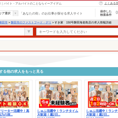
よくある
田市｜バイト・アルバイトのことならイーアイデム
保存した
0
リア選択
「あなたの街」のお仕事が探せる求人サイト
検索条件
磐田市
>
磐田市のファストフード・デリ
> すき家 150号磐田海老島店の求人情報詳細
連する他の求人をもっと見る
フリーター活躍中！高
しゅふ活躍中！ランチタイム
しゅふ活躍中！ランチ
力の深...
大歓迎！週2日...
大歓迎！週2日...