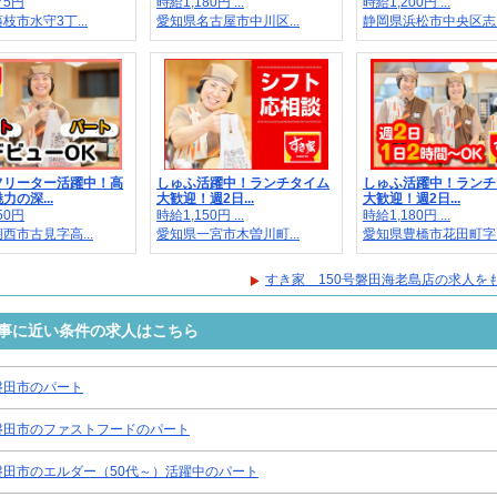
75円
時給1,180円 ...
時給1,200円 ...
枝市水守3丁...
愛知県名古屋市中川区...
静岡県浜松市中央区志..
フリーター活躍中！高
しゅふ活躍中！ランチタイム
しゅふ活躍中！ランチ
力の深...
大歓迎！週2日...
大歓迎！週2日...
50円
時給1,150円 ...
時給1,180円 ...
西市古見字高...
愛知県一宮市木曽川町...
愛知県豊橋市花田町字..
すき家 150号磐田海老島店の求人を
仕事に近い条件の求人はこちら
磐田市のパート
磐田市のファストフードのパート
磐田市のエルダー（50代～）活躍中のパート