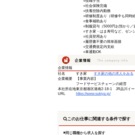
○役職手当
○社会保険完備
○扶養控除内勤務
○研修制度あり（研修中も同時
○食事補助あり
○制服貸与（5000円お預かり
○すき家・はま寿司など、ゼン
○社員登用あり
○履歴書不要の簡単面接
○交通費規定内支給
○車通勤OK
企業情報
社名
すき家
すき家の他の求人をみる
企業概要
【事業内容】
フードサービスチェーンの経営
本社所在地
東京都港区港南2-18-1 JR品川イ
URL
https://www.sukiya.jp/
このお仕事に関連する条件で探す
同じ職種から求人を探す