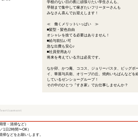
学校のない日の夜に頑張りたい学生さんも、
早朝まで集中して稼ぎたいフリーターさんも
みなさん喜んでお迎えします！
≪ 働くメリットいっぱい ≫
■髪型・髪色自由
オシャレを捨てる必要はありません！
■給与前払い可
急な出費も安心♪
■社員登用あり
将来を考えている方は必見です。
なか卯、かつ庵、ココス、ジョリーパスタ、ビッグボ
イ、華屋与兵衛、オリーブの丘、焼肉いちばんなどを
しているゼンショーグループ！
その中のひとつ『すき家』でお仕事しませんか？
調理・清掃など）
／1日2時間〜OK）
清掃などをお願いします。