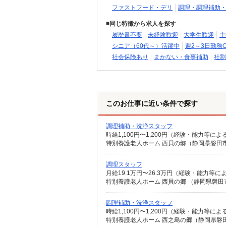
ファストフード・デリ
調理・調理補助
同じ特徴から求人を探す
履歴書不要
未経験歓迎
大学生歓迎
主
シニア（60代～）活躍中
週2～3日勤務O
社会保険あり
まかない・食事補助
社割
このお仕事に近い条件で探す
調理補助・洗浄スタッフ
時給1,100円〜1,200円（経験・能力等によ
特別養護老人ホーム 西貝の郷（静岡県磐田市西
調理スタッフ
月給19.1万円〜26.3万円（経験・能力等
特別養護老人ホーム 西貝の郷 （静岡県磐田市
調理補助・洗浄スタッフ
時給1,100円〜1,200円（経験・能力等によ
特別養護老人ホーム 西之島の郷（静岡県磐田