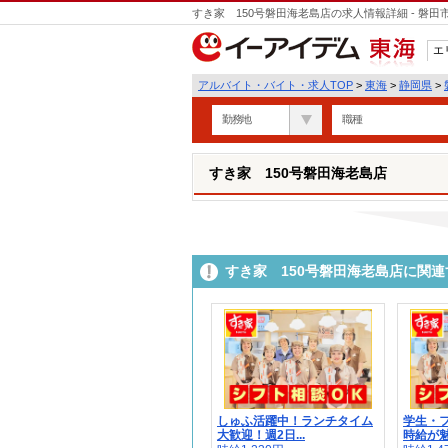
すき家 150号磐田海老島店の求人情報詳細 - 磐
エ
東海
アルバイト・バイト・求人TOP
>
東海
>
静岡県
>
勤務地
職種
すき家 150号磐田海老島店
すき家 150号磐田海老島店に関
しゅふ活躍中！ランチタイム
学生・
大歓迎！週2日...
時給が魅