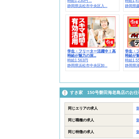
時給1,230円 ...
時給1,4
静岡県浜松市中央区入...
静岡県藤
学生・フリーター活躍中！高
学生・
時給が魅力の深...
時給が魅
時給1,563円
時給1,5
静岡県浜松市中央区卸...
静岡県湖
すき家 150号磐田海老島店のお
同じエリアの求人
同じ職種の求人
同じ特徴の求人