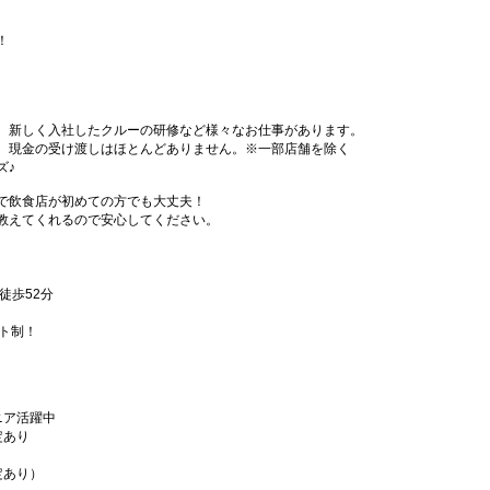
！
、新しく入社したクルーの研修など様々なお仕事があります。
、現金の受け渡しはほとんどありません。※一部店舗を除く
ズ♪
で飲食店が初めての方でも大丈夫！
教えてくれるので安心してください。
徒歩52分
フト制！
ニア活躍中
定あり
定あり）