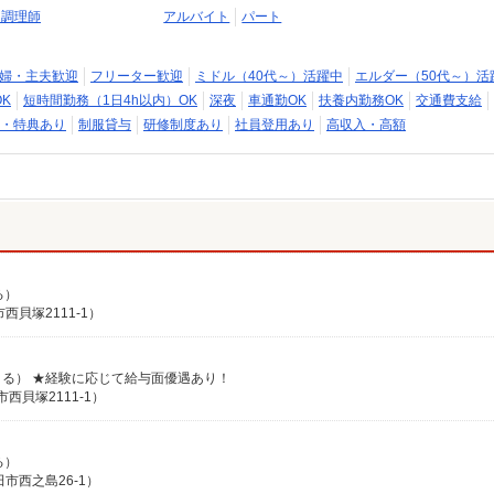
・調理師
アルバイト
パート
婦・主夫歓迎
フリーター歓迎
ミドル（40代～）活躍中
エルダー（50代～）活
K
短時間勤務（1日4h以内）OK
深夜
車通勤OK
扶養内勤務OK
交通費支給
・特典あり
制服貸与
研修制度あり
社員登用あり
高収入・高額
る）
貝塚2111-1）
による） ★経験に応じて給与面優遇あり！
西貝塚2111-1）
る）
市西之島26-1）