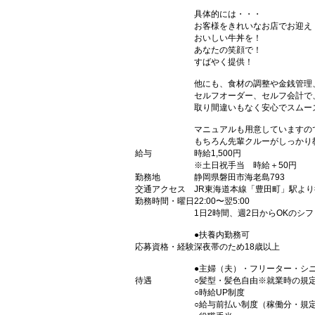
具体的には・・・
お客様をきれいなお店でお迎え
おいしい牛丼を！
あなたの笑顔で！
すばやく提供！
他にも、食材の調整や金銭管理
セルフオーダー、セルフ会計で
取り間違いもなく安心でスムー
マニュアルも用意していますの
もちろん先輩クルーがしっかり
給与
時給1,500円
※土日祝手当 時給＋50円
勤務地
静岡県磐田市海老島793
交通アクセス
JR東海道本線「豊田町」駅より
勤務時間・曜日
22:00〜翌5:00
1日2時間、週2日からOKのシ
●扶養内勤務可
応募資格・経験
深夜帯のため18歳以上
●主婦（夫）・フリーター・シ
待遇
○髪型・髪色自由※就業時の規
○時給UP制度
○給与前払い制度（稼働分・規