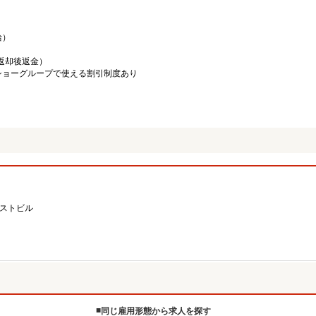
給）
／返却後返金）
ショーグループで使える割引制度あり
ーストビル
同じ雇用形態から求人を探す