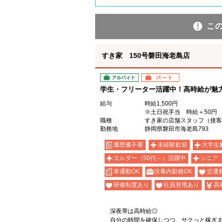
こ
すき家 150号磐田海老島店
アルバイト
パート
学生・フリーター活躍中！高時給が魅力の
給与
時給1,500円
※土日祝手当 時給＋50円
職種
すき家の店舗スタッフ（接客
勤務地
静岡県磐田市海老島793
履歴書不要
未経験歓迎
大学生
エルダー（50代～）活躍中
シニア
車通勤OK
扶養内勤務OK
交通
研修制度あり
社員登用あり
高
深夜帯は高時給◎
自分の時間を確保しつつ、サクっと稼ぎ