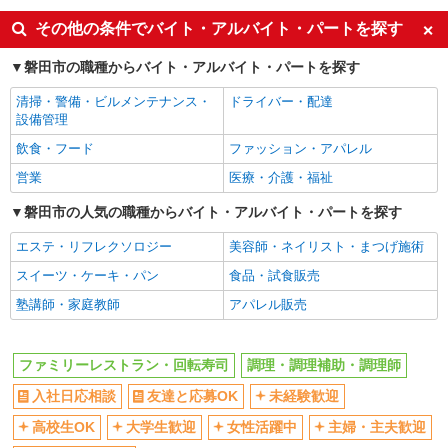
大学生歓迎
ミドル（40代～）活躍中
その他の条件でバイト・アルバイト・パートを探す
上場企業・上場企業のグループ会
扶養内勤務OK
社
磐田市の職種からバイト・アルバイト・パートを探す
社会保険あり
まかない・食事補助
清掃・警備・ビルメンテナンス・
ドライバー・配達
設備管理
飲食・フード
ファッション・アパレル
営業
医療・介護・福祉
磐田市の人気の職種からバイト・アルバイト・パートを探す
エステ・リフレクソロジー
美容師・ネイリスト・まつげ施術
スイーツ・ケーキ・パン
食品・試食販売
塾講師・家庭教師
アパレル販売
ファミリーレストラン・回転寿司
調理・調理補助・調理師
入社日応相談
友達と応募OK
未経験歓迎
高校生OK
大学生歓迎
女性活躍中
主婦・主夫歓迎