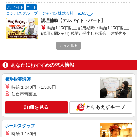
アルバイト
パート
コンパスグループ・ジャパン株式会社 a1635_p
調理補助【アルバイト・パート】
時給1,150円以上 試用期間中 時給1,150円以上
(試用期間2ヶ月) 残業が発生した場合、残業代を1
分単位で別途支給します。
キャタラーＡＲＫ （静岡県磐田市下野部
もっと見る
1905番地10 キャタラーARK内4F食堂）
詳細を見る
キープ
あなたにおすすめの求人情報
正社員
個別指導講師
コンパスグループ・ジャパン株式会社 a1635_f
時給 1,040円〜1,390円
調理師【正社員】
仙台市青葉区
月給27万円〜29万円 試用期間中 月給27万円〜
29万円(試用期間3ヶ月) 残業が発生した場合、残業
代を1分単位で別途支給します。 ※給与は経験や
詳細を見る
とりあえずキープ
キャタラーＡＲＫ （静岡県磐田市下野部
前職給与に応じて決定します。
1905番地10 キャタラーARK内4F食堂）
ホールスタッフ
詳細を見る
キープ
時給 1,150円