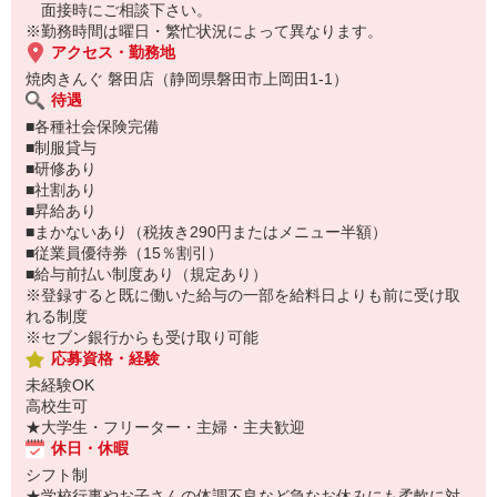
『焼肉きんぐ』について
面接時にご相談下さい。
新鮮なお肉を、最良のタイミングで味わえる焼肉店。
※勤務時間は曜日・繁忙状況によって異なります。
焼肉きんぐは、焼肉をテーブルバイキング方式で食べ放題できるお
アクセス・勤務地
店。
焼肉きんぐ 磐田店（静岡県磐田市上岡田1-1）
オーダーが入ってからお届けするのがポイントで、鮮度抜群のお肉
待遇
をあっつあつの状態で味わえます。
■各種社会保険完備
多くのお客様からご好評をいただいており、店内はいつも賑やか。
■制服貸与
通常の食べ放題コースの他、季節ごとの期間限定メニューも用意し
■研修あり
ており、一年中わくわくできる焼肉店です。お客様はもちろんです
■社割あり
が、スタッフも明るく楽しく過ごせるお店ですよ。
■昇給あり
■まかないあり（税抜き290円またはメニュー半額）
■従業員優待券（15％割引）
■給与前払い制度あり（規定あり）
※登録すると既に働いた給与の一部を給料日よりも前に受け取
れる制度
※セブン銀行からも受け取り可能
応募資格・経験
未経験OK
高校生可
★大学生・フリーター・主婦・主夫歓迎
休日・休暇
シフト制
★学校行事やお子さんの体調不良など急なお休みにも柔軟に対