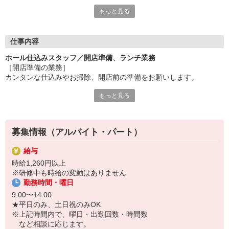
一人ひとりの生活スタイルに合わせてシフトを組みます。
もっと見る
家事や育児と両立する主婦や、スキマ時間を活用する学生さんが
活躍中です。
★「しっかり稼ぎたい」という方も歓迎！
仕事内容
開店準備＋ランチ帯の両方勤務も可能です。
ホール仕込みスタッフ／開店準備、ランチ業務
［開店準備の業務］
★「接客は苦手」という方も大丈夫！
カンタンな仕込みやお掃除、開店前の準備をお願いします。
接客のない開店準備、ランチ帯キッチンがオススメ◎
もっと見る
［ランチ帯の業務］
＼うれしい特権／
・ホール業務（接客、レジ、料理提供、片づけ、他）
お店のメニューが、半額で食べられる食事補助付き！
・キッチン業務（かんたんな調理補助、洗い場、他）
お得にお腹イッパイ美味しい食事が食べられます♪
※ホール・キッチン専任もOK
「食べることが大好き」、そんなあなたにピッタリの環境です☆
募集情報（アルバイト・パート）
※不安な方は接客なし・裏方限定もOK
給与
★開店準備＋ランチ帯の勤務、両方頑張りたい方も大歓迎！
時給1,260円以上
※研修中も時給の変動はありません
＜こんなメンバーが活躍しています＞
勤務時間・曜日
20代から60代まで、幅広い年代のスタッフが活躍中！
近年では外国人採用もスタートしており、中国・ベトナム・韓国・
9:00〜14:00
ブラジル・ネパールなど、さまざまな国籍のスタッフがのびのび働
★平日のみ、土日祝のみOK
いています◎
※上記時間内で、曜日・出勤回数・時間数
など相談に応じます。