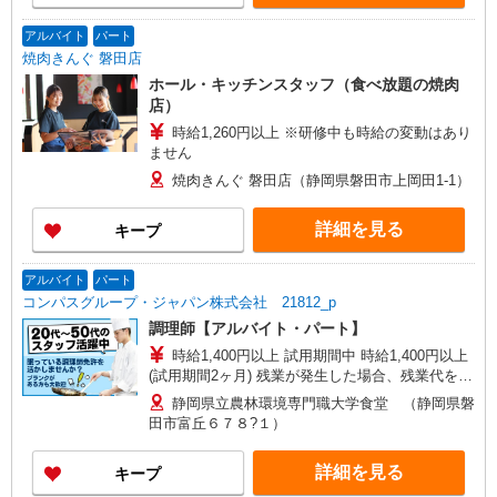
アルバイト
パート
焼肉きんぐ 磐田店
ホール・キッチンスタッフ（食べ放題の焼肉
店）
時給1,260円以上 ※研修中も時給の変動はあり
ません
焼肉きんぐ 磐田店（静岡県磐田市上岡田1-1）
詳細を見る
キープ
アルバイト
パート
コンパスグループ・ジャパン株式会社 21812_p
調理師【アルバイト・パート】
時給1,400円以上 試用期間中 時給1,400円以上
(試用期間2ヶ月) 残業が発生した場合、残業代を1
分単位で別途支給します。
静岡県立農林環境専門職大学食堂 （静岡県磐
田市富丘６７８?１）
詳細を見る
キープ