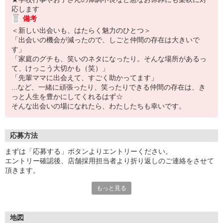
応します
備考
＜新しい出会いも、はたらく魅力のひとつ＞
「出会いの機会が減ったので、しごと仲間の存在は大きいで
す」
「家庭のグチも、笑いのネタになったり。そんな場所があるっ
て、けっこう大切かも（笑）」
「先輩ママに出会えて、すごく助かってます」
...など、一緒に頑張ったり、笑ったりできる仲間の存在は、き
っと人生を豊かにしてくれるはず☆
そんな出会いの場になれたら、わたしたちも幸いです。
応募方法
まずは「応募する」ボタンよりエントリーください。
エントリー確認後、店舗採用担当者より折り返しのご連絡をさせて
頂きます。
もっと見る
＜お電話の場合＞
お電話でのご応募・お問合せもお待ちしております。
仕事や待遇のこと等、気になる点やご質問がございましたらお気軽
にどうぞ。
地図