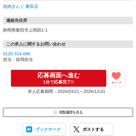
焼肉きんぐ 磐田店
【個人情報の取扱いについて】
ご応募にあたってご提供頂いた個人情報は、「採用選考時の判断」
「応募者の方へのご連絡」「採用後の人事・労務業務における使
連絡先住所
用」の目的のためにのみ利用致します。
静岡県磐田市上岡田1-1
この求人に関するお問い合わせ
0120-314-086
担当：採用担当
応募画面へ進む
1分で応募完了!!
キープ
求人応募期間：2026/03/21～2026/12/31
閲覧履歴を見る
ブックマーク
ポストする