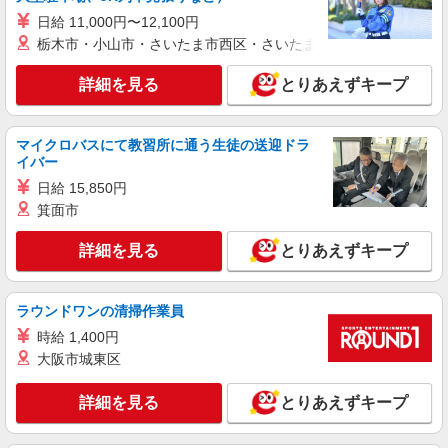
ホール（カスタマー）スタッフ
日給 11,000円〜12,100円
時給1200円 ※22:00以降は時給1500円 ※高校
栃木市・小山市・さいたま市西区・さいたま市岩槻区・久喜市・
生時給1150円 ※労働組合費あり（基本時給×月間
時間数×1.8％） ■土日・祝手当 土日・祝は時給＋
静岡県磐田市今之浦4-17-11
50円
詳細を見る
とりあえずキープ
詳細を見る
キープ
マイクロバスにて教習所に通う生徒の送迎ドラ
アルバイト
パート
イバー
ジョリーパスタ 磐田店
日給 15,850円
キッチン（フード）スタッフ
箕面市
時給1200円 ※22:00以降は時給1500円 ※高校
生時給1150円 ※労働組合費あり（基本時給×月間
詳細を見る
とりあえずキープ
時間数×1.8％） ■土日・祝手当 土日・祝は時給＋
静岡県磐田市今之浦4-17-11
50円
ラウンドワンの清掃作業員
詳細を見る
キープ
時給 1,400円
大阪市城東区
アルバイト
パート
すき家 磐田岩井店
詳細を見る
とりあえずキープ
すき家の店舗スタッフ（接客・調理・清掃な
ど）
時給1,160円 ※22:00〜翌5:00：時給1,475円 ※