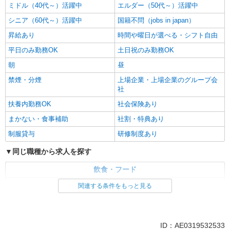
ミドル（40代～）活躍中
エルダー（50代～）活躍中
シニア（60代～）活躍中
国籍不問（jobs in japan）
昇給あり
時間や曜日が選べる・シフト自由
平日のみ勤務OK
土日祝のみ勤務OK
朝
昼
禁煙・分煙
上場企業・上場企業のグループ会
社
扶養内勤務OK
社会保険あり
まかない・食事補助
社割・特典あり
制服貸与
研修制度あり
同じ職種から求人を探す
飲食・フード
調理・調理補助・調理師
関連する条件をもっと見る
同じ特徴から求人を探す
未経験歓迎
高校生OK
ID：AE0319532533