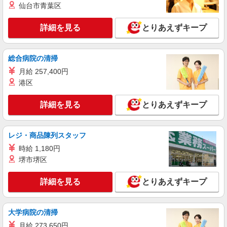
仙台市青葉区
アルバイト
パート
コンパスグループ・ジャパン株式会社 a1635_p
詳細を見る
とりあえずキープ
調理師【アルバイト・パート】
時給1,700円以上 試用期間中 時給1,700円以上
(試用期間2ヶ月) 残業が発生した場合、残業代を1
総合病院の清掃
分単位で別途支給します。
キャタラーＡＲＫ （静岡県磐田市下野部
月給 257,400円
1905番地10 キャタラーARK内4F食堂）
港区
詳細を見る
キープ
詳細を見る
とりあえずキープ
アルバイト
パート
コンパスグループ・ジャパン株式会社 21812_p
レジ・商品陳列スタッフ
調理員【アルバイト・パート】
時給 1,180円
時給1,100円以上 試用期間中 時給1,100円以上
堺市堺区
(試用期間2ヶ月) 残業が発生した場合、残業代を1
分単位で別途支給します。
静岡県立農林環境専門職大学食堂 （静岡県磐
詳細を見る
とりあえずキープ
田市富丘６７８?１）
詳細を見る
キープ
大学病院の清掃
月給 273,650円