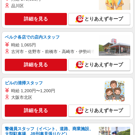
アルバイト
パート
品川区
ジョリーパスタ 磐田店
キッチン（フード）スタッフ
詳細を見る
とりあえずキープ
時給1200円 ※22:00以降は時給1500円 ※高校
生時給1150円 ※労働組合費あり（基本時給×月間
時間数×1.8％） ■土日・祝手当 土日・祝は時給＋
静岡県磐田市今之浦4-17-11
ベルク各店での店内スタッフ
50円
時給 1,065円
詳細を見る
キープ
古河市・佐野市・前橋市・高崎市・伊勢崎市・太田市・館林市・
アルバイト
パート
詳細を見る
とりあえずキープ
ジョリーパスタ 磐田店
ホール（カスタマー）スタッフ
時給1200円 ※22:00以降は時給1500円 ※高校
ビルの清掃スタッフ
生時給1150円 ※労働組合費あり（基本時給×月間
時給 1,200円〜1,200円
時間数×1.8％） ■土日・祝手当 土日・祝は時給＋
静岡県磐田市今之浦4-17-11
大阪市北区
50円
詳細を見る
キープ
詳細を見る
とりあえずキープ
アルバイト
パート
ジョリーパスタ 磐田店
警備員スタッフ（イベント、道路、商業施設、
大型駐車場、JR列車見張りなど）