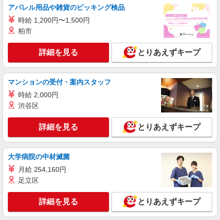
アパレル用品や雑貨のピッキング検品
高校生時給1,100円 ※土日祝手当 時給＋40円 ※
早朝手当（5:00〜9:00）時給＋150円
時給 1,200円〜1,500円
静岡県磐田市岩井2339
柏市
詳細を見る
キープ
詳細を見る
とりあえずキープ
アルバイト
パート
すき家 磐田岩井店
マンションの受付・案内スタッフ
すき家の店舗スタッフ（接客・調理・清掃な
時給 2,000円
ど）
渋谷区
時給1,475円 ※土日祝手当 時給＋40円
静岡県磐田市岩井2339
詳細を見る
とりあえずキープ
詳細を見る
キープ
大学病院の中材滅菌
アルバイト
パート
月給 254,160円
丸亀製麺磐田店
足立区
キッチン・ホールスタッフ
時給1150円〜 ☆22時以降は時給25％UP（深夜
詳細を見る
とりあえずキープ
割増有）
静岡県磐田市上岡田１０４４－１