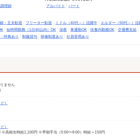
・調理師
アルバイト
パート
婦・主夫歓迎
フリーター歓迎
ミドル（40代～）活躍中
エルダー（50代～）活
K
短時間勤務（1日4h以内）OK
深夜
車通勤OK
扶養内勤務OK
交通費支給
・特典あり
制服貸与
研修制度あり
社員登用あり
ありません
）
など）
など）
13円 ※高校生時給1,100円 ※早朝手当（5:00〜9:00）時給＋150円