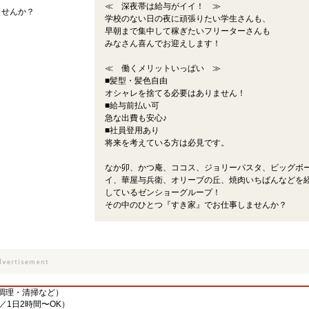
≪ 深夜帯は給与がイイ！ ≫
ませんか？
学校のない日の夜に頑張りたい学生さんも、
早朝まで集中して稼ぎたいフリーターさんも
みなさん喜んでお迎えします！
≪ 働くメリットいっぱい ≫
■髪型・髪色自由
オシャレを捨てる必要はありません！
■給与前払い可
急な出費も安心♪
■社員登用あり
将来を考えている方は必見です。
なか卯、かつ庵、ココス、ジョリーパスタ、ビッグボ
イ、華屋与兵衛、オリーブの丘、焼肉いちばんなどを
しているゼンショーグループ！
その中のひとつ『すき家』でお仕事しませんか？
調理・清掃など）
／1日2時間〜OK）