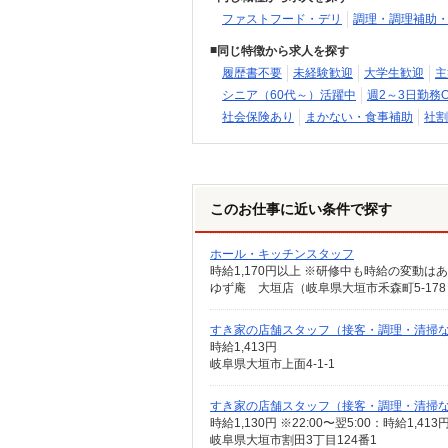
ファストフード・デリ
調理・調理補助
同じ特徴から求人を探す
履歴書不要
未経験歓迎
大学生歓迎
主
シニア（60代～）活躍中
週2～3日勤務O
社会保険あり
まかない・食事補助
社割
このお仕事に近い条件で探す
ホール・キッチンスタッフ
時給1,170円以上 ※研修中も時給の変動は
ゆず庵 大垣店（岐阜県大垣市禾森町5-178
すき家の店舗スタッフ（接客・調理・清掃
時給1,413円
岐阜県大垣市上面4-1-1
すき家の店舗スタッフ（接客・調理・清掃
時給1,130円 ※22:00〜翌5:00：時給1,4
岐阜県大垣市割田3丁目124番1