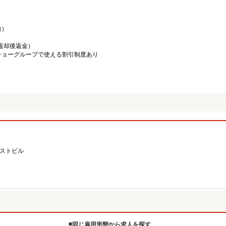
給）
／返却後返金）
ショーグループで使える割引制度あり
ーストビル
同じ雇用形態から求人を探す