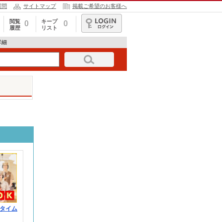
質問
サイトマップ
掲載ご希望のお客様へ
閲覧
キープ
0
0
履歴
リスト
ログイン
詳細
タイム