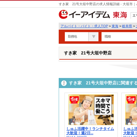
すき家 21号大垣中野店の求人情報詳細 - 大垣
エ
東海
アルバイト・バイト・求人TOP
>
東海
>
岐阜県
>
勤務地
職種
すき家 21号大垣中野店
すき家 21号大垣中野店に関連す
しゅふ活躍中！ランチタイム
しゅふ
大歓迎！週2日...
大歓迎！週