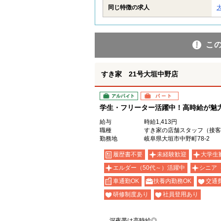
同じ特徴の求人
こ
すき家 21号大垣中野店
アルバイト
パート
学生・フリーター活躍中！高時給が魅力の
給与
時給1,413円
職種
すき家の店舗スタッフ（接客
勤務地
岐阜県大垣市中野町78-2
履歴書不要
未経験歓迎
大学生
エルダー（50代～）活躍中
シニア
車通勤OK
扶養内勤務OK
交通
研修制度あり
社員登用あり
深夜帯は高時給◎