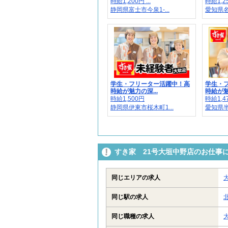
時給1,200円 ...
時給1,25
静岡県富士市今泉1-...
愛知県名
学生・フリーター活躍中！高
学生・
時給が魅力の深...
時給が魅
時給1,500円
時給1,4
静岡県伊東市桜木町1...
愛知県半
すき家 21号大垣中野店のお仕事
同じエリアの求人
同じ駅の求人
同じ職種の求人