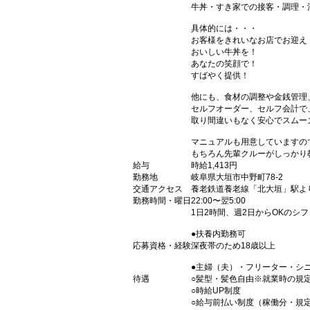
牛丼・すき家での接客・調理・
具体的には・・・
お客様をきれいなお店でお迎え
おいしい牛丼を！
あなたの笑顔で！
すばやく提供！
他にも、食材の調整や金銭管理
セルフオーダー、セルフ会計で
取り間違いもなく安心でスムー
マニュアルも用意していますの
もちろん先輩クルーがしっかり
給与
時給1,413円
勤務地
岐阜県大垣市中野町78-2
交通アクセス
養老鉄道養老線「北大垣」駅よ
勤務時間・曜日
22:00〜翌5:00
1日2時間、週2日からOKのシ
●扶養内勤務可
応募資格・経験
深夜帯のため18歳以上
●主婦（夫）・フリーター・シ
待遇
○髪型・髪色自由※就業時の規
○時給UP制度
○給与前払い制度（稼働分・規