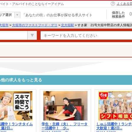
よくある
市｜バイト・アルバイトのことならイーアイデム
保存した
0
リア選択
「あなたの街」のお仕事が探せる求人サイト
検索条件
大垣市
>
大垣市のファストフード・デリ
>
北大垣駅
> すき家 21号大垣中野店の求人情報
る他の求人をもっと見る
活躍中！ランチタイム
学生・主婦（夫）、フリータ
しゅふ活躍中！ランチ
2日...
ー活躍中！ 少...
大歓迎！週2日...