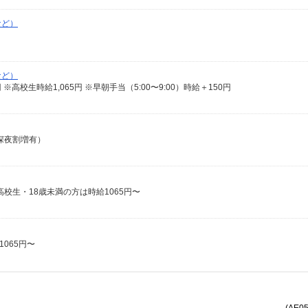
など）
など）
13円 ※高校生時給1,065円 ※早朝手当（5:00〜9:00）時給＋150円
（深夜割増有）
 高校生・18歳未満の方は時給1065円〜
1065円〜