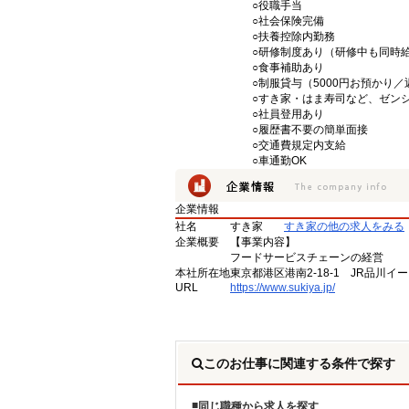
○役職手当
○社会保険完備
○扶養控除内勤務
○研修制度あり（研修中も同時
○食事補助あり
○制服貸与（5000円お預かり
○すき家・はま寿司など、ゼン
○社員登用あり
○履歴書不要の簡単面接
○交通費規定内支給
○車通勤OK
企業情報
社名
すき家
すき家の他の求人をみる
企業概要
【事業内容】
フードサービスチェーンの経営
本社所在地
東京都港区港南2-18-1 JR品川イ
URL
https://www.sukiya.jp/
このお仕事に関連する条件で探す
同じ職種から求人を探す