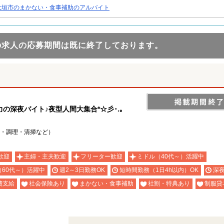
大垣市のまかない・食事補助のアルバイト
の求人の応募期間は既に終了しております。
深夜バイト♪夜型人間大集合*☆彡･.｡
・調理・清掃など）
歓迎
主婦・主夫歓迎
フリーター歓迎
ミドル（40代～）活躍中
（60代～）活躍中
週2～3日勤務OK
短時間勤務（1日4h以内）OK
深
費支給
社会保険あり
まかない・食事補助
社割・特典あり
制服貸