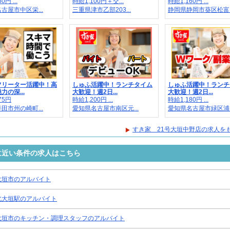
0円 ...
時給1,100円＋交...
時給1,160円 ...
古屋市中区栄...
三重県津市乙部203...
静岡県静岡市葵区松富..
フリーター活躍中！高
しゅふ活躍中！ランチタイム
しゅふ活躍中！ランチ
力の深...
大歓迎！週2日...
大歓迎！週2日...
75円
時給1,200円 ...
時給1,180円 ...
田市州の崎町...
愛知県名古屋市南区元...
愛知県名古屋市緑区浦..
すき家 21号大垣中野店の求人を
に近い条件の求人はこちら
大垣市のアルバイト
北大垣駅のアルバイト
大垣市のキッチン・調理スタッフのアルバイト