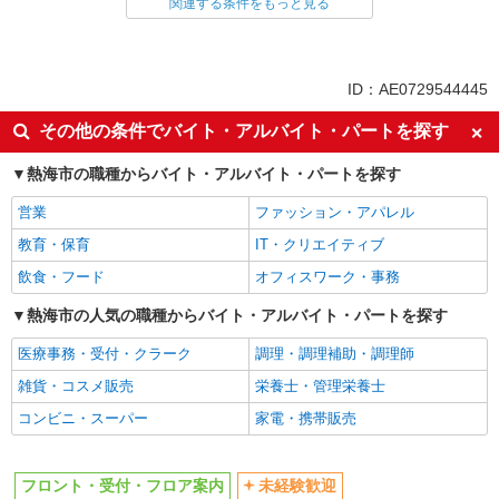
フロント・受付・フロア案内
関連する条件をもっと見る
同じ特徴から求人を探す
未経験歓迎
大学生歓迎
ID：AE0729544445
深夜
車通勤OK
その他の条件でバイト・アルバイト・パートを探す
副業・WワークOK
交通費支給
熱海市の職種からバイト・アルバイト・パートを探す
社宅・寮あり
営業
ファッション・アパレル
教育・保育
IT・クリエイティブ
飲食・フード
オフィスワーク・事務
熱海市の人気の職種からバイト・アルバイト・パートを探す
医療事務・受付・クラーク
調理・調理補助・調理師
雑貨・コスメ販売
栄養士・管理栄養士
コンビニ・スーパー
家電・携帯販売
フロント・受付・フロア案内
未経験歓迎