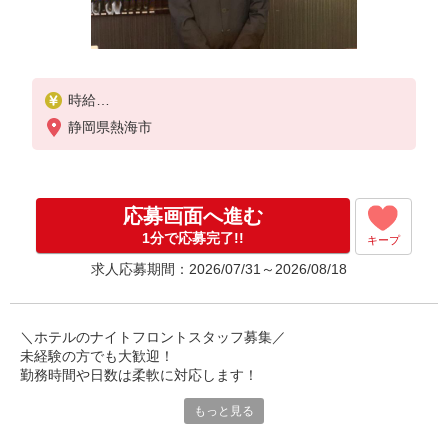
時給
ナイトフロント 1,200円
静岡県熱海市
※22時〜翌5時は深夜時給1.25倍となります。
※給与幅は経験・能力・資格による
応募画面へ進む
1分で応募完了!!
キープ
求人応募期間：2026/07/31～2026/08/18
＼ホテルのナイトフロントスタッフ募集／
未経験の方でも大歓迎！
勤務時間や日数は柔軟に対応します！
もっと見る
【この求人の魅力】
・週1日〜OK！スキマ時間で働けます！