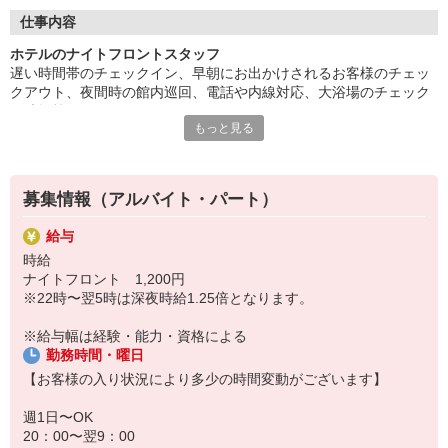
・未経験大歓迎！学生からフリーター、シニアまで幅広い層の方
が活躍中
仕事内容
ホテルのナイトフロントスタッフ
安心して就業していただける環境をご用意しています。
遅い時間帯のチェックイン、早朝にお出かけされるお客様のチェッ
お気軽にご応募下さい。
クアウト、夜間時の館内巡回、電話や内線対応、大浴場のチェック
や清掃等をお任せします。
もっと見る
夜間でもお客様が安心できる態勢を整えていただくのがお仕事で
す。
募集情報（アルバイト・パート）
給与
時給
ナイトフロント 1,200円
※22時〜翌5時は深夜時給1.25倍となります。
※給与幅は経験・能力・資格による
勤務時間・曜日
【お客様の入り状況により多少の時間変動がございます】
週1日〜OK
20：00〜翌9：00