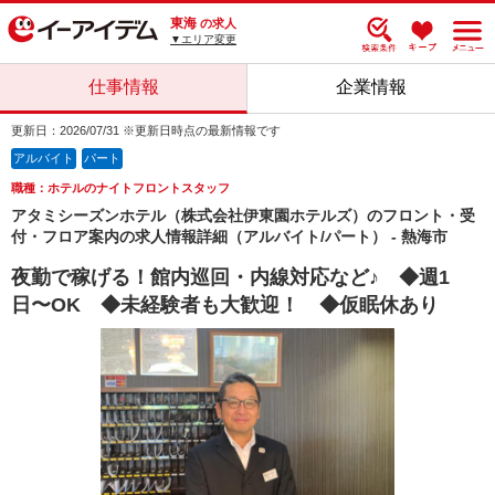
東海
の求人
▼エリア変更
仕事情報
企業情報
更新日：2026/07/31 ※更新日時点の最新情報です
アルバイト
パート
職種：ホテルのナイトフロントスタッフ
アタミシーズンホテル（株式会社伊東園ホテルズ）のフロント・受
付・フロア案内の求人情報詳細（アルバイト/パート） - 熱海市
夜勤で稼げる！館内巡回・内線対応など♪ ◆週1
日〜OK ◆未経験者も大歓迎！ ◆仮眠休あり