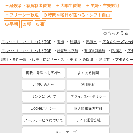
経験者・有資格者歓迎
大学生歓迎
主婦・主夫歓迎
フリーター歓迎
時間や曜日が選べる・シフト自由
早朝
朝
夜
もっと見る
アルバイト・バイト・求人TOP
東海
静岡県
熱海市
アタミシーズンホ
アルバイト・バイト・求人TOP
静岡県の路線
東海道新幹線
熱海駅
ア
職種・条件一覧
販売・接客サービス
東海
静岡県
熱海市
アタミシー
掲載ご希望のお客様へ
よくある質問
お問い合わせ
利用規約
リンクについて
プライバシーポリシー
Cookieポリシー
個人情報保護方針
メールサービスについて
サイト運営会社
サイトマップ