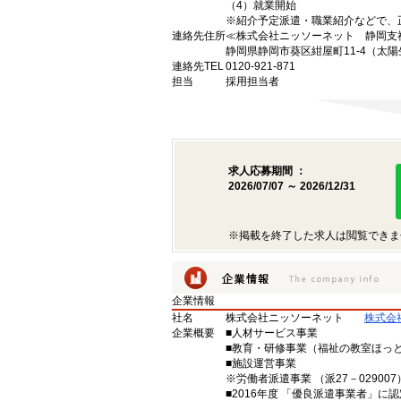
（4）就業開始
※紹介予定派遣・職業紹介などで、
連絡先住所
≪株式会社ニッソーネット 静岡支
静岡県静岡市葵区紺屋町11-4（太陽
連絡先TEL
0120-921-871
担当
採用担当者
求人応募期間 ：
2026/07/07 ～ 2026/12/31
※掲載を終了した求人は閲覧できま
企業情報
社名
株式会社ニッソーネット
株式会
企業概要
■人材サービス事業
■教育・研修事業（福祉の教室ほっ
■施設運営事業
※労働者派遣事業 （派27－029007）
■2016年度 「優良派遣事業者」に認