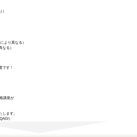
り）
場により異なる）
異なる）
度です！
資格講座が
たします。
aQAG!）