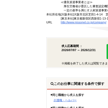
≪優良派遣事業者とは≫
厚生労働省が委託した審査認定機
一定の基準を満たす人材派遣事業
本社所在地
[大阪本社]大阪市北区芝田1-4-14 
[東京本社]東京都新宿区西新宿1-13
URL
http://www.nissonet.co.jp/company/
求人応募期間 ：
2026/07/07 ～ 2026/12/31
※掲載を終了した求人は閲覧できま
このお仕事に関連する条件で探す
同じ職種から求人を探す
介護職・ヘルパー