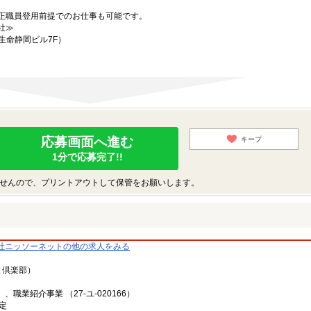
正職員登用前提でのお仕事も可能です。
社≫
生命静岡ビル7F）
応募画面へ進む
キープ
1分で応募完了!!
せんので、プリントアウトして保管をお願いします。
社ニッソーネットの他の求人をみる
と倶楽部）
、職業紹介事業 （27-ユ-020166）
定