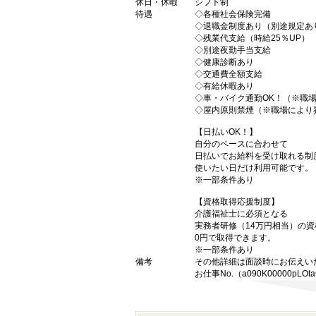
休日・休暇
シフト制
待遇
◇各種社会保険完備
◇退職金制度あり（別途規定あ
◇残業代支給（時給25％UP）
◇別途夜勤手当支給
◇健康診断あり
◇交通費全額支給
◇有給休暇あり
◇車・バイク通勤OK！（※職
◇屋内原則禁煙（※職場により
【日払いOK！】
自分のペースに合わせて
日払いでお給料を受け取れる制
使いたい日だけ利用可能です。
※一部条件あり
【資格取得応援制度】
介護福祉士に必須となる
実務者研修（14万円相当）の
0円で取得できます。
※一部条件あり
備考
その他詳細は面談時にお伝えい
お仕事No.（a090K00000pLOt