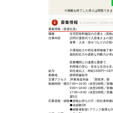
※掲載を終了した求人は閲覧できま
募集情報（派遣社員）
職種
住宅型有料施設の介護士（資格
仕事内容
訪問介護形式で入居者さまの居
食事・入浴・排せつなどの介助
介護福祉士や初任者研修修了者
個別対応力や柔軟な判断力が求
医療機関との連携も重要で、
利用者の安心・安全な生活を支
給与
初任者以上：時給1500円〜187
勤務地
静岡県藤枝市
交通アクセス
JR東海道本線 「西焼津」駅 
勤務時間・曜日
7:00〜16:00（休憩1時間／実
9:00〜18:00（休憩1時間／実
17:00〜9:00（休憩1時間／実
週5日
応募資格・経験
◆資格お持ちの方（初任者研修
◆未経験OK
◆経験者歓迎♪ブランク復帰もO