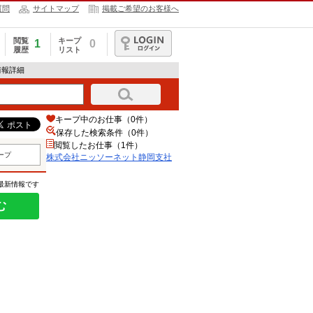
質問
サイトマップ
掲載ご希望のお客様へ
閲覧
キープ
1
0
履歴
リスト
ログイン
情報詳細
キープ中のお仕事（0件）
保存した検索条件（
0
件）
閲覧したお仕事（1件）
ープ
株式会社ニッソーネット静岡支社
の最新情報です
む