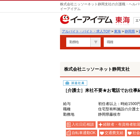
株式会社ニッソーネット静岡支社の介護職・ヘルパー
イーアイデム
エ
東海
アルバイト・バイト・求人TOP
>
東海
>
静岡県
>
勤務地
職種
株式会社ニッソーネット静岡支社
派遣社員
［介護士］来社不要★お電話でお仕事
給与
初任者以上：時給1500円
職種
住宅型有料施設の介護士
勤務地
静岡県藤枝市
入社日応相談
経験者・有資格者歓
自転車通勤OK
交通費支給
社会