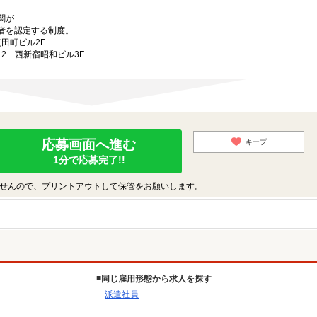
関が
者を認定する制度。
芝田町ビル2F
-12 西新宿昭和ビル3F
応募画面へ進む
キープ
1分で応募完了!!
せんので、プリントアウトして保管をお願いします。
同じ雇用形態から求人を探す
派遣社員