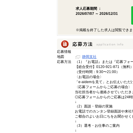
求人応募期間 ：
2026/07/07 ～ 2026/12/31
※掲載を終了した求人は閲覧できま
応募情報
地図
静岡支社
応募方法
（1）『お電話』または『応募フォ
【総合受付】0120-921-871（無料
（受付時間：9:30〜21:00）
〈お電話の場合〉
「e-aidemを見て」とお伝えいた
〈応募フォームからご応募の場合〉
当社担当者から連絡させていただき
◎応募フォームからのご応募は24
↓
（2）面談・登録の実施
お電話でのカンタン登録面談や来社
ご都合のよいお日にちをお聞かせく
↓
（3）選考・お仕事のご案内
↓