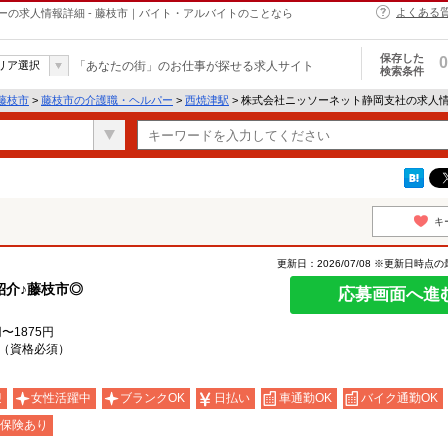
よくある
の求人情報詳細 - 藤枝市｜バイト・アルバイトのことなら
保存した
0
リア選択
「あなたの街」のお仕事が探せる求人サイト
検索条件
藤枝市
>
藤枝市の介護職・ヘルパー
>
西焼津駅
> 株式会社ニッソーネット静岡支社の求人
キ
更新日：2026/07/08 ※更新日時点
紹介♪藤枝市◎
応募画面へ進
〜1875円
（資格必須）
迎
女性活躍中
ブランクOK
日払い
車通勤OK
バイク通勤OK
保険あり