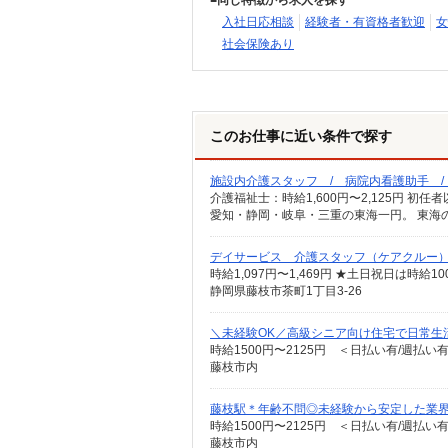
同じ特徴から求人を探す
入社日応相談
経験者・有資格者歓迎
女
社会保険あり
このお仕事に近い条件で探す
施設内介護スタッフ / 病院内看護助手 
愛知・静岡・岐阜・三重の東海一円。 東海
デイサービス 介護スタッフ（ケアクルー
時給1,097円〜1,469円 ★土日祝日は時
静岡県藤枝市茶町1丁目3-26
＼未経験OK／高級シニア向け住宅で日常生
時給1500円〜2125円 ＜日払い有/週払い
藤枝市内
藤枝駅＊年齢不問◎未経験から安定した業
時給1500円〜2125円 ＜日払い有/週払い
藤枝市内