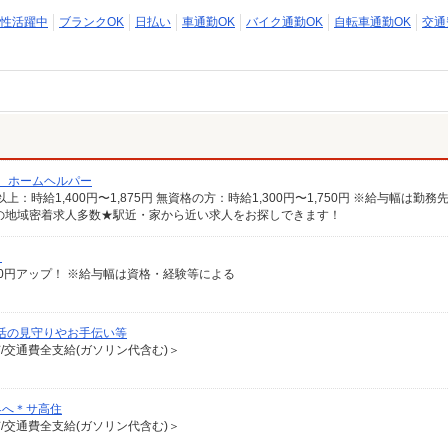
性活躍中
ブランクOK
日払い
車通勤OK
バイク通勤OK
自転車通勤OK
交通
/ ホームヘルパー
の地域密着求人多数★駅近・家から近い求人をお探しできます！
）
給100円アップ！ ※給与幅は資格・経験等による
活の見守りやお手伝い等
有/交通費全支給(ガソリン代含む)＞
界へ＊サ高住
有/交通費全支給(ガソリン代含む)＞