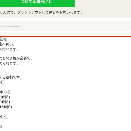
1分で応募完了!!
せんので、プリントアウトして保管をお願いします。
必須）
室へ伺い、
を行います。
などの資格が必要で、
められます。
える役割です。
5円
車11分
働8時間）
働8時間）
働15時間）
以上）
K