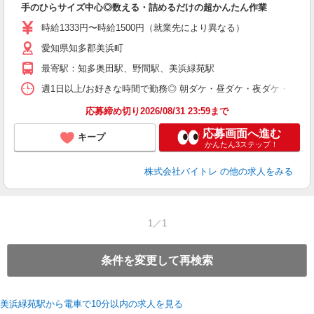
手のひらサイズ中心◎数える・詰めるだけの超かんたん作業
即
活
時給1333円〜時給1500円（就業先により異なる）
（
愛知県知多郡美浜町
短
K
最寄駅：知多奥田駅、野間駅、美浜緑苑駅
日
髪
週1日以上/お好きな時間で勤務◎ 朝ダケ・昼ダケ・夜ダケ・夜勤など、 ご自
応募締め切り2026/08/31 23:59まで
応募画面へ進む
キープ
かんたん3ステップ！
株式会社バイトレ
の他の求人をみる
1／1
条件を変更して再検索
美浜緑苑駅から電車で10分以内の求人を見る