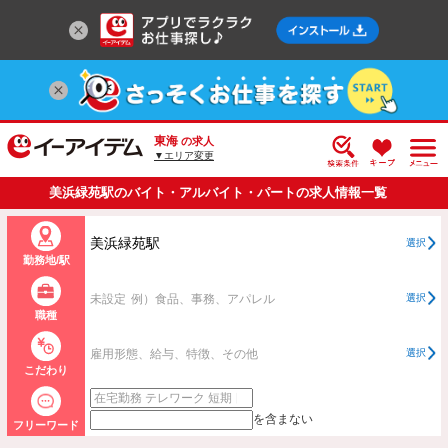
東海
の求人
▼エリア変更
美浜緑苑駅のバイト・アルバイト・パートの求人情報一覧
美浜緑苑駅
選択
勤務地/駅
未設定
例）食品、事務、アパレル
選択
職種
雇用形態、給与、特徴、その他
選択
こだわり
を含まない
フリーワード