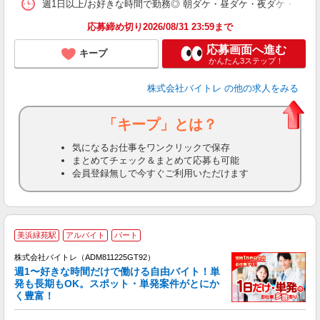
髪
週1日以上/お好きな時間で勤務◎ 朝ダケ・昼ダケ・夜ダケ・夜勤など、 ご自
応募締め切り2026/08/31 23:59まで
応募画面へ進む
キープ
かんたん3ステップ！
株式会社バイトレ
の他の求人をみる
「キープ」とは？
気になるお仕事をワンクリックで保存
まとめてチェック＆まとめて応募も可能
会員登録無しで今すぐご利用いただけます
美浜緑苑駅
アルバイト
パート
株式会社バイトレ（ADM811225GT92）
週1〜好きな時間だけで働ける自由バイト！単
発も長期もOK。スポット・単発案件がとにか
も
く豊富！
気