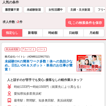
人気の条件
履歴書不要
未経験歓迎
女性活躍中
主婦・主夫歓迎
フリ
求人件数 :
2
件
この検索条件を保存
指定なし
新着順
時給順
日給順
月給順
美浜緑苑駅
アルバイト
パート
株式会社バイトレ（ADM811229GT02）
未経験OKの簡単ワーク多数！体への負担少な
め。日払いOK＆スポット・単発のお仕事が豊
富！
ス
ロ
人と話すのが苦手でも安心♪接客なしの軽作業スタッフ
即
活
時給1333円〜時給1500円（就業先により異なる）
（
愛知県知多郡美浜町
短
K
最寄駅：野間駅、知多奥田駅、美浜緑苑駅
日