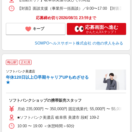
【対面】面談支援（事業所一括面談）／9:00〜17:00 【対面】面
応募締め切り2026/08/31 23:59まで
応募画面へ進む
キープ
かんたん3ステップ！
SOMPOヘルスサポート株式会社
の他の求人をみる
梅山駅
正社員
ソフトバンク美濃店
す
年休120日以上◎早期キャリアUPもめざせる
昇
★
ソフトバンクショップの携帯販売スタッフ
月給 235,000円 〜 350,000円 固定残業代: 55,000
■ソフトバンク美濃店 岐阜県 美濃市 段町 109‐2
10:00 〜 19:00 ＜休憩時間＞60分