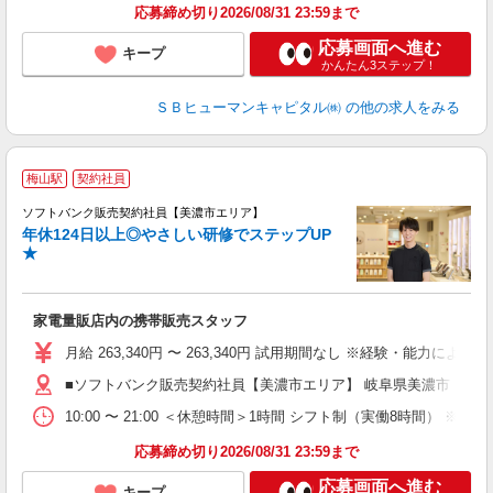
応募締め切り2026/08/31 23:59まで
応募画面へ進む
キープ
かんたん3ステップ！
ＳＢヒューマンキャピタル㈱
の他の求人をみる
梅山駅
契約社員
ソフトバンク販売契約社員【美濃市エリア】
年休124日以上◎やさしい研修でステップUP
で
★
ボ
ン
家電量販店内の携帯販売スタッフ
月給 263,340円 〜 263,340円 試用期間なし ※経験・能力による 
■ソフトバンク販売契約社員【美濃市エリア】 岐阜県美濃市
10:00 〜 21:00 ＜休憩時間＞1時間 シフト制（実働8時間） 
応募締め切り2026/08/31 23:59まで
応募画面へ進む
キープ