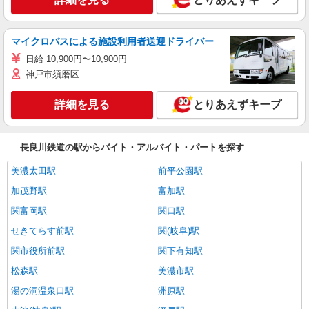
マイクロバスによる施設利用者送迎ドライバー
日給 10,900円〜10,900円
神戸市須磨区
詳細を見る
とりあえずキープ
長良川鉄道の駅からバイト・アルバイト・パートを探す
美濃太田駅
前平公園駅
加茂野駅
富加駅
関富岡駅
関口駅
せきてらす前駅
関(岐阜)駅
関市役所前駅
関下有知駅
松森駅
美濃市駅
湯の洞温泉口駅
洲原駅