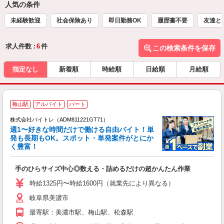
人気の条件
未経験歓迎
社会保険あり
即日勤務OK
履歴書不要
友達と
求人件数 :
6
件
この検索条件を保存
指定なし
新着順
時給順
日給順
月給順
梅山駅
アルバイト
パート
株式会社バイトレ（ADM811221GT71）
週1〜好きな時間だけで働ける自由バイト！単
発も長期もOK。スポット・単発案件がとにか
も
く豊富！
気
手のひらサイズ中心◎数える・詰めるだけの超かんたん作業
即
活
時給1325円〜時給1600円（就業先により異なる）
（
岐阜県美濃市
短
K
最寄駅：美濃市駅、梅山駅、松森駅
日