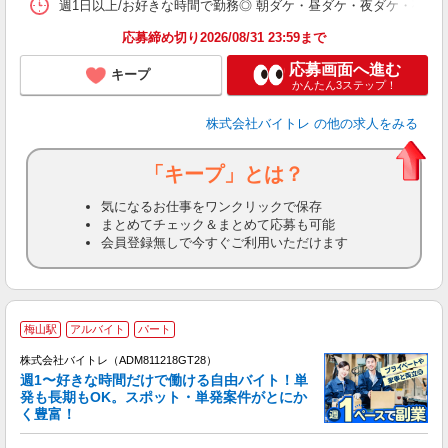
髪
週1日以上/お好きな時間で勤務◎ 朝ダケ・昼ダケ・夜ダケ・夜勤など、 ご自
応募締め切り2026/08/31 23:59まで
応募画面へ進む
キープ
かんたん3ステップ！
株式会社バイトレ
の他の求人をみる
「キープ」とは？
気になるお仕事をワンクリックで保存
まとめてチェック＆まとめて応募も可能
会員登録無しで今すぐご利用いただけます
梅山駅
アルバイト
パート
株式会社バイトレ（ADM811218GT28）
週1〜好きな時間だけで働ける自由バイト！単
発も長期もOK。スポット・単発案件がとにか
も
く豊富！
気