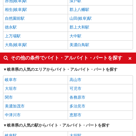
赤池(岐阜)駅
深戸駅
相生(岐阜)駅
郡上八幡駅
自然園前駅
山田(岐阜)駅
徳永駅
郡上大和駅
上万場駅
大中駅
大島(岐阜)駅
美濃白鳥駅
その他の条件でバイト・アルバイト・パートを探す
岐阜県の人気のエリアからバイト・アルバイト・パートを探す
岐阜市
高山市
大垣市
可児市
関市
各務原市
美濃加茂市
多治見市
中津川市
恵那市
岐阜県の人気の駅からバイト・アルバイト・パートを探す
岐阜駅
大垣駅