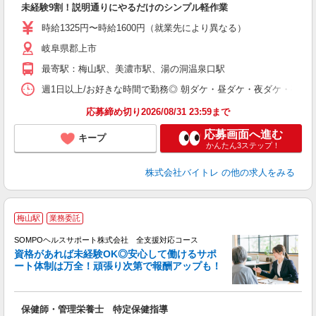
未経験9割！説明通りにやるだけのシンプル軽作業
即
活
時給1325円〜時給1600円（就業先により異なる）
（
岐阜県郡上市
短
K
最寄駅：梅山駅、美濃市駅、湯の洞温泉口駅
日
髪
週1日以上/お好きな時間で勤務◎ 朝ダケ・昼ダケ・夜ダケ・夜勤など、 ご自
応募締め切り2026/08/31 23:59まで
応募画面へ進む
キープ
かんたん3ステップ！
株式会社バイトレ
の他の求人をみる
梅山駅
業務委託
SOMPOヘルスサポート株式会社 全支援対応コース
資格があれば未経験OK◎安心して働けるサポ
ート体制は万全！頑張り次第で報酬アップも！
支
保健師・管理栄養士 特定保健指導