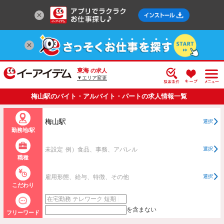
東海
の求人
▼エリア変更
梅山駅のバイト・アルバイト・パートの求人情報一覧
梅山駅
選択
勤務地/駅
未設定
例）食品、事務、アパレル
選択
職種
雇用形態、給与、特徴、その他
選択
こだわり
を含まない
フリーワード