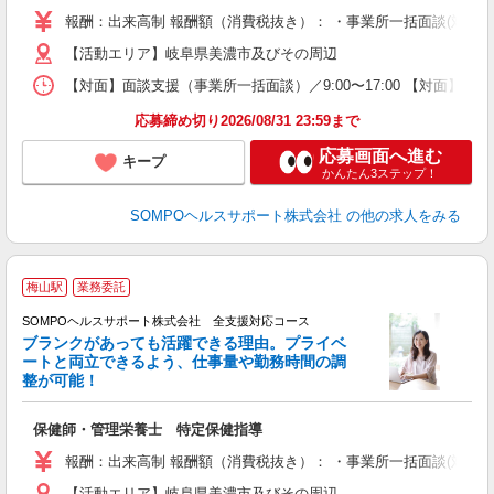
報酬：出来高制 報酬額（消費税抜き）： ・事業所一括面談(対面) 1日：
【活動エリア】岐阜県美濃市及びその周辺
【対面】面談支援（事業所一括面談）／9:00〜17:00 【対面】面
応募締め切り2026/08/31 23:59まで
応募画面へ進む
キープ
かんたん3ステップ！
SOMPOヘルスサポート株式会社
の他の求人をみる
梅山駅
業務委託
SOMPOヘルスサポート株式会社 全支援対応コース
ブランクがあっても活躍できる理由。プライベ
ートと両立できるよう、仕事量や勤務時間の調
整が可能！
支
保健師・管理栄養士 特定保健指導
報酬：出来高制 報酬額（消費税抜き）： ・事業所一括面談(対面) 1日：
【活動エリア】岐阜県美濃市及びその周辺