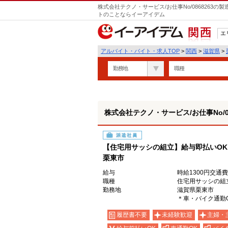
株式会社テクノ・サービス/お仕事No/0868263
トのことならイーアイデム
エ
関西
アルバイト・バイト・求人TOP
>
関西
>
滋賀県
>
勤務地
職種
株式会社テクノ・サービス/お仕事No/08
派遣社員
【住宅用サッシの組立】給与即払いO
栗東市
給与
時給1300円交通
職種
住宅用サッシの組
勤務地
滋賀県栗東市
＊車・バイク通勤
履歴書不要
未経験歓迎
主婦・