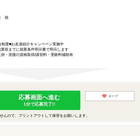
 金 祝
金制度■お友達紹介キャンペーン実施中
就業前までに就業条件明示書で明示します
玉掛・溶接の資格取得/講習料・受験料補助有
応募画面へ進む
キープ
1分で応募完了!!
せんので、プリントアウトして保管をお願いします。