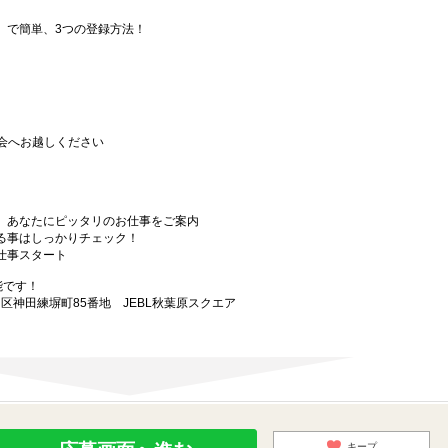
要」で簡単、3つの登録方法！
会へお越しください
から、あなたにピッタリのお仕事をご案内
なる事はしっかりチェック！
お仕事スタート
能です！
田区神田練塀町85番地 JEBL秋葉原スクエア
キープ