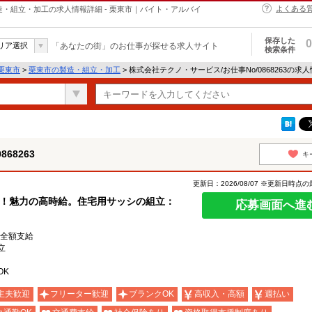
よくある
の製造・組立・加工の求人情報詳細 - 栗東市｜バイト・アルバイ
保存した
0
リア選択
「あなたの街」のお仕事が探せる求人サイト
検索条件
栗東市
>
栗東市の製造・組立・加工
> 株式会社テクノ・サービス/お仕事No/0868263の求
68263
キ
更新日：2026/08/07 ※更新日時点
K！魅力の高時給。住宅用サッシの組立：
応募画面へ進
費全額支給
立
OK
主夫歓迎
フリーター歓迎
ブランクOK
高収入・高額
週払い