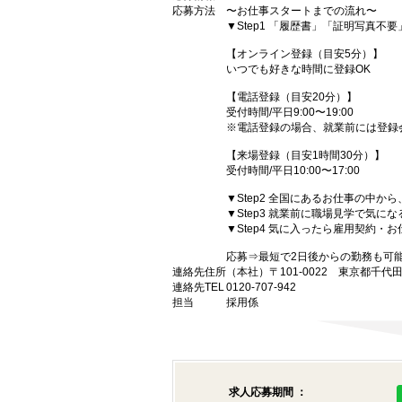
応募方法
〜お仕事スタートまでの流れ〜
▼Step1 「履歴書」「証明写真不
【オンライン登録（目安5分）】
いつでも好きな時間に登録OK
【電話登録（目安20分）】
受付時間/平日9:00〜19:00
※電話登録の場合、就業前には登録
【来場登録（目安1時間30分）】
受付時間/平日10:00〜17:00
▼Step2 全国にあるお仕事の中
▼Step3 就業前に職場見学で気に
▼Step4 気に入ったら雇用契約・
応募⇒最短で2日後からの勤務も可
連絡先住所
（本社）〒101-0022 東京都千代
連絡先TEL
0120-707-942
担当
採用係
求人応募期間 ：