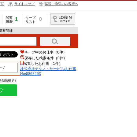
質問
サイトマップ
掲載ご希望のお客様へ
閲覧
キープ
1
0
履歴
リスト
ログイン
人情報詳細
キープ中のお仕事（0件）
保存した検索条件（
0
件）
閲覧したお仕事（1件）
ープ
株式会社テクノ・サービス/お仕事
No/0868263
の最新情報です
む