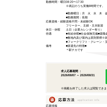
勤務時間・曜日
08:20〜17:30
※表記のうち実働8時間です。
■勤務曜日：月 火 水 木
■勤務期間：長期
応募資格・経験
資格不問・未経験OK
フリーター、主婦・主夫歓迎
休日・休暇
土日（企業カレンダー有り）
待遇
■有給休暇■社会保険完備■退職
■敷地内及び屋内は原則禁煙※
■フォークリフト・クレーン・
備考
■派遣先の特徴■
＊駅チカです
求人応募期間 ：
2026/08/07 ～ 2026/08/31
※掲載を終了した求人は閲覧できま
応募情報