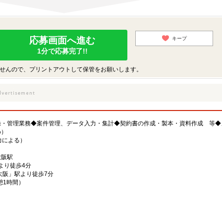
応募画面へ進む
キープ
1分で応募完了!!
せんので、プリントアウトして保管をお願いします。
録・管理業務◆案件管理、データ入力・集計◆契約書の作成・製本・資料作成 等◆
め）
能力による）
大阪駅
駅より徒歩4分
大阪」駅より徒歩7分
休憩1時間）