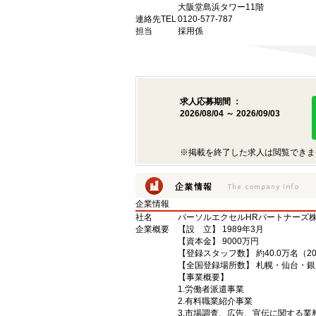
大阪堂島浜タワー11階
連絡先TEL
0120-577-787
担当
採用係
求人応募期間 ：
2026/08/04 ～ 2026/09/03
※掲載を終了した求人は閲覧できま
企業情報
社名
パーソルエクセルHRパートナーズ
企業概要
【設 立】 1989年3月
【資本金】 9000万円
【登録スタッフ数】 約40.0万名（2
【全国登録場所数】 札幌・仙台・
【事業概要】
1.労働者派遣事業
2.有料職業紹介事業
3.市場調査、広告、宣伝に関する