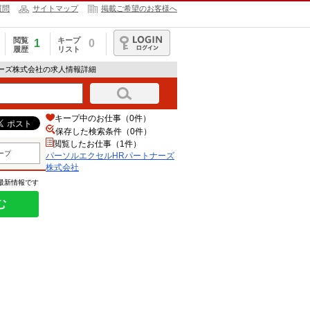
質問
サイトマップ
掲載ご希望のお客様へ
閲覧
キープ
1
0
履歴
リスト
ログイン
ナーズ株式会社の求人情報詳細
キープ中のお仕事（0件）
保存した検索条件（
0
件）
閲覧したお仕事（1件）
ープ
パーソルエクセルHRパートナーズ
株式会社
の最新情報です
む