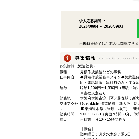
求人応募期間 ：
2026/08/04 ～ 2026/09/03
※掲載を終了した求人は閲覧できま
募集情報（派遣社員）
職種
見積作成業務などの事務
仕事内容
◆見積作成業務※メイン◆契約登
応・電話対応（出社時のみ・少な
給与
時給1,500円〜1,550円（経験・
※当社規定あり
勤務地
大阪府大阪市淀川区／最寄駅：新
交通アクセ
OsakaMetro御堂筋線「新大阪」
ス
JR東海道本線（米原－神戸）「新
勤務時間・
9:00〜17:30（実働7時間30分、
曜日
※残業：月10〜15時間程度
【勤務】
勤務曜日：月火水木金／週5日