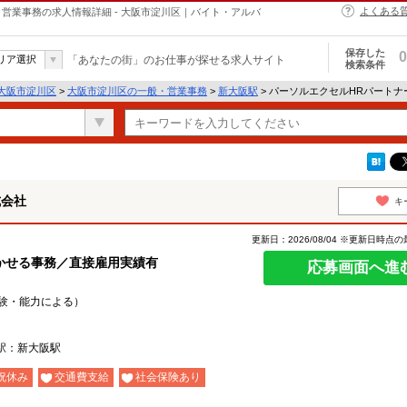
よくある
営業事務の求人情報詳細 - 大阪市淀川区｜バイト・アルバ
保存した
0
リア選択
「あなたの街」のお仕事が探せる求人サイト
検索条件
大阪市淀川区
>
大阪市淀川区の一般・営業事務
>
新大阪駅
> パーソルエクセルHRパート
式会社
キ
更新日：2026/08/04 ※更新日時点
かせる事務／直接雇用実績有
応募画面へ進
（経験・能力による）
駅：新大阪駅
祝休み
交通費支給
社会保険あり