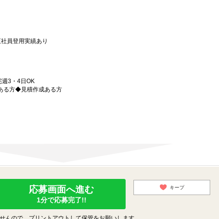
正社員登用実績あり
週3・4日OK
ある方◆見積作成ある方
応募画面へ進む
キープ
1分で応募完了!!
せんので、プリントアウトして保管をお願いします。