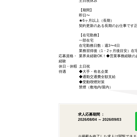
土日祝休み
【期間】
即日〜
★6ヶ月以上（長期）
契約更新のある長期のお仕事です
【在宅勤務】
一部在宅
在宅勤務日数：週3〜4日
業務習得後（1・2ヶ月後目安）在宅
応募資格・
業界未経験OK！◆営業事務経験の
経験
休日・休暇
土日祝
待遇
◆大手・有名企業
◆通勤交通費全額支給
◆受動喫煙対策
禁煙（敷地内/屋内）
求人応募期間 ：
2026/08/04 ～ 2026/09/03
※掲載を終了した求人は閲覧できま