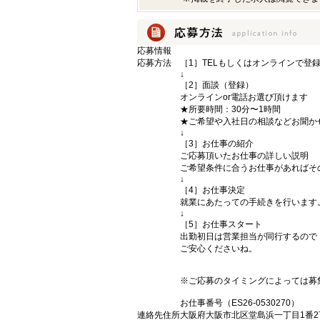
応募情報
応募方法
［1］TELもしくはオンラインで登
↓
［2］面談（登録）
オンラインor電話お選び頂けます
★所要時間：30分〜1時間
★ご希望や入社日の相談などお聞か
↓
［3］お仕事の紹介
ご応募頂いたお仕事の詳しい説明
ご希望条件に合うお仕事があればそ
↓
［4］お仕事決定
就業にあたっての手続きを行います
↓
［5］お仕事スタート
出勤初日は営業担当が同行するので
ご安心くださいね。
※ご応募のタイミングによっては募
お仕事番号（ES26-0530270）
連絡先住所
大阪府大阪市北区堂島浜一丁目1番2