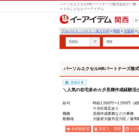
パーソルエクセルHRパートナーズ株式会社の一般・
イトのことならイーアイデム
エ
関西
アルバイト・バイト・求人TOP
>
関西
>
大阪府
>
勤務地
職種
パーソルエクセルHRパートナーズ株
派遣社員
＼人気の在宅多め☆彡見積作成経験活
給与
時給1,500円〜1,550円
※当社規定あり
職種
見積作成業務などの事務
勤務地
大阪府大阪市淀川区／最寄
未経験歓迎
高収入・高額
土日