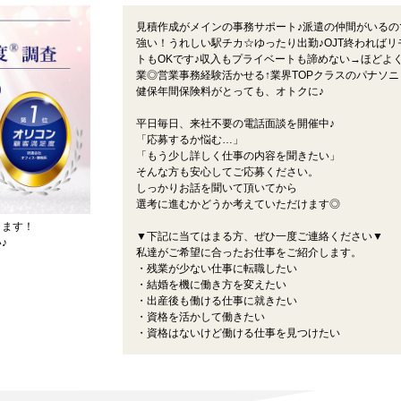
見積作成がメインの事務サポート♪派遣の仲間がいるの
強い！うれしい駅チカ☆ゆったり出勤♪OJT終わればリ
トもOKです♪収入もプライベートも諦めない→ほどよ
業◎営業事務経験活かせる↑業界TOPクラスのパナソニ
健保年間保険料がとっても、オトクに♪
平日毎日、来社不要の電話面談を開催中♪
「応募するか悩む…」
「もう少し詳しく仕事の内容を聞きたい」
そんな方も安心してご応募ください。
しっかりお話を聞いて頂いてから
選考に進むかどうか考えていただけます◎
ります！
▼下記に当てはまる方、ぜひ一度ご連絡ください▼
♪
私達がご希望に合ったお仕事をご紹介します。
・残業が少ない仕事に転職したい
・結婚を機に働き方を変えたい
・出産後も働ける仕事に就きたい
・資格を活かして働きたい
・資格はないけど働ける仕事を見つけたい