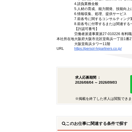
4.請負業務全般
5.人材の育成、能力開発、技能向
6.情報収集、処理、提供サービス
7.前各号に関するコンサルティン
8.前各号に付帯するまたは関連する
【許認可番号】
労働者派遣事業派27-010226 有料職
本社所在地
大阪府大阪市北区堂島浜一丁目1番2
大阪堂島浜タワー11階
URL
https://persol-hrpartners.co.jp/
求人応募期間 ：
2026/08/04 ～ 2026/09/03
※掲載を終了した求人は閲覧できま
このお仕事に関連する条件で探す