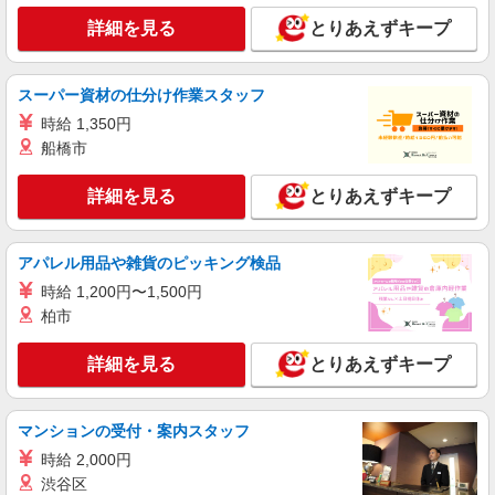
株式会社スタッフサービス・メディカル 北摂医療オフィス（お仕事
No.I10429490）
詳細を見る
とりあえずキープ
医療事務
時給1350円
スーパー資材の仕分け作業スタッフ
大阪府高槻市内の病院
時給 1,350円
船橋市
詳細を見る
キープ
詳細を見る
とりあえずキープ
派遣社員
株式会社スタッフサービス・メディカル 北摂医療オフィス（お仕事
No.I10370952）
アパレル用品や雑貨のピッキング検品
医療事務
時給 1,200円〜1,500円
時給1405円
柏市
大阪府高槻市内の病院
詳細を見る
とりあえずキープ
詳細を見る
キープ
マンションの受付・案内スタッフ
派遣社員
株式会社スタッフサービス・メディカル 北摂医療オフィス（お仕事
時給 2,000円
No.I10413204）
渋谷区