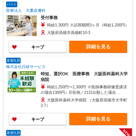
パート
医療法人 大桑皮膚科
受付事務
時給1,300円 ※試用期間3ヶ月（時給1,200円）
大阪府高槻市高槻町10-3
詳細を見る
キープ
派遣社員
株式会社日経サービス
時短、選択OK 医療事務 大阪医科薬科大学
病院
時給1,250円〜1,300円 ※医師事務研修受講済
の場合1300円♪ 月収例／21日出勤した場合
①164,063円/月（時給1,250円×実働6.25H×21日）
大阪医科薬科大学病院 （大阪府高槻市大学町
②185,850円/月（時給1,250円×実働7.08H×21日）
2-7）
詳細を見る
キープ
NEW
派遣社員