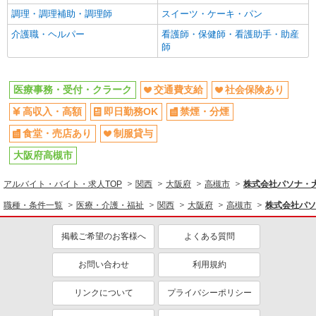
調理・調理補助・調理師
スイーツ・ケーキ・パン
介護職・ヘルパー
看護師・保健師・看護助手・助産
師
医療事務・受付・クラーク
交通費支給
社会保険あり
高収入・高額
即日勤務OK
禁煙・分煙
食堂・売店あり
制服貸与
大阪府高槻市
アルバイト・バイト・求人TOP
関西
大阪府
高槻市
株式会社パソナ・大阪
職種・条件一覧
医療・介護・福祉
関西
大阪府
高槻市
株式会社パソナ
掲載ご希望のお客様へ
よくある質問
お問い合わせ
利用規約
リンクについて
プライバシーポリシー