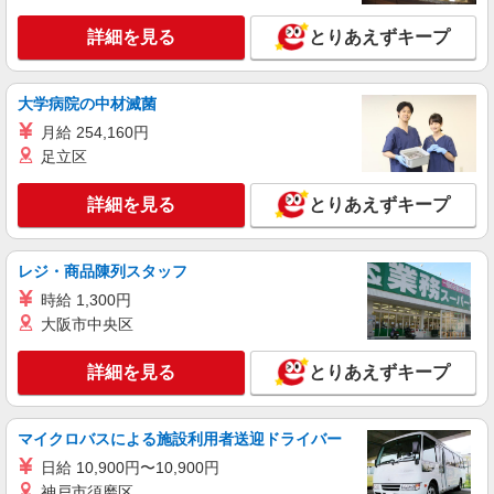
医療事務
時給1400円
詳細を見る
とりあえずキープ
大阪府高槻市内の病院
大学病院の中材滅菌
詳細を見る
キープ
月給 254,160円
足立区
派遣社員
株式会社kotrio /●KT-H-2091855
詳細を見る
とりあえずキープ
摂津富田駅｜人気のデスクワーク◆医療事務
◆20〜40代女性活躍中
時給1300円〜≪交通費全額支給(ガソリン代含
レジ・商品陳列スタッフ
む)/日払い有/経験者優遇≫
時給 1,300円
最寄り駅：摂津富田
大阪市中央区
詳細を見る
キープ
詳細を見る
とりあえずキープ
派遣社員
株式会社スタッフサービス・メディカル 北摂医療オフィス（お仕事
マイクロバスによる施設利用者送迎ドライバー
No.I10429491）
日給 10,900円〜10,900円
医療事務
神戸市須磨区