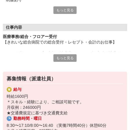
もっと見る
高時給の関西圏事務のお仕事多数！
魅力の大手企業から注目の人気企業まで、
あなたに合ったお仕事をご紹介。
高時給が魅力のパソナで、新しいスタート！
仕事内容
長く活躍できるお仕事探しをしませんか！
医療事務/総合・フロアー受付
【きれいな総合病院での総合受付・レセプト・会計のお仕事】
有給休暇（半休取得可）や交通費支給をはじめ、
各種社会保険（規定有）など充実の待遇でサポート！
＼★経験必須：レセプト点検・請求業務もしくは診療科会計業務★
「やりがいのある仕事にチャレンジしたい」
もっと見る
／
あなたのそんな思いを応援しています！
◆お仕事内容◆
募集情報（派遣社員）
・レセプト作成・点検・請求業務
・外来会計業務
給与
・診療会計業務
時給1600円
・総合受付案内
＊スキル・経験により、ご相談可能です。
・各科外来受付
月収例：246000円
・窓口受付・電話対応
★交通費規定に基づき交通費支給
勤務時間・曜日
勤務時間
8:30〜17:10（休憩60分）
8:30〜17:10/8:00〜16:40 （実働7時間40分）休憩60分