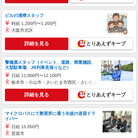
派遣社員
株式会社スタッフサービス・メディカル 北摂医療オフィス（お仕事
ビルの清掃スタッフ
No.I10390340）
時給 1,200円〜1,200円
医療事務
大阪市北区
時給1550円
大阪府高槻市内のクリニック
詳細を見る
とりあえずキープ
詳細を見る
キープ
警備員スタッフ（イベント、道路、商業施設、
大型駐車場、JR列車見張りなど）
派遣社員
日給 11,000円〜12,100円
株式会社スタッフサービス・メディカル 北摂医療オフィス（お仕事
No.I10459601）
栃木市・小山市・さいたま市西区・さいたま市岩槻区・久喜市・
医療事務
詳細を見る
とりあえずキープ
時給1400円
大阪府高槻市内の病院
マイクロバスにて教習所に通う生徒の送迎ドラ
イバー
詳細を見る
キープ
日給 15,850円
派遣社員
箕面市