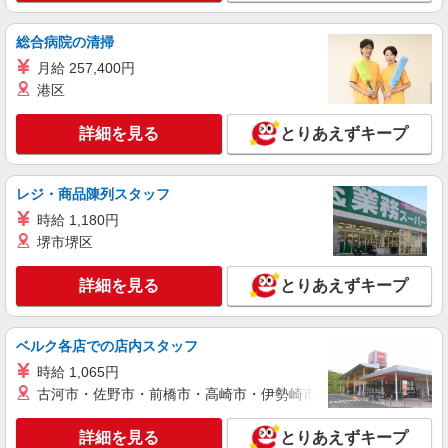
詳細を見る
キープ
総合病院の清掃
NEW
派遣社員
月給 257,400円
株式会社パソナ・大阪(NO.6001171994)
港区
メディカルセクレタリー（医師事務作業補助
者）/医療事務/一般事務
詳細を見る
とりあえずキープ
時給1500円 月収例：230000円 ★交通費規定に
基づき交通費支給
大阪府高槻市（阪急京都本線総持寺駅）
レジ・商品陳列スタッフ
時給 1,180円
詳細を見る
キープ
堺市堺区
NEW
派遣社員
詳細を見る
とりあえずキープ
株式会社パソナ・大阪(NO.6001141557)
医療事務/総合・フロアー受付
月給196000円 ★交通費規定に基づき交通費支
ベルク各店での店内スタッフ
給
時給 1,065円
大阪府高槻市（JR東海道本線高槻駅）
古河市・佐野市・前橋市・高崎市・伊勢崎市・太田市・館林市・
詳細を見る
キープ
詳細を見る
とりあえずキープ