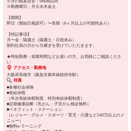
慣れてきたら8時〜16時40分（休憩60分）週1回か隔週に1回で可能
※月の残業目安：5時間以内
な方
※勤務曜日：月火水木金土
しっかりとした体制の優良病院様♪
お気軽にお問合せくださいませ♪
【期間】
※土曜日月1回からでも相談可♪
即日（開始日相談可）〜長期（6ヶ月以上の可能性あり）
（お仕事番号：6001172750）
【特記事項】
月〜金・隔週土（隔週土・日祝休み）
契約社員の方から引継ぎを受けていただきます。
★時短勤務・就業時間などお迷いの方、お気軽にご相談くださ
い
アクセス・勤務地
大阪府高槻市（阪急京都本線総持寺駅）
待遇
■各種社会保険
■有給休暇
（年次有給休暇制度、特別有給休暇制度）
■定期健康診断（乳がん・子宮がん検診無料）
■ベネフィット・ステーション
（レジャー・グルメ・スポーツ・育児・介護など140万以上のメ
ニュー）
■無料e-ラーニング