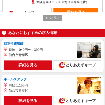
大阪府高槻市（JR東海道本線高槻駅）
詳細を見る
キープ
もっと見る
NEW
派遣社員
株式会社パソナ・大阪(NO.600114155701)
あなたにおすすめの求人情報
医療事務/総合・フロアー受付
月給196000円 ★交通費規定に基づき交通費支
給
個別指導講師
大阪府高槻市（JR東海道本線高槻駅）
時給 1,040円〜1,390円
仙台市青葉区
詳細を見る
キープ
詳細を見る
とりあえずキープ
NEW
派遣社員
株式会社パソナ・大阪(NO.600117275001)
ホールスタッフ
医療事務/総合・フロアー受付
時給 1,150円
時給1600円 ＊スキル・経験により、ご相談可
仙台市青葉区
能です。 月収例：246000円 ★交通費規定に基づ
き交通費支給
大阪府高槻市（阪急京都本線総持寺駅）
詳細を見る
とりあえずキープ