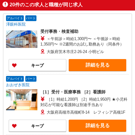
20
件のこの求人と職種が同じ求人
アルバイト
パート
澤眼科医院
受付事務・検査補助
＜午前診＞時給1,300円〜 ＜午後診＞時給
1,350円〜 ※2週間のお試し勤務あり（同条件）
大阪府茨木市庄2-26-24 小明ビル
詳細を見る
キープ
アルバイト
パート
おおぜき医院
［1］受付・医療事務 ［2］看護師
［1］時給1,200円 ［2］時給1,950円 ★小児科
対応が可能な看護師は別途手当あり
大阪府高槻市高槻町8-14 レフィシア高槻1F
詳細を見る
キープ