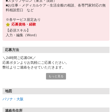
■スタッフサロン（東京・淡路）
■お仕事・メディカルケア・生活全般の相談、各専門家対応の無
料相談窓口 など
※各サービス規定あり
応募資格・経験
【必須スキル】
入力・編集（Word）
応募方法
＼24時間ご応募OK／
応募ボタンよりお気軽にご応募ください。
弊社よりご連絡をさせていただきます。
もっと見る
※「@pasona.co.jp」のドメイン解除をお願いいたします。
※メールが届かない場合、迷惑メールフォルダもご確認ください。
【お仕事開始までの流れ】
地図
▼イーアイデムから応募
パソナ・大阪
▼ご案内可能な方に弊社からマイページ作成（プロフィール入力）
のご連絡
▼面談 ※WEB、来社を選択可能です
連絡先住所