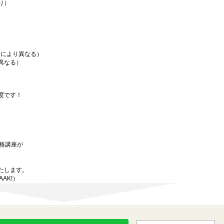
り）
場により異なる）
異なる）
度です！
資格講座が
たします。
AAK!）