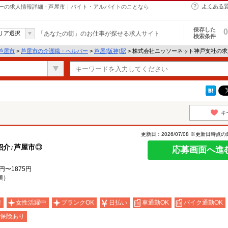
よくある
の求人情報詳細 - 芦屋市｜バイト・アルバイトのことなら
保存した
0
リア選択
「あなたの街」のお仕事が探せる求人サイト
検索条件
芦屋市
>
芦屋市の介護職・ヘルパー
>
芦屋(阪神)駅
> 株式会社ニッソーネット神戸支社の
キ
更新日：2026/07/08 ※更新日時点
紹介♪芦屋市◎
応募画面へ進
円〜1875円
須）
迎
女性活躍中
ブランクOK
日払い
車通勤OK
バイク通勤OK
保険あり