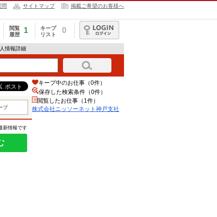
質問
サイトマップ
掲載ご希望のお客様へ
閲覧
キープ
1
0
履歴
リスト
ログイン
求人情報詳細
キープ中のお仕事（0件）
保存した検索条件（
0
件）
閲覧したお仕事（1件）
ープ
株式会社ニッソーネット神戸支社
の最新情報です
む