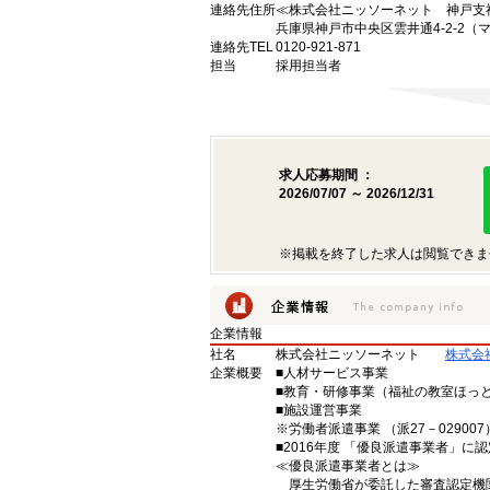
連絡先住所
≪株式会社ニッソーネット 神戸支
兵庫県神戸市中央区雲井通4-2-2（
連絡先TEL
0120-921-871
担当
採用担当者
求人応募期間 ：
2026/07/07 ～ 2026/12/31
※掲載を終了した求人は閲覧できま
企業情報
社名
株式会社ニッソーネット
株式会
企業概要
■人材サービス事業
■教育・研修事業（福祉の教室ほっ
■施設運営事業
※労働者派遣事業 （派27－029007）
■2016年度 「優良派遣事業者」に認
≪優良派遣事業者とは≫
厚生労働省が委託した審査認定機