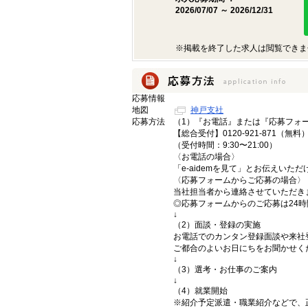
2026/07/07 ～ 2026/12/31
※掲載を終了した求人は閲覧できま
応募情報
地図
神戸支社
応募方法
（1）『お電話』または『応募フォ
【総合受付】0120-921-871（無料
（受付時間：9:30〜21:00）
〈お電話の場合〉
「e-aidemを見て」とお伝えいた
〈応募フォームからご応募の場合〉
当社担当者から連絡させていただき
◎応募フォームからのご応募は24
↓
（2）面談・登録の実施
お電話でのカンタン登録面談や来社
ご都合のよいお日にちをお聞かせく
↓
（3）選考・お仕事のご案内
↓
（4）就業開始
※紹介予定派遣・職業紹介などで、