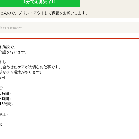
1分で応募完了!!
せんので、プリントアウトして保管をお願いします。
る施設で、
介護を行います。
トし、
に合わせたケアが大切なお仕事です。
活かせる環境があります♪
5円
分
働8時間）
働8時間）
働15時間）
以上）
K