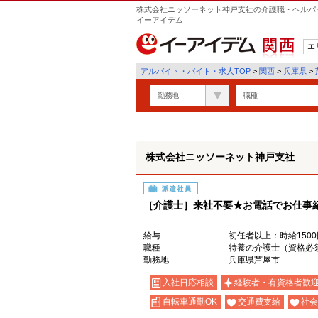
株式会社ニッソーネット神戸支社の介護職・ヘルパー
イーアイデム
エ
関西
アルバイト・バイト・求人TOP
>
関西
>
兵庫県
>
勤務地
職種
株式会社ニッソーネット神戸支社
派遣社員
［介護士］来社不要★お電話でお仕事
給与
初任者以上：時給1500
職種
特養の介護士（資格必
勤務地
兵庫県芦屋市
入社日応相談
経験者・有資格者歓
自転車通勤OK
交通費支給
社会