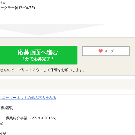
社≫
マークラー神戸ビル7F）
応募画面へ進む
キープ
1分で応募完了!!
せんので、プリントアウトして保管をお願いします。
社ニッソーネットの他の求人をみる
と倶楽部）
、職業紹介事業 （27-ユ-020166）
定
関が