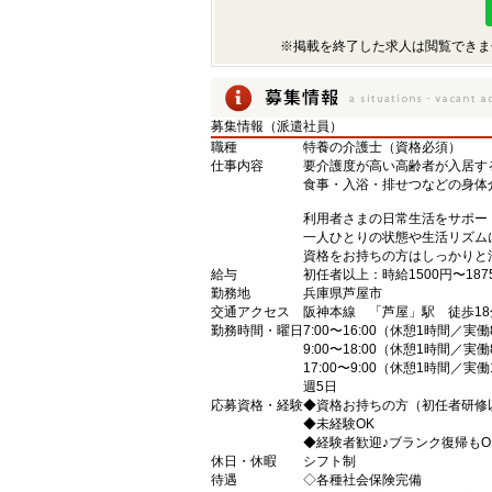
※掲載を終了した求人は閲覧できま
募集情報（派遣社員）
職種
特養の介護士（資格必須）
仕事内容
要介護度が高い高齢者が入居す
食事・入浴・排せつなどの身体
利用者さまの日常生活をサポー
一人ひとりの状態や生活リズム
資格をお持ちの方はしっかりと
給与
初任者以上：時給1500円〜187
勤務地
兵庫県芦屋市
交通アクセス
阪神本線 「芦屋」駅 徒歩18
勤務時間・曜日
7:00〜16:00（休憩1時間／実
9:00〜18:00（休憩1時間／実
17:00〜9:00（休憩1時間／実
週5日
応募資格・経験
◆資格お持ちの方（初任者研修
◆未経験OK
◆経験者歓迎♪ブランク復帰もO
休日・休暇
シフト制
待遇
◇各種社会保険完備