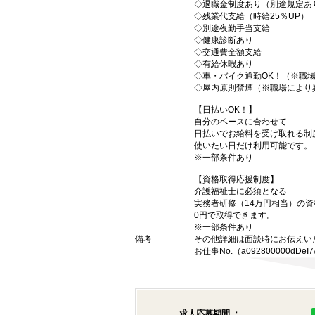
◇退職金制度あり（別途規定あ
◇残業代支給（時給25％UP）
◇別途夜勤手当支給
◇健康診断あり
◇交通費全額支給
◇有給休暇あり
◇車・バイク通勤OK！（※職
◇屋内原則禁煙（※職場により
【日払いOK！】
自分のペースに合わせて
日払いでお給料を受け取れる制
使いたい日だけ利用可能です。
※一部条件あり
【資格取得応援制度】
介護福祉士に必須となる
実務者研修（14万円相当）の
0円で取得できます。
※一部条件あり
備考
その他詳細は面談時にお伝えい
お仕事No.（a092800000dDeI7
求人応募期間 ：