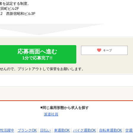
者を認定する制度。
芝田町ビル2F
-12 西新宿昭和ビル3F
応募画面へ進む
キープ
1分で応募完了!!
せんので、プリントアウトして保管をお願いします。
同じ雇用形態から求人を探す
派遣社員
性活躍中
ブランクOK
日払い
車通勤OK
バイク通勤OK
自転車通勤OK
交通