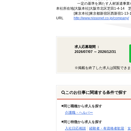
一定の基準を満たす人材派遣事業
本社所在地
[大阪本社]大阪市北区芝田1-4-14 
[東京本社]東京都新宿区西新宿1-13
URL
http://www.nissonet.co.jp/company/
求人応募期間 ：
2026/07/07 ～ 2026/12/31
※掲載を終了した求人は閲覧できま
このお仕事に関連する条件で探す
同じ職種から求人を探す
介護職・ヘルパー
同じ特徴から求人を探す
入社日応相談
経験者・有資格者歓迎
女