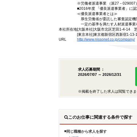
※労働者派遣事業 （派27－029007）
■2016年度 「優良派遣事業者」に認
≪優良派遣事業者とは≫
厚生労働省が委託した審査認定機
一定の基準を満たす人材派遣事業
本社所在地
[大阪本社]大阪市北区芝田1-4-14 
[東京本社]東京都新宿区西新宿1-13
URL
http://www.nissonet.co.jp/company/
求人応募期間 ：
2026/07/07 ～ 2026/12/31
※掲載を終了した求人は閲覧できま
このお仕事に関連する条件で探す
同じ職種から求人を探す