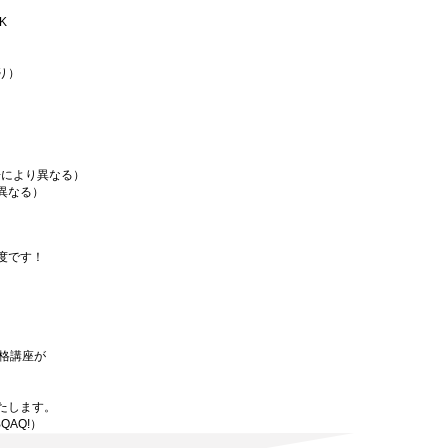
K
り）
場により異なる）
異なる）
度です！
資格講座が
たします。
BQAQ!）