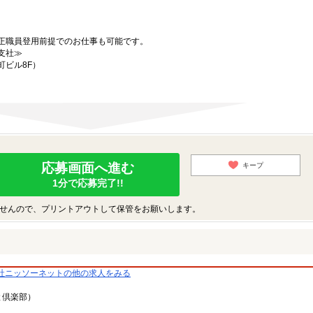
正職員登用前提でのお仕事も可能です。
支社≫
町ビル8F）
応募画面へ進む
キープ
1分で応募完了!!
せんので、プリントアウトして保管をお願いします。
社ニッソーネットの他の求人をみる
と倶楽部）