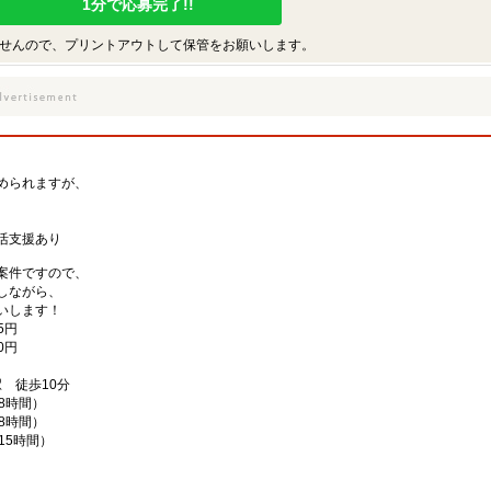
1分で応募完了!!
せんので、プリントアウトして保管をお願いします。
められますが、
、
活支援あり
案件ですので、
しながら、
いします！
5円
0円
 徒歩10分
働8時間）
働8時間）
働15時間）