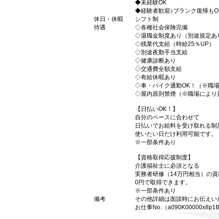
◆未経験OK
◆経験者歓迎♪ブランク復帰もO
休日・休暇
シフト制
待遇
◇各種社会保険完備
◇退職金制度あり（別途規定あ
◇残業代支給（時給25％UP）
◇別途夜勤手当支給
◇健康診断あり
◇交通費全額支給
◇有給休暇あり
◇車・バイク通勤OK！（※職
◇屋内原則禁煙（※職場により
【日払いOK！】
自分のペースに合わせて
日払いでお給料を受け取れる制
使いたい日だけ利用可能です。
※一部条件あり
【資格取得応援制度】
介護福祉士に必須となる
実務者研修（14万円相当）の
0円で取得できます。
※一部条件あり
備考
その他詳細は面談時にお伝えい
お仕事No.（a090K00000x8p1