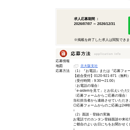
求人応募期間 ：
2026/07/07 ～ 2026/12/31
※掲載を終了した求人は閲覧できま
応募情報
地図
北大阪支社
応募方法
（1）『お電話』または『応募フォ
【総合受付】0120-921-871（無料
（受付時間：9:30〜21:00）
〈お電話の場合〉
「e-aidemを見て」とお伝えいた
〈応募フォームからご応募の場合〉
当社担当者から連絡させていただき
◎応募フォームからのご応募は24
↓
（2）面談・登録の実施
お電話でのカンタン登録面談や来社
ご都合のよいお日にちをお聞かせく
↓