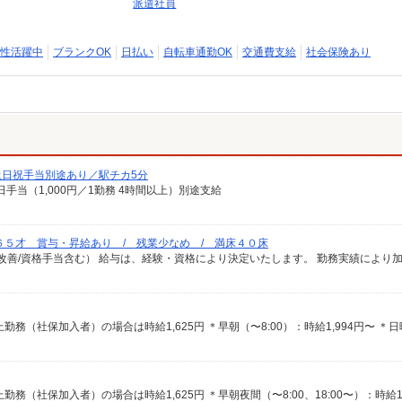
派遣社員
性活躍中
ブランクOK
日払い
自転車通勤OK
交通費支給
社会保険あり
日祝手当別途あり／駅チカ5分
日手当（1,000円／1勤務 4時間以上）別途支給
６５才 賞与・昇給あり / 残業少なめ / 満床４０床