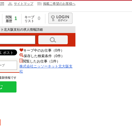
質問
サイトマップ
掲載ご希望のお客様へ
閲覧
キープ
1
0
履歴
リスト
ログイン
ット北大阪支社の求人情報詳細
キープ中のお仕事（0件）
保存した検索条件（
0
件）
閲覧したお仕事（1件）
ープ
株式会社ニッソーネット北大阪支
社
の最新情報です
む