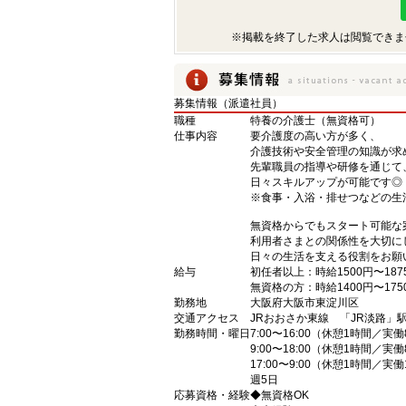
※掲載を終了した求人は閲覧できま
募集情報（派遣社員）
職種
特養の介護士（無資格可）
仕事内容
要介護度の高い方が多く、
介護技術や安全管理の知識が求
先輩職員の指導や研修を通じて
日々スキルアップが可能です◎
※食事・入浴・排せつなどの生
無資格からでもスタート可能な
利用者さまとの関係性を大切に
日々の生活を支える役割をお願
給与
初任者以上：時給1500円〜187
無資格の方：時給1400円〜175
勤務地
大阪府大阪市東淀川区
交通アクセス
JRおおさか東線 「JR淡路」駅
勤務時間・曜日
7:00〜16:00（休憩1時間／実
9:00〜18:00（休憩1時間／実
17:00〜9:00（休憩1時間／実
週5日
応募資格・経験
◆無資格OK