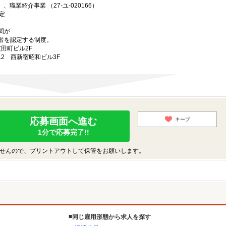
、職業紹介事業 （27-ユ-020166）
定
関が
者を認定する制度。
芝田町ビル2F
-12 西新宿昭和ビル3F
応募画面へ進む
キープ
1分で応募完了!!
せんので、プリントアウトして保管をお願いします。
同じ雇用形態から求人を探す