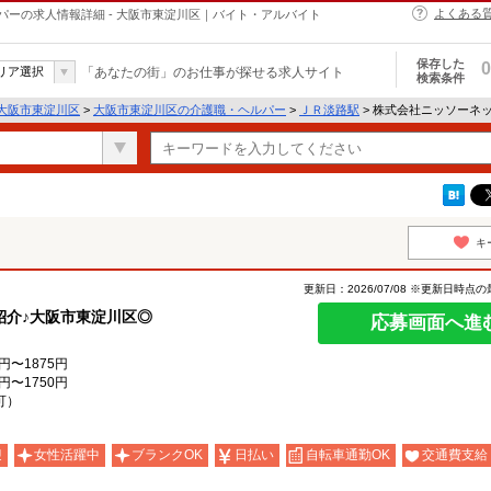
よくある
ーの求人情報詳細 - 大阪市東淀川区｜バイト・アルバイト
保存した
0
リア選択
「あなたの街」のお仕事が探せる求人サイト
検索条件
大阪市東淀川区
>
大阪市東淀川区の介護職・ヘルパー
>
ＪＲ淡路駅
> 株式会社ニッソーネ
キ
更新日：2026/07/08 ※更新日時点
紹介♪大阪市東淀川区◎
応募画面へ進
円〜1875円
円〜1750円
可）
迎
女性活躍中
ブランクOK
日払い
自転車通勤OK
交通費支給