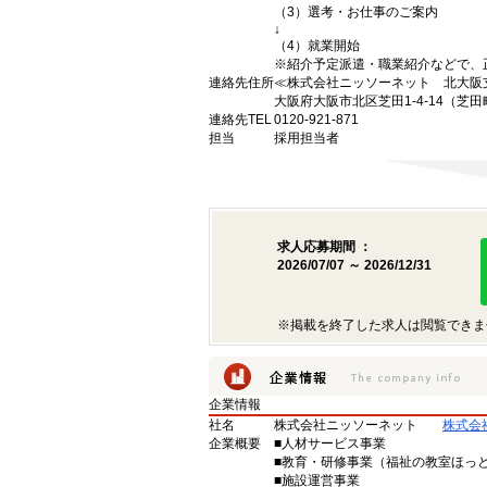
（3）選考・お仕事のご案内
↓
（4）就業開始
※紹介予定派遣・職業紹介などで、
連絡先住所
≪株式会社ニッソーネット 北大阪
大阪府大阪市北区芝田1-4-14（芝田
連絡先TEL
0120-921-871
担当
採用担当者
求人応募期間 ：
2026/07/07 ～ 2026/12/31
※掲載を終了した求人は閲覧できま
企業情報
社名
株式会社ニッソーネット
株式会
企業概要
■人材サービス事業
■教育・研修事業（福祉の教室ほっ
■施設運営事業