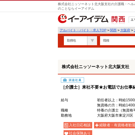
株式会社ニッソーネット北大阪支社の介護職・ヘルパ
のことならイーアイデム
エ
関西
アルバイト・バイト・求人TOP
>
関西
>
大阪府
>
勤務地
職種
株式会社ニッソーネット北大阪支社
派遣社員
［介護士］来社不要★お電話でお仕事
給与
初任者以上：時給1500
無資格の方：時給1400
職種
特養の介護士（無資格
勤務地
大阪府大阪市東淀川区
入社日応相談
経験者・有資格者歓
社会保険あり