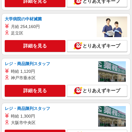
詳細を見る
とりあえずキープ
夜間（〜8:00、18:00〜）：時給1,994円〜 ＊日曜
大阪府吹田市千里山東4丁目6-19
祝日：時給1,895円〜 【実務者研修・初任者研修
（ヘルパー1級・2級）】 時給1,515円 ◎週20時間
詳細を見る
キープ
以上勤務（社保加入者）の場合は時給1,545円 ＊
大学病院の中材滅菌
早朝夜間（〜8:00、18:00〜）：時給1,894円〜 ＊
月給 254,160円
日曜祝日：時給1,815円〜 ◎身体介助、生活援助
アルバイト
パート
足立区
が同時給 ◎キャンセル手当：職務時給の60％支給
SOMPOケア 吹田 訪問介護/2196cc3
登録ヘルパー
詳細を見る
とりあえずキープ
時給：1,265円 ーーーーーーー 【資格取得
後】 時給1,515円〜 ＊早朝夜間：時給1,894円〜
＊日曜祝日：時給1,815円〜 ーーーーーーー
大阪府吹田市片山町1丁目3-1 メロード吹田二
レジ・商品陳列スタッフ
番館7階701号室
時給 1,120円
神戸市垂水区
詳細を見る
キープ
詳細を見る
とりあえずキープ
アルバイト
パート
SOMPOケア 吹田 訪問介護/2196cc2
登録ヘルパー
レジ・商品陳列スタッフ
【介護福祉士】 時給1,635円 ◎週20時間以上
時給 1,300円
勤務（社保加入者）の場合は時給1,665円 ＊早朝
大阪市中央区
夜間（〜8:00、18:00〜）：時給2,044円〜 ＊日曜
大阪府吹田市片山町1丁目3-1 メロード吹田二
祝日：時給1,935円〜 【実務者研修・初任者研修