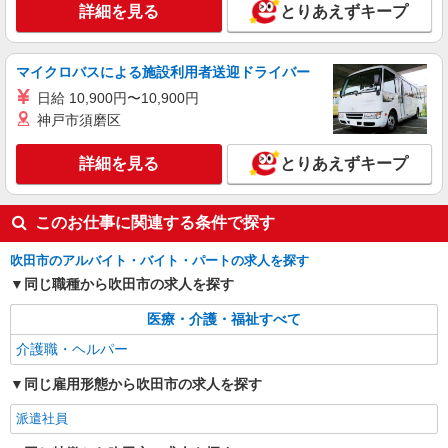
番館7階701号室
詳細を見る
とりあえずキープ
（ヘルパー1級・2級）】 時給1,555円 ◎週20時間
以上勤務（社保加入者）の場合は時給1,585円 ＊
詳細を見る
キープ
早朝夜間（〜8:00、18:00〜）：時給1,944円〜 ＊
日曜祝日：時給1,855円〜 ◎身体介助、生活援助
マイクロバスによる施設利用者送迎ドライバー
が同時給 ◎キャンセル手当：職務時給の60％支給
正社員
日給 10,900円〜10,900円
SOMPOケア 吹田 訪問介護/2196ca1
神戸市須磨区
介護スタッフ
【介護福祉士】 月給：242,300円 年収例：331
詳細を見る
とりあえずキープ
万円〜 ※職務手当、特別職務手当、働きがい向上
手当、日祝手当（月平均2回分）等、毎月平均的に
大阪府吹田市片山町1丁目3-1 メロード吹田二
支払われる手当を含みます。 ◎残業時は別途時間
番館7階701号室
このお仕事に関連する条件で探す
外手当支給（超過1分〜） ◎賞与 基本給2.08ヶ
月分/年支給
吹田市のアルバイト・バイト・パートの求人を探す
詳細を見る
キープ
同じ職種から吹田市の求人を探す
医療・介護・福祉すべて
介護職・ヘルパー
同じ雇用形態から吹田市の求人を探す
派遣社員