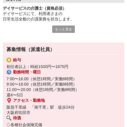
あなたの資格や現場経験は、
デイサービスの介護士（資格必須）
中心メンバーとしてしっかり評価します◎
デイサービスにて、利用者さまの
無理なく長く続けられる体制の中で、
日常生活全般の介護業務を担当します。
利用者さまとじっくり向き合い、
食事・入浴・排せつなどの生活支援あり
介護のやりがいと誇りを実感できる職場です。
もっと見る
看護師や機能訓練指導員と連携し、
安心して通える環境を整えていきます。
募集情報（派遣社員）
給与
初任者以上：時給1500円〜1875円
勤務時間・曜日
7:00〜16:00（休憩1時間／実働8時間）
9:00〜18:00（休憩1時間／実働8時間）
11:00〜20:00（休憩1時間／実働8時間）
週4〜5日
アクセス・勤務地
阪急千里線 「南千里」駅 徒歩24分
大阪府吹田市
待遇
◇各種社会保険完備