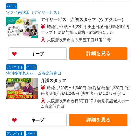
パート
ツクイ南吹田（デイサービス）
デイサービス 介護スタッフ（ケアクルー）
時給1,200円〜1,230円 ★土日祝日は時給100円
アップ！ ※給与幅は資格・経験等による
大阪府吹田市南吹田五丁目11番11号
詳細を見る
キープ
アルバイト
パート
特別養護老人ホーム寿楽荘春日
介護スタッフ
時給1,220円〜1,340円 (無資格)時給1,220円 (初
任者研修)時給1,245円 (実務者)時給1,275円 (介護
福祉士)時給1,340円
大阪府吹田市春日3丁目17-1 特別養護老人ホー
ム寿楽荘春日
詳細を見る
キープ
アルバイト
パート