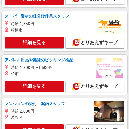
【介護福祉士】 時給1,595円 ◎週20時間以上
勤務（社保加入者）の場合は時給1,625円 ＊早朝
夜間（〜8:00、18:00〜）：時給1,994円〜 ＊日曜
スーパー資材の仕分け作業スタッフ
大阪府吹田市山田東3丁目28-10
祝日：時給1,895円〜 【実務者研修・初任者研修
時給 1,350円
（ヘルパー1級・2級）】 時給1,515円 ◎週20時間
詳細を見る
キープ
船橋市
以上勤務（社保加入者）の場合は時給1,545円 ＊
早朝夜間（〜8:00、18:00〜）：時給1,894円〜 ＊
日曜祝日：時給1,815円〜 ◎身体介助、生活援助
詳細を見る
とりあえずキープ
正社員
が同時給 ◎キャンセル手当：職務時給の60％支給
そんぽの家S 万博公園II/2094ba1
介護スタッフ
アパレル用品や雑貨のピッキング検品
【介護福祉士】 月給：267,300円 年収例：361
万円〜 【実務者研修】 月給：241,500円 年収例：
時給 1,200円〜1,500円
330万円〜 【初任者研修】 月給：235,700円 年収
柏市
大阪府吹田市山田東3丁目28-10
例：325万円〜 ※職務手当、働きがい向上手当、
日祝手当（月平均2回分）、夜勤手当（月平均5回
詳細を見る
とりあえずキープ
詳細を見る
キープ
分）等、毎月平均的に支払われる手当を含みま
す。 ※介護福祉士のみ、特別職務手当も含む ◎残
業時は別途時間外手当支給（超過1分〜） ◎賞
アルバイト
パート
与 基本給2.08ヶ月分/年支給
マンションの受付・案内スタッフ
そんぽの家S 千里山東/2095bc2
時給 2,000円
登録ヘルパー
渋谷区
【介護福祉士】 時給1,595円 ◎週20時間以上
勤務（社保加入者）の場合は時給1,625円 ＊早朝