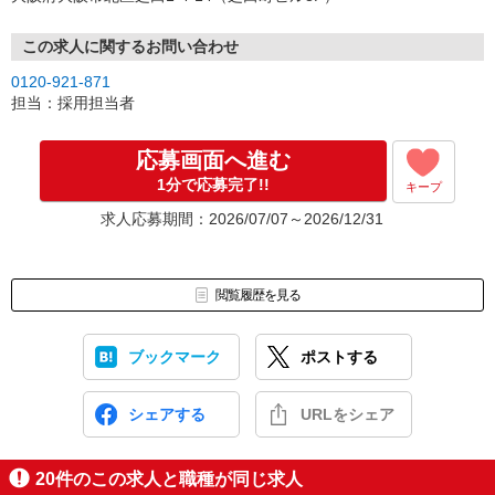
↓
（4）就業開始
※紹介予定派遣・職業紹介などで、正職員登用前提でのお仕事も可
この求人に関するお問い合わせ
能です。
0120-921-871
担当：採用担当者
応募画面へ進む
1分で応募完了!!
キープ
求人応募期間：2026/07/07～2026/12/31
閲覧履歴を見る
ブックマーク
ポストする
シェアする
URLをシェア
20
件のこの求人と職種が同じ求人