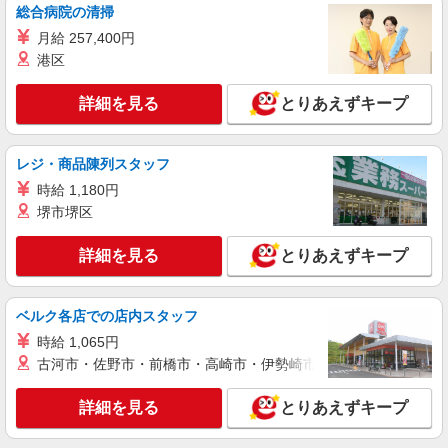
総合病院の清掃
アルバイト
パート
月給 257,400円
特別養護老人ホーム寿楽荘
港区
介護補助スタッフ｜資格・経験不問｜特養勤務
時給1,220円〜1,340円 (無資格)時給1,220円 (初
詳細を見る
とりあえずキープ
任者研修)時給1,245円 (実務者)時給1,275円 (介護
福祉士)時給1,340円
大阪府吹田市岸部北4-9-3 ★バイク・自転車通
勤OK（車応相談）
レジ・商品陳列スタッフ
時給 1,180円
詳細を見る
キープ
堺市堺区
パート
詳細を見る
とりあえずキープ
グッドタイム リビング 千里ひなたが丘
有料老人ホームの介護スタッフ
時給1,484円〜 ※介護職員等処遇改善加算（新
ベルク各店での店内スタッフ
加算）120円含む ※賃金改善実施期間：2025年7
時給 1,065円
月〜2026年8月 ※イブニング手当の適用は17:00〜
大阪府吹田市千里丘西15番20号
20:00のシフト限定で勤務いただく場合のみとなり
古河市・佐野市・前橋市・高崎市・伊勢崎市・太田市・館林市・
ます。 募集時間以外でのシフトインはいただけ
詳細を見る
キープ
ないためご注意ください。
詳細を見る
とりあえずキープ
正社員