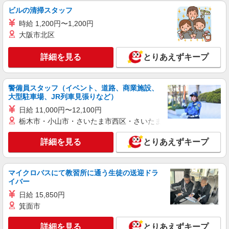
グッドタイム リビング 千里ひなたが丘
ビルの清掃スタッフ
有料老人ホームの介護スタッフ
時給 1,200円〜1,200円
月給223,000円〜281,200円 ＜内訳＞ ■基本
大阪市北区
給：月給171,800円〜230,000円 ■職種手当：5,000
円（処遇改善加算1,000円分含む） ■夜勤手当：
大阪府吹田市千里丘西15番20号
詳細を見る
とりあえずキープ
26,000円（5回分） ※1回5,000円 ※5回目以
降は6,000円 ■介護職員等処遇改善加算：20,200円
詳細を見る
キープ
／月 ※賃金改善実施期間：2025年7月〜2026年
8月 ＜別途支給＞ ■資格手当：10,000円（介護福
警備員スタッフ（イベント、道路、商業施設、
祉士のみ）
大型駐車場、JR列車見張りなど）
正社員
そんぽの家 万博公園/1107aa1
日給 11,000円〜12,100円
介護スタッフ
栃木市・小山市・さいたま市西区・さいたま市岩槻区・久喜市・
【介護福祉士】 月給：281,300円 年収例：378
詳細を見る
とりあえずキープ
万円〜 【実務者研修】 月給：255,500円 年収例：
345万円〜 【初任者研修・無資格】 月給：
大阪府吹田市山田東3丁目28-11
249,700円 年収例：338万円〜 ※職務手当、働き
がい向上手当、日祝手当（月平均2回分）、夜勤手
マイクロバスにて教習所に通う生徒の送迎ドラ
詳細を見る
キープ
当（月平均5回分）等、毎月平均的に支払われる手
イバー
当を含みます。 ※介護福祉士のみ、特別職務手当
日給 15,850円
も含む ◎残業時は別途時間外手当支給（超過1
アルバイト
パート
箕面市
分〜） ◎賞与 基本給2.08ヶ月分/年支給
そんぽの家S 万博公園II/2094bc2
登録ヘルパー
詳細を見る
とりあえずキープ