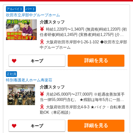
アルバイト
パート
吹田市立岸部中グループホーム
介護スタッフ
時給1,220円〜1,340円 (無資格)時給1,220円 (初
任者研修)時給1,245円 (実務者)時給1,275円 (介護
福祉士)時給1,340円
大阪府吹田市岸部中1-26-1-102 ◆吹田市立岸部
中グループホーム
詳細を見る
キープ
正社員
特別養護老人ホーム寿楽荘
介護スタッフ
月給245,000円〜277,000円 ※処遇改善加算手
当一律55,000円含む。 ★残額は毎年5月に一括支
給しています。 資格手当（介護福祉士）12,000
大阪府吹田市岸部北4-9-3 ★バイク・自転車通
円、 夜勤手当1回6,000円/5回含む。 ※経験・能力
勤OK（車応相談）
による
詳細を見る
キープ