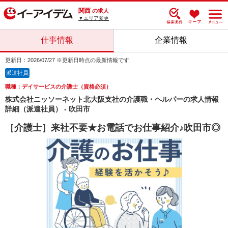
関西
の求人
▼エリア変更
仕事情報
企業情報
更新日：2026/07/27 ※更新日時点の最新情報です
派遣社員
職種：デイサービスの介護士（資格必須）
株式会社ニッソーネット北大阪支社の介護職・ヘルパーの求人情報
詳細（派遣社員） - 吹田市
［介護士］来社不要★お電話でお仕事紹介♪吹田市◎