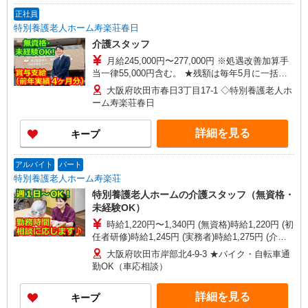
正社員
特別養護老人ホーム寿楽荘春日
介護スタッフ
月給245,000円〜277,000円 ※処遇改善加算手
当一律55,000円含む。 ★残額は毎年5月に一括支
給しています。 資格手当（介護福祉士）12,000
大阪府吹田市春日3丁目17-1 ◇特別養護老人ホ
円、 夜勤手当1回6,000円/5回含む。 ※経験・能力
ーム寿楽荘春日
による
詳細を見る
キープ
アルバイト
パート
特別養護老人ホーム寿楽荘
特別養護老人ホームの介護スタッフ（無資格・
未経験OK）
時給1,220円〜1,340円 (無資格)時給1,220円 (初
任者研修)時給1,245円 (実務者)時給1,275円 (介護
福祉士)時給1,340円
大阪府吹田市岸部北4-9-3 ★バイク・自転車通
勤OK（車応相談）
詳細を見る
キープ