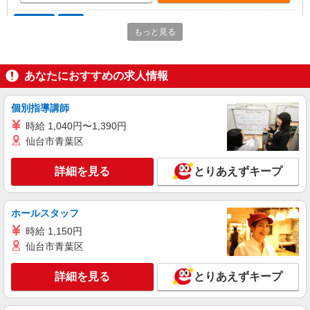
アルバイト
パート
もっと見る
寿楽荘竹谷生活リハビリハウス
土日休みの介護スタッフ
時給1,220円〜1,340円 (無資格)時給1,220円 (初
あなたにおすすめの求人情報
任者研修)時給1,245円 (実務者)時給1,275円 (介護
福祉士)時給1,340円
大阪府吹田市竹谷町22-33 ◇寿楽荘竹谷生活リ
個別指導講師
ハビリハウス
時給 1,040円〜1,390円
詳細を見る
仙台市青葉区
キープ
詳細を見る
とりあえずキープ
アルバイト
パート
特別養護老人ホーム寿楽荘
介護スタッフ
ホールスタッフ
時給1,220円〜1,340円 (無資格)時給1,220円 (初
時給 1,150円
任者研修)時給1,245円 (実務者)時給1,275円 (介護
福祉士)時給1,340円
仙台市青葉区
大阪府吹田市岸部北4-9-3 ★バイク・自転車通
勤OK（車応相談）
詳細を見る
とりあえずキープ
詳細を見る
キープ