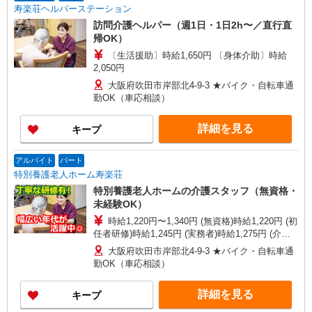
寿楽荘ヘルパーステーション
訪問介護ヘルパー（週1日・1日2h〜／直行直
帰OK）
〔生活援助〕時給1,650円 〔身体介助〕時給
2,050円
大阪府吹田市岸部北4-9-3 ★バイク・自転車通
勤OK（車応相談）
詳細を見る
キープ
アルバイト
パート
特別養護老人ホーム寿楽荘
特別養護老人ホームの介護スタッフ（無資格・
未経験OK）
時給1,220円〜1,340円 (無資格)時給1,220円 (初
任者研修)時給1,245円 (実務者)時給1,275円 (介護
福祉士)時給1,340円
大阪府吹田市岸部北4-9-3 ★バイク・自転車通
勤OK（車応相談）
詳細を見る
キープ