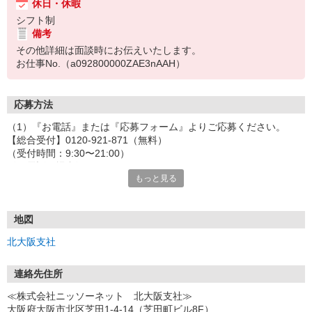
休日・休暇
シフト制
備考
その他詳細は面談時にお伝えいたします。
お仕事No.（a092800000ZAE3nAAH）
応募方法
（1）『お電話』または『応募フォーム』よりご応募ください。
【総合受付】0120-921-871（無料）
（受付時間：9:30〜21:00）
〈お電話の場合〉
もっと見る
「e-aidemを見て」とお伝えいただけるとスムーズです。
〈応募フォームからご応募の場合〉
当社担当者から連絡させていただきます。
◎応募フォームからのご応募は24時間受付中です！
地図
↓
北大阪支社
（2）面談・登録の実施
お電話でのカンタン登録面談や来社登録面談を実施しております。
ご都合のよいお日にちをお聞かせください。
連絡先住所
↓
≪株式会社ニッソーネット 北大阪支社≫
（3）選考・お仕事のご案内
大阪府大阪市北区芝田1-4-14（芝田町ビル8F）