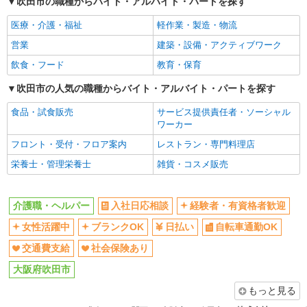
吹田市の職種からバイト・アルバイト・パートを探す
日払い
自転車通勤OK
医療・介護・福祉
軽作業・製造・物流
交通費支給
社会保険あり
営業
建築・設備・アクティブワーク
同じ職種から求人を探す
飲食・フード
教育・保育
医療・介護・福祉
吹田市の人気の職種からバイト・アルバイト・パートを探す
介護職・ヘルパー
食品・試食販売
サービス提供責任者・ソーシャル
同じ特徴から求人を探す
ワーカー
日払い
フロント・受付・フロア案内
交通費支給
レストラン・専門料理店
社会保険あり
栄養士・管理栄養士
雑貨・コスメ販売
介護職・ヘルパー
入社日応相談
経験者・有資格者歓迎
女性活躍中
ブランクOK
日払い
自転車通勤OK
交通費支給
社会保険あり
大阪府吹田市
もっと見る