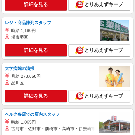
詳細を見る
とりあえずキープ
詳細を見る
キープ
派遣社員
レジ・商品陳列スタッフ
株式会社kotrio /●OS-H2-1980655
時給 1,180円
鳳駅＊看護助手＊日払いOK！推し活の軍資金
堺市堺区
も即ゲット◎
時給1550円〜2187円 ＜日払い有/週払い有/交
詳細を見る
とりあえずキープ
通費全支給(ガソリン代含む)＞
堺市西区
大学病院の清掃
詳細を見る
キープ
月給 273,650円
品川区
派遣社員
（株）ウィルオブ・ワークCW 天王寺支店/ms270401
詳細を見る
とりあえずキープ
病院内の補助staff
時給1400円 ◆前払い・日払い・週払いOK
ベルク各店での店内スタッフ
大阪府堺市西区
時給 1,065円
古河市・佐野市・前橋市・高崎市・伊勢崎市・太田市・館林市・
詳細を見る
キープ