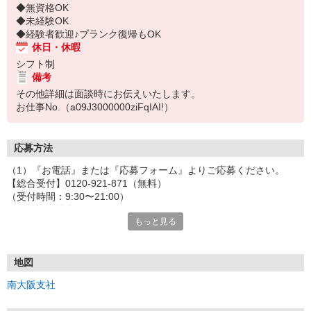
◆無資格OK
◆未経験OK
◆経験者歓迎♪ブランク復帰もOK
休日・休暇
シフト制
備考
その他詳細は面談時にお伝えいたします。
お仕事No.（a09J3000000ziFqIAI!）
応募方法
（1）『お電話』または『応募フォーム』よりご応募ください。
【総合受付】0120-921-871（無料）
（受付時間：9:30〜21:00）
〈お電話の場合〉
もっと見る
「e-aidemを見て」とお伝えいただけるとスムーズです。
〈応募フォームからご応募の場合〉
当社担当者から連絡させていただきます。
◎応募フォームからのご応募は24時間受付中です！
地図
↓
南大阪支社
（2）面談・登録の実施
お電話でのカンタン登録面談や来社登録面談を実施しております。