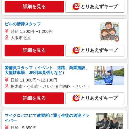
詳細を見る
とりあえずキープ
派遣社員
株式会社kotrio /●OS-H2-1978069
デイサービスの看護師＊日払いOK！推し活の
ビルの清掃スタッフ
軍資金も即ゲット◎
時給 1,200円〜1,200円
時給2350円〜2937円＜交通費全額支給(ガソリ
大阪市北区
ン代含む)/日払い可/週払い可＞
堺市西区
詳細を見る
とりあえずキープ
詳細を見る
キープ
警備員スタッフ（イベント、道路、商業施設、
派遣社員
大型駐車場、JR列車見張りなど）
株式会社kotrio /●OS-H2-2069432
日給 11,000円〜12,100円
看護助手／資格も経験も必要なし＊やさしい気
栃木市・小山市・さいたま市西区・さいたま市岩槻区・久喜市・
持ちがあれば十分◎
時給1550円〜2187円 ＜日払い有/週払い有/交
詳細を見る
とりあえずキープ
通費全支給(ガソリン代含む)＞
堺市西区
マイクロバスにて教習所に通う生徒の送迎ドラ
イバー
詳細を見る
キープ
日給 15,850円