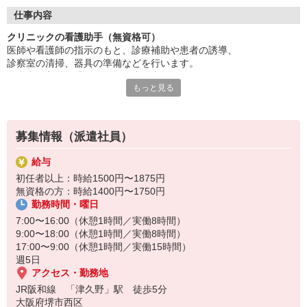
・備品管理や清掃などが中心
・専門知識は必要ありません
仕事内容
・日勤中心で生活リズムも安定
クリニックの看護助手（無資格可）
医師や看護師の指示のもと、診療補助や患者の誘導、
看護師のサポートはやりがい満点。
診察室の清掃、器具の準備などを行います。
チーム医療の一員として活躍できます。
※食事・入浴・排せつなどの生活支援あり
新しいキャリアをスタートしませんか？
もっと見る
まずは面接でお気軽にお話しましょう！
医療行為は行わず、資格がなくても就業可能です◎
ご応募をお待ちしております！
患者さん対応の丁寧さや衛生管理といった
医療現場での基本的なルールは
募集情報（派遣社員）
随時研修にて学んでいただけます！
給与
研修制度が整っているクリニックも多く、
初任者以上：時給1500円〜1875円
医療業界への第一歩として人気のある職種です♪
無資格の方：時給1400円〜1750円
勤務時間・曜日
7:00〜16:00（休憩1時間／実働8時間）
9:00〜18:00（休憩1時間／実働8時間）
17:00〜9:00（休憩1時間／実働15時間）
週5日
アクセス・勤務地
JR阪和線 「津久野」駅 徒歩5分
大阪府堺市西区