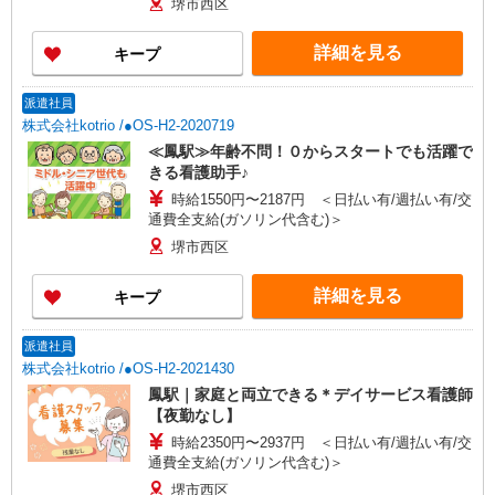
堺市西区
詳細を見る
キープ
派遣社員
株式会社kotrio /●OS-H2-2020719
≪鳳駅≫年齢不問！０からスタートでも活躍で
きる看護助手♪
時給1550円〜2187円 ＜日払い有/週払い有/交
通費全支給(ガソリン代含む)＞
堺市西区
詳細を見る
キープ
派遣社員
株式会社kotrio /●OS-H2-2021430
鳳駅｜家庭と両立できる＊デイサービス看護師
【夜勤なし】
時給2350円〜2937円 ＜日払い有/週払い有/交
通費全支給(ガソリン代含む)＞
堺市西区