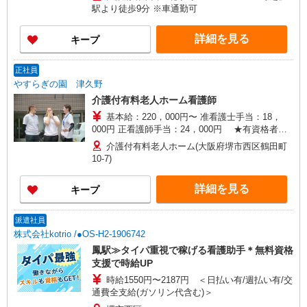
駅より徒歩9分 ※車通勤可
詳細を見る
キープ
正社員
やすらぎの園 津久野
介護付有料老人ホーム看護師
基本給：220，000円〜 准看護士手当：18，
000円 正看護師手当：24，000円 ★有資格者
（准看護士・正看護師） ★経験により査定額
介護付有料老人ホーム(大阪府堺市西区鶴田町
UP！ ★給与例（最低で試算しています） 基本
10-7)
給：230,000 資格手当：24,000（正看護師） 住宅
手当：15,000（賃貸） 処遇改善手当：14,000円 そ
詳細を見る
キープ
の他にも通勤手当・扶養手当あり 総支給額：
283,000 年間賞与：690,000（3か月分として） 年
収試算：4,086,000
派遣社員
株式会社kotrio /●OS-H2-1906742
鳳駅≫タイパ重視で稼げる看護助手＊無料資格
支援で時給UP
時給1550円〜2187円 ＜日払い有/週払い有/交
通費全支給(ガソリン代含む)＞