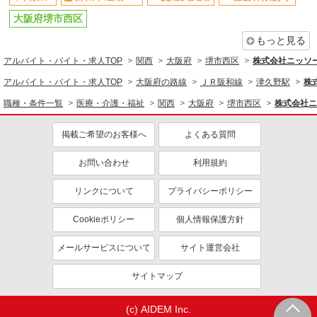
大阪府堺市西区
もっと見る
アルバイト・バイト・求人TOP
関西
大阪府
堺市西区
株式会社ニッソ
アルバイト・バイト・求人TOP
大阪府の路線
ＪＲ阪和線
津久野駅
株
職種・条件一覧
医療・介護・福祉
関西
大阪府
堺市西区
株式会社ニ
掲載ご希望のお客様へ
よくある質問
お問い合わせ
利用規約
リンクについて
プライバシーポリシー
Cookieポリシー
個人情報保護方針
メールサービスについて
サイト運営会社
サイトマップ
(c) AIDEM Inc.