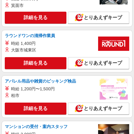
箕面市
派遣社員
株式会社kotrio /●OS-H2-2051404
詳細を見る
とりあえずキープ
≪鳳駅≫未経験・無資格から看護助手へ挑戦！
シフト相談OK♪
時給1550円〜2187円 ＜日払い有/週払い有/交
ラウンドワンの清掃作業員
通費全支給(ガソリン代含む)＞
時給 1,400円
堺市西区
大阪市城東区
詳細を見る
キープ
詳細を見る
とりあえずキープ
派遣社員
（株）ウィルオブ・ワークCW 天王寺支店/ms270401
アパレル用品や雑貨のピッキング検品
看護助手
時給 1,200円〜1,500円
時給1550円 ◆前払い・日払い・週払いOK
柏市
大阪府堺市西区
詳細を見る
とりあえずキープ
詳細を見る
キープ
マンションの受付・案内スタッフ
派遣社員
株式会社kotrio /●OS-H2-2099621