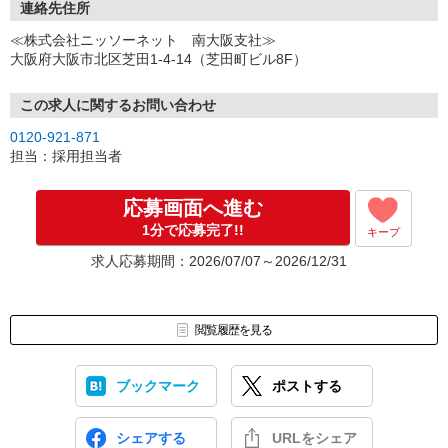
ご都合のよいお日にちをお聞かせください。
連絡先住所
↓
≪株式会社ニッソーネット 南大阪支社≫
（3）選考・お仕事のご案内
大阪府大阪市北区芝田1-4-14（芝田町ビル8F）
↓
（4）就業開始
※紹介予定派遣・職業紹介などで、正職員登用前提でのお仕事も可
この求人に関するお問い合わせ
能です。
0120-921-871
担当：採用担当者
応募画面へ進む
1分で応募完了!!
キープ
求人応募期間：2026/07/07～2026/12/31
閲覧履歴を見る
ブックマーク
ポストする
シェアする
URLをシェア