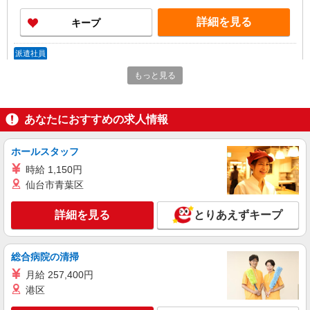
詳細を見る
キープ
派遣社員
株式会社kotrio /●OS-H2-2009699
もっと見る
＜鳳駅＞元気も、プライベートも諦めない＊週
3〜OK/看護助手
時給1550円〜2187円 ＜日払い有/週払い有/交
あなたにおすすめの求人情報
通費全支給(ガソリン代含む)＞
堺市西区
ホールスタッフ
時給 1,150円
詳細を見る
キープ
仙台市青葉区
派遣社員
詳細を見る
とりあえずキープ
株式会社kotrio /●OS-H2-1908946
鳳駅＊病院のサポート役♪高時給＆充実の研修
で安心スタート
総合病院の清掃
時給1550円〜2187円 ＜日払い有/週払い有/交
月給 257,400円
通費全支給(ガソリン代含む)＞
港区
堺市西区