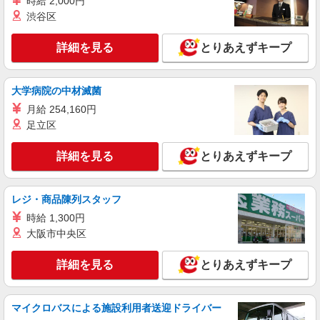
時給 2,000円
デイサービス看護STAFF｜面接なし！履歴書
渋谷区
不要！ブランクOK◎
時給2350円〜2937円＜交通費全額支給(ガソリ
詳細を見る
とりあえずキープ
ン代含む)/日払い可/週払い可＞
堺市西区
大学病院の中材滅菌
詳細を見る
キープ
月給 254,160円
足立区
派遣社員
（株）ウィルオブ・ワークCW 天王寺支店/ms270401
詳細を見る
とりあえずキープ
看護助手
時給1400円 ◆前払い・日払い・週払いOK
レジ・商品陳列スタッフ
大阪府堺市西区
時給 1,300円
大阪市中央区
詳細を見る
キープ
詳細を見る
とりあえずキープ
派遣社員
株式会社kotrio /●OS-H2-1959121
鳳駅｜看護師さんのサポートスタッフ募集♪医
マイクロバスによる施設利用者送迎ドライバー
療行為なし