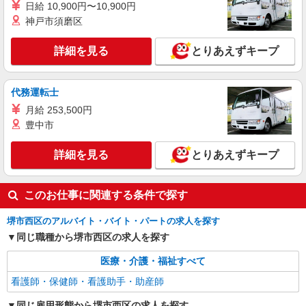
日給 10,900円〜10,900円
時給1550円〜2187円 ＜日払い有/週払い有/交
神戸市須磨区
通費全支給(ガソリン代含む)＞
堺市西区
詳細を見る
とりあえずキープ
詳細を見る
キープ
代務運転士
業務委託
月給 253,500円
SOMPOヘルスサポート株式会社 全支援対応コース
豊中市
保健師・管理栄養士 特定保健指導
報酬：出来高制 報酬額（消費税抜き）： ・事
詳細を見る
とりあえずキープ
業所一括面談(対面) 1日：10,000円〜14,716円 ・
個別訪問(対面) 1件：4,286円〜5,239円 ・遠隔面
【活動エリア】大阪府堺市西区及びその周辺
談 1件：1,500〜1,691円 ・電話支援 1件：
このお仕事に関連する条件で探す
1,000円〜1,429円 ・ICTメール支援 1件：500円
詳細を見る
キープ
※上記金額に消費税を加えた金額をお支払いいた
堺市西区のアルバイト・バイト・パートの求人を探す
します ※交通費・電話代は弊社負担。その他、支
同じ職種から堺市西区の求人を探す
援内容により細則あり。
医療・介護・福祉すべて
看護師・保健師・看護助手・助産師
同じ雇用形態から堺市西区の求人を探す