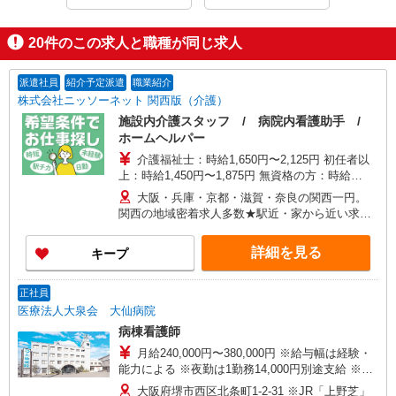
20
件のこの求人と職種が同じ求人
派遣社員
紹介予定派遣
職業紹介
株式会社ニッソーネット 関西版（介護）
施設内介護スタッフ / 病院内看護助手 /
ホームヘルパー
介護福祉士：時給1,650円〜2,125円 初任者以
上：時給1,450円〜1,875円 無資格の方：時給
1,350円〜1,750円 ※給与幅は勤務先による +交通
大阪・兵庫・京都・滋賀・奈良の関西一円。
費、諸手当（勤務先による） +0円で介護資格が取
関西の地域密着求人多数★駅近・家から近い求人
れる （別途規定） ★給与日払い制度あり！
をお探しできます！
詳細を見る
キープ
正社員
医療法人大泉会 大仙病院
病棟看護師
月給240,000円〜380,000円 ※給与幅は経験・
能力による ※夜勤は1勤務14,000円別途支給 ※日
祝出勤手当1日4,000円別途支給
大阪府堺市西区北条町1-2-31 ※JR「上野芝」