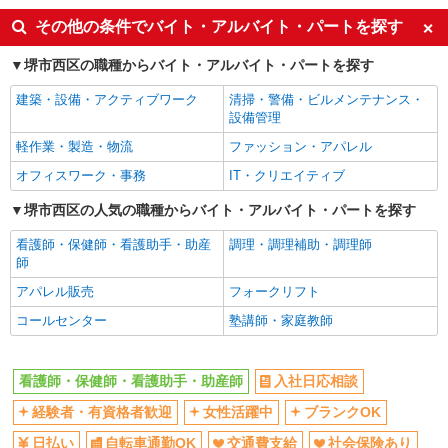
入社日応相談
経験者・有資格者歓迎
その他の条件でバイト・アルバイト・パートを探す
女性活躍中
ブランクOK
堺市西区の職種からバイト・アルバイト・パートを探す
日払い
自転車通勤OK
建築・設備・アクティブワーク
清掃・警備・ビルメンテナンス・
交通費支給
社会保険あり
設備管理
同じ職種から求人を探す
軽作業・製造・物流
ファッション・アパレル
医療・介護・福祉
オフィスワーク・事務
IT・クリエイティブ
看護師・保健師・看護助手・助産師
堺市西区の人気の職種からバイト・アルバイト・パートを探す
同じ特徴から求人を探す
看護師・保健師・看護助手・助産
調理・調理補助・調理師
師
日払い
交通費支給
アパレル販売
フォークリフト
社会保険あり
コールセンター
塾講師・家庭教師
看護師・保健師・看護助手・助産師
入社日応相談
経験者・有資格者歓迎
女性活躍中
ブランクOK
日払い
自転車通勤OK
交通費支給
社会保険あり