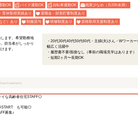
通勤OK
バイク通勤OK
自転車通勤OK
残業少なめ（月20h未満）
・育休取得実績あり
退職金・財形貯蓄制度あり
など）あり
制服貸与
研修制度あり
資格取得支援制度あり
内します。希望勤務地
・20代30代40代50代60代・主婦(夫)さん・Wワーカ
い。担当者がしっかり
幅広く活躍中
頂けます。
・履歴書不要/面接なし（事前の職場見学はあります）
・短期2ヶ月〜長期OK
イな高齢者住宅STAFF◎
＊
START も可能◎
FF募集♪