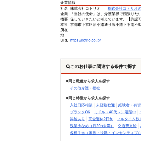
企業情報
社名
株式会社コトリオ
株式会社コトリオ
企業
「当社の使命」は、介護業界で頑張りた
概要
促していきたいと考えています。【許認可番号】
本社
京都市下京区油小路通り塩小路下る南不動
所在
地
URL
https://kotrio.co.jp/
このお仕事に関連する条件で探す
同じ職種から求人を探す
その他介護・福祉
同じ特徴から求人を探す
入社日応相談
未経験歓迎
経験者・有資
ブランクOK
ミドル（40代～）活躍中
昇給あり
完全週休2日制
フルタイム歓
残業少なめ（月20h未満）
交通費支給
各種手当（家族・役職・インセンティブ