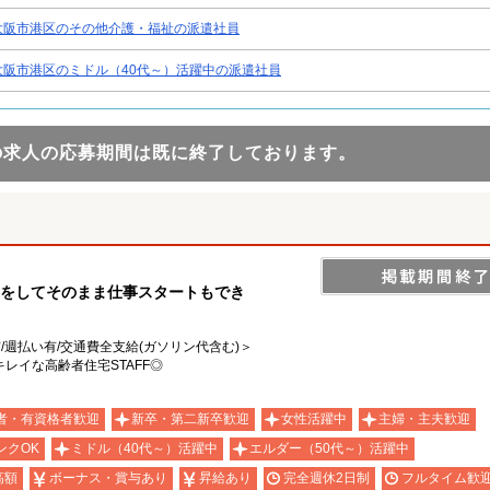
大阪市港区のその他介護・福祉の派遣社員
大阪市港区のミドル（40代～）活躍中の派遣社員
の求人の応募期間は既に終了しております。
学をしてそのまま仕事スタートもでき
有/週払い有/交通費全支給(ガソリン代含む)＞
レイな高齢者住宅STAFF◎
者・有資格者歓迎
新卒・第二新卒歓迎
女性活躍中
主婦・主夫歓迎
ンクOK
ミドル（40代～）活躍中
エルダー（50代～）活躍中
高額
ボーナス・賞与あり
昇給あり
完全週休2日制
フルタイム歓