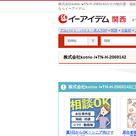
株式会社kotrio /●TN-H-2069142のその他
ならイーアイデム
エ
関西
アルバイト・バイト・求人TOP
>
関西
>
大阪府
>
勤務地
職種
株式会社kotrio /●TN-H-2069142
株式会社kotrio /●TN-H-206
週3日からOK！シニア向けマ
居住者