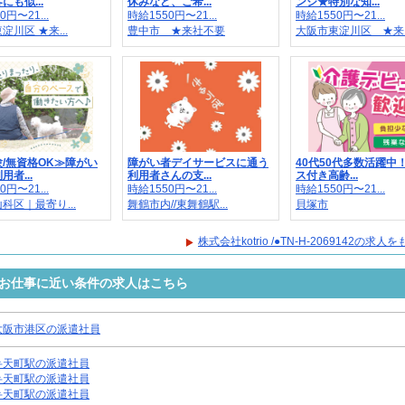
にも似...
休みなど、ご希...
ンジ★特別な知...
0円〜21...
時給1550円〜21...
時給1550円〜21...
淀川区 ★来...
豊中市 ★来社不要
大阪市東淀川区 ★来..
/無資格OK≫障がい
障がい者デイサービスに通う
40代50代多数活躍中
者...
利用者さんの支...
ス付き高齢...
0円〜21...
時給1550円〜21...
時給1550円〜21...
科区｜最寄り...
舞鶴市内//東舞鶴駅...
貝塚市
株式会社kotrio /●TN-H-2069142の求
9142のお仕事に近い条件の求人はこちら
大阪市港区の派遣社員
弁天町駅の派遣社員
弁天町駅の派遣社員
弁天町駅の派遣社員