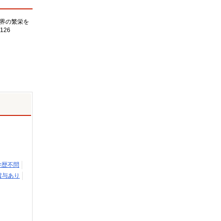
界の繁栄を
126
学歴不問
賞与あり