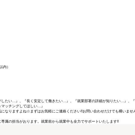
間以内）
がしたい…』、『長く安定して働きたい…』、『就業部署の詳細が知りたい…』、『
をマッチングしてほしい…』
になりますよね☆まずはお気軽にご連絡ください!!お問い合わせだけでも構いません
専属の担当がおります。就業前から就業中も全力でサポートいたします!!