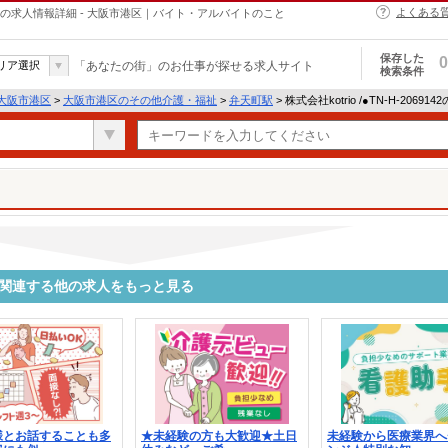
よくある
介護・福祉の求人情報詳細 - 大阪市港区｜バイト・アルバイトのこと
保存した
0
リア選択
「あなたの街」のお仕事が探せる求人サイト
検索条件
大阪市港区
>
大阪市港区のその他介護・福祉
>
弁天町駅
> 株式会社kotrio /●TN-H-2069
9142に関連する他の求人をもっと見る
様とお話することも多
★未経験の方も大歓迎★土日
未経験から医療業界へ