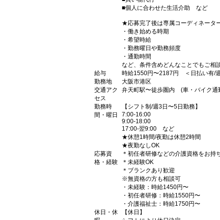
■個人に合わせた生活介助 など
★応募完了後は専属コーディネータ
・働き始める時期
・希望時給
・勤務曜日や勤務頻度
・通勤時間
など、条件含めどんなことでもご相
給与
時給1550円〜2187円 ＜日払い有
勤務地
大阪市港区
交通アク
弁天町駅〜徒歩圏内 (車・バイク通勤
セス
勤務時
【シフト制/週3日〜5日勤務】
7:00-16:00
間・曜日
9:00-18:00
17:00-翌9:00 など
★休憩1時間/夜勤は休憩2時間
★夜勤なしOK
応募資
＊初任者研修などの介護資格をお持
格・経験
＊未経験OK
＊ブランクあり歓迎
※無資格の方も相談可
・未経験：時給1450円〜
・初任者研修：時給1550円〜
・介護福祉士：時給1750円〜
休日・休
【休日】