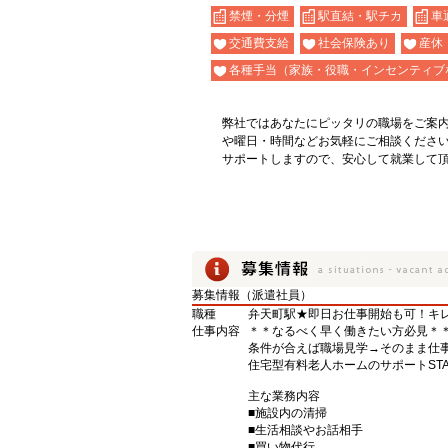
禁煙・分煙
駅直結・駅チカ
車
交通費支給
社会保険あり
産休
各種手当（家族・役職・インセンティブ
弊社ではあなたにピッタリの職場をご案
や曜日・時間などお気軽にご相談くださ
サポートしますので、安心して就業して
募集情報（派遣社員）
職種
弁天町駅★即日お仕事開始も可！キレ
仕事内容
＊＊なるべく早く働きたい方必見＊
条件が合えば職場見学→そのまま仕事
住宅型有料老人ホームのサポートSTA
主な業務内容
■施設内の清掃
■生活相談やお話相手
■買い物代行