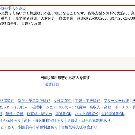
の他の求人をみる
いと思う志高い方と施設様との架け橋となることです。資格支援を無料で実施し、業
一般労働者派遣、人材紹介・育成事業 派遣/派26-300203、紹介/26-ユ-300
堂町3番地 大道ビル7階
同じ雇用形態から求人を探す
派遣社員
格者歓迎
新卒・第二新卒歓迎
女性活躍中
主婦・主夫歓迎
フリーター歓迎
エルダー（50代～）活躍中
シニア（60代～）活躍中
高収入・高額
ボーナス・
迎
禁煙・分煙
駅直結・駅チカ
車通勤OK
バイク通勤OK
自転車通勤OK
社会保険あり
産休・育休取得実績あり
退職金・財形貯蓄制度あり
など）あり
制服貸与
研修制度あり
資格取得支援制度あり