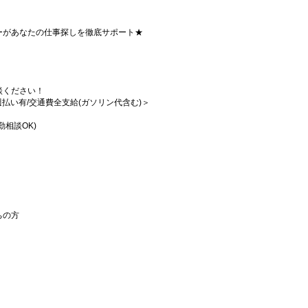
ーがあなたの仕事探しを徹底サポート★
談ください！
/週払い有/交通費全支給(ガソリン代含む)＞
相談OK)
ちの方