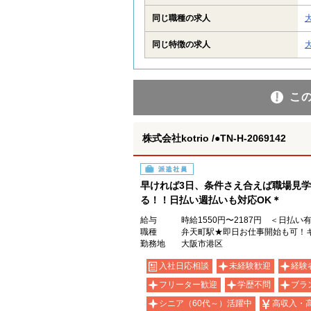
同じ職種の求人
同じ特徴の求人
こ
株式会社kotrio /●TN-H-2069142
派遣社員
早ければ3日、条件さえ合えば職場見
る！！日払い週払いも対応OK＊
給与
時給1550円〜2187円 ＜日払い
職種
弁天町駅★即日お仕事開始も可！キ
勤務地
大阪市港区
入社日応相談
未経験歓迎
経験
フリーター歓迎
学歴不問
ブラ
シニア（60代～）活躍中
高収入・