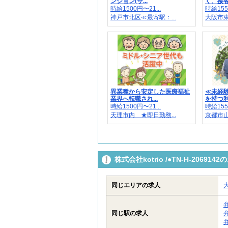
ンション(サ...
く、接客
時給1500円〜21...
時給155
神戸市北区≪最寄駅：...
大阪市東
異業種から安定した医療福祉
≪未経験
業界へ転職され...
を持つ利用
時給1500円〜21...
時給155
天理市内 ★即日勤務...
京都市山
株式会社kotrio /●TN-H-206
同じエリアの求人
同じ駅の求人