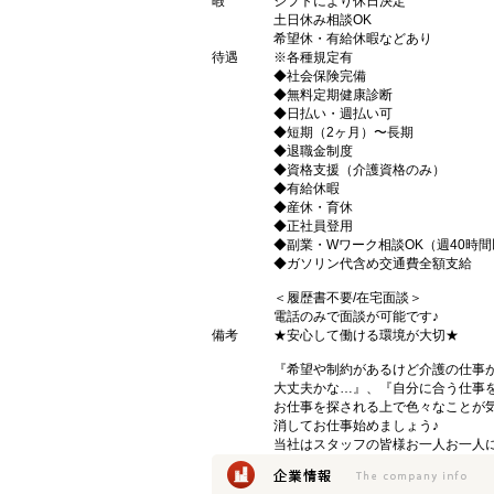
暇
シフトにより休日決定
土日休み相談OK
希望休・有給休暇などあり
待遇
※各種規定有
◆社会保険完備
◆無料定期健康診断
◆日払い・週払い可
◆短期（2ヶ月）〜長期
◆退職金制度
◆資格支援（介護資格のみ）
◆有給休暇
◆産休・育休
◆正社員登用
◆副業・Wワーク相談OK（週40時
◆ガソリン代含め交通費全額支給
＜履歴書不要/在宅面談＞
電話のみで面談が可能です♪
備考
★安心して働ける環境が大切★
『希望や制約があるけど介護の仕事
大丈夫かな…』、『自分に合う仕事
お仕事を探される上で色々なことが気
消してお仕事始めましょう♪
当社はスタッフの皆様お一人お一人に