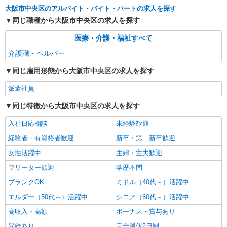
大阪市中央区のアルバイト・バイト・パートの求人を探す
中央区内多数
同じ職種から大阪市中央区の求人を探す
詳細を見る
キープ
医療・介護・福祉すべて
介護職・ヘルパー
派遣社員
株式会社kotrio /●OS-H1-2114945
同じ雇用形態から大阪市中央区の求人を探す
天満橋駅⇒キレイな病院で介護補助/事務作業
など
派遣社員
時給1550円〜2187円 ＜日払い有/週払い有/交
同じ特徴から大阪市中央区の求人を探す
通費全支給(ガソリン代含む)＞
大阪市中央区
入社日応相談
未経験歓迎
経験者・有資格者歓迎
新卒・第二新卒歓迎
詳細を見る
キープ
女性活躍中
主婦・主夫歓迎
フリーター歓迎
学歴不問
ブランクOK
ミドル（40代～）活躍中
エルダー（50代～）活躍中
シニア（60代～）活躍中
高収入・高額
ボーナス・賞与あり
昇給あり
完全週休2日制