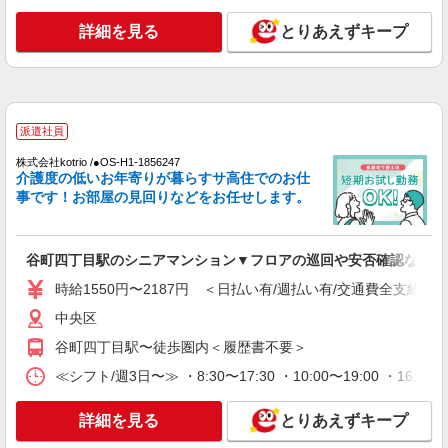
通費全支給(ガソリン代含む)＞
詳細を見る
とりあえずキープ
中央区
詳細を見る
キープ
派遣社員
派遣社員
株式会社kotrio /●OS-H2-2009565
株式会社kotrio /●OS-H1-1856247
向かう先は、笑顔の待つ場所！デイサービスの
介護度の低いお年寄りが暮らすサ高住でのお仕
サポート＆送迎STAFF
事です！お部屋の見回りなどをお任せします。
時給1550円〜2187円 ＜日払い有/週払い有/交
通費全支給(ガソリン代含む)＞
中央区内多数
谷町四丁目駅のシニアマンション▼フロアの巡回や安否確認など
時給1550円〜2187円 ＜日払い有/週払い有/交通費全支給(ガ
詳細を見る
キープ
中央区
谷町四丁目駅〜徒歩圏内＜履歴書不要＞
派遣社員
株式会社kotrio /●OS-H2-2069298
≪シフト/週3日〜≫ ・8:30〜17:30 ・10:00〜19:00 ・1
谷町九丁目駅＊幅広い世代が活動中！サ高住の
サポートSTAFF
詳細を見る
とりあえずキープ
時給1550円〜2187円 ＜日払い有/週払い有/交