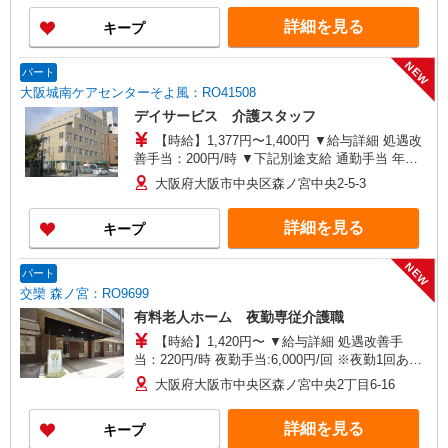
（6月・12月） ※業績による ※処遇改善手当は試
詳細を見る
キープ
用期間中(3ヶ月)は支給なし
NEW
パート
大阪城南ケアセンターそよ風：RO41508
デイサービス 介護スタッフ
【時給】1,377円〜1,400円 ▼給与詳細 処遇改
善手当：200円/時 ▼下記別途支給 通勤手当 年末
年始手当：380円/時 寸志あり：年2回（6月・12
大阪府大阪市中央区森ノ宮中央2-5-3
月） ※業績による ※処遇改善手当は試用期間中(3
ヶ月)は支給なし
詳細を見る
キープ
NEW
パート
交欒 森ノ宮：RO9699
有料老人ホーム 夜勤専従介護職
【時給】1,420円〜 ▼給与詳細 処遇改善手
当：220円/時 夜勤手当:6,000円/回 ※夜勤1回あた
り28,720円（処遇改善手当含） ▼下記別途支給 通
大阪府大阪市中央区森ノ宮中央2丁目6-16
勤手当 年末年始手当：380円/時 寸志あり：年2回
（6月・12月） ※業績による ※処遇改善手当は試
詳細を見る
キープ
用期間中(3ヶ月)は支給なし