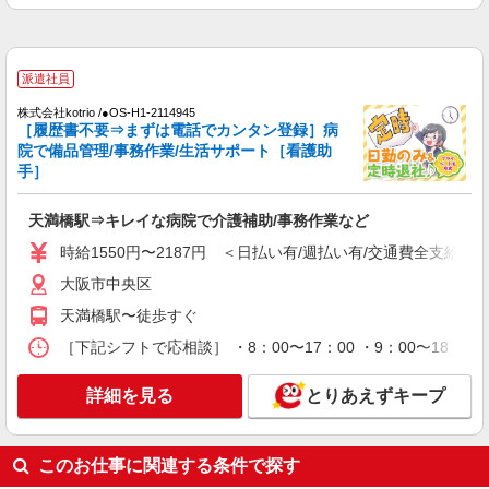
通費全支給(ガソリン代含む)＞
中央区内多数
詳細を見る
派遣社員
キープ
株式会社kotrio /●OS-H1-2114945
［履歴書不要⇒まずは電話でカンタン登録］病
派遣社員
院で備品管理/事務作業/生活サポート［看護助
株式会社kotrio /●OS-H2-2068572
手］
谷町九丁目駅のデイサービス♪日勤のみ！残業
ゼロで趣味も満喫
天満橋駅⇒キレイな病院で介護補助/事務作業など
時給1550円〜2187円 ＜日払い有/週払い有/交
通費全支給(ガソリン代含む)＞
時給1550円〜2187円 ＜日払い有/週払い有/交通費全支給(ガ
中央区内多数
大阪市中央区
天満橋駅〜徒歩すぐ
詳細を見る
キープ
［下記シフトで応相談］ ・8：00〜17：00 ・9：00〜18：00
派遣社員
株式会社kotrio /●OS-H2-2012145
詳細を見る
とりあえずキープ
谷町九丁目駅｜未経験でも大丈夫◎研修が手厚
い有料住宅の介護♪
このお仕事に関連する条件で探す
時給1550円〜2187円 ＜日払い有/週払い有/交
通費全支給(ガソリン代含む)＞