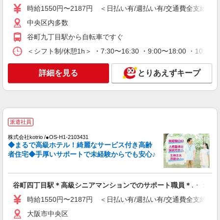
交欒 森ノ宮：RO14649
時給1550円〜2187円 ＜日払い有/週払い有/交通費全支給(ガ
有料老人ホーム 介護スタッフ
中央区内多数
【月給】278,920円〜318,920円 ▼給与詳細 資
格手当：10,000円 処遇改善手当：35,920円 夜勤手
谷町九丁目駅から自転車ですぐ
当：30,000円（5回分） ※6回目以降は1回6,000円
大阪府大阪市中央区森ノ宮中央2丁目6-16
支給 住宅手当：規定あり 精勤手当：8,000円 ▼下
＜シフト制/休憩1h＞ ・7:30〜16:30 ・9:00〜18:00 ・10:0
記別途支給 通勤手当 年末年始手当：380円/時 賞
詳細を見る
キープ
与年2回（6月・12月） 昇給年1回（4月） 特別報
詳細を見る
とりあえずキープ
酬：平均18.9万円（最高額120万円） ※2025年6月
支給実績 ※処遇改善手当は試用期間中(3ヶ月)は支
NEW
パート
給なし
大阪城南ケアセンターそよ風：RO13776
ショートステイ 介護スタッフ
派遣社員
【時給】1,314円〜1,400円 ▼給与詳細 処遇改
善手当：200円/時 ▼下記別途支給 通勤手当 年末
株式会社kotrio /●OS-H1-2103431
年始手当：380円/時 寸志あり：年2回（6月・12
大阪府大阪市中央区森ノ宮中央2-5-3
◆まるで高級ホテル！綺麗なサービス付き高齢
月） ※業績による ※処遇改善手当は試用期間中(3
者住宅◆手厚いサポートで未経験からでも安心♪
ヶ月)は支給なし
詳細を見る
キープ
NEW
谷町四丁目駅＊高級シニアマンションでのサポート職員＊.・：゜
契約社員
大阪城南ケアセンターそよ風：RO14874
時給1550円〜2187円 ＜日払い有/週払い有/交通費全支給(ガ
ショートステイ 介護スタッフ
大阪市中央区