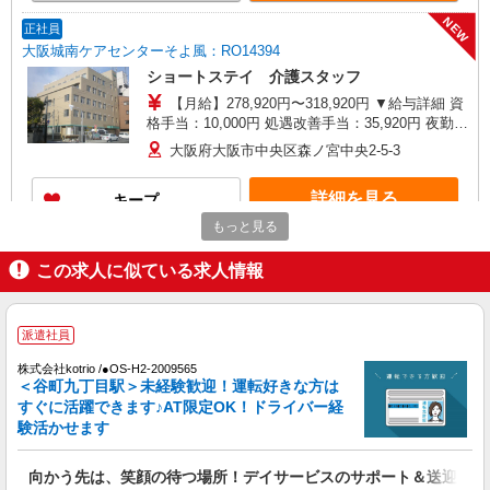
NEW
正社員
大阪城南ケアセンターそよ風：RO14394
ショートステイ 介護スタッフ
【月給】278,920円〜318,920円 ▼給与詳細 資
格手当：10,000円 処遇改善手当：35,920円 夜勤手
当：30,000円（5回分） ※6回目以降は1回6,000円
大阪府大阪市中央区森ノ宮中央2-5-3
支給 住宅手当：規定あり 精勤手当：8,000円 ▼下
記別途支給 通勤手当 年末年始手当：380円/時 賞
詳細を見る
キープ
与年2回（6月・12月） 昇給年1回（4月） 特別報
酬：平均34.1万円（最高額135万円） ※2025年6月
もっと見る
支給実績 ※処遇改善手当は試用期間中(3ヶ月)は支
NEW
正社員
給なし
この求人に似ている求人情報
交欒 森ノ宮：RO45270
有料老人ホーム 介護スタッフ
【月給】278,920円〜348,920円 ▼給与詳細 資
派遣社員
格手当：10,000円 処遇改善手当：35,920円 夜勤手
当：30,000円（5回分） ※6回目以降は1回6,000円
株式会社kotrio /●OS-H2-2009565
大阪府大阪市中央区森ノ宮中央2丁目6-16
支給 住宅手当：規定あり 精勤手当：8,000円 調整
＜谷町九丁目駅＞未経験歓迎！運転好きな方は
手当：０〜30,000円 ▼下記別途支給 通勤手当 年
すぐに活躍できます♪AT限定OK！ドライバー経
詳細を見る
キープ
末年始手当：380円/時 賞与年2回（6月・12月）
験活かせます
昇給年1回（4月） 特別報酬：平均18.9万円（最高
額120万円） ※2025年6月支給実績 ※処遇改善手
NEW
正社員
向かう先は、笑顔の待つ場所！デイサービスのサポート＆送迎STA
当は試用期間中(3ヶ月)は支給なし