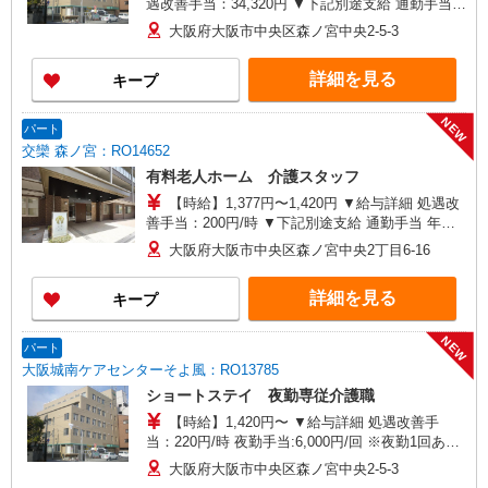
遇改善手当：34,320円 ▼下記別途支給 通勤手当
年末年始手当：380円/時 寸志あり：年2回（6月・
大阪府大阪市中央区森ノ宮中央2-5-3
12月） ※業績による 特別報酬：平均33.8万円（最
高額130万円） ※2025年6月支給実績 ※処遇改善
詳細を見る
キープ
手当は試用期間中(3ヶ月)は支給なし
NEW
パート
交欒 森ノ宮：RO14652
有料老人ホーム 介護スタッフ
【時給】1,377円〜1,420円 ▼給与詳細 処遇改
善手当：200円/時 ▼下記別途支給 通勤手当 年末
年始手当：380円/時 寸志あり：年2回（6月・12
大阪府大阪市中央区森ノ宮中央2丁目6-16
月） ※業績による ※処遇改善手当は試用期間中(3
ヶ月)は支給なし
詳細を見る
キープ
NEW
パート
大阪城南ケアセンターそよ風：RO13785
ショートステイ 夜勤専従介護職
【時給】1,420円〜 ▼給与詳細 処遇改善手
当：220円/時 夜勤手当:6,000円/回 ※夜勤1回あた
り28,720円（処遇改善手当含） ▼下記別途支給 通
大阪府大阪市中央区森ノ宮中央2-5-3
勤手当 年末年始手当：380円/時 寸志あり：年2回