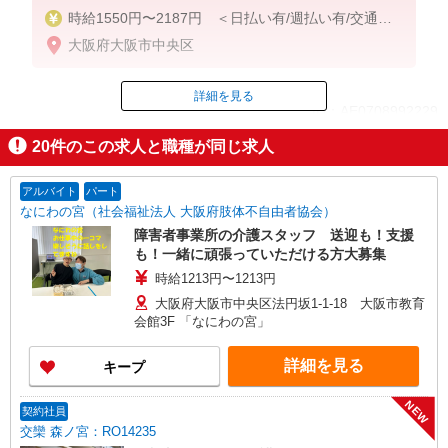
時給1550円〜2187円 ＜日払い有/週払い有/交通費
全支給(ガソリン代含む)＞
大阪府大阪市中央区
詳細を見る
ID：AE0708992229
20
件のこの求人と職種が同じ求人
掲載期間終了
アルバイト
パート
なにわの宮（社会福祉法人 大阪府肢体不自由者協会）
障害者事業所の介護スタッフ 送迎も！支援
も！一緒に頑張っていただける方大募集
時給1213円〜1213円
大阪府大阪市中央区法円坂1-1-18 大阪市教育
会館3F 「なにわの宮」
詳細を見る
キープ
NEW
契約社員
交欒 森ノ宮：RO14235