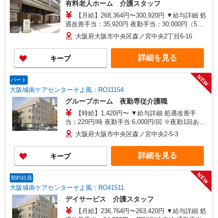
有料老人ホーム 介護スタッフ
【月給】268,364円〜300,920円 ▼給与詳細 処
遇改善手当：35,920円 夜勤手当：30,000円（5回
分） ※6回目以降は1回6,000円支給 ▼下記別途支
大阪府大阪市中央区森ノ宮中央2丁目6-16
給 通勤手当 年末年始手当：380円/時 寸志あり：
年2回（6月・12月） ※業績による 特別報酬：平
詳細を見る
キープ
均18.9万円（最高額120万円） ※2025年6月支給実
績 ※処遇改善手当は試用期間中(3ヶ月)は支給なし
NEW
パート
大阪城南ケアセンターそよ風：RO11154
グループホーム 夜勤専従介護職
【時給】1,420円〜 ▼給与詳細 処遇改善手
当：220円/時 夜勤手当:6,000円/回 ※夜勤1回あた
り28,720円（処遇改善手当含） ▼下記別途支給 通
大阪府大阪市中央区森ノ宮中央2-5-3
勤手当 年末年始手当：380円/時 寸志あり：年2回
（6月・12月） ※業績による ※処遇改善手当は試
詳細を見る
キープ
用期間中(3ヶ月)は支給なし
NEW
契約社員
大阪城南ケアセンターそよ風：RO41511
デイサービス 介護スタッフ
【月給】236,764円〜263,420円 ▼給与詳細 処