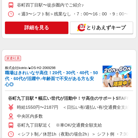
【月給】268,364円〜295,920円 ▼給与詳細 処
谷町四丁目駅〜徒歩圏内でご紹介♪
遇改善手当：35,920円 夜勤手当：30,000円（5回
分） ※6回目以降は1回6,000円支給 ▼下記別途支
＜週3〜シフト制＞残業なし ・7：00〜16：00 ・9：00〜18
大阪府大阪市中央区森ノ宮中央2-5-3
給 通勤手当 年末年始手当：380円/時 寸志あり：
年2回（6月・12月） ※業績による 特別報酬：平
詳細を見る
とりあえずキープ
詳細を見る
キープ
均34.1万円（最高額135万円） ※2025年6月支給実
績 ※処遇改善手当は試用期間中(3ヶ月)は支給なし
派遣社員
株式会社kotrio /●OS-H1-2103431
谷町四丁目駅＊高級シニアマンションでのサポ
派遣社員
ート職員＊.・：゜
株式会社kotrio /●OS-H2-2069298
時給1550円〜2187円 ＜日払い有/週払い有/交
職場はきれいなサ高住！20代・30代・40代・50
通費全支給(ガソリン代含む)＞
代・60代が活躍中♪年齢面で不安がある方も安
大阪市中央区
心◎
詳細を見る
キープ
谷町九丁目駅＊幅広い世代が活動中！サ高住のサポートSTAFF
時給1550円〜2187円 ＜日払い有/週払い有/交通費全支給(ガ
派遣社員
株式会社kotrio /●OS-H1-1856247
中央区内多数
谷町四丁目駅のシニアマンション▼フロアの巡
谷町九丁目駅近く ※車OK/交通費全額支給
回や安否確認など
＜シフト制／休憩1h（夜勤の場合2h）＞ シフト例 ・7:30〜16:30
時給1550円〜2187円 ＜日払い有/週払い有/交