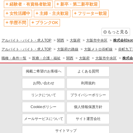
社会保険あり
産休・育休取得実績あり
経験者・有資格者歓迎
新卒・第二新卒歓迎
退職金・財形貯蓄制度あり
各種手当（家族・役職・インセン
女性活躍中
主婦・主夫歓迎
フリーター歓迎
ティブなど）あり
学歴不問
ブランクOK
制服貸与
研修制度あり
もっと見る
資格取得支援制度あり
アルバイト・バイト・求人TOP
関西
大阪府
大阪市中央区
株式会社kotr
同じ職種から求人を探す
アルバイト・バイト・求人TOP
大阪府の路線
大阪メトロ谷町線
谷町九丁
医療・介護・福祉
職種・条件一覧
医療・介護・福祉
関西
大阪府
大阪市中央区
株式会社
介護職・ヘルパー
掲載ご希望のお客様へ
よくある質問
同じ特徴から求人を探す
未経験歓迎
ミドル（40代～）活躍中
お問い合わせ
利用規約
ボーナス・賞与あり
車通勤OK
リンクについて
プライバシーポリシー
交通費支給
社会保険あり
Cookieポリシー
個人情報保護方針
産休・育休取得実績あり
メールサービスについて
サイト運営会社
サイトマップ