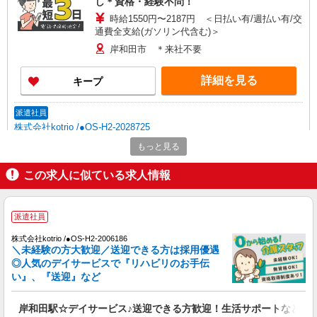
し＊資格・経験不問！
時給1550円〜2187円 ＜日払い有/週払い有/交
通費全支給(ガソリン代含む)＞
岸和田市 ＊来社不要
詳細を見る
キープ
派遣社員
株式会社kotrio /●OS-H2-2028725
岸和田駅｜障がい者支援員≪残業なし◎週3
もっと見る
日〜シフト相談OK！≫
この求人に似ている求人情報
時給1550円〜2187円 ＜日払い有/週払い有/交
通費全支給(ガソリン代含む)＞
岸和田市 ＊来社不要
派遣社員
詳細を見る
キープ
株式会社kotrio /●OS-H2-2006186
＼未経験の方大歓迎／送迎できる方は採用優遇
◎人気のデイサービスで『リハビリのお手伝
派遣社員
い』、『送迎』など
株式会社kotrio /●OS-H2-1952744
岸和田駅＊20代〜50代の子育て世代活躍中！
岸和田駅☆デイサービス♪送迎できる方歓迎！生活サポートなど
障がい者支援員◎