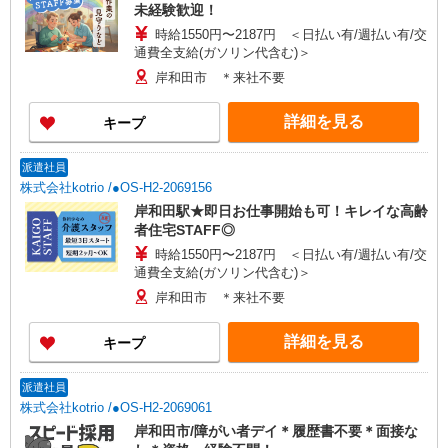
未経験歓迎！
時給1550円〜2187円 ＜日払い有/週払い有/交
通費全支給(ガソリン代含む)＞
岸和田市 ＊来社不要
詳細を見る
キープ
派遣社員
株式会社kotrio /●OS-H2-2069156
岸和田駅★即日お仕事開始も可！キレイな高齢
者住宅STAFF◎
時給1550円〜2187円 ＜日払い有/週払い有/交
通費全支給(ガソリン代含む)＞
岸和田市 ＊来社不要
詳細を見る
キープ
派遣社員
株式会社kotrio /●OS-H2-2069061
岸和田市/障がい者デイ＊履歴書不要＊面接な