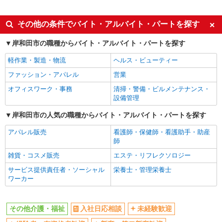
派遣社員
同じ特徴から岸和田駅の求人を探す
その他の条件でバイト・アルバイト・パートを探す
入社日応相談
未経験歓迎
岸和田市の職種からバイト・アルバイト・パートを探す
経験者・有資格者歓迎
新卒・第二新卒歓迎
軽作業・製造・物流
ヘルス・ビューティー
女性活躍中
主婦・主夫歓迎
ファッション・アパレル
営業
フリーター歓迎
学歴不問
オフィスワーク・事務
清掃・警備・ビルメンテナンス・
ブランクOK
ミドル（40代～）活躍中
設備管理
エルダー（50代～）活躍中
シニア（60代～）活躍中
岸和田市の人気の職種からバイト・アルバイト・パートを探す
高収入・高額
ボーナス・賞与あり
アパレル販売
看護師・保健師・看護助手・助産
昇給あり
完全週休2日制
師
フルタイム歓迎
禁煙・分煙
雑貨・コスメ販売
エステ・リフレクソロジー
駅直結・駅チカ
車通勤OK
サービス提供責任者・ソーシャル
栄養士・管理栄養士
ワーカー
バイク通勤OK
自転車通勤OK
残業少なめ（月20h未満）
交通費支給
その他介護・福祉
入社日応相談
未経験歓迎
社会保険あり
産休・育休取得実績あり