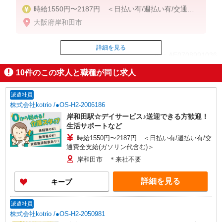
時給1550円〜2187円 ＜日払い有/週払い有/交通費
全支給(ガソリン代含む)＞
大阪府岸和田市
詳細を見る
ID：AE0708991036
10
件のこの求人と職種が同じ求人
掲載期間終了
派遣社員
株式会社kotrio /●OS-H2-2006186
岸和田駅☆デイサービス♪送迎できる方歓迎！
生活サポートなど
時給1550円〜2187円 ＜日払い有/週払い有/交
通費全支給(ガソリン代含む)＞
岸和田市 ＊来社不要
詳細を見る
キープ
派遣社員
株式会社kotrio /●OS-H2-2050981