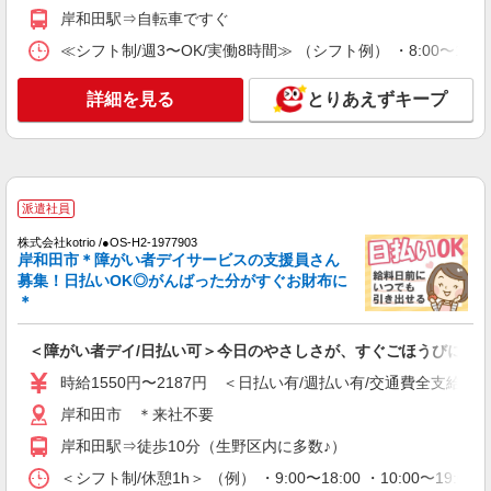
岸和田駅⇒自転車ですぐ
≪シフト制/週3〜OK/実働8時間≫ （シフト例） ・8:00〜17:
詳細を見る
とりあえずキープ
派遣社員
株式会社kotrio /●OS-H2-1977903
岸和田市＊障がい者デイサービスの支援員さん
募集！日払いOK◎がんばった分がすぐお財布に
＊
＜障がい者デイ/日払い可＞今日のやさしさが、すぐごほうびに
時給1550円〜2187円 ＜日払い有/週払い有/交通費全支給(ガ
岸和田市 ＊来社不要
岸和田駅⇒徒歩10分（生野区内に多数♪）
＜シフト制/休憩1h＞ （例） ・9:00〜18:00 ・10:00〜19:0