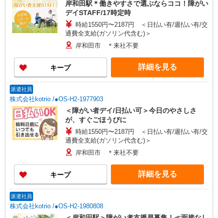
岸和田駅＊働きやすさで選ぶならココ！障がい
デイSTAFF/17時定時
時給1550円〜2187円 ＜日払い有/週払い有/交
通費全支給(ガソリン代含む)＞
岸和田市 ＊来社不要
詳細を見る
キープ
派遣社員
株式会社kotrio /●OS-H2-1977903
＜障がい者デイ/日払い可＞今日のやさしさ
が、すぐごほうびに
時給1550円〜2187円 ＜日払い有/週払い有/交
通費全支給(ガソリン代含む)＞
岸和田市 ＊来社不要
詳細を見る
キープ
派遣社員
株式会社kotrio /●OS-H2-1980808
＜岸和田駅＞障がい者支援員募集！≪面接なし