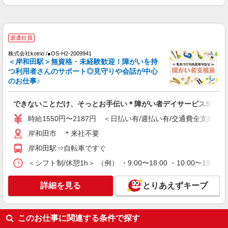
派遣社員
株式会社kotrio /●OS-H2-2009941
＜岸和田駅＞無資格・未経験歓迎！障がいを持
つ利用者さんのサポート◎見守りや会話が中心
のお仕事♪
できないことだけ、そっとお手伝い＊障がい者デイサービスSTAF
時給1550円〜2187円 ＜日払い有/週払い有/交通費全支給(ガ
岸和田市 ＊来社不要
岸和田駅⇒自転車ですぐ
＜シフト制/休憩1h＞ （例） ・9:00〜18:00 ・10:00〜19:0
詳細を見る
とりあえずキープ
このお仕事に関連する条件で探す