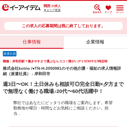
関西
の求人
▼エリア変更
この求人の応募期間は既に終了しております。
仕事情報
企業情報
派遣社員
職種：岸和田駅＊働きやすさで選ぶならココ！障がいデイSTAFF/17時定時
株式会社kotrio /●TN-H-2050981のその他介護・福祉の求人情報詳
細（派遣社員） - 岸和田市
週3日〜OK！土日休みも相談可◎完全日勤×夕方まで
で無理なく働ける職場♪20代〜60代活躍中！
弊社ではあなたにピッタリの職場をご案内します。希望
勤務地や曜日・時間などお気軽にご相談ください。担
当...