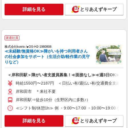
詳細を見る
とりあえずキープ
派遣社員
株式会社kotrio /●OS-H2-1980808
≪未経験/無資格OK≫障がいを持つ利用者さん
の社会参加をサポート（生活介助/軽作業の見守
りなど）
＜岸和田駅＞障がい者支援員募集！≪面接なし≫≪週3日OK≫
時給1550円〜2187円 ＜日払い有/週払い有/交通費全支給(ガ
岸和田市 ＊来社不要
岸和田駅⇒徒歩10分（生野区内に多数♪）
≪シフト制/休憩1h≫ 例 ・9:00〜17:00 ・10:00〜19:00 
詳細を見る
とりあえずキープ