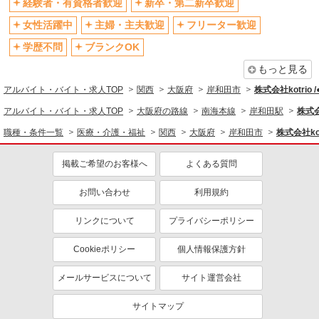
経験者・有資格者歓迎
新卒・第二新卒歓迎
退職金・財形貯蓄制度あり
各種手当（家族・役職・インセン
ティブなど）あり
女性活躍中
主婦・主夫歓迎
フリーター歓迎
制服貸与
研修制度あり
学歴不問
ブランクOK
資格取得支援制度あり
もっと見る
同じ職種から求人を探す
アルバイト・バイト・求人TOP
関西
大阪府
岸和田市
株式会社kotrio 
医療・介護・福祉
アルバイト・バイト・求人TOP
大阪府の路線
南海本線
岸和田駅
株式会
職種・条件一覧
医療・介護・福祉
関西
大阪府
岸和田市
株式会社kot
同じ特徴から求人を探す
未経験歓迎
ミドル（40代～）活躍中
掲載ご希望のお客様へ
よくある質問
ボーナス・賞与あり
車通勤OK
お問い合わせ
利用規約
交通費支給
社会保険あり
産休・育休取得実績あり
リンクについて
プライバシーポリシー
Cookieポリシー
個人情報保護方針
メールサービスについて
サイト運営会社
サイトマップ