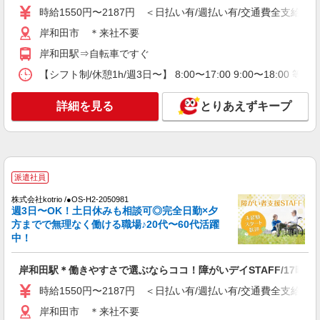
時給1550円〜2187円 ＜日払い有/週払い有/交通費全支給(ガ
時給1550円〜2187円 ＜日払い有/週払い有/交
通費全支給(ガソリン代含む)＞
岸和田市 ＊来社不要
岸和田市 ＊来社不要
岸和田駅⇒自転車ですぐ
【シフト制/休憩1h/週3日〜】 8:00〜17:00 9:00〜18:00 等
詳細を見る
キープ
詳細を見る
とりあえずキープ
派遣社員
株式会社kotrio /●OS-H2-2050981
週3日〜OK！土日休みも相談可◎完全日勤×夕
方までで無理なく働ける職場♪20代〜60代活躍
中！
岸和田駅＊働きやすさで選ぶならココ！障がいデイSTAFF/17時定
時給1550円〜2187円 ＜日払い有/週払い有/交通費全支給(ガ
岸和田市 ＊来社不要