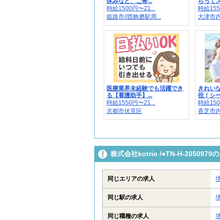
休みなど、ご希...
らってス
時給1500円〜21...
時給155
姫路市//西飾磨駅周...
大津市内
医療業界未経験でも活躍でき
きれい
る【看護助手】...
役！シー
時給1550円〜21...
時給150
京都市伏見区
香芝市
株式会社kotrio /●TN-H-205
同じエリアの求人
同じ駅の求人
同じ職種の求人