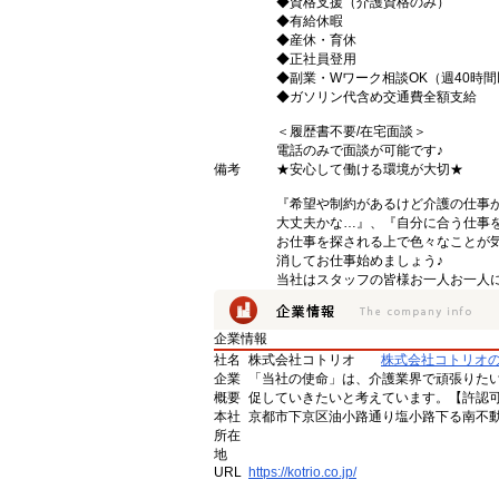
◆資格支援（介護資格のみ）
◆有給休暇
◆産休・育休
◆正社員登用
◆副業・Wワーク相談OK（週40時
◆ガソリン代含め交通費全額支給
＜履歴書不要/在宅面談＞
電話のみで面談が可能です♪
備考
★安心して働ける環境が大切★
『希望や制約があるけど介護の仕事
大丈夫かな…』、『自分に合う仕事
お仕事を探される上で色々なことが気
消してお仕事始めましょう♪
当社はスタッフの皆様お一人お一人に
企業情報
社名
株式会社コトリオ
株式会社コトリオ
企業
「当社の使命」は、介護業界で頑張りた
概要
促していきたいと考えています。【許認可番号】
本社
京都市下京区油小路通り塩小路下る南不動
所在
地
URL
https://kotrio.co.jp/