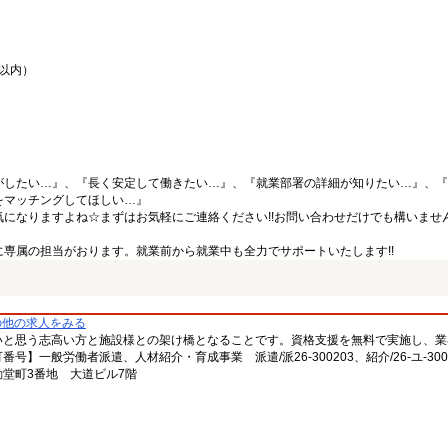
間以内）
がしたい…』、『長く安定して働きたい…』、『就業部署の詳細が知りたい…』、『
をマッチングしてほしい…』
になりますよね☆まずはお気軽にご連絡ください!!お問い合わせだけでも構いません
専属の担当がおります。就業前から就業中も全力でサポートいたします!!
の他の求人をみる
いと思う志高い方と施設様との架け橋となることです。資格支援を無料で実施し、業
一般労働者派遣、人材紹介・育成事業 派遣/派26-300203、紹介/26-ユ-300
堂町3番地 大道ビル7階