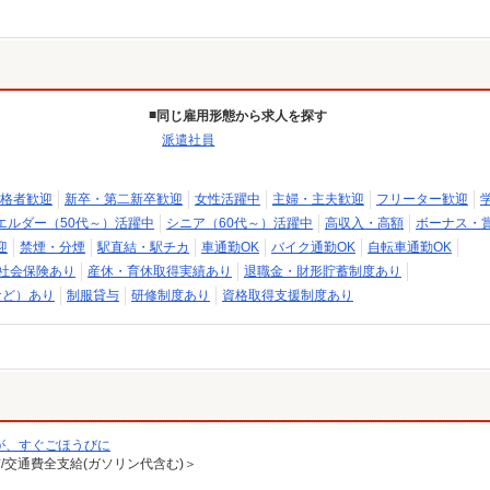
同じ雇用形態から求人を探す
派遣社員
格者歓迎
新卒・第二新卒歓迎
女性活躍中
主婦・主夫歓迎
フリーター歓迎
エルダー（50代～）活躍中
シニア（60代～）活躍中
高収入・高額
ボーナス・
迎
禁煙・分煙
駅直結・駅チカ
車通勤OK
バイク通勤OK
自転車通勤OK
社会保険あり
産休・育休取得実績あり
退職金・財形貯蓄制度あり
など）あり
制服貸与
研修制度あり
資格取得支援制度あり
が、すぐごほうびに
有/交通費全支給(ガソリン代含む)＞