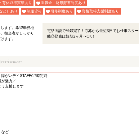
・育休取得実績あり
退職金・財形貯蓄制度あり
など）あり
制服貸与
研修制度あり
資格取得支援制度あり
内します。希望勤務地
電話面談で登録完了！応募から最短3日でお仕事スター
い。担当者がしっかり
能◎勤務は短期2ヶ月〜OK！
頂けます。
がいデイSTAFF/17時定時
境が魅力／
よう支援します
）
 など