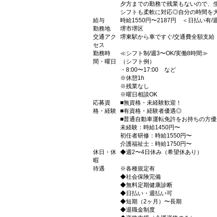
夕方までの勤務で残業もないので、
シフトも柔軟に対応◎自分の時間を
給与
時給1550円〜2187円 ＜日払い有
勤務地
堺市堺区
交通アク
堺東駅から車ですぐ/交通費全額支給
セス
勤務時
≪シフト制/週3〜OK/実働8時間≫
間・曜日
（シフト例）
・8:00〜17:00 など
※休憩1h
※残業なし
※曜日相談OK
応募資
■無資格・未経験歓迎！
格・経験
■有資格・経験者優遇◎
■普通自動車運転免許をお持ちの方
未経験：時給1450円〜
初任者研修：時給1550円〜
介護福祉士：時給1750円〜
休日・休
◆週2〜4日休み（希望休あり）
暇
待遇
※各種規定有
◆社会保険完備
◆無料定期健康診断
◆日払い・週払い可
◆短期（2ヶ月）〜長期
◆退職金制度