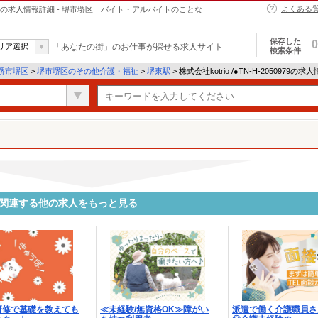
よくある
介護・福祉の求人情報詳細 - 堺市堺区｜バイト・アルバイトのことな
保存した
0
リア選択
「あなたの街」のお仕事が探せる求人サイト
検索条件
堺市堺区
>
堺市堺区のその他介護・福祉
>
堺東駅
> 株式会社kotrio /●TN-H-2050979の
0979に関連する他の求人をもっと見る
研修で基礎を教えても
≪未経験/無資格OK≫障がい
派遣で働く介護職員さ