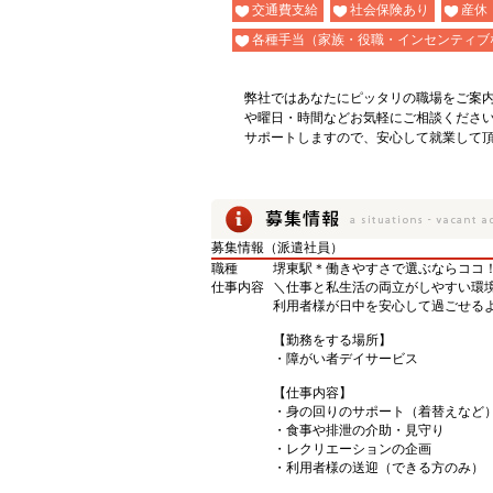
交通費支給
社会保険あり
産休
各種手当（家族・役職・インセンティブ
弊社ではあなたにピッタリの職場をご案
や曜日・時間などお気軽にご相談くださ
サポートしますので、安心して就業して
募集情報（派遣社員）
職種
堺東駅＊働きやすさで選ぶならココ！障
仕事内容
＼仕事と私生活の両立がしやすい環
利用者様が日中を安心して過ごせる
【勤務をする場所】
・障がい者デイサービス
【仕事内容】
・身の回りのサポート（着替えなど
・食事や排泄の介助・見守り
・レクリエーションの企画
・利用者様の送迎（できる方のみ）