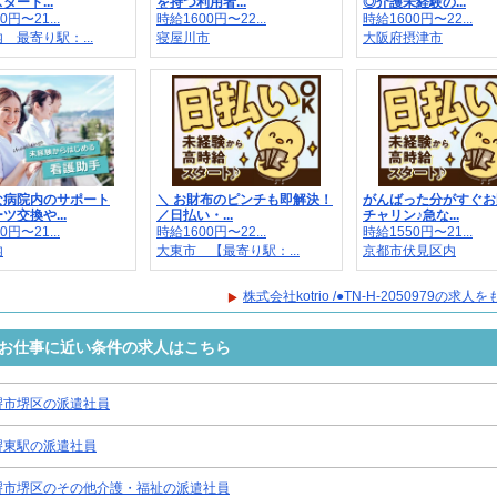
タート...
を持つ利用者...
◎介護未経験の...
0円〜21...
時給1600円〜22...
時給1600円〜22...
 最寄り駅：...
寝屋川市
大阪府摂津市
な病院内のサポート
＼ お財布のピンチも即解決！
がんばった分がすぐお
ツ交換や...
／日払い・...
チャリン♪急な...
0円〜21...
時給1600円〜22...
時給1550円〜21...
内
大東市 【最寄り駅：...
京都市伏見区内
株式会社kotrio /●TN-H-2050979の求
0979のお仕事に近い条件の求人はこちら
堺市堺区の派遣社員
堺東駅の派遣社員
堺市堺区のその他介護・福祉の派遣社員