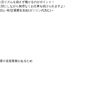
生活リズムを崩さず働けるのがポイント！
大切にしながら無理なくお仕事を続けられますよ♪
/週払い有/交通費全支給(ガソリン代含む)＞
優遇※送迎業務があるため