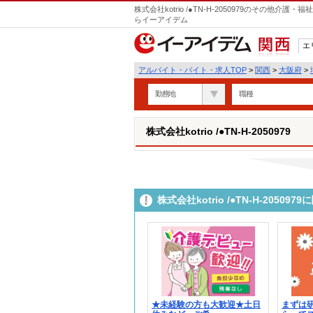
株式会社kotrio /●TN-H-2050979のその他
らイーアイデム
エ
関西
アルバイト・バイト・求人TOP
>
関西
>
大阪府
>
勤務地
職種
株式会社kotrio /●TN-H-2050979
株式会社kotrio /●TN-H-205
★未経験の方も大歓迎★土日
まずは