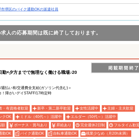
堺市堺区のバイク通勤OKの派遣社員
の求人の応募期間は既に終了しております。
日勤×夕方までで無理なく働ける職場♪20
有/週払い有/交通費全支給(ガソリン代含む)＞
障がいデイSTAFF/17時定時
者・有資格者歓迎
新卒・第二新卒歓迎
女性活躍中
主婦・主夫歓迎
ンクOK
ミドル（40代～）活躍中
エルダー（50代～）活躍中
高額
ボーナス・賞与あり
昇給あり
完全週休2日制
フルタイム歓
通勤OK
バイク通勤OK
自転車通勤OK
残業少なめ（月20h未満）