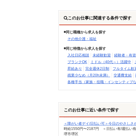
このお仕事に関連する条件で探す
同じ職種から求人を探す
その他介護・福祉
同じ特徴から求人を探す
入社日応相談
未経験歓迎
経験者・有資
ブランクOK
ミドル（40代～）活躍中
昇給あり
完全週休2日制
フルタイム歓
残業少なめ（月20h未満）
交通費支給
各種手当（家族・役職・インセンティブ
このお仕事に近い条件で探す
＜障がい者デイ/日払い可＞今日のやさしさ
時給1550円〜2187円 ＜日払い有/週払い
堺市堺区