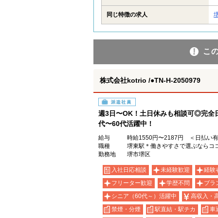
同じ特徴の求人
こ
株式会社kotrio /●TN-H-2050979
派遣社員
週3日〜OK！土日休みも相談可◎完全
代〜60代活躍中！
給与
時給1550円〜2187円 ＜日払い
職種
堺東駅＊働きやすさで選ぶならココ！
勤務地
堺市堺区
入社日応相談
未経験歓迎
経験
フリーター歓迎
学歴不問
ブラ
シニア（60代～）活躍中
高収入・
禁煙・分煙
駅直結・駅チカ
車