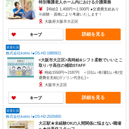
特別養護老人ホーム内における介護業務
【時給】1,400円〜1,500円 ●交通費支給あり
※経験・資格により考慮いたします！
大阪府大阪市大正区
詳細を見る
キープ
派遣社員
株式会社kotrio /●OS-H2-1980921
<大阪市大正区>高時給&シフト柔軟でいいとこ
取り♪サ高住の補助STAFF
時給1550円〜2187円 ＜日払い有/週払い有/交
通費全支給(ガソリン代含む)＞
大阪市大正区
詳細を見る
キープ
派遣社員
株式会社kotrio /●OS-H2-2020450
大正駅★未経験OKの人間関係に悩まない職場
へ★サ高住スタッフ