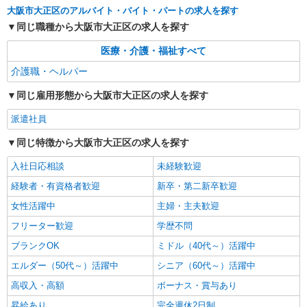
大阪市大正区
大阪市大正区のアルバイト・バイト・パートの求人を探す
同じ職種から大阪市大正区の求人を探す
詳細を見る
キープ
医療・介護・福祉すべて
派遣社員
介護職・ヘルパー
株式会社kotrio /●OS-H2-2011876
同じ雇用形態から大阪市大正区の求人を探す
≪大正駅≫夜勤なし！未経験・ブランクOKの
デイスタッフ
派遣社員
時給1550円〜2187円 ＜日払い有/週払い有/交
通費全支給(ガソリン代含む)＞
同じ特徴から大阪市大正区の求人を探す
大阪市大正区
入社日応相談
未経験歓迎
経験者・有資格者歓迎
新卒・第二新卒歓迎
詳細を見る
キープ
女性活躍中
主婦・主夫歓迎
派遣社員
フリーター歓迎
学歴不問
株式会社kotrio /●OS-H2-2009566
ブランクOK
ミドル（40代～）活躍中
向かう先は、笑顔の待つ場所！デイサービスの
サポート＆送迎STAFF
エルダー（50代～）活躍中
シニア（60代～）活躍中
時給1550円〜2187円 ＜日払い有/週払い有/交
高収入・高額
ボーナス・賞与あり
通費全支給(ガソリン代含む)＞
昇給あり
完全週休2日制