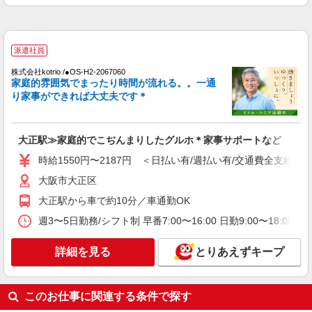
大阪市大正区
詳細を見る
キープ
派遣社員
株式会社kotrio /●OS-H2-2067060
派遣社員
家庭的雰囲気でまったり時間が流れる。。一通
株式会社kotrio /●OS-H2-2094062
り家事ができれば大丈夫です＊
＜面接なし＞デイサービスでリハビリ補助・送
迎など＊大阪市大正区
時給1550円〜2187円 ＜日払い有/週払い有/交
大正駅≫家庭的でこぢんまりしたグルホ＊家事サポートなど
通費全支給(ガソリン代含む)＞
時給1550円〜2187円 ＜日払い有/週払い有/交通費全支給(ガ
大阪市大正区
大阪市大正区
詳細を見る
キープ
大正駅から車で約10分／車通勤OK
週3〜5日勤務/シフト制 早番7:00〜16:00 日勤9:00〜18:00 
派遣社員
株式会社kotrio /●OS-H2-2028502
詳細を見る
とりあえずキープ
≪大正駅≫日勤のみ＆残業ナシ！お迎えに間に
合うデイサービス
時給1550円〜2187円 ＜日払い有/週払い有/交
このお仕事に関連する条件で探す
通費全支給(ガソリン代含む)＞