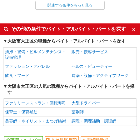
関連する条件をもっと見る
同じ雇用形態から大正(大阪)駅の求人を探す
派遣社員
同じ特徴から大正(大阪)駅の求人を探す
その他の条件でバイト・アルバイト・パートを探す
入社日応相談
未経験歓迎
大阪市大正区の職種からバイト・アルバイト・パートを探す
経験者・有資格者歓迎
新卒・第二新卒歓迎
清掃・警備・ビルメンテナンス・
販売・接客サービス
女性活躍中
主婦・主夫歓迎
設備管理
フリーター歓迎
学歴不問
ファッション・アパレル
ヘルス・ビューティー
ブランクOK
ミドル（40代～）活躍中
飲食・フード
建築・設備・アクティブワーク
エルダー（50代～）活躍中
シニア（60代～）活躍中
大阪市大正区の人気の職種からバイト・アルバイト・パートを探
す
高収入・高額
ボーナス・賞与あり
昇給あり
完全週休2日制
ファミリーレストラン・回転寿司
大型ドライバー
フルタイム歓迎
禁煙・分煙
保育士・保育補助
薬剤師
駅直結・駅チカ
車通勤OK
美容師・ネイリスト・まつげ施術
調理・調理補助・調理師
バイク通勤OK
自転車通勤OK
残業少なめ（月20h未満）
交通費支給