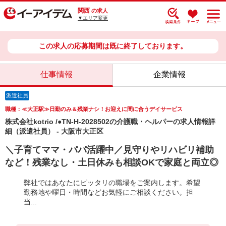
関西
の求人
▼エリア変更
この求人の応募期間は既に終了しております。
仕事情報
企業情報
派遣社員
職種：≪大正駅≫日勤のみ＆残業ナシ！お迎えに間に合うデイサービス
株式会社kotrio /●TN-H-2028502の介護職・ヘルパーの求人情報詳
細（派遣社員） - 大阪市大正区
＼子育てママ・パパ活躍中／見守りやリハビリ補助
など！残業なし・土日休みも相談OKで家庭と両立◎
弊社ではあなたにピッタリの職場をご案内します。希望
勤務地や曜日・時間などお気軽にご相談ください。担
当...