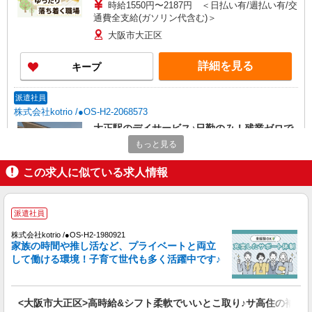
時給1550円〜2187円 ＜日払い有/週払い有/交
通費全支給(ガソリン代含む)＞
大阪市大正区
詳細を見る
キープ
派遣社員
株式会社kotrio /●OS-H2-2068573
大正駅のデイサービス♪日勤のみ！残業ゼロで
趣味も満喫
もっと見る
時給1550円〜2187円 ＜日払い有/週払い有/交
通費全支給(ガソリン代含む)＞
この求人に似ている求人情報
大阪市大正区
派遣社員
詳細を見る
キープ
株式会社kotrio /●OS-H2-1980921
家族の時間や推し活など、プライベートと両立
派遣社員
して働ける環境！子育て世代も多く活躍中です♪
株式会社kotrio /●OS-H2-2010086
大正駅＊少人数グルホで利用者さんと家事や掃
除など♪日払いOK
<大阪市大正区>高時給&シフト柔軟でいいとこ取り♪サ高住の補助ST
時給1550円〜2187円 ＜日払い有/週払い有/交