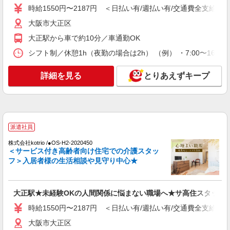
時給1550円〜2187円 ＜日払い有/週払い有/交通費全支給(ガ
通費全支給(ガソリン代含む)＞
大阪市大正区
大阪市大正区
大正駅から車で約10分／車通勤OK
詳細を見る
キープ
シフト制／休憩1h（夜勤の場合は2h） （例） ・7:00〜16:00 ・
派遣社員
詳細を見る
とりあえずキープ
株式会社kotrio /●OS-H2-2069275
大正駅＊幅広い世代が活動中！サ高住のサポー
トSTAFF
時給1550円〜2187円 ＜日払い有/週払い有/交
通費全支給(ガソリン代含む)＞
派遣社員
大阪市大正区
株式会社kotrio /●OS-H2-2020450
＜サービス付き高齢者向け住宅での介護スタッ
詳細を見る
キープ
フ＞入居者様の生活相談や見守り中心★
派遣社員
株式会社kotrio /●OS-H2-1905889
大正駅★未経験OKの人間関係に悩まない職場へ★サ高住スタッフ
大正駅▼綺麗なサ高住で生活ケア▼清掃やフロ
時給1550円〜2187円 ＜日払い有/週払い有/交通費全支給(ガ
アの巡回など
大阪市大正区
時給1550円〜2187円 ＜日払い有/週払い有/交