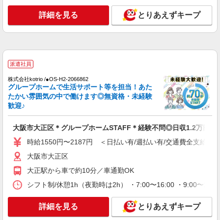
通費全支給(ガソリン代含む)＞
大阪市大正区
詳細を見る
とりあえずキープ
詳細を見る
キープ
派遣社員
派遣社員
株式会社kotrio /●OS-H2-2067324
大正駅/未経験OK★誰かの支えになれる人に！
株式会社kotrio /●OS-H2-2066862
グループホームで生活サポート等を担当！あた
グルホの世話人♪
たかい雰囲気の中で働けます◎無資格・未経験
時給1550円〜2187円 ＜日払い有/週払い有/交
歓迎♪
通費全支給(ガソリン代含む)＞
大阪市大正区
大阪市大正区＊グループホームSTAFF＊経験不問◎日収1.2万円も
時給1550円〜2187円 ＜日払い有/週払い有/交通費全支給(ガ
詳細を見る
キープ
大阪市大正区
派遣社員
大正駅から車で約10分／車通勤OK
株式会社kotrio /●OS-H2-2051107
シフト制/休憩1h（夜勤時は2h） ・7:00〜16:00 ・9:00〜18:
タイパ最強！希望の働き方が叶う有料住宅のス
タッフ★＠大正駅
詳細を見る
とりあえずキープ
時給1550円〜2187円 ＜日払い有/週払い有/交
通費全支給(ガソリン代含む)＞