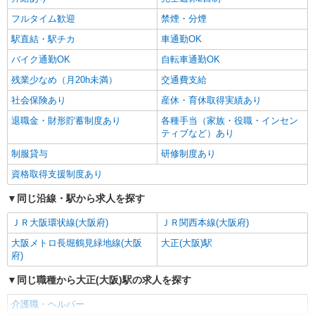
大阪市大正区
フルタイム歓迎
禁煙・分煙
詳細を見る
キープ
駅直結・駅チカ
車通勤OK
バイク通勤OK
自転車通勤OK
残業少なめ（月20h未満）
交通費支給
社会保険あり
産休・育休取得実績あり
退職金・財形貯蓄制度あり
各種手当（家族・役職・インセン
ティブなど）あり
制服貸与
研修制度あり
資格取得支援制度あり
同じ沿線・駅から求人を探す
ＪＲ大阪環状線(大阪府)
ＪＲ関西本線(大阪府)
大阪メトロ長堀鶴見緑地線(大阪
大正(大阪)駅
府)
同じ職種から大正(大阪)駅の求人を探す
介護職・ヘルパー