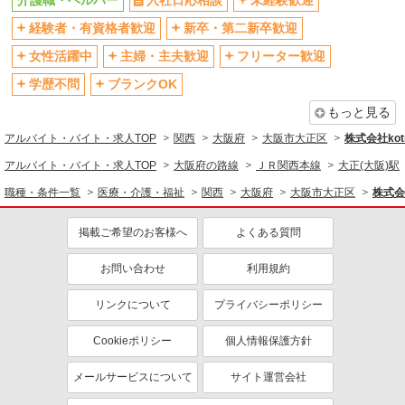
介護職・ヘルパー
入社日応相談
未経験歓迎
社会保険あり
産休・育休取得実績あり
経験者・有資格者歓迎
新卒・第二新卒歓迎
退職金・財形貯蓄制度あり
各種手当（家族・役職・インセン
女性活躍中
主婦・主夫歓迎
フリーター歓迎
ティブなど）あり
学歴不問
ブランクOK
制服貸与
研修制度あり
もっと見る
資格取得支援制度あり
アルバイト・バイト・求人TOP
関西
大阪府
大阪市大正区
株式会社kotr
同じ職種から求人を探す
アルバイト・バイト・求人TOP
大阪府の路線
ＪＲ関西本線
大正(大阪)駅
医療・介護・福祉
職種・条件一覧
医療・介護・福祉
関西
大阪府
大阪市大正区
株式会社
介護職・ヘルパー
掲載ご希望のお客様へ
よくある質問
同じ特徴から求人を探す
未経験歓迎
ミドル（40代～）活躍中
お問い合わせ
利用規約
ボーナス・賞与あり
車通勤OK
リンクについて
プライバシーポリシー
交通費支給
社会保険あり
Cookieポリシー
個人情報保護方針
産休・育休取得実績あり
メールサービスについて
サイト運営会社