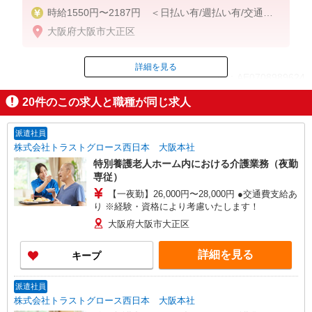
時給1550円〜2187円 ＜日払い有/週払い有/交通費
全支給(ガソリン代含む)＞
大阪府大阪市大正区
詳細を見る
ID：AE0708989624
20
件のこの求人と職種が同じ求人
掲載期間終了
派遣社員
株式会社トラストグロース西日本 大阪本社
特別養護老人ホーム内における介護業務（夜勤
専従）
【一夜勤】26,000円〜28,000円 ●交通費支給あ
り ※経験・資格により考慮いたします！
大阪府大阪市大正区
詳細を見る
キープ
派遣社員
株式会社トラストグロース西日本 大阪本社