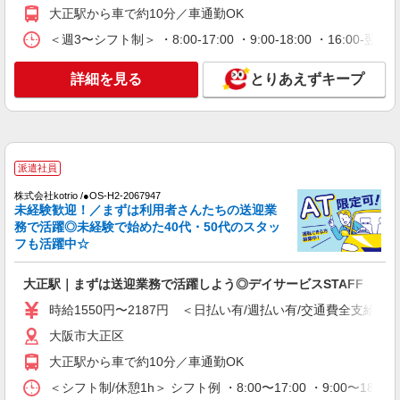
通費全支給(ガソリン代含む)＞
大正駅から車で約10分／車通勤OK
大阪市大正区
＜週3〜シフト制＞ ・8:00-17:00 ・9:00-18:00 ・16:
詳細を見る
キープ
詳細を見る
とりあえずキープ
派遣社員
株式会社kotrio /●OS-H2-2006249
大阪市大正区＊グループホームSTAFF＊生活
のサポート業務を担当
派遣社員
時給1550円〜2187円 ＜日払い有/週払い有/交
株式会社kotrio /●OS-H2-2067947
通費全支給(ガソリン代含む)＞
未経験歓迎！／まずは利用者さんたちの送迎業
務で活躍◎未経験で始めた40代・50代のスタッ
大阪市大正区
フも活躍中☆
詳細を見る
キープ
大正駅｜まずは送迎業務で活躍しよう◎デイサービスSTAFF
派遣社員
時給1550円〜2187円 ＜日払い有/週払い有/交通費全支給(ガ
株式会社kotrio /●OS-H2-2012146
大阪市大正区
大正駅｜未経験でも大丈夫◎研修が手厚い有料
大正駅から車で約10分／車通勤OK
住宅の介護♪
時給1550円〜2187円 ＜日払い有/週払い有/交
＜シフト制/休憩1h＞ シフト例 ・8:00〜17:00 ・9:00〜18: