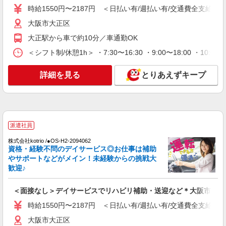
時給1550円〜2187円 ＜日払い有/週払い有/交通費全支給(ガ
通費全支給(ガソリン代含む)＞
大阪市大正区
大阪市大正区
大正駅から車で約10分／車通勤OK
詳細を見る
キープ
＜シフト制/休憩1h＞ ・7:30〜16:30 ・9:00〜18:00 ・10:0
派遣社員
詳細を見る
とりあえずキープ
株式会社kotrio /●OS-H2-2009806
毎日通うのが楽しみになる＊ホテルのような美
しいサ高住のSTAFF
時給1550円〜2187円 ＜日払い有/週払い有/交
通費全支給(ガソリン代含む)＞
派遣社員
大阪市大正区
株式会社kotrio /●OS-H2-2094062
資格・経験不問のデイサービス◎お仕事は補助
詳細を見る
キープ
やサポートなどがメイン！未経験からの挑戦大
歓迎♪
派遣社員
株式会社kotrio /●OS-H2-2020450
＜面接なし＞デイサービスでリハビリ補助・送迎など＊大阪市大正
大正駅★未経験OKの人間関係に悩まない職場
時給1550円〜2187円 ＜日払い有/週払い有/交通費全支給(ガ
へ★サ高住スタッフ
大阪市大正区
時給1550円〜2187円 ＜日払い有/週払い有/交