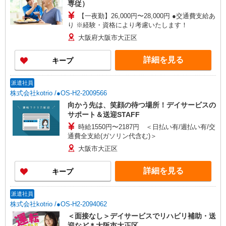
専従）
【一夜勤】26,000円〜28,000円 ●交通費支給あ
り ※経験・資格により考慮いたします！
大阪府大阪市大正区
詳細を見る
キープ
派遣社員
株式会社kotrio /●OS-H2-2009566
向かう先は、笑顔の待つ場所！デイサービスの
サポート＆送迎STAFF
時給1550円〜2187円 ＜日払い有/週払い有/交
通費全支給(ガソリン代含む)＞
大阪市大正区
詳細を見る
キープ
派遣社員
株式会社kotrio /●OS-H2-2094062
＜面接なし＞デイサービスでリハビリ補助・送
迎など＊大阪市大正区