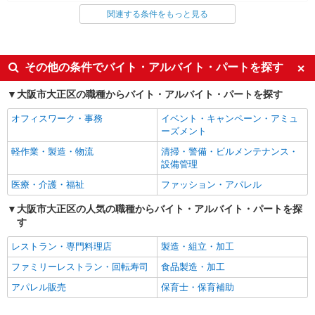
関連する条件をもっと見る
同じ雇用形態から大正(大阪)駅の求人を探す
派遣社員
同じ特徴から大正(大阪)駅の求人を探す
その他の条件でバイト・アルバイト・パートを探す
入社日応相談
未経験歓迎
大阪市大正区の職種からバイト・アルバイト・パートを探す
経験者・有資格者歓迎
新卒・第二新卒歓迎
オフィスワーク・事務
イベント・キャンペーン・アミュ
女性活躍中
主婦・主夫歓迎
ーズメント
フリーター歓迎
学歴不問
軽作業・製造・物流
清掃・警備・ビルメンテナンス・
設備管理
ブランクOK
ミドル（40代～）活躍中
医療・介護・福祉
ファッション・アパレル
エルダー（50代～）活躍中
シニア（60代～）活躍中
大阪市大正区の人気の職種からバイト・アルバイト・パートを探
高収入・高額
ボーナス・賞与あり
す
昇給あり
完全週休2日制
レストラン・専門料理店
製造・組立・加工
フルタイム歓迎
禁煙・分煙
ファミリーレストラン・回転寿司
食品製造・加工
駅直結・駅チカ
車通勤OK
アパレル販売
保育士・保育補助
バイク通勤OK
自転車通勤OK
残業少なめ（月20h未満）
交通費支給