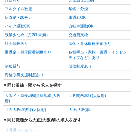
昇給あり
完全週休2日制
大阪市大正区
フルタイム歓迎
禁煙・分煙
駅直結・駅チカ
車通勤OK
詳細を見る
キープ
バイク通勤OK
自転車通勤OK
残業少なめ（月20h未満）
交通費支給
社会保険あり
産休・育休取得実績あり
退職金・財形貯蓄制度あり
各種手当（家族・役職・インセン
ティブなど）あり
制服貸与
研修制度あり
資格取得支援制度あり
同じ沿線・駅から求人を探す
大阪メトロ長堀鶴見緑地線(大阪
ＪＲ関西本線(大阪府)
府)
ＪＲ大阪環状線(大阪府)
大正(大阪)駅
同じ職種から大正(大阪)駅の求人を探す
介護職・ヘルパー