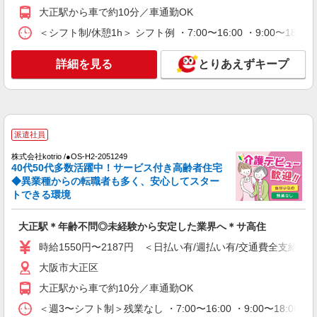
通費全支給(ガソリン代含む)＞
大正駅から車で約10分／車通勤OK
大阪市大正区
＜シフト制/休憩1h＞ シフト例 ・7:00〜16:00 ・9:00〜18:
詳細を見る
キープ
詳細を見る
とりあえずキープ
派遣社員
株式会社ブレイブ（マイナビグループ）/MD27
介護スタッフ ◆デイサービス、サービス付き
高齢者向け住宅、グループホームなど様々な勤
派遣社員
務先から選べます。
未経験：時給1500〜1700円（資格・経験によ
株式会社kotrio /●OS-H2-2051249
る） 経験者：時給1700〜1900円（資格・経験によ
40代50代多数活躍中！サービス付き高齢者住宅
る） ◎月収例 時給1900円×1日8時間×22日（週5
大阪府大阪市大正区 【最寄駅】 ◆各線「大正
◆異業種からの転職者も多く、安心してスター
日）＝33万4400円 ◆昇給あり ◆支払い方法 ※日
駅」 ★その他、近隣に多数勤務地あります！
トできる環境
払い/週払い/月払い対応も可能です。詳しくは面談
時にご相談ください。 ◆交通費：別途全額支給 ※
詳細を見る
キープ
大正駅＊年齢不問◎未経験から安定した業界へ＊サ高住
当社規定あり
時給1550円〜2187円 ＜日払い有/週払い有/交通費全支給(ガ
派遣社員
大阪市大正区
株式会社kotrio /●OS-H2-2069275
大正駅＊幅広い世代が活動中！サ高住のサポー
大正駅から車で約10分／車通勤OK
トSTAFF
＜週3〜シフト制＞残業なし ・7:00〜16:00 ・9:00〜18:0