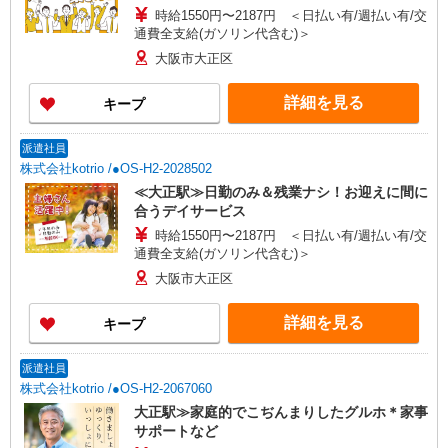
時給1550円〜2187円 ＜日払い有/週払い有/交
通費全支給(ガソリン代含む)＞
大阪市大正区
詳細を見る
キープ
派遣社員
株式会社kotrio /●OS-H2-2028502
≪大正駅≫日勤のみ＆残業ナシ！お迎えに間に
合うデイサービス
時給1550円〜2187円 ＜日払い有/週払い有/交
通費全支給(ガソリン代含む)＞
大阪市大正区
詳細を見る
キープ
派遣社員
株式会社kotrio /●OS-H2-2067060
大正駅≫家庭的でこぢんまりしたグルホ＊家事
サポートなど