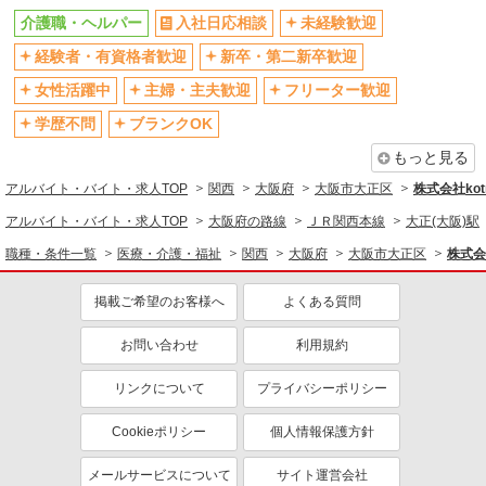
介護職・ヘルパー
入社日応相談
未経験歓迎
社会保険あり
産休・育休取得実績あり
経験者・有資格者歓迎
新卒・第二新卒歓迎
退職金・財形貯蓄制度あり
各種手当（家族・役職・インセン
ティブなど）あり
女性活躍中
主婦・主夫歓迎
フリーター歓迎
制服貸与
研修制度あり
学歴不問
ブランクOK
資格取得支援制度あり
もっと見る
同じ職種から求人を探す
アルバイト・バイト・求人TOP
関西
大阪府
大阪市大正区
株式会社kotr
医療・介護・福祉
アルバイト・バイト・求人TOP
大阪府の路線
ＪＲ関西本線
大正(大阪)駅
介護職・ヘルパー
職種・条件一覧
医療・介護・福祉
関西
大阪府
大阪市大正区
株式会社
同じ特徴から求人を探す
掲載ご希望のお客様へ
よくある質問
未経験歓迎
ミドル（40代～）活躍中
お問い合わせ
利用規約
ボーナス・賞与あり
車通勤OK
交通費支給
社会保険あり
リンクについて
プライバシーポリシー
産休・育休取得実績あり
Cookieポリシー
個人情報保護方針
メールサービスについて
サイト運営会社