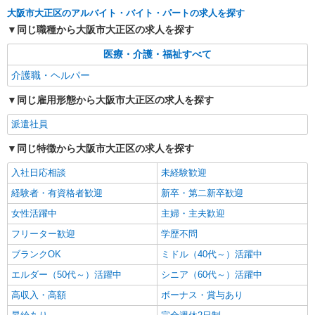
通費全支給(ガソリン代含む)＞
大阪市大正区のアルバイト・バイト・パートの求人を探す
大阪市大正区
同じ職種から大阪市大正区の求人を探す
詳細を見る
キープ
医療・介護・福祉すべて
介護職・ヘルパー
派遣社員
株式会社kotrio /●OS-H2-2066862
同じ雇用形態から大阪市大正区の求人を探す
大阪市大正区＊グループホームSTAFF＊経験
派遣社員
不問◎日収1.2万円も可
時給1550円〜2187円 ＜日払い有/週払い有/交
同じ特徴から大阪市大正区の求人を探す
通費全支給(ガソリン代含む)＞
入社日応相談
未経験歓迎
大阪市大正区
経験者・有資格者歓迎
新卒・第二新卒歓迎
詳細を見る
キープ
女性活躍中
主婦・主夫歓迎
フリーター歓迎
学歴不問
派遣社員
株式会社kotrio /●OS-H2-2086422
ブランクOK
ミドル（40代～）活躍中
＜大阪市大正区＞デイサービスSTAFF募集≪
エルダー（50代～）活躍中
シニア（60代～）活躍中
週3勤務≫≪夕方退社≫
高収入・高額
ボーナス・賞与あり
時給1550円〜2187円 ＜日払い有/週払い有/交
通費全支給(ガソリン代含む)＞