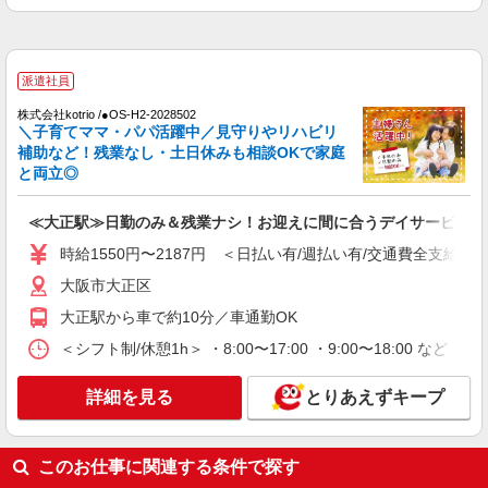
通費全支給(ガソリン代含む)＞
大阪市大正区
派遣社員
詳細を見る
キープ
株式会社kotrio /●OS-H2-2028502
＼子育てママ・パパ活躍中／見守りやリハビリ
派遣社員
補助など！残業なし・土日休みも相談OKで家庭
株式会社kotrio /●OS-H2-2068381
と両立◎
≪大正駅≫介護の現場で心を燃やせ！！！デイ
サービスSTAFF
≪大正駅≫日勤のみ＆残業ナシ！お迎えに間に合うデイサービス
時給1550円〜2187円 ＜日払い有/週払い有/交
通費全支給(ガソリン代含む)＞
時給1550円〜2187円 ＜日払い有/週払い有/交通費全支給(ガ
大阪市大正区
大阪市大正区
大正駅から車で約10分／車通勤OK
詳細を見る
キープ
＜シフト制/休憩1h＞ ・8:00〜17:00 ・9:00〜18:00 など 
派遣社員
詳細を見る
とりあえずキープ
株式会社kotrio /●OS-H2-1980921
<大阪市大正区>高時給&シフト柔軟でいいとこ
取り♪サ高住の補助STAFF
このお仕事に関連する条件で探す
時給1550円〜2187円 ＜日払い有/週払い有/交