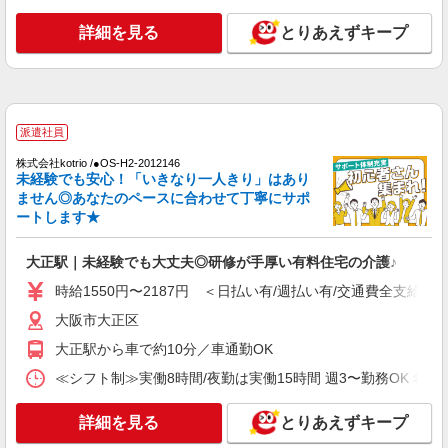
時給1550円〜2187円 ＜日払い有/週払い有/交
通費全支給(ガソリン代含む)＞
詳細を見る
とりあえずキープ
大阪市大正区
詳細を見る
キープ
派遣社員
派遣社員
株式会社kotrio /●OS-H2-2067324
株式会社kotrio /●OS-H2-2012146
大正駅/未経験OK★誰かの支えになれる人に！
未経験でも安心！「いきなり一人きり」はあり
グルホの世話人♪
ません◎あなたのペースに合わせて丁寧にサポ
ートします★
時給1550円〜2187円 ＜日払い有/週払い有/交
通費全支給(ガソリン代含む)＞
大正駅｜未経験でも大丈夫◎研修が手厚い有料住宅の介護♪
大阪市大正区
時給1550円〜2187円 ＜日払い有/週払い有/交通費全支給(ガ
詳細を見る
キープ
大阪市大正区
大正駅から車で約10分／車通勤OK
派遣社員
株式会社kotrio /●OS-H2-1905889
≪シフト制≫実働8時間/夜勤は実働15時間 週3〜勤務OK 希望シフト制 
大正駅▼綺麗なサ高住で生活ケア▼清掃やフロ
アの巡回など
詳細を見る
とりあえずキープ
時給1550円〜2187円 ＜日払い有/週払い有/交