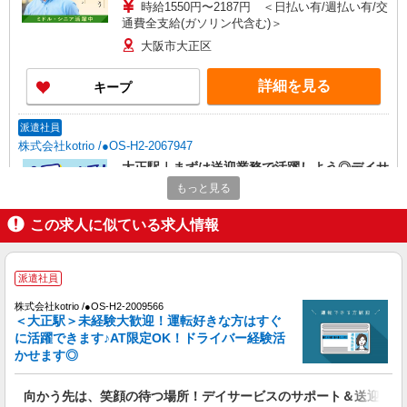
時給1550円〜2187円 ＜日払い有/週払い有/交
通費全支給(ガソリン代含む)＞
大阪市大正区
詳細を見る
キープ
派遣社員
株式会社kotrio /●OS-H2-2067947
大正駅｜まずは送迎業務で活躍しよう◎デイサ
ービスSTAFF
もっと見る
時給1550円〜2187円 ＜日払い有/週払い有/交
通費全支給(ガソリン代含む)＞
この求人に似ている求人情報
大阪市大正区
派遣社員
詳細を見る
キープ
株式会社kotrio /●OS-H2-2009566
＜大正駅＞未経験大歓迎！運転好きな方はすぐ
派遣社員
に活躍できます♪AT限定OK！ドライバー経験活
株式会社kotrio /●OS-H2-2093978
かせます◎
＼健康的に働こう／利用者さんと一緒に体操や
リハビリサポート等
向かう先は、笑顔の待つ場所！デイサービスのサポート＆送迎STA
時給1550円〜2187円 ＜日払い有/週払い有/交