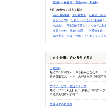
看護師・保健師・看護助手・助産師
同じ特徴から求人を探す
入社日応相談
未経験歓迎
経験者・有資
ブランクOK
ミドル（40代～）活躍中
昇給あり
完全週休2日制
フルタイム歓
残業少なめ（月20h未満）
交通費支給
各種手当（家族・役職・インセンティブ
このお仕事に近い条件で探す
正看護師
特別養護老人ホーム 大和園白鳳（香芝市尼寺
デイサービス 看護スタッフ
時給1,627円 ★土日祝日は時給100円アップ
奈良県天理市別所町16
皮膚科での看護師