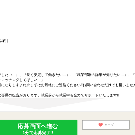
間以内）
がしたい…』、『長く安定して働きたい…』、『就業部署の詳細が知りたい…』、『
をマッチングしてほしい…』
になりますよね☆まずはお気軽にご連絡ください!!お問い合わせだけでも構いません
専属の担当がおります。就業前から就業中も全力でサポートいたします!!
応募画面へ進む
キープ
1分で応募完了!!