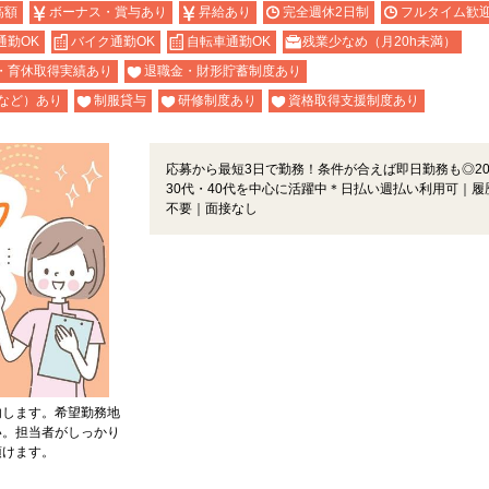
高額
ボーナス・賞与あり
昇給あり
完全週休2日制
フルタイム歓
通勤OK
バイク通勤OK
自転車通勤OK
残業少なめ（月20h未満）
・育休取得実績あり
退職金・財形貯蓄制度あり
など）あり
制服貸与
研修制度あり
資格取得支援制度あり
応募から最短3日で勤務！条件が合えば即日勤務も◎2
30代・40代を中心に活躍中＊日払い週払い利用可｜履
不要｜面接なし
内します。希望勤務地
い。担当者がしっかり
頂けます。