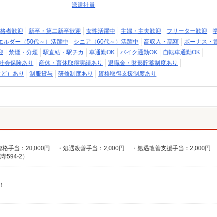
派遣社員
格者歓迎
新卒・第二新卒歓迎
女性活躍中
主婦・主夫歓迎
フリーター歓迎
エルダー（50代～）活躍中
シニア（60代～）活躍中
高収入・高額
ボーナス・
迎
禁煙・分煙
駅直結・駅チカ
車通勤OK
バイク通勤OK
自転車通勤OK
社会保険あり
産休・育休取得実績あり
退職金・財形貯蓄制度あり
など）あり
制服貸与
研修制度あり
資格取得支援制度あり
594-2）
！