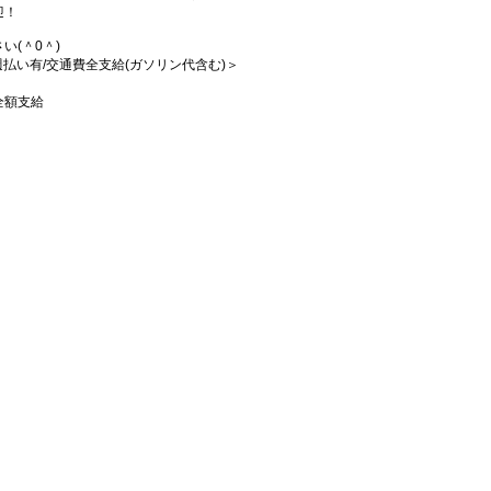
迎！
(＾0＾)
/週払い有/交通費全支給(ガソリン代含む)＞
全額支給