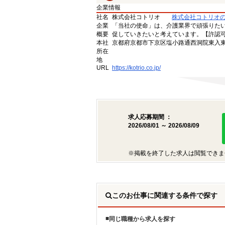
企業情報
社名
株式会社コトリオ
株式会社コトリオ
企業
「当社の使命」は、介護業界で頑張りた
概要
促していきたいと考えています。【許認可番号】
本社
京都府京都市下京区塩小路通西洞院東入東塩
所在
地
URL
https://kotrio.co.jp/
求人応募期間 ：
2026/08/01 ～ 2026/08/09
※掲載を終了した求人は閲覧できま
このお仕事に関連する条件で探す
同じ職種から求人を探す