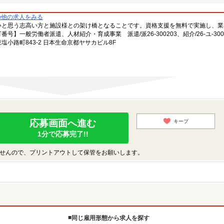
の他の求人をみる
いと思う志高い方と施設様との架け橋となることです。資格支援を無料で実施し、業
一般労働者派遣、人材紹介・育成事業 派遣/派26-300203、紹介/26-ユ-300
小路町843-2 日本生命京都ヤサカビル8F
応募画面へ進む
キープ
1分で応募完了!!
せんので、プリントアウトして保管をお願いします。
同じ雇用形態から求人を探す