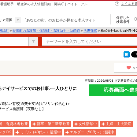
よくある
・保健師・看護助手・助産師の求人情報詳細 - 斑鳩町｜バイト・アル
保存した
0
リア選択
「あなたの街」のお仕事が探せる求人サイト
検索条件
斑鳩町
>
斑鳩町の看護師・保健師・看護助手・助産師
>
法隆寺駅
> 株式会社kotrio /●NR-
キ
更新日：2026/08/03 ※更新日時点
るデイサービスでのお仕事♪一人ひとりに
応募画面へ進
有/週払い有/交通費全支給(ガソリン代含む)＞
サービス看護師【夜勤なし】
者・有資格者歓迎
新卒・第二新卒歓迎
女性活躍中
主婦・主夫歓迎
ンクOK
ミドル（40代～）活躍中
エルダー（50代～）活躍中