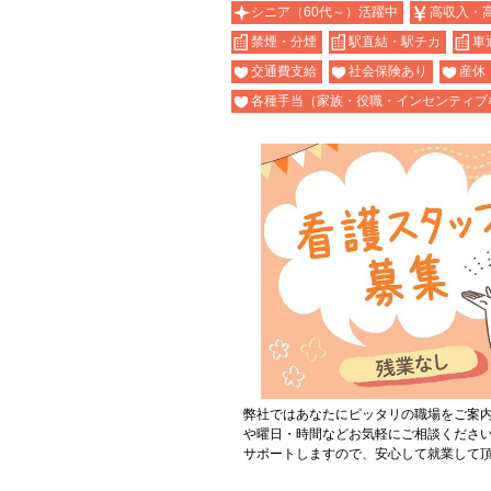
シニア（60代～）活躍中
高収入・
禁煙・分煙
駅直結・駅チカ
車
交通費支給
社会保険あり
産休
各種手当（家族・役職・インセンティブ
弊社ではあなたにピッタリの職場をご案
や曜日・時間などお気軽にご相談くださ
サポートしますので、安心して就業して