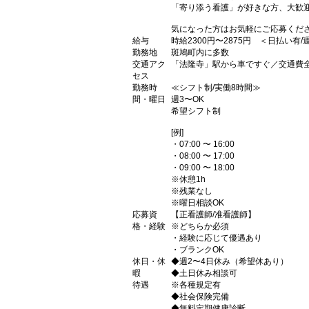
「寄り添う看護」が好きな方、大歓
気になった方はお気軽にご応募ください
給与
時給2300円〜2875円 ＜日払い有
勤務地
斑鳩町内に多数
交通アク
「法隆寺」駅から車ですぐ／交通費
セス
勤務時
≪シフト制/実働8時間≫
間・曜日
週3〜OK
希望シフト制
[例]
・07:00 〜 16:00
・08:00 〜 17:00
・09:00 〜 18:00
※休憩1h
※残業なし
※曜日相談OK
応募資
【正看護師/准看護師】
格・経験
※どちらか必須
・経験に応じて優遇あり
・ブランクOK
休日・休
◆週2〜4日休み（希望休あり）
暇
◆土日休み相談可
待遇
※各種規定有
◆社会保険完備
◆無料定期健康診断