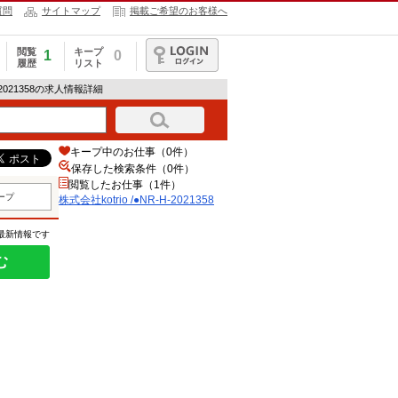
質問
サイトマップ
掲載ご希望のお客様へ
閲覧
キープ
1
0
履歴
リスト
ログイン
H-2021358の求人情報詳細
キープ中のお仕事（0件）
保存した検索条件（
0
件）
閲覧したお仕事（1件）
ープ
株式会社kotrio /●NR-H-2021358
の最新情報です
む