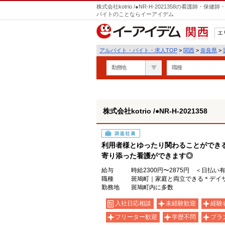
株式会社kotrio /●NR-H-2021358の看護師
バイトのことならイーアイデム
エ
関西
アルバイト・バイト・求人TOP
>
関西
>
奈良県
>
勤務地
職種
株式会社kotrio /●NR-H-2021358
派遣社員
利用者様とゆったり関わることができ
寄り添った看護ができます◎
給与
時給2300円〜2875円 ＜日払い
職種
斑鳩町｜家庭と両立できる＊デイ
勤務地
斑鳩町内に多数
入社日応相談
未経験歓迎
経験
フリーター歓迎
学歴不問
ブラ