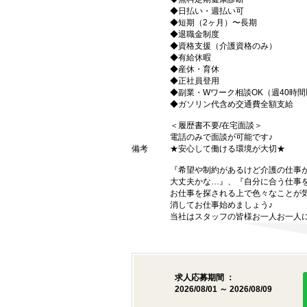
◆日払い・週払い可
◆短期（2ヶ月）〜長期
◆退職金制度
◆資格支援（介護資格のみ）
◆有給休暇
◆産休・育休
◆正社員登用
◆副業・Wワーク相談OK（週40時
◆ガソリン代含め交通費全額支給
＜履歴書不要/在宅面談＞
電話のみで面談が可能です♪
備考
★安心して働ける環境が大切★
『希望や制約があるけど介護の仕事
大丈夫かな…』、『自分に合う仕事
お仕事を探される上で色々なことが気
消してお仕事始めましょう♪
当社はスタッフの皆様お一人お一人に
求人応募期間 ：
2026/08/01 ～ 2026/08/09