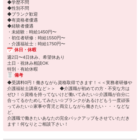
◆学歴不問
◆性別不問
◆ブランク歓迎
◆有資格者優遇
◆経験者優遇
・未経験：時給1450円〜
・初任者研修：時給1550円〜
・介護福祉士：時給1750円〜
休日・休暇
週2日〜4日休み、希望休あり
土日・祝休み相談OK
特別・有給休暇
備考
◆受講料0円！働きながら資格取得できます！＜＜実務者研修や
介護福祉士講座など＞＞ ◆介護職が初めての方・不安な方は
ぜひ！☆資格を持ってないけど働いてみたい☆介護職が自分に
合ってるかためしてみたい☆ブランクがあるけどもう一度頑張
ってみたい☆家事や育児と両立しながら働きたい・・・などな
ど。
介護職で働きたいあなたの完全バックアップをさせていただき
ます！何なりとご相談下さい！