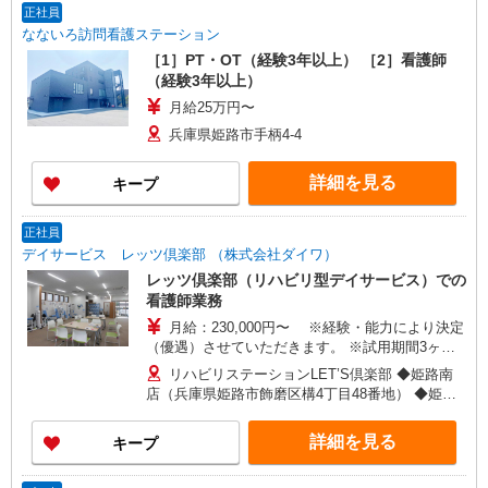
正社員
なないろ訪問看護ステーション
［1］PT・OT（経験3年以上） ［2］看護師
（経験3年以上）
月給25万円〜
兵庫県姫路市手柄4-4
詳細を見る
キープ
正社員
デイサービス レッツ倶楽部 （株式会社ダイワ）
レッツ倶楽部（リハビリ型デイサービス）での
看護師業務
月給：230,000円〜 ※経験・能力により決定
（優遇）させていただきます。 ※試用期間3ヶ月
あり（同条件）
リハビリステーションLET’S倶楽部 ◆姫路南
店（兵庫県姫路市飾磨区構4丁目48番地） ◆姫路
店（兵庫県姫路市大津区平松233番地20） ◆あぼ
し店（兵庫県姫路市網干区大江島94番3） ★車通
詳細を見る
キープ
勤OK