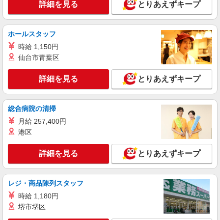
姫路市飾磨区
詳細を見る
とりあえずキープ
詳細を見る
キープ
ホールスタッフ
派遣社員
時給 1,150円
株式会社kotrio /●KB-H-2020857
仙台市青葉区
平松駅≫タイパ重視で稼げる看護助手＊無料資
格支援で時給UP
詳細を見る
とりあえずキープ
時給1450円〜2187円 ＜日払い有/週払い有/交
通費全支給(ガソリン代含む)＞
総合病院の清掃
姫路市内＊大津中学校近く
月給 257,400円
詳細を見る
キープ
港区
派遣社員
詳細を見る
とりあえずキープ
株式会社kotrio /●KB-H-1879479
＜姫路駅＞綺麗な病院の看護助手
レジ・商品陳列スタッフ
時給1550円〜2187円 ＜日払い有/週払い有/交
通費全支給(ガソリン代含む)＞
時給 1,180円
堺市堺区
姫路市 最寄り駅：姫路