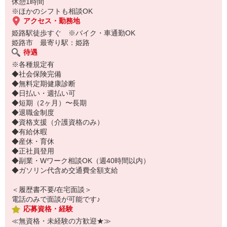
休憩1時間
※ほかのシフトも相談OK
アクセス・勤務地
姫路駅徒歩すぐ ※バイク・車通勤OK
姫路市 最寄り駅：姫路
待遇
※各種規定有
◆社会保険完備
◆無料定期健康診断
◆日払い・週払い可
◆短期（2ヶ月）〜長期
◆退職金制度
◆資格支援（介護資格のみ）
◆有給休暇
◆産休・育休
◆正社員登用
◆副業・Wワーク相談OK（週40時間以内）
◆ガソリン代含め交通費全額支給
＜履歴書不要/在宅面談＞
電話のみで面談が可能です♪
応募資格・経験
≪無資格・未経験の方歓迎★≫