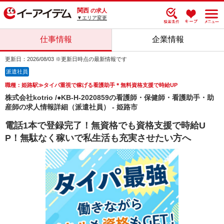
関西
の求人
▼エリア変更
仕事情報
企業情報
更新日：2026/08/03 ※更新日時点の最新情報です
派遣社員
職種：姫路駅≫タイパ重視で稼げる看護助手＊無料資格支援で時給UP
株式会社kotrio /●KB-H-2020859の看護師・保健師・看護助手・助
産師の求人情報詳細（派遣社員） - 姫路市
電話1本で登録完了！無資格でも資格支援で時給U
P！無駄なく稼いで私生活も充実させたい方へ