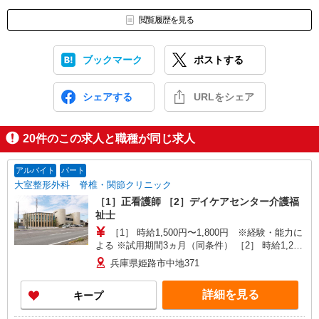
閲覧履歴を見る
ブックマーク
ポストする
シェアする
URLをシェア
20
件のこの求人と職種が同じ求人
アルバイト
パート
大室整形外科 脊椎・関節クリニック
［1］正看護師 ［2］デイケアセンター介護福
祉士
［1］ 時給1,500円〜1,800円 ※経験・能力に
よる ※試用期間3ヵ月（同条件） ［2］ 時給1,200
円 ※試用期間3ヵ月（同条件）
兵庫県姫路市中地371
詳細を見る
キープ