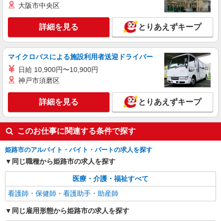
大阪市中央区
派遣社員
株式会社kotrio /●KB-H-1682730
詳細を見る
とりあえずキープ
英賀保駅|ホテルみたいな高齢者マンション！
見守り/生活補助等
時給1550円〜2187円 ＜日払い有/週払い有/交
マイクロバスによる施設利用者送迎ドライバー
通費全支給(ガソリン代含む)＞
日給 10,900円〜10,900円
姫路市＊最寄り：英賀保駅
神戸市須磨区
詳細を見る
キープ
詳細を見る
とりあえずキープ
派遣社員
株式会社kotrio /●KB-H-1570960
このお仕事に関連する条件で探す
お試し勤務OK♪姫路駅の病院で看護助手▼補助
作業のみ！面接なし
姫路市のアルバイト・バイト・パートの求人を探す
同じ職種から姫路市の求人を探す
時給1550円〜2187円 ＜日払い有/週払い有/交
通費全支給(ガソリン代含む)＞
医療・介護・福祉すべて
姫路市 ※姫路駅から徒歩8分
看護師・保健師・看護助手・助産師
詳細を見る
キープ
同じ雇用形態から姫路市の求人を探す