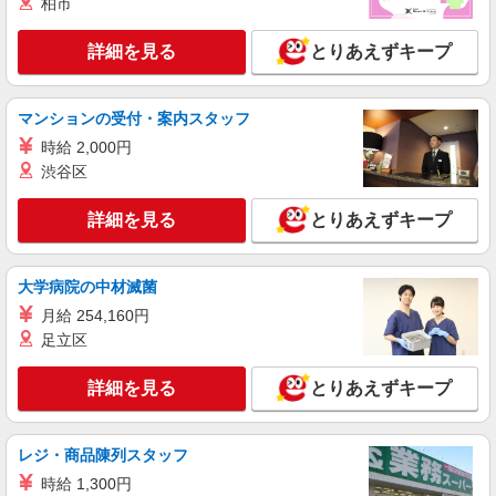
柏市
派遣社員
詳細を見る
とりあえずキープ
株式会社kotrio /●KB-H-1900101
京口駅＊医療現場を支える看護助手＊嬉しい高
時給◎研修あり
マンションの受付・案内スタッフ
時給1450円〜2187円 ＜日払い有/週払い有/交
時給 2,000円
通費全支給(ガソリン代含む)＞
渋谷区
姫路市内 最寄り駅：京口
詳細を見る
とりあえずキープ
詳細を見る
キープ
派遣社員
大学病院の中材滅菌
株式会社kotrio /●KB-H-1855525
月給 254,160円
姫路駅の看護助手＊給与重視なら夜勤(時給
足立区
1.25倍)がおすすめ◎
時給1550円〜2187円 ＜日払い有/週払い有/交
詳細を見る
とりあえずキープ
通費全支給(ガソリン代含む)＞
姫路市/最寄り：姫路駅
レジ・商品陳列スタッフ
詳細を見る
キープ
時給 1,300円