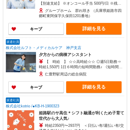
【別途支給】 ※オンコール手当 500円/日 ※残業
手当
グループホーム 群れ咲き （兵庫県姫路市四
郷町東阿保字久保田1201番地）
詳細を見る
キープ
派遣社員
株式会社ルフト・メディカルケア 神戸支店
夕方からの病棟アシスタント
【 時給 】 ☆☆高時給☆☆ ◎週5日勤務⇒
時給1,550円 1日６時間の短時間勤務♪ 《短時間×
高時給》で効率良くお仕事をしたい方必見！ シフ
仁豊野駅周辺の総合病院
ト制、平日のみの勤務…等、ご希望のお伝えが可
能です！ ◇交通費規定支給 ◇マイカー通勤可
詳細を見る
キープ
派遣社員
株式会社kotrio /●KB-H-1900323
姫路駅のサ高住＊シフト融通が利くため子育て
世代から大人気♪
時給2350円〜2937円 ＜日払い有/週払い有/交