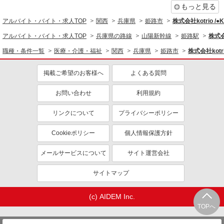
同じ職種から求人を探す
もっと見る
アルバイト・バイト・求人TOP
関西
兵庫県
姫路市
株式会社kotrio /
医療・介護・福祉
アルバイト・バイト・求人TOP
兵庫県の路線
山陽新幹線
姫路駅
株式会
看護師・保健師・看護助手・助産師
職種・条件一覧
医療・介護・福祉
関西
兵庫県
姫路市
株式会社kotr
同じ特徴から求人を探す
掲載ご希望のお客様へ
よくある質問
未経験歓迎
ミドル（40代～）活躍中
ボーナス・賞与あり
車通勤OK
お問い合わせ
利用規約
交通費支給
社会保険あり
リンクについて
プライバシーポリシー
産休・育休取得実績あり
Cookieポリシー
個人情報保護方針
メールサービスについて
サイト運営会社
サイトマップ
(c) AIDEM Inc.
TOPへ