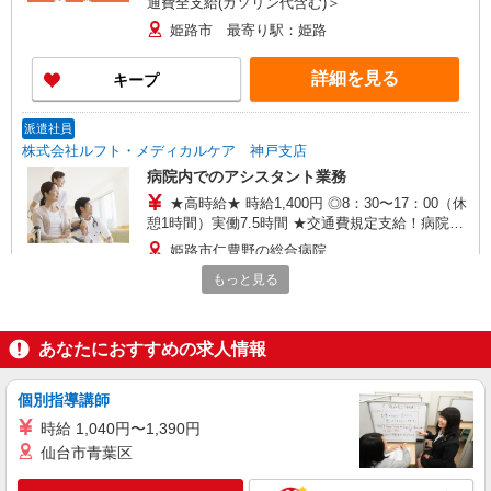
通費全支給(ガソリン代含む)＞
姫路市 最寄り駅：姫路
詳細を見る
キープ
派遣社員
株式会社ルフト・メディカルケア 神戸支店
病院内でのアシスタント業務
★高時給★ 時給1,400円 ◎8：30〜17：00（休
憩1時間）実働7.5時間 ★交通費規定支給！病院敷
地内、駐車場完備！！ ■月収例 ・週5日、1日7.5
姫路市仁豊野の総合病院
時間 （※22日勤務で計算の場合） ⇒月 231,000
もっと見る
円 ☆嬉しい20万越え！
詳細を見る
キープ
あなたにおすすめの求人情報
派遣社員
株式会社kotrio /●KB-H-1900102
亀山駅＊医療現場を支える看護助手＊嬉しい高
個別指導講師
時給◎研修あり
時給 1,040円〜1,390円
時給1450円〜2187円 ＜日払い有/週払い有/交
仙台市青葉区
通費全支給(ガソリン代含む)＞