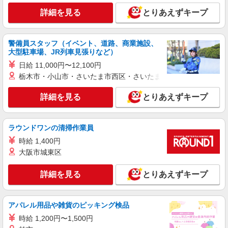
詳細を見る
キープ
詳細を見る
とりあえずキープ
派遣社員
株式会社kotrio /●KB-H-1813324
警備員スタッフ（イベント、道路、商業施設、
お試し勤務OK♪野里駅の病院で看護助手▼補助
大型駐車場、JR列車見張りなど）
作業！面接なし
日給 11,000円〜12,100円
時給1550円〜2187円 ＜日払い有/週払い有/交
栃木市・小山市・さいたま市西区・さいたま市岩槻区・久喜市・
通費全支給(ガソリン代含む)＞
＜駅チカ＞野里駅から徒歩5分
詳細を見る
とりあえずキープ
詳細を見る
キープ
ラウンドワンの清掃作業員
派遣社員
時給 1,400円
株式会社kotrio /●KB-H-1879478
大阪市城東区
＜亀山駅＞綺麗な病院の看護助手
詳細を見る
とりあえずキープ
時給1550円〜2187円 ＜日払い有/週払い有/交
通費全支給(ガソリン代含む)＞
姫路市飾磨区
アパレル用品や雑貨のピッキング検品
時給 1,200円〜1,500円
詳細を見る
キープ