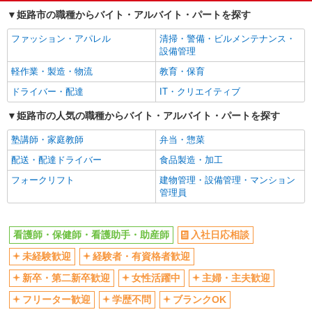
経験者・有資格者歓迎
新卒・第二新卒歓迎
姫路市の職種からバイト・アルバイト・パートを探す
女性活躍中
主婦・主夫歓迎
ファッション・アパレル
清掃・警備・ビルメンテナンス・
フリーター歓迎
学歴不問
設備管理
ブランクOK
ミドル（40代～）活躍中
軽作業・製造・物流
教育・保育
エルダー（50代～）活躍中
シニア（60代～）活躍中
ドライバー・配達
IT・クリエイティブ
高収入・高額
ボーナス・賞与あり
姫路市の人気の職種からバイト・アルバイト・パートを探す
昇給あり
完全週休2日制
塾講師・家庭教師
弁当・惣菜
フルタイム歓迎
禁煙・分煙
配送・配達ドライバー
食品製造・加工
駅直結・駅チカ
車通勤OK
フォークリフト
建物管理・設備管理・マンション
バイク通勤OK
自転車通勤OK
管理員
残業少なめ（月20h未満）
交通費支給
社会保険あり
産休・育休取得実績あり
看護師・保健師・看護助手・助産師
入社日応相談
退職金・財形貯蓄制度あり
各種手当（家族・役職・インセン
未経験歓迎
経験者・有資格者歓迎
ティブなど）あり
制服貸与
研修制度あり
新卒・第二新卒歓迎
女性活躍中
主婦・主夫歓迎
資格取得支援制度あり
フリーター歓迎
学歴不問
ブランクOK