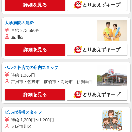
詳細を見る
とりあえずキープ
詳細を見る
キープ
派遣社員
大学病院の清掃
株式会社kotrio /●KB-H-1682145
月給 273,650円
【東姫路駅】資格経験なしOK★日払い◎看護
品川区
師補助や備品管理等
時給1550円〜2187円 ＜日払い有/週払い有/交
詳細を見る
とりあえずキープ
通費全支給(ガソリン代含む)＞
姫路市 【最寄り：東姫路駅】
ベルク各店での店内スタッフ
詳細を見る
キープ
時給 1,065円
古河市・佐野市・前橋市・高崎市・伊勢崎市・太田市・館林市・
派遣社員
株式会社kotrio /●KB-H-1855327
詳細を見る
とりあえずキープ
姫路駅▼補助メイン！きれいな病院で車いす誘
導など［看護助手］
時給1500円〜2125円 ＜日払い有/週払い有/交
ビルの清掃スタッフ
通費全支給(ガソリン代含む)＞
時給 1,200円〜1,200円
姫路市内 最寄り駅：姫路
大阪市北区