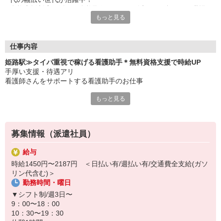
資格支援制度を活用、資格取得でさらに給与UP！合わない職場
もっと見る
は即変更OKで、ミスマッチを防ぎます！
仕事内容
姫路駅≫タイパ重視で稼げる看護助手＊無料資格支援で時給UP
手厚い支援・待遇アリ
看護師さんをサポートする看護助手のお仕事
もっと見る
業務内容
◆移動のお手伝い
◆病室内のシーツ交換、清掃
◆患者さんの生活介助 など
募集情報（派遣社員）
資格も経験も問いません！
給与
職場見学をして気に入ればスタート可能！
時給1450円〜2187円 ＜日払い有/週払い有/交通費全支給(ガソ
リン代含む)＞
定時退社なのでプライベート時間も充実◎
勤務時間・曜日
働きながら資格を取って時給UPも叶う、効率重視の方に最適な環境
です！
▼シフト制/週3日〜
9：00〜18：00
10：30〜19：30