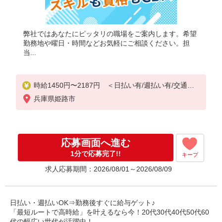
弊社ではあなたにピッタリの職場をご案内します。希望
勤務地や曜日・時間などお気軽にご相談ください。担
当...
時給1450円〜2187円 ＜日払い有/週払い有/交通費
全支給(ガソリン代含む)＞
兵庫県姫路市
応募画面へ進む
1分で応募完了!!
キープ
求人応募期間：2026/08/01～2026/08/09
日払い・週払いOK⇒勤務後すぐに給与ゲット♪
「最短ルートで高時給」を叶えるなら今！20代30代40代50代60
代の幅広い世代が活躍中！