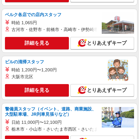
迎！日払いOK！
時給1550円〜2187円 ＜日払い有/週払い有/交
ベルク各店での店内スタッフ
通費全支給(ガソリン代含む)＞
加東市 ≪最寄り駅≫滝野
時給 1,065円
古河市・佐野市・前橋市・高崎市・伊勢崎市・太田市・館林市・
詳細を見る
キープ
詳細を見る
とりあえずキープ
派遣社員
株式会社kotrio /●KB-H-1879388
ビルの清掃スタッフ
滝野駅◎負担少なめの障がい者支援員★社会活
動の見守りなど
時給 1,200円〜1,200円
大阪市北区
時給1550円〜2187円 ＜日払い有/週払い有/交
通費全支給(ガソリン代含む)＞
詳細を見る
とりあえずキープ
加東市 ≪最寄り駅≫滝野
詳細を見る
キープ
警備員スタッフ（イベント、道路、商業施設、
大型駐車場、JR列車見張りなど）
派遣社員
日給 11,000円〜12,100円
株式会社kotrio /●KB-H-2020619
栃木市・小山市・さいたま市西区・さいたま市岩槻区・久喜市・
滝野駅｜まずは送迎業務で活躍しよう◎デイサ
ービスSTAFF