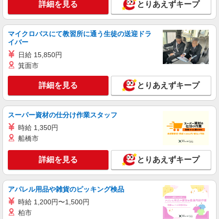
詳細を見る
とりあえずキープ
時給1450円〜2187円 ＜日払い有/週払い有/交
通費全支給(ガソリン代含む)＞
加東市 ≪最寄り駅≫滝野
マイクロバスにて教習所に通う生徒の送迎ドラ
イバー
詳細を見る
キープ
日給 15,850円
箕面市
派遣社員
株式会社kotrio /●KB-H-1854425
詳細を見る
とりあえずキープ
滝野駅近く★シニア向け住宅での見守り・生活
サポートなど★
スーパー資材の仕分け作業スタッフ
時給1500円〜2125円 ＜日払い有/週払い有/交
通費全支給(ガソリン代含む)＞
時給 1,350円
船橋市
加東市 ≪最寄り駅≫滝野
詳細を見る
とりあえずキープ
詳細を見る
キープ
派遣社員
アパレル用品や雑貨のピッキング検品
株式会社kotrio /●KB-H-1696646
時給 1,200円〜1,500円
サ高住職員＊残業しているようじゃダメか、定
柏市
時でね、帰らないと