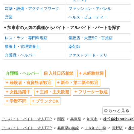
ブランクOK
ミドル（40代～）活躍中
建築・設備・アクティブワーク
ファッション・アパレル
エルダー（50代～）活躍中
シニア（60代～）活躍中
営業
ヘルス・ビューティー
高収入・高額
ボーナス・賞与あり
加東市の人気の職種からバイト・アルバイト・パートを探す
昇給あり
完全週休2日制
レストラン・専門料理店
量販店・大型SC・百貨店
フルタイム歓迎
禁煙・分煙
栄養士・管理栄養士
薬剤師
駅直結・駅チカ
車通勤OK
介護職・ヘルパー
ファストフード・デリ
バイク通勤OK
自転車通勤OK
残業少なめ（月20h未満）
交通費支給
介護職・ヘルパー
入社日応相談
未経験歓迎
社会保険あり
産休・育休取得実績あり
経験者・有資格者歓迎
新卒・第二新卒歓迎
退職金・財形貯蓄制度あり
各種手当（家族・役職・インセン
ティブなど）あり
女性活躍中
主婦・主夫歓迎
フリーター歓迎
制服貸与
研修制度あり
学歴不問
ブランクOK
資格取得支援制度あり
もっと見る
同じ職種から求人を探す
アルバイト・バイト・求人TOP
関西
兵庫県
加東市
株式会社kotrio /
医療・介護・福祉
アルバイト・バイト・求人TOP
兵庫県の路線
ＪＲ加古川線
滝野駅
株式