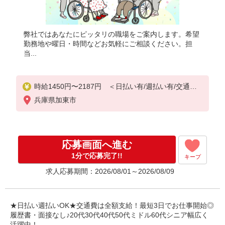
弊社ではあなたにピッタリの職場をご案内します。希望
勤務地や曜日・時間などお気軽にご相談ください。担
当...
時給1450円〜2187円 ＜日払い有/週払い有/交通費
全支給(ガソリン代含む)＞
兵庫県加東市
応募画面へ進む
1分で応募完了!!
キープ
求人応募期間：2026/08/01～2026/08/09
★日払い週払いOK★交通費は全額支給！最短3日でお仕事開始◎
履歴書・面接なし♪20代30代40代50代ミドル60代シニア幅広く
活躍中！