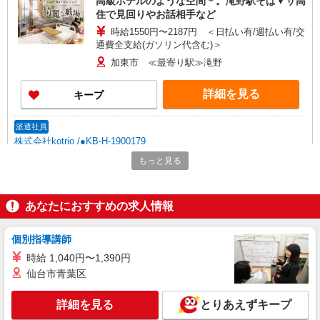
高級ホテルのような空間＊。滝野駅そば▼サ高
住で見回りやお話相手など
時給1550円〜2187円 ＜日払い有/週払い有/交
通費全支給(ガソリン代含む)＞
加東市 ≪最寄り駅≫滝野
詳細を見る
キープ
派遣社員
株式会社kotrio /●KB-H-1900179
＜滝野＞サ高住スタッフ＊教育体制充実◎30
もっと見る
代・40代活躍中
時給1450円〜2187円 ＜日払い有/週払い有/交
通費全支給(ガソリン代含む)＞
あなたにおすすめの求人情報
加東市 ≪最寄り駅≫滝野
個別指導講師
詳細を見る
キープ
時給 1,040円〜1,390円
仙台市青葉区
派遣社員
株式会社kotrio /●KB-H-1900223
詳細を見る
とりあえずキープ
＜滝野＞デイサービスSTAFF＊16時退社も