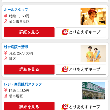
OK！子育て世代活躍中
時給1450円〜2187円 ＜日払い有/週払い有/交
ホールスタッフ
通費全支給(ガソリン代含む)＞
時給 1,150円
加東市 ≪最寄り駅≫滝野
仙台市青葉区
詳細を見る
キープ
詳細を見る
とりあえずキープ
派遣社員
株式会社kotrio /●KB-H-1856387
総合病院の清掃
滝野駅＊高級シニアマンションでのサポート職
月給 257,400円
員＊.・：゜
港区
時給1500円〜2125円 ＜日払い有/週払い有/交
通費全支給(ガソリン代含む)＞
詳細を見る
とりあえずキープ
加東市 ≪最寄り駅≫滝野
レジ・商品陳列スタッフ
詳細を見る
キープ
時給 1,180円
派遣社員
堺市堺区
株式会社kotrio /●KB-H-1877745
滝野駅★時給1400円〜！デイSTAFF♪未経験歓
詳細を見る
とりあえずキープ