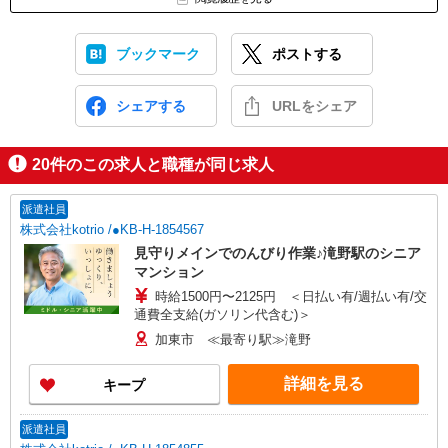
ブックマーク
ポストする
シェアする
URLをシェア
20
件のこの求人と職種が同じ求人
派遣社員
株式会社kotrio /●KB-H-1854567
見守りメインでのんびり作業♪滝野駅のシニア
マンション
時給1500円〜2125円 ＜日払い有/週払い有/交
通費全支給(ガソリン代含む)＞
加東市 ≪最寄り駅≫滝野
詳細を見る
キープ
派遣社員