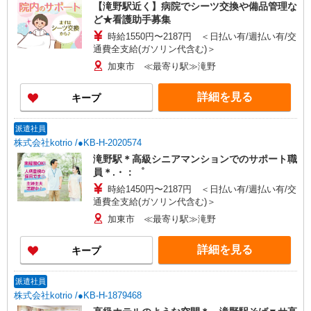
【滝野駅近く】病院でシーツ交換や備品管理な
ど★看護助手募集
時給1550円〜2187円 ＜日払い有/週払い有/交
通費全支給(ガソリン代含む)＞
加東市 ≪最寄り駅≫滝野
詳細を見る
キープ
派遣社員
株式会社kotrio /●KB-H-2020574
滝野駅＊高級シニアマンションでのサポート職
員＊.・：゜
時給1450円〜2187円 ＜日払い有/週払い有/交
通費全支給(ガソリン代含む)＞
加東市 ≪最寄り駅≫滝野
詳細を見る
キープ
派遣社員
株式会社kotrio /●KB-H-1879468