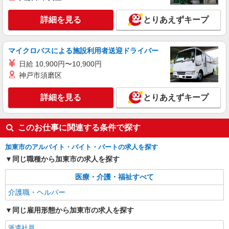
時給1500円〜2125円 ＜日払い有/週払い有/交
通費全支給(ガソリン代含む)＞
詳細を見る
とりあえずキープ
加東市 ≪最寄り駅≫滝野
詳細を見る
キープ
マイクロバスによる施設利用者送迎ドライバー
日給 10,900円〜10,900円
派遣社員
神戸市須磨区
株式会社kotrio /●KB-H-1877671
レア＊欠員により急募！シニア向けマンション
詳細を見る
とりあえずキープ
で生活サポート
時給1550円〜2187円 ＜日払い有/週払い有/交
通費全支給(ガソリン代含む)＞
このお仕事に関連する条件で探す
加東市 ≪最寄り駅≫滝野
加東市のアルバイト・バイト・パートの求人を探す
同じ職種から加東市の求人を探す
詳細を見る
キープ
医療・介護・福祉すべて
派遣社員
介護職・ヘルパー
株式会社ブレイブ（マイナビグループ）/MDH28
介護スタッフ ◆デイサービス、サービス付き
同じ雇用形態から加東市の求人を探す
高齢者向け住宅、グループホームなど様々な勤
務先から選べます。
未経験：時給1350〜1550円（資格・経験によ
派遣社員