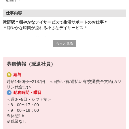
仕事内容
滝野駅＊穏やかなデイサービスで生活サポートのお仕事＊
＊穏やかな時間が流れる小さなデイサービス＊
お任せするのは、利用者さんたちの
もっと見る
お困りごとのお手伝いやサポート業務など♪
▼お仕事内容
・リハビリの補助
募集情報（派遣社員）
・お話のお相手
・レクリエーションのサポート
給与
・食事や入浴などの介助業務
時給1450円〜2187円 ＜日払い有/週払い有/交通費全支給(ガソ
・車での送迎 ※希望者のみ など
リン代含む)＞
勤務時間・曜日
無資格・未経験の方でも大歓迎！
先輩スタッフが丁寧にサポートするのでご安心ください★
＜週3〜5日・シフト制＞
・8：00〜17：00
さらに！
・9：00〜18：00
資格取得支援制度を使って、
※休憩1ｈ
働きながら資格取得が目指せます☆
※残業なし