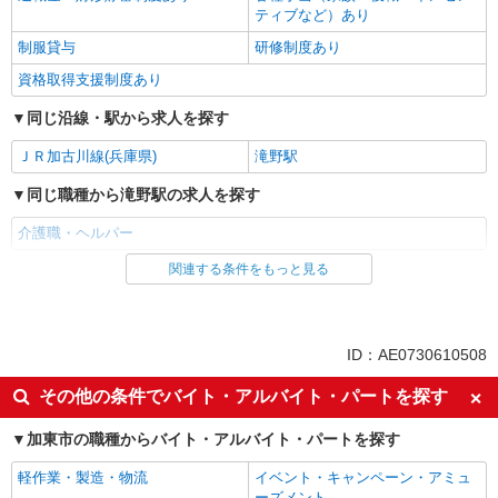
ティブなど）あり
制服貸与
研修制度あり
資格取得支援制度あり
同じ沿線・駅から求人を探す
ＪＲ加古川線(兵庫県)
滝野駅
同じ職種から滝野駅の求人を探す
介護職・ヘルパー
関連する条件をもっと見る
同じ雇用形態から滝野駅の求人を探す
派遣社員
同じ特徴から滝野駅の求人を探す
ID：AE0730610508
入社日応相談
未経験歓迎
その他の条件でバイト・アルバイト・パートを探す
経験者・有資格者歓迎
新卒・第二新卒歓迎
加東市の職種からバイト・アルバイト・パートを探す
女性活躍中
主婦・主夫歓迎
軽作業・製造・物流
イベント・キャンペーン・アミュ
フリーター歓迎
学歴不問
ーズメント