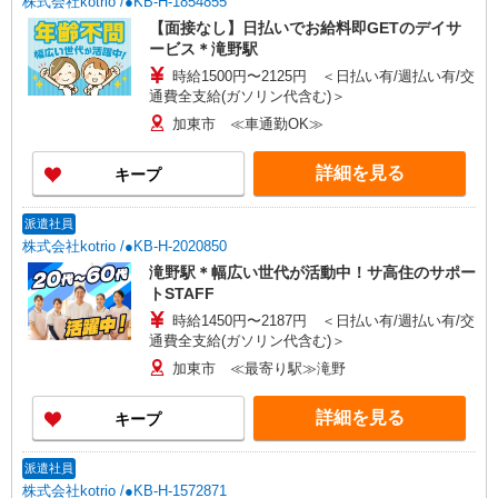
株式会社kotrio /●KB-H-1854855
【面接なし】日払いでお給料即GETのデイサ
ービス＊滝野駅
時給1500円〜2125円 ＜日払い有/週払い有/交
通費全支給(ガソリン代含む)＞
加東市 ≪車通勤OK≫
詳細を見る
キープ
派遣社員
株式会社kotrio /●KB-H-2020850
滝野駅＊幅広い世代が活動中！サ高住のサポー
トSTAFF
時給1450円〜2187円 ＜日払い有/週払い有/交
通費全支給(ガソリン代含む)＞
加東市 ≪最寄り駅≫滝野
詳細を見る
キープ
派遣社員
株式会社kotrio /●KB-H-1572871