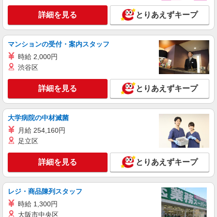
時給1550円〜2187円 ＜日払い有/週払い有/交
詳細を見る
とりあえずキープ
通費全支給(ガソリン代含む)＞
加東市 ≪最寄り駅≫滝野
マンションの受付・案内スタッフ
詳細を見る
キープ
時給 2,000円
渋谷区
派遣社員
株式会社kotrio /●KB-H-1879588
詳細を見る
とりあえずキープ
落ち着いた少人数環境/グループホームで暮ら
しの手伝い◆週3〜OK
時給1550円〜2187円 ＜日払い有/週払い有/交
大学病院の中材滅菌
通費全支給(ガソリン代含む)＞
月給 254,160円
加東市 ≪最寄り駅≫滝野
足立区
詳細を見る
キープ
詳細を見る
とりあえずキープ
派遣社員
株式会社kotrio /●KB-H-1856646
レジ・商品陳列スタッフ
滝野／4名急募！シニア向けマンションSTAFF
時給 1,300円
＊身体負担少なめ
大阪市中央区