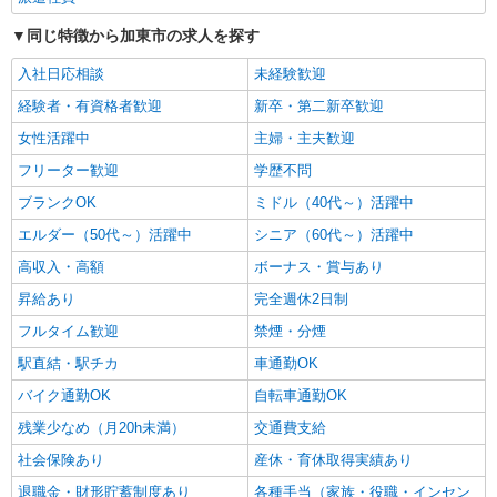
る） 経験者：時給1550〜1750円（資格・経験によ
同じ特徴から加東市の求人を探す
る） ◎月収例 時給1750円×1日8時間×22日（週5
兵庫県加東市 【最寄駅】 ◆JR加古川線「滝
日）＝30万8000円 ◆昇給あり ◆支払い方法 ※日
駅」 ◆JR加古川線「滝野駅」 ◆JR加古川線「社
入社日応相談
未経験歓迎
払い/週払い/月払い対応も可能です。詳しくは面談
町駅」 ★その他、近隣に多数勤務地あります！
時にご相談ください。 ◆交通費：別途全額支給 ※
経験者・有資格者歓迎
新卒・第二新卒歓迎
詳細を見る
キープ
当社規定あり
女性活躍中
主婦・主夫歓迎
フリーター歓迎
学歴不問
ブランクOK
ミドル（40代～）活躍中
エルダー（50代～）活躍中
シニア（60代～）活躍中
高収入・高額
ボーナス・賞与あり
昇給あり
完全週休2日制
フルタイム歓迎
禁煙・分煙
駅直結・駅チカ
車通勤OK
バイク通勤OK
自転車通勤OK
残業少なめ（月20h未満）
交通費支給
社会保険あり
産休・育休取得実績あり
退職金・財形貯蓄制度あり
各種手当（家族・役職・インセン