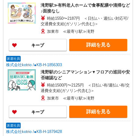
滝野駅≫有料老人ホームで食事配膳や清掃など
♪面接なし
時給1550〜2187円 ＜日払い・週払い対応可/
交通費全支給(ガソリン代含む)＞
加東市 ≪最寄り駅≫滝野
詳細を見る
キープ
派遣社員
株式会社kotrio /●KB-H-1856303
滝野駅のシニアマンション▼フロアの巡回や安
否確認など
時給1500円〜2125円 ＜日払い有/週払い有/交
通費全支給(ガソリン代含む)＞
加東市 ≪最寄り駅≫滝野
詳細を見る
キープ
派遣社員
株式会社kotrio /●KB-H-1879428