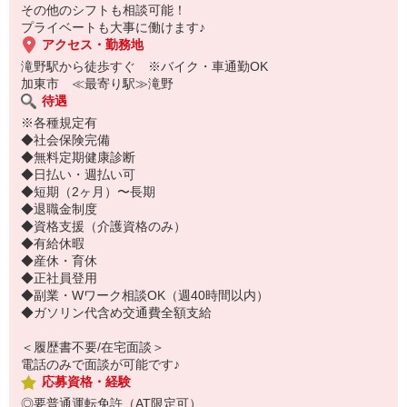
ぜひお気軽にご応募ください♪
その他のシフトも相談可能！
プライベートも大事に働けます♪
アクセス・勤務地
滝野駅から徒歩すぐ ※バイク・車通勤OK
加東市 ≪最寄り駅≫滝野
待遇
※各種規定有
◆社会保険完備
◆無料定期健康診断
◆日払い・週払い可
◆短期（2ヶ月）〜長期
◆退職金制度
◆資格支援（介護資格のみ）
◆有給休暇
◆産休・育休
◆正社員登用
◆副業・Wワーク相談OK（週40時間以内）
◆ガソリン代含め交通費全額支給
＜履歴書不要/在宅面談＞
電話のみで面談が可能です♪
応募資格・経験
◎要普通運転免許（AT限定可）