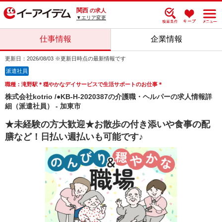
関西
の求人
▼エリア変更
仕事情報
企業情報
更新日：2026/08/03 ※更新日時点の最新情報です
派遣社員
職種：滝野駅＊穏やかなデイサービスで生活サポートのお仕事＊
株式会社kotrio /●KB-H-2020387の介護職・ヘルパーの求人情報詳
細（派遣社員） - 加東市
★未経験の方大歓迎★お散歩の付き添いや食事の配
膳など！日払い週払いも可能です♪