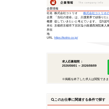
企業情報
社名
株式会社コトリオ
株式会社コトリオ
企業
「当社の使命」は、介護業界で頑張りた
概要
促していきたいと考えています。【許認可番号】
本社
京都府京都市下京区塩小路通西洞院東入東塩
所在
地
URL
https://kotrio.co.jp/
求人応募期間 ：
2026/08/01 ～ 2026/08/09
※掲載を終了した求人は閲覧できま
このお仕事に関連する条件で探す