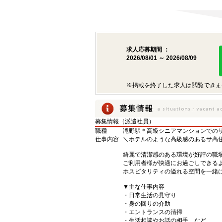
求人応募期間 ：
2026/08/01 ～ 2026/08/09
※掲載を終了した求人は閲覧できま
募集情報（派遣社員）
職種
滝野駅＊高級シニアマンションでのサ
仕事内容
＼ホテルのような高級感のあるサ高
綺麗で清潔感のある環境が好評の職
ご利用者様が快適にお過ごしできる
ホスピタリティの溢れる空間を一緒に
▼主な仕事内容
・日常生活の見守り
・身の回りの介助
・エントランスの清掃
・生活相談やお話の相手 など