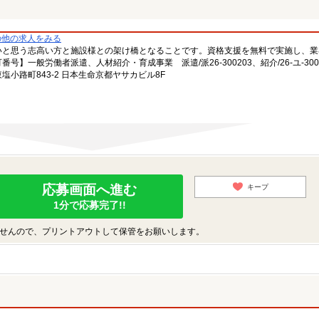
の他の求人をみる
いと思う志高い方と施設様との架け橋となることです。資格支援を無料で実施し、業
一般労働者派遣、人材紹介・育成事業 派遣/派26-300203、紹介/26-ユ-300
小路町843-2 日本生命京都ヤサカビル8F
応募画面へ進む
キープ
1分で応募完了!!
せんので、プリントアウトして保管をお願いします。