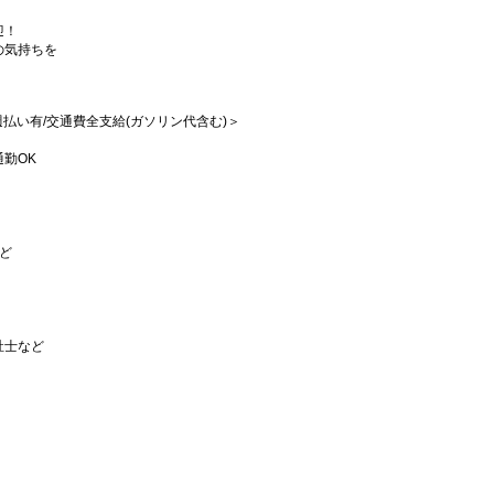
迎！
の気持ちを
/週払い有/交通費全支給(ガソリン代含む)＞
勤OK
など
祉士など