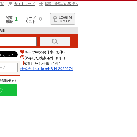
質問
サイトマップ
掲載ご希望のお客様へ
閲覧
キープ
1
0
履歴
リスト
ログイン
報詳細
キープ中のお仕事（0件）
保存した検索条件（
0
件）
閲覧したお仕事（1件）
ープ
株式会社kotrio /●KB-H-2020574
の最新情報です
む