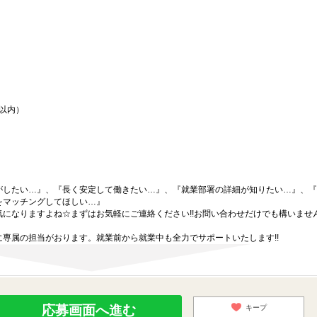
間以内）
がしたい…』、『長く安定して働きたい…』、『就業部署の詳細が知りたい…』、『
をマッチングしてほしい…』
になりますよね☆まずはお気軽にご連絡ください!!お問い合わせだけでも構いません
専属の担当がおります。就業前から就業中も全力でサポートいたします!!
応募画面へ進む
キープ