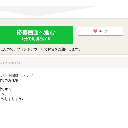
応募画面へ進む
キープ
1分で応募完了!!
せんので、プリントアウトして保管をお願いします。
ポート職員＊.・：゜
住でのお仕事／
場です☆
よう、
作りましょう♪