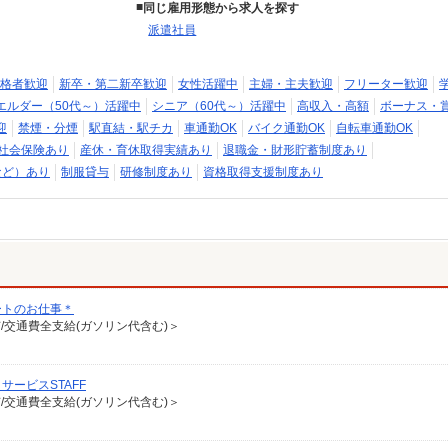
同じ雇用形態から求人を探す
派遣社員
格者歓迎
新卒・第二新卒歓迎
女性活躍中
主婦・主夫歓迎
フリーター歓迎
エルダー（50代～）活躍中
シニア（60代～）活躍中
高収入・高額
ボーナス・
迎
禁煙・分煙
駅直結・駅チカ
車通勤OK
バイク通勤OK
自転車通勤OK
社会保険あり
産休・育休取得実績あり
退職金・財形貯蓄制度あり
など）あり
制服貸与
研修制度あり
資格取得支援制度あり
ートのお仕事＊
有/交通費全支給(ガソリン代含む)＞
ービスSTAFF
有/交通費全支給(ガソリン代含む)＞