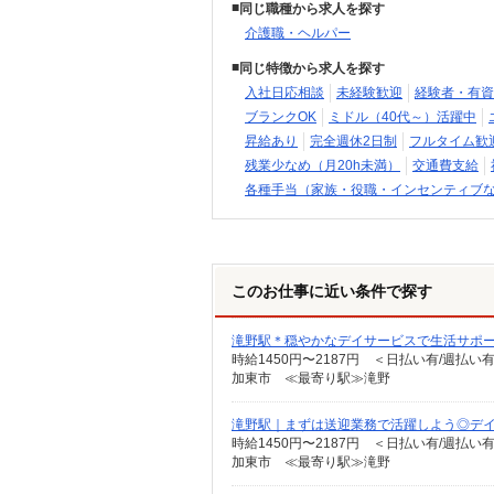
同じ職種から求人を探す
介護職・ヘルパー
同じ特徴から求人を探す
入社日応相談
未経験歓迎
経験者・有資
ブランクOK
ミドル（40代～）活躍中
昇給あり
完全週休2日制
フルタイム歓
残業少なめ（月20h未満）
交通費支給
各種手当（家族・役職・インセンティブ
このお仕事に近い条件で探す
滝野駅＊穏やかなデイサービスで生活サポ
時給1450円〜2187円 ＜日払い有/週払い
加東市 ≪最寄り駅≫滝野
滝野駅｜まずは送迎業務で活躍しよう◎デイサ
時給1450円〜2187円 ＜日払い有/週払い
加東市 ≪最寄り駅≫滝野