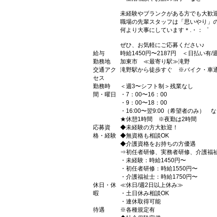
未経験やブランクがある方でも大歓
職場の先輩スタッフは「思いやり」
何より大事にしています＊.・：゜
ぜひ、お気軽にご応募ください♪
給与
時給1450円〜2187円 ＜日払い有
勤務地
加東市 ≪最寄り駅≫滝野
交通アク
滝野駅から徒歩すぐ ※バイク・車通
セス
勤務時
＜週3〜シフト制＞残業なし
間・曜日
・7：00〜16：00
・9：00〜18：00
・16:00〜翌9:00（希望者のみ） 
★休憩1時間 ※夜勤は2時間
応募資
◆未経験の方大歓迎！
格・経験
◆無資格も相談OK
◆介護資格をお持ちの方優遇
⇒初任者研修、実務者研修、介護福
・未経験：時給1450円〜
・初任者研修：時給1550円〜
・介護福祉士：時給1750円〜
休日・休
≪休日/週2日以上休み≫
暇
・土日休み相談OK
・連休取得可能
待遇
※各種規定有