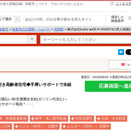
よくある
・ヘルパーの求人情報詳細 - 加東市｜バイト・アルバイトのことなら
保存した
0
リア選択
「あなたの街」のお仕事が探せる求人サイト
検索条件
加東市
>
加東市の介護職・ヘルパー
>
滝野駅
> 株式会社kotrio /●KB-H-2020574の求人情
キ
更新日：2026/08/03 ※更新日時点
付き高齢者住宅◆手厚いサポートで未経
応募画面へ進
有/週払い有/交通費全支給(ガソリン代含む)＞
サポート職員＊.・：゜
者・有資格者歓迎
新卒・第二新卒歓迎
女性活躍中
主婦・主夫歓迎
ンクOK
ミドル（40代～）活躍中
エルダー（50代～）活躍中