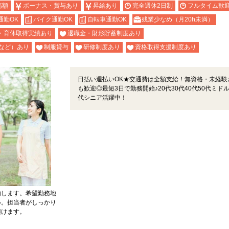
高額
ボーナス・賞与あり
昇給あり
完全週休2日制
フルタイム歓
通勤OK
バイク通勤OK
自転車通勤OK
残業少なめ（月20h未満）
・育休取得実績あり
退職金・財形貯蓄制度あり
など）あり
制服貸与
研修制度あり
資格取得支援制度あり
日払い週払いOK★交通費は全額支給！無資格・未経験
も歓迎◎最短3日で勤務開始♪20代30代40代50代ミドル
代シニア活躍中！
内します。希望勤務地
い。担当者がしっかり
頂けます。