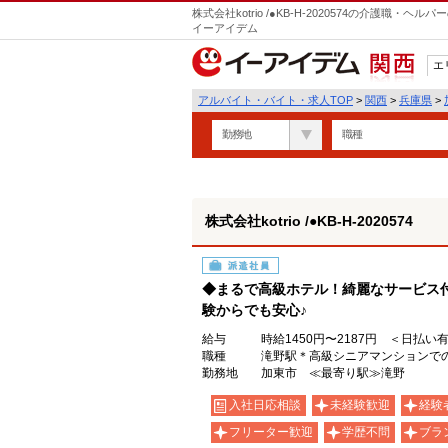
株式会社kotrio /●KB-H-2020574の介護職
イーアイデム
エ
関西
アルバイト・バイト・求人TOP
>
関西
>
兵庫県
>
勤務地
職種
株式会社kotrio /●KB-H-2020574
派遣社員
◆まるで高級ホテル！綺麗なサービス
験からでも安心♪
給与
時給1450円〜2187円 ＜日払い
職種
滝野駅＊高級シニアマンションでの
勤務地
加東市 ≪最寄り駅≫滝野
入社日応相談
未経験歓迎
経験
フリーター歓迎
学歴不問
ブラ