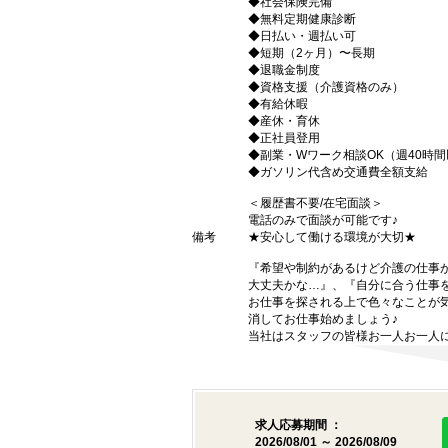
◆社会保険完備
◆無料定期健康診断
◆日払い・週払い可
◆短期（2ヶ月）〜長期
◆退職金制度
◆資格支援（介護資格のみ）
◆有給休暇
◆産休・育休
◆正社員登用
◆副業・Wワーク相談OK（週40時
◆ガソリン代含め交通費全額支給
＜履歴書不要/在宅面談＞
電話のみで面談が可能です♪
備考
★安心して働ける環境が大切★
『希望や制約があるけど介護の仕事
大丈夫かな…』、『自分に合う仕事
お仕事を探される上で色々なことが気
消してお仕事始めましょう♪
当社はスタッフの皆様お一人お一人に
求人応募期間 ：
2026/08/01 ～ 2026/08/09