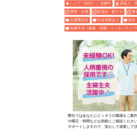
シニア（60代～）活躍中
高収入・
禁煙・分煙
駅直結・駅チカ
車
交通費支給
社会保険あり
産休
各種手当（家族・役職・インセンティブ
弊社ではあなたにピッタリの職場をご案
や曜日・時間などお気軽にご相談くださ
サポートしますので、安心して就業して