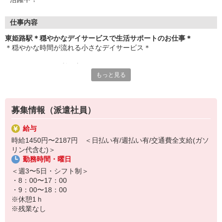
仕事内容
東姫路駅＊穏やかなデイサービスで生活サポートのお仕事＊
＊穏やかな時間が流れる小さなデイサービス＊
お任せするのは、利用者さんたちの
もっと見る
お困りごとのお手伝いやサポート業務など♪
▼お仕事内容
・リハビリの補助
募集情報（派遣社員）
・お話のお相手
・レクリエーションのサポート
給与
・食事や入浴などの介助業務
時給1450円〜2187円 ＜日払い有/週払い有/交通費全支給(ガソ
・車での送迎 ※希望者のみ など
リン代含む)＞
勤務時間・曜日
無資格・未経験の方でも大歓迎！
先輩スタッフが丁寧にサポートするのでご安心ください★
＜週3〜5日・シフト制＞
・8：00〜17：00
さらに！
・9：00〜18：00
資格取得支援制度を使って、
※休憩1ｈ
働きながら資格取得が目指せます☆
※残業なし