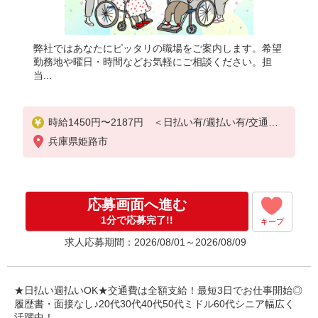
弊社ではあなたにピッタリの職場をご案内します。希望
勤務地や曜日・時間などお気軽にご相談ください。担
当...
時給1450円〜2187円 ＜日払い有/週払い有/交通費
全支給(ガソリン代含む)＞
兵庫県姫路市
応募画面へ進む
1分で応募完了!!
キープ
求人応募期間：2026/08/01～2026/08/09
★日払い週払いOK★交通費は全額支給！最短3日でお仕事開始◎
履歴書・面接なし♪20代30代40代50代ミドル60代シニア幅広く
活躍中！