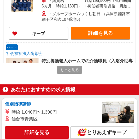
・無資格 月給195,900円（試用期間
6ヵ月 時給1,130円） ・初任者研修資格 月給
198,900円（試用期間6ヵ月 時給1,140円） ・実
・グループホームつくし朝日 （兵庫県姫路市
務者研修資格 月給201,100円（試用期間6ヵ月
網干区和久107番地5）
時給1,155円） ・介護福祉士 月給206,600円
（試用期間6ヵ月 時給1,175円） ※交通費別途支
詳細を見る
キープ
給 ※上記金額は処遇改善加算が含まれた金額です
※入社前研修あり、ボランティア規定による支給
パート
社会福祉法人尚紫会
特別養護老人ホームでの介護職員（入浴介助専
属）
もっと見る
時給1,300円〜
特別養護老人ホーム むれさき苑 （兵庫県姫
路市四郷町東阿保44番地）
あなたにおすすめの求人情報
詳細を見る
キープ
個別指導講師
時給 1,040円〜1,390円
パート
仙台市青葉区
社会福祉法人尚紫会
介護職員（入浴介助専属）
詳細を見る
とりあえずキープ
時給1,300円〜