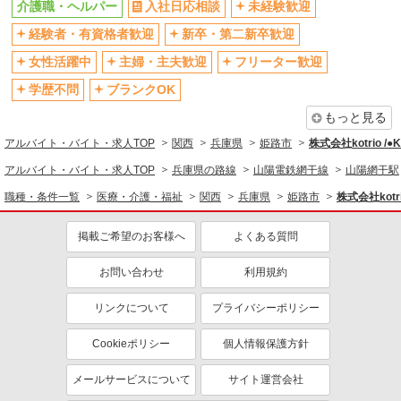
介護職・ヘルパー
入社日応相談
未経験歓迎
社会保険あり
産休・育休取得実績あり
経験者・有資格者歓迎
新卒・第二新卒歓迎
退職金・財形貯蓄制度あり
各種手当（家族・役職・インセン
ティブなど）あり
女性活躍中
主婦・主夫歓迎
フリーター歓迎
制服貸与
研修制度あり
学歴不問
ブランクOK
資格取得支援制度あり
もっと見る
同じ職種から求人を探す
アルバイト・バイト・求人TOP
関西
兵庫県
姫路市
株式会社kotrio /
医療・介護・福祉
アルバイト・バイト・求人TOP
兵庫県の路線
山陽電鉄網干線
山陽網干駅
介護職・ヘルパー
職種・条件一覧
医療・介護・福祉
関西
兵庫県
姫路市
株式会社kotr
同じ特徴から求人を探す
掲載ご希望のお客様へ
よくある質問
未経験歓迎
ミドル（40代～）活躍中
お問い合わせ
利用規約
ボーナス・賞与あり
車通勤OK
交通費支給
社会保険あり
リンクについて
プライバシーポリシー
産休・育休取得実績あり
Cookieポリシー
個人情報保護方針
メールサービスについて
サイト運営会社