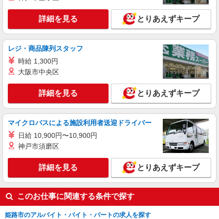
詳細を見る
キープ
詳細を見る
とりあえずキープ
派遣社員
株式会社kotrio /●KB-H-1877645
レア＊欠員により急募！シニア向けマンション
レジ・商品陳列スタッフ
で生活サポート
時給 1,300円
時給1550円〜2187円 ＜日払い有/週払い有/交
大阪市中央区
通費全支給(ガソリン代含む)＞
姫路市飾磨区
詳細を見る
とりあえずキープ
詳細を見る
キープ
マイクロバスによる施設利用者送迎ドライバー
派遣社員
日給 10,900円〜10,900円
株式会社kotrio /●KB-H-2020811
神戸市須磨区
平松駅＊幅広い世代が活動中！サ高住のサポー
トSTAFF
詳細を見る
とりあえずキープ
時給1450円〜2187円 ＜日払い有/週払い有/交
通費全支給(ガソリン代含む)＞
このお仕事に関連する条件で探す
姫路市内＊大津中学校近く
姫路市のアルバイト・バイト・パートの求人を探す