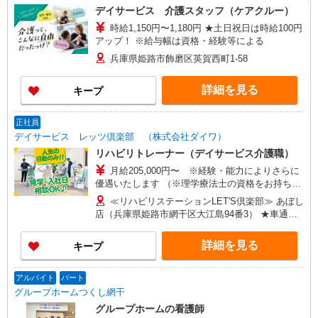
デイサービス 介護スタッフ（ケアクルー）
時給1,150円〜1,180円 ★土日祝日は時給100円
アップ！ ※給与幅は資格・経験等による
兵庫県姫路市飾磨区英賀西町1-58
詳細を見る
キープ
正社員
デイサービス レッツ倶楽部 （株式会社ダイワ）
リハビリトレーナー（デイサービス介護職）
月給205,000円〜 ※経験・能力によりさらに
優遇いたします （※理学療法士の資格をお持ちの
方 月給：230,000円〜） （※生活相談員 《正社
≪リハビリステーションLET'S倶楽部≫ あぼし
員》 も同時募集！ 月給：220,000円〜） ※試用
店（兵庫県姫路市網干区大江島94番3） ★車通勤
期間有（3ヶ月）同条件
OK！
詳細を見る
キープ
アルバイト
パート
グループホームつくし網干
グループホームの看護師