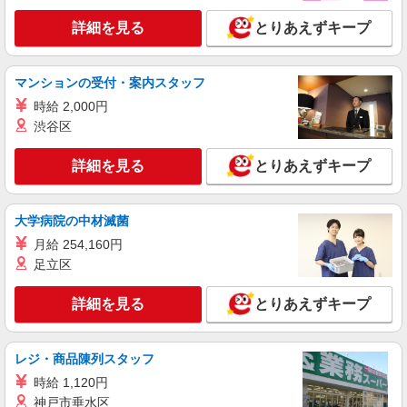
詳細を見る
キープ
詳細を見る
とりあえずキープ
派遣社員
株式会社kotrio /●KB-H-1900147
マンションの受付・案内スタッフ
＜姫路＞サ高住スタッフ＊教育体制充実◎30
時給 2,000円
代・40代活躍中
渋谷区
時給1450円〜2187円 ＜日払い有/週払い有/交
通費全支給(ガソリン代含む)＞
詳細を見る
とりあえずキープ
姫路市 最寄り駅：姫路
詳細を見る
キープ
大学病院の中材滅菌
月給 254,160円
派遣社員
足立区
株式会社kotrio /●KB-H-1879399
【姫路駅近く】病院でシーツ交換や備品管理な
詳細を見る
とりあえずキープ
ど★看護助手募集
時給1550円〜2187円 ＜日払い有/週払い有/交
通費全支給(ガソリン代含む)＞
レジ・商品陳列スタッフ
姫路市 最寄り駅：姫路
時給 1,120円
神戸市垂水区