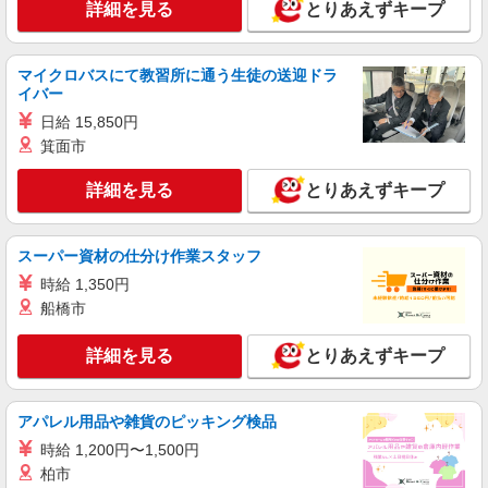
詳細を見る
とりあえずキープ
詳細を見る
キープ
マイクロバスにて教習所に通う生徒の送迎ドラ
派遣社員
イバー
株式会社kotrio /●KB-H-1900191
日給 15,850円
＜姫路＞デイサービスSTAFF＊16時退社も
OK！子育て世代活躍中
箕面市
時給1450円〜2187円 ＜日払い有/週払い有/交
詳細を見る
とりあえずキープ
通費全支給(ガソリン代含む)＞
姫路市 最寄り駅：姫路
スーパー資材の仕分け作業スタッフ
詳細を見る
キープ
時給 1,350円
船橋市
派遣社員
株式会社kotrio /●KB-H-1674745
詳細を見る
とりあえずキープ
【姫路】障がい者施設STAFF★履歴書不要、
面接なしで即勤務もOK
時給1550円〜2187円 ＜日払い有/週払い有/交
アパレル用品や雑貨のピッキング検品
通費全支給(ガソリン代含む)＞
時給 1,200円〜1,500円
姫路市 最寄り駅：姫路
柏市