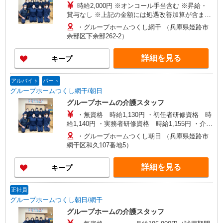
時給2,000円 ※オンコール手当含む ※昇給・
賞与なし ※上記の金額には処遇改善加算が含まれ
ています ※入社前に研修あり、ボランティア規定
・グループホームつくし網干 （兵庫県姫路市
による支給 ※別途交通費規定支給
余部区下余部262-2）
詳細を見る
キープ
アルバイト
パート
グループホームつくし網干/朝日
グループホームの介護スタッフ
・無資格 時給1,130円 ・初任者研修資格 時
給1,140円 ・実務者研修資格 時給1,155円 ・介護
福祉士 時給1,175円 ※上記の金額には全て処遇
・グループホームつくし朝日 （兵庫県姫路市
改善加算が含まれています ※入社前に研修あり、
網干区和久107番地5）
ボランティア規定による支給 ※別途交通費規定支
給
詳細を見る
キープ
正社員
グループホームつくし朝日/網干
グループホームの介護スタッフ