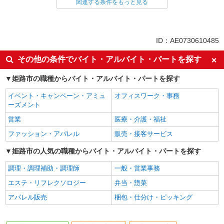
関連する条件をもっと見る
同じ雇用形態から山陽網干駅の求人を探す
派遣社員
同じ特徴から山陽網干駅の求人を探す
ID：AE0730610485
入社日応相談
未経験歓迎
その他の条件でバイト・アルバイト・パートを探す
経験者・有資格者歓迎
新卒・第二新卒歓迎
姫路市の職種からバイト・アルバイト・パートを探す
女性活躍中
主婦・主夫歓迎
イベント・キャンペーン・アミュ
オフィスワーク・事務
フリーター歓迎
学歴不問
ーズメント
ブランクOK
ミドル（40代～）活躍中
営業
医療・介護・福祉
エルダー（50代～）活躍中
シニア（60代～）活躍中
ファッション・アパレル
販売・接客サービス
高収入・高額
ボーナス・賞与あり
姫路市の人気の職種からバイト・アルバイト・パートを探す
昇給あり
完全週休2日制
調理・調理補助・調理師
一般・営業事務
フルタイム歓迎
禁煙・分煙
エステ・リフレクソロジー
弁当・惣菜
駅直結・駅チカ
車通勤OK
アパレル販売
梱包・仕分け・ピッキング
バイク通勤OK
自転車通勤OK
残業少なめ（月20h未満）
交通費支給