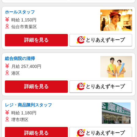
デイサービスセンター むれさき苑 （兵庫県
姫路市四郷町東阿保44番地）
ホールスタッフ
時給 1,150円
詳細を見る
キープ
仙台市青葉区
パート
詳細を見る
とりあえずキープ
社会福祉法人尚紫会
特別養護老人ホームでの介護職員
総合病院の清掃
時給1,180円〜1,300円 ＋早出・遅出手当別途
支給 ＋夜勤手当（19,840円／1回、時給含む） ※
月給 257,400円
処遇改善手当含む ※試用期間3ヵ月同条件 ※給与
特別養護老人ホーム むれさき苑 （兵庫県姫
港区
幅は経験・能力による
路市四郷町東阿保44番地）
詳細を見る
とりあえずキープ
詳細を見る
キープ
レジ・商品陳列スタッフ
派遣社員
株式会社トラストグロース西日本 大阪本社
時給 1,180円
住宅型有料老人ホームにおける介護業務全般
堺市堺区
【一夜勤】27,500円〜28,500円 ●交通費支給あ
り ※経験・資格により考慮いたします！
詳細を見る
とりあえずキープ