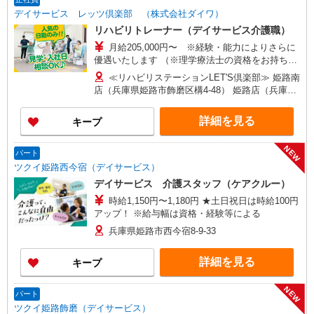
デイサービス レッツ倶楽部 （株式会社ダイワ）
リハビリトレーナー（デイサービス介護職）
月給205,000円〜 ※経験・能力によりさらに
優遇いたします （※理学療法士の資格をお持ちの
方 月給：230,000円〜） （※生活相談員 《正社
≪リハビリステーションLET'S倶楽部≫ 姫路南
員》 も同時募集！ 月給：220,000円〜） ※試用
店（兵庫県姫路市飾磨区構4-48） 姫路店（兵庫県
期間あり（3ヶ月）同条件
姫路市大津区平松233-20） あぼし店（兵庫県姫路
市網干区大江島94番3） ★車通勤OK！
詳細を見る
キープ
NEW
パート
ツクイ姫路西今宿（デイサービス）
デイサービス 介護スタッフ（ケアクルー）
時給1,150円〜1,180円 ★土日祝日は時給100円
アップ！ ※給与幅は資格・経験等による
兵庫県姫路市西今宿8-9-33
詳細を見る
キープ
NEW
パート
ツクイ姫路飾磨（デイサービス）