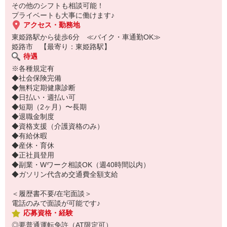
ぜひお気軽にご応募ください♪
その他のシフトも相談可能！
プライベートも大事に働けます♪
アクセス・勤務地
東姫路駅から徒歩6分 ≪バイク・車通勤OK≫
姫路市 【最寄り：東姫路駅】
待遇
※各種規定有
◆社会保険完備
◆無料定期健康診断
◆日払い・週払い可
◆短期（2ヶ月）〜長期
◆退職金制度
◆資格支援（介護資格のみ）
◆有給休暇
◆産休・育休
◆正社員登用
◆副業・Wワーク相談OK（週40時間以内）
◆ガソリン代含め交通費全額支給
＜履歴書不要/在宅面談＞
電話のみで面談が可能です♪
応募資格・経験
◎要普通運転免許（AT限定可）