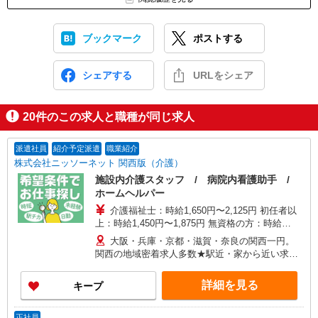
ブックマーク
ポストする
シェアする
URLをシェア
20
件のこの求人と職種が同じ求人
派遣社員
紹介予定派遣
職業紹介
株式会社ニッソーネット 関西版（介護）
施設内介護スタッフ / 病院内看護助手 /
ホームヘルパー
介護福祉士：時給1,650円〜2,125円 初任者以
上：時給1,450円〜1,875円 無資格の方：時給
1,350円〜1,750円 ※給与幅は勤務先による +交通
大阪・兵庫・京都・滋賀・奈良の関西一円。
費、諸手当（勤務先による） +0円で介護資格が取
関西の地域密着求人多数★駅近・家から近い求人
れる （別途規定） ★給与日払い制度あり！
をお探しできます！
詳細を見る
キープ
正社員