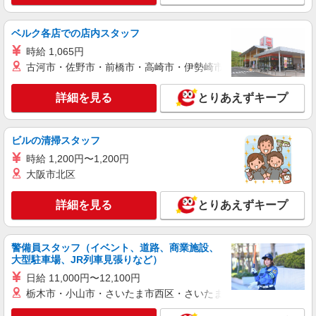
兵庫県姫路市
ベルク各店での店内スタッフ
詳細を見る
キープ
時給 1,065円
古河市・佐野市・前橋市・高崎市・伊勢崎市・太田市・館林市・
派遣社員
株式会社トラストグロース西日本 大阪本社
詳細を見る
とりあえずキープ
住宅型有料老人ホームにおける介護業務全般
【時給】1,450円〜1,500円 ●交通費支給あり
※経験・資格により考慮いたします！
ビルの清掃スタッフ
兵庫県姫路市
時給 1,200円〜1,200円
大阪市北区
詳細を見る
キープ
詳細を見る
とりあえずキープ
派遣社員
株式会社kotrio /●KB-H-1855652
[ 面接なし ]京口近くの支援員★社会活動の見
警備員スタッフ（イベント、道路、商業施設、
守りなど
大型駐車場、JR列車見張りなど）
時給1500円〜2125円 ＜日払い有/週払い有/交
日給 11,000円〜12,100円
通費全支給(ガソリン代含む)＞
栃木市・小山市・さいたま市西区・さいたま市岩槻区・久喜市・
姫路市 最寄り駅：京口