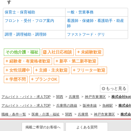
す
フルタイム歓迎
禁煙・分煙
保育士・保育補助
一般・営業事務
駅直結・駅チカ
車通勤OK
フロント・受付・フロア案内
看護師・保健師・看護助手・助産
バイク通勤OK
自転車通勤OK
師
残業少なめ（月20h未満）
交通費支給
調理・調理補助・調理師
ファストフード・デリ
社会保険あり
産休・育休取得実績あり
退職金・財形貯蓄制度あり
各種手当（家族・役職・インセン
その他介護・福祉
入社日応相談
未経験歓迎
ティブなど）あり
経験者・有資格者歓迎
新卒・第二新卒歓迎
制服貸与
研修制度あり
女性活躍中
主婦・主夫歓迎
フリーター歓迎
資格取得支援制度あり
学歴不問
ブランクOK
同じ職種から求人を探す
もっと見る
医療・介護・福祉
アルバイト・バイト・求人TOP
関西
兵庫県
神戸市東灘区
株式会社kotr
同じ特徴から求人を探す
アルバイト・バイト・求人TOP
兵庫県の路線
阪神本線
魚崎駅
株式会社k
未経験歓迎
ミドル（40代～）活躍中
職種・条件一覧
医療・介護・福祉
関西
兵庫県
神戸市東灘区
株式会社
ボーナス・賞与あり
車通勤OK
掲載ご希望のお客様へ
よくある質問
交通費支給
社会保険あり