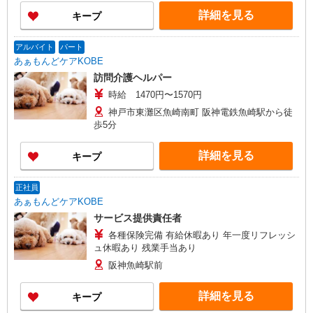
詳細を見る
キープ
アルバイト
パート
あぁもんどケアKOBE
訪問介護ヘルパー
時給 1470円〜1570円
神戸市東灘区魚崎南町 阪神電鉄魚崎駅から徒
歩5分
詳細を見る
キープ
正社員
あぁもんどケアKOBE
サービス提供責任者
各種保険完備 有給休暇あり 年一度リフレッシ
ュ休暇あり 残業手当あり
阪神魚崎駅前
詳細を見る
キープ