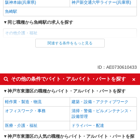
阪神本線(兵庫県)
神戸新交通六甲ライナー(兵庫県)
魚崎駅
同じ職種から魚崎駅の求人を探す
その他介護・福祉
関連する条件をもっと見る
同じ雇用形態から魚崎駅の求人を探す
派遣社員
同じ特徴から魚崎駅の求人を探す
ID：AE0730610433
入社日応相談
未経験歓迎
その他の条件でバイト・アルバイト・パートを探す
経験者・有資格者歓迎
新卒・第二新卒歓迎
神戸市東灘区の職種からバイト・アルバイト・パートを探す
女性活躍中
主婦・主夫歓迎
軽作業・製造・物流
建築・設備・アクティブワーク
フリーター歓迎
学歴不問
オフィスワーク・事務
清掃・警備・ビルメンテナンス・
ブランクOK
ミドル（40代～）活躍中
設備管理
エルダー（50代～）活躍中
シニア（60代～）活躍中
医療・介護・福祉
ドライバー・配達
高収入・高額
ボーナス・賞与あり
神戸市東灘区の人気の職種からバイト・アルバイト・パートを探
昇給あり
完全週休2日制