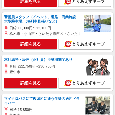
詳細を見る
とりあえずキープ
時給1450円〜2187円 ＜日払い有/週払い有/交
通費全支給(ガソリン代含む)＞
警備員スタッフ（イベント、道路、商業施設、
神戸市東灘区＜住吉駅・御影駅チカ＞
大型駐車場、JR列車見張りなど）
日給 11,000円〜12,100円
詳細を見る
キープ
栃木市・小山市・さいたま市西区・さいたま市岩槻区・久喜市・
アルバイト
パート
詳細を見る
とりあえずキープ
住吉訪問介護センター
登録ヘルパー/パート
時給1,200円〜1,700円 サービス内容によって
本社総務・経理（正社員）※試用期間あり
変動あり まずはお問い合わせ下さい♪
月給 222,750円〜230,750円
兵庫県神戸市東灘区住吉本町3丁目7-41
豊中市
詳細を見る
キープ
詳細を見る
とりあえずキープ
マイクロバスにて教習所に通う生徒の送迎ドラ
イバー
日給 15,850円