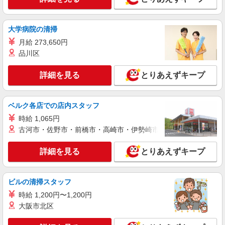
る障がい者支援
時給1450円〜2187円 ＜日払い有/週払い有/交
通費全支給(ガソリン代含む)＞
大学病院の清掃
神戸市東灘区
月給 273,650円
品川区
詳細を見る
キープ
詳細を見る
とりあえずキープ
派遣社員
株式会社kotrio /●KB-H-2020776
魚崎駅＊障がい者施設で軽作業の見守り等＊未
ベルク各店での店内スタッフ
経験歓迎！
時給 1,065円
時給1450円〜2187円 ＜日払い有/週払い有/交
古河市・佐野市・前橋市・高崎市・伊勢崎市・太田市・館林市・
通費全支給(ガソリン代含む)＞
神戸市東灘区
詳細を見る
とりあえずキープ
詳細を見る
キープ
ビルの清掃スタッフ
派遣社員
時給 1,200円〜1,200円
株式会社kotrio /●KB-H-2020786
大阪市北区
住吉駅＊障がい者施設で軽作業の見守り等＊未
経験歓迎！