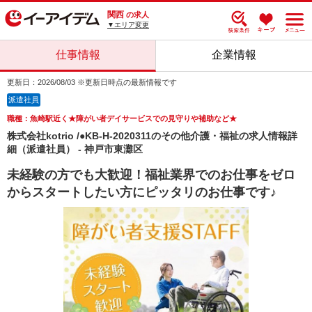
関西
の求人
▼エリア変更
仕事情報
企業情報
更新日：2026/08/03 ※更新日時点の最新情報です
派遣社員
職種：魚崎駅近く★障がい者デイサービスでの見守りや補助など★
株式会社kotrio /●KB-H-2020311のその他介護・福祉の求人情報詳
細（派遣社員） - 神戸市東灘区
未経験の方でも大歓迎！福祉業界でのお仕事をゼロ
からスタートしたい方にピッタリのお仕事です♪