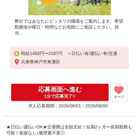
弊社ではあなたにピッタリの職場をご案内します。希望
勤務地や曜日・時間などお気軽にご相談ください。担
当...
時給1450円〜2187円 ＜日払い有/週払い有/交通費
全支給(ガソリン代含む)＞
兵庫県神戸市東灘区
応募画面へ進む
1分で応募完了!!
キープ
求人応募期間：2026/08/01～2026/08/09
★日払い週払いOK★交通費は全額支給！短期2ヶ月〜長期勤務も
可能！面接なし♪履歴書不要◎