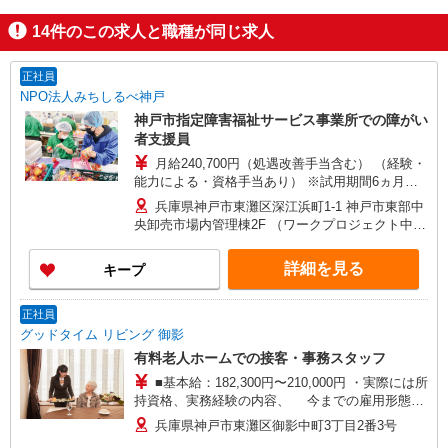
14
件のこの求人と職種が同じ求人
正社員
NPO法人みちしるべ神戸
神戸市指定障害福祉サービス事業所での障がい
者支援員
月給240,700円（処遇改善手当含む） （経験・
能力による・資格手当あり） ※試用期間6ヵ月あ
り（時給1,200円）
兵庫県神戸市東灘区深江浜町1-1 神戸市東部中
央卸売市場内管理棟2F （ワークプロジェクト中央
青果）
詳細を見る
キープ
正社員
グッドタイム リビング 御影
有料老人ホームでの接客・事務スタッフ
■基本給：182,300円〜210,000円 ・実際には所
持資格、実務経験の内容、 今までの雇用形態、
能力等を鑑みて給与を決定。 ・時間外勤務手当
兵庫県神戸市東灘区御影中町3丁目2番3号
は、別途支給。サービス残業なし。