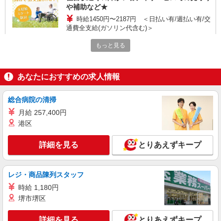
や補助など★
時給1450円〜2187円 ＜日払い有/週払い有/交
通費全支給(ガソリン代含む)＞
神戸市東灘区＜住吉駅・御影駅チカ＞
もっと見る
詳細を見る
キープ
あなたにおすすめの求人情報
派遣社員
株式会社kotrio /●KB-H-2020930
総合病院の清掃
住吉駅◎やっぱり土日休み◎自分を大切に働け
月給 257,400円
る障がい者支援
港区
時給1450円〜2187円 ＜日払い有/週払い有/交
通費全支給(ガソリン代含む)＞
詳細を見る
とりあえずキープ
神戸市東灘区＜住吉駅・御影駅チカ＞
詳細を見る
キープ
レジ・商品陳列スタッフ
時給 1,180円
派遣社員
堺市堺区
株式会社kotrio /●KB-H-2020920
魚崎駅◎やっぱり土日休み◎自分を大切に働け
詳細を見る
とりあえずキープ