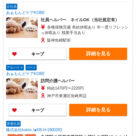
正社員
あぁもんどケアKOBE
社員ヘルパー ネイルOK（当社規定有）
各種保険完備 有給休暇あり 年一度リフレッシ
ュ休暇あり 残業手当あり
阪神魚崎駅前
詳細を見る
キープ
アルバイト
パート
あぁもんどケアKOBE
訪問介護ヘルパー
時給1470円〜2220円
神戸市東灘区魚崎周辺
詳細を見る
キープ
派遣社員
株式会社kotrio /●KB-H-1900293