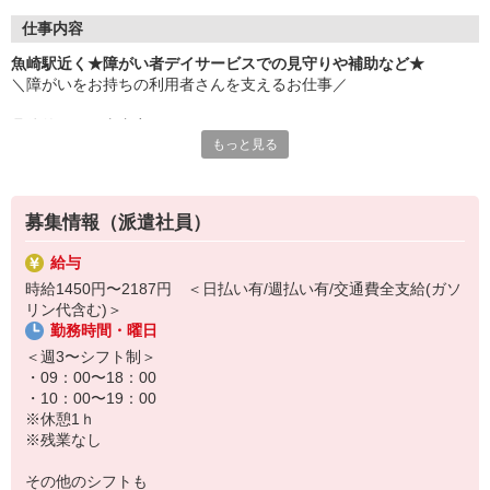
仕事内容
魚崎駅近く★障がい者デイサービスでの見守りや補助など★
＼障がいをお持ちの利用者さんを支えるお仕事／
具体的なお仕事内容は、、、
もっと見る
＊軽作業やレクリエーションの見守り・補助
＊施設内やエントランスの清掃
＊食事や入浴などの介助
募集情報（派遣社員）
＊運転や添乗などの送迎業務 ※希望の方のみ
など
給与
時給1450円〜2187円 ＜日払い有/週払い有/交通費全支給(ガソ
事前の職場見学や手厚い研修もあり、
リン代含む)＞
無資格・未経験の方でもチャレンジしやすい環境です！
勤務時間・曜日
まずは登録・話を聞いてみるだけでもOK！
＜週3〜シフト制＞
担当のコーディネーターがご応募から入職後まで
・09：00〜18：00
精一杯サポートさせていただきます◎
・10：00〜19：00
※休憩1ｈ
※残業なし
その他のシフトも