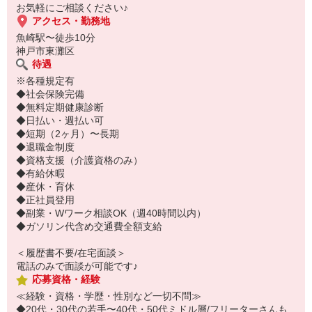
お気軽にご相談ください♪
アクセス・勤務地
魚崎駅〜徒歩10分
神戸市東灘区
待遇
※各種規定有
◆社会保険完備
◆無料定期健康診断
◆日払い・週払い可
◆短期（2ヶ月）〜長期
◆退職金制度
◆資格支援（介護資格のみ）
◆有給休暇
◆産休・育休
◆正社員登用
◆副業・Wワーク相談OK（週40時間以内）
◆ガソリン代含め交通費全額支給
＜履歴書不要/在宅面談＞
電話のみで面談が可能です♪
応募資格・経験
≪経験・資格・学歴・性別など一切不問≫
◆20代・30代の若手〜40代・50代ミドル層/フリーターさんも