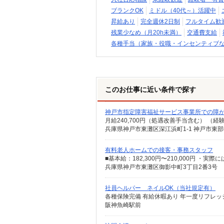
ブランクOK
ミドル（40代～）活躍中
昇給あり
完全週休2日制
フルタイム歓
残業少なめ（月20h未満）
交通費支給
各種手当（家族・役職・インセンティブ
このお仕事に近い条件で探す
神戸市指定障害福祉サービス事業所での障
月給240,700円（処遇改善手当含む） （
兵庫県神戸市東灘区深江浜町1-1 神戸市東
有料老人ホームでの接客・事務スタッフ
兵庫県神戸市東灘区御影中町3丁目2番3号
社員ヘルパー ネイルOK（当社規定有）
各種保険完備 有給休暇あり 年一度リフレッ
阪神魚崎駅前