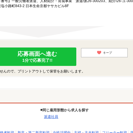
一般労働者派遣、人材紹介・育成事業 派遣/派26-300203、紹介/26-ユ-300
小路町843-2 日本生命京都ヤサカビル8F
応募画面へ進む
キープ
1分で応募完了!!
せんので、プリントアウトして保管をお願いします。
同じ雇用形態から求人を探す
派遣社員
格者歓迎
新卒・第二新卒歓迎
女性活躍中
主婦・主夫歓迎
フリーター歓迎