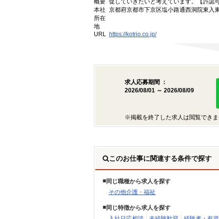
概要
促していきたいと考えています。【許認可番号】
本社
京都府京都市下京区塩小路通西洞院東入東塩
所在
地
URL
https://kotrio.co.jp/
求人応募期間 ：
2026/08/01 ～ 2026/08/09
※掲載を終了した求人は閲覧できま
このお仕事に関連する条件で探す
同じ職種から求人を探す
その他介護・福祉
同じ特徴から求人を探す
入社日応相談
未経験歓迎
経験者・有資