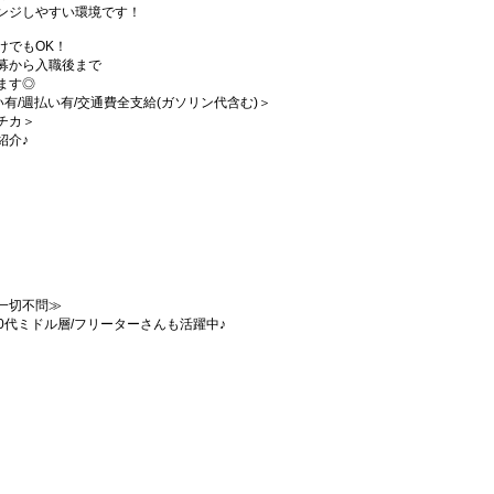
ンジしやすい環境です！
けでもOK！
募から入職後まで
ます◎
払い有/週払い有/交通費全支給(ガソリン代含む)＞
チカ＞
紹介♪
一切不問≫
50代ミドル層/フリーターさんも活躍中♪