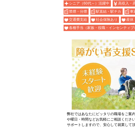
シニア（60代～）活躍中
高収入・
禁煙・分煙
駅直結・駅チカ
車
交通費支給
社会保険あり
産休
各種手当（家族・役職・インセンティブ
弊社ではあなたにピッタリの職場をご案
や曜日・時間などお気軽にご相談くださ
サポートしますので、安心して就業して