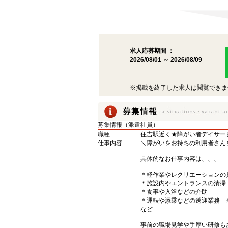
求人応募期間 ：
2026/08/01 ～ 2026/08/09
※掲載を終了した求人は閲覧できま
募集情報（派遣社員）
職種
住吉駅近く★障がい者デイサー
仕事内容
＼障がいをお持ちの利用者さん
具体的なお仕事内容は、、、
＊軽作業やレクリエーションの
＊施設内やエントランスの清掃
＊食事や入浴などの介助
＊運転や添乗などの送迎業務 
など
事前の職場見学や手厚い研修も