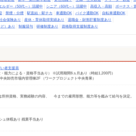
エルダー（50代～）活躍中
シニア（60代～）活躍中
高収入・高額
ボーナス・
迎
禁煙・分煙
駅直結・駅チカ
車通勤OK
バイク通勤OK
自転車通勤OK
社会保険あり
産休・育休取得実績あり
退職金・財形貯蓄制度あり
など）あり
制服貸与
研修制度あり
資格取得支援制度あり
がい者支援員
経験・能力による・資格手当あり） ※試用期間6ヵ月あり（時給1,200円）
部中央卸売市場内管理棟2F （ワークプロジェクト中央青果）
シュ休暇あり 残業手当あり