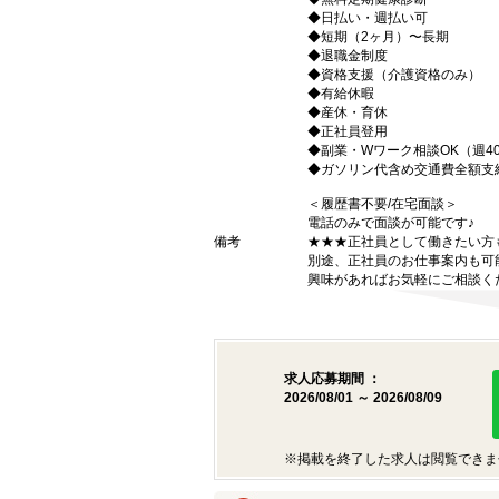
◆日払い・週払い可
◆短期（2ヶ月）〜長期
◆退職金制度
◆資格支援（介護資格のみ）
◆有給休暇
◆産休・育休
◆正社員登用
◆副業・Wワーク相談OK（週4
◆ガソリン代含め交通費全額支
＜履歴書不要/在宅面談＞
電話のみで面談が可能です♪
備考
★★★正社員として働きたい方
別途、正社員のお仕事案内も可
興味があればお気軽にご相談く
求人応募期間 ：
2026/08/01 ～ 2026/08/09
※掲載を終了した求人は閲覧できま