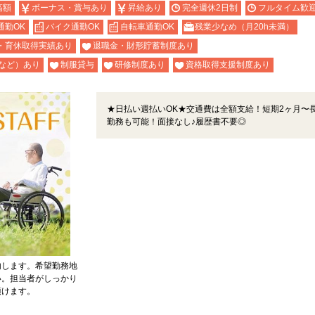
高額
ボーナス・賞与あり
昇給あり
完全週休2日制
フルタイム歓
通勤OK
バイク通勤OK
自転車通勤OK
残業少なめ（月20h未満）
・育休取得実績あり
退職金・財形貯蓄制度あり
など）あり
制服貸与
研修制度あり
資格取得支援制度あり
★日払い週払いOK★交通費は全額支給！短期2ヶ月〜
勤務も可能！面接なし♪履歴書不要◎
内します。希望勤務地
い。担当者がしっかり
頂けます。