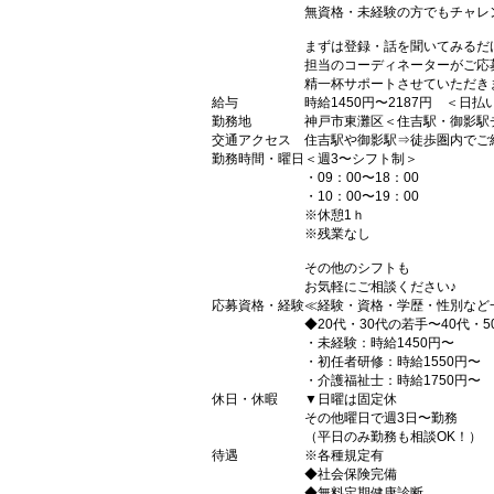
無資格・未経験の方でもチャレ
まずは登録・話を聞いてみるだ
担当のコーディネーターがご応
精一杯サポートさせていただき
給与
時給1450円〜2187円 ＜日
勤務地
神戸市東灘区＜住吉駅・御影駅
交通アクセス
住吉駅や御影駅⇒徒歩圏内でご
勤務時間・曜日
＜週3〜シフト制＞
・09：00〜18：00
・10：00〜19：00
※休憩1ｈ
※残業なし
その他のシフトも
お気軽にご相談ください♪
応募資格・経験
≪経験・資格・学歴・性別など
◆20代・30代の若手〜40代・
・未経験：時給1450円〜
・初任者研修：時給1550円〜
・介護福祉士：時給1750円〜
休日・休暇
▼日曜は固定休
その他曜日で週3日〜勤務
（平日のみ勤務も相談OK！）
待遇
※各種規定有
◆社会保険完備
◆無料定期健康診断