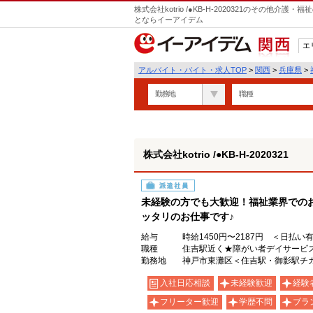
株式会社kotrio /●KB-H-2020321のその他
とならイーアイデム
エ
関西
アルバイト・バイト・求人TOP
>
関西
>
兵庫県
>
勤務地
職種
株式会社kotrio /●KB-H-2020321
派遣社員
未経験の方でも大歓迎！福祉業界での
ッタリのお仕事です♪
給与
時給1450円〜2187円 ＜日払い
職種
住吉駅近く★障がい者デイサービ
勤務地
神戸市東灘区＜住吉駅・御影駅チ
入社日応相談
未経験歓迎
経験
フリーター歓迎
学歴不問
ブラ