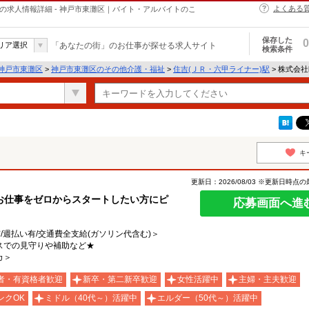
よくある
介護・福祉の求人情報詳細 - 神戸市東灘区｜バイト・アルバイトのこ
保存した
0
リア選択
「あなたの街」のお仕事が探せる求人サイト
検索条件
神戸市東灘区
>
神戸市東灘区のその他介護・福祉
>
住吉(ＪＲ・六甲ライナー)駅
> 株式会社k
キ
更新日：2026/08/03 ※更新日時点
お仕事をゼロからスタートしたい方にピ
応募画面へ進
有/週払い有/交通費全支給(ガソリン代含む)＞
スでの見守りや補助など★
カ＞
者・有資格者歓迎
新卒・第二新卒歓迎
女性活躍中
主婦・主夫歓迎
ンクOK
ミドル（40代～）活躍中
エルダー（50代～）活躍中