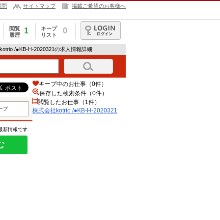
質問
サイトマップ
掲載ご希望のお客様へ
閲覧
キープ
1
0
履歴
リスト
ログイン
otrio /●KB-H-2020321の求人情報詳細
キープ中のお仕事（0件）
保存した検索条件（
0
件）
閲覧したお仕事（1件）
ープ
株式会社kotrio /●KB-H-2020321
の最新情報です
む