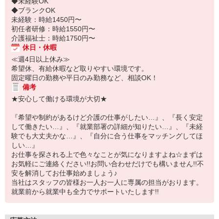
◆未経験OK
◆ブランクOK
未経験：時給1450円〜
初任者研修：時給1550円〜
介護福祉士：時給1750円〜
休日・休暇
≪週4日以上休み≫
希望休、有給休暇など取りやすい環境です。
固定曜日の勤務や平日のみ勤務など、相談OK！
備考
★安心して働ける環境が大切★
『希望や制約があるけど介護の仕事がしたい…』、『長く安定
して働きたい…』、『就業部署の詳細が知りたい…』、『未経
験でも大丈夫かな…』、『自分に合う仕事をマッチングしてほ
しい…』
お仕事を探される上で色々なことが気になりますよね☆まずは
お気軽にご連絡ください!!お問い合わせだけでも構いません!!不
安を解消してお仕事始めましょう♪
当社はスタッフの皆様お一人お一人に専属の担当がおります。
就業前から就業中も全力でサポートいたします!!