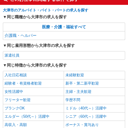
任者研修・経験者：1,600円〜 ◆介護福祉士：
滋賀県大津市 【最寄駅】京阪石山坂本線「松
1,650円〜 ※経験者は3ヶ月以上 ※給与幅は経験・
ノ馬場」駅 ★勤務地は3000ヶ所以上★ 自宅から
大津市のアルバイト・バイト・パートの求人を探す
能力による ★週払いOK（規定あり）
通いやすいエリアなど、お好きな勤務地をお選び
同じ職種から大津市の求人を探す
下さい！！
詳細を見る
キープ
医療・介護・福祉すべて
アルバイト
パート
派遣社員
紹介予定派遣
介護職・ヘルパー
日研トータルソーシング株式会社 メディカルケア事業部/京都オフィ
ス
同じ雇用形態から大津市の求人を探す
未経験・無資格OKの介護スタッフ
派遣社員
時給1,450円〜1,650円 ★週払いOK（規定あ
り） ※給与幅は経験・能力による
同じ特徴から大津市の求人を探す
滋賀県大津市 【最寄駅】京阪石山坂本線「島
入社日応相談
未経験歓迎
ノ関」駅 ★勤務地は3000ヶ所以上★ 自宅から通
いやすいエリアなど、お好きな勤務地をお選び下
経験者・有資格者歓迎
新卒・第二新卒歓迎
さい！！
詳細を見る
キープ
女性活躍中
主婦・主夫歓迎
フリーター歓迎
学歴不問
ブランクOK
ミドル（40代～）活躍中
エルダー（50代～）活躍中
シニア（60代～）活躍中
高収入・高額
ボーナス・賞与あり