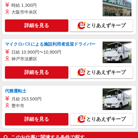
大津市｜最寄り駅：堅田
時給 1,300円
大阪市中央区
詳細を見る
キープ
詳細を見る
とりあえずキープ
アルバイト
パート
派遣社員
日研トータルソーシング株式会社 メディカルケア事業部/京都オフィ
ス【看護助手】
マイクロバスによる施設利用者送迎ドライバー
看護助手（ナースエイド）
日給 10,900円〜10,900円
時給1,350円 ★週払いOK（規定あり） ※給与
神戸市須磨区
幅は経験・能力による
滋賀県大津市 【最寄駅】京阪石山坂本線「南
詳細を見る
とりあえずキープ
滋賀」駅
詳細を見る
キープ
代務運転士
月給 253,500円
アルバイト
パート
派遣社員
紹介予定派遣
豊中市
日研トータルソーシング株式会社 メディカルケア事業部/京都オフィ
ス
詳細を見る
とりあえずキープ
介護スタッフ／資格あり or 経験者
時給1,550円〜1,650円 ◆無資格・経験者：
1,550円〜 ◆初任者研修・未経験：1,550円〜 ◆初
このお仕事に関連する条件で探す