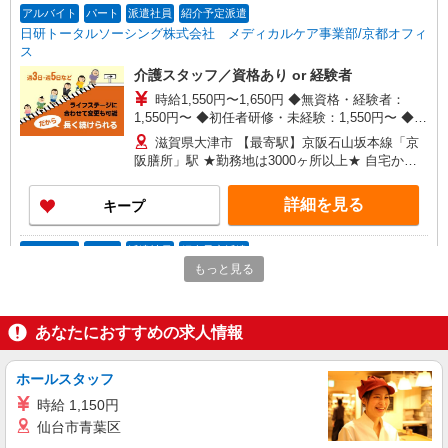
アルバイト
パート
派遣社員
紹介予定派遣
日研トータルソーシング株式会社 メディカルケア事業部/京都オフィ
ス
介護スタッフ／資格あり or 経験者
時給1,550円〜1,650円 ◆無資格・経験者：
1,550円〜 ◆初任者研修・未経験：1,550円〜 ◆初
任者研修・経験者：1,600円〜 ◆介護福祉士：
滋賀県大津市 【最寄駅】京阪石山坂本線「京
1,650円〜 ※経験者は3ヶ月以上 ※給与幅は経験・
阪膳所」駅 ★勤務地は3000ヶ所以上★ 自宅から
能力による ★週払いOK（規定あり）
通いやすいエリアなど、お好きな勤務地をお選び
下さい！！
詳細を見る
キープ
アルバイト
パート
派遣社員
紹介予定派遣
もっと見る
日研トータルソーシング株式会社 メディカルケア事業部/京都オフィ
ス
未経験・無資格OKの介護スタッフ
あなたにおすすめの求人情報
時給1,450円〜1,650円 ★週払いOK（規定あ
り） ※給与幅は経験・能力による
ホールスタッフ
滋賀県大津市 【最寄駅】JR湖西線「比良」駅
★勤務地は3000ヶ所以上★ 自宅から通いやすいエ
時給 1,150円
リアなど、お好きな勤務地をお選び下さい！！
仙台市青葉区
詳細を見る
キープ