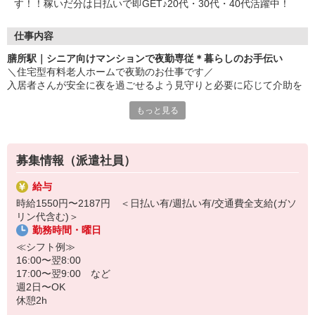
す！！稼いだ分は日払いで即GET♪20代・30代・40代活躍中！
仕事内容
膳所駅｜シニア向けマンションで夜勤専従＊暮らしのお手伝い
＼住宅型有料老人ホームで夜勤のお仕事です／
入居者さんが安全に夜を過ごせるよう見守りと必要に応じて介助を
お願いします＊?°
もっと見る
【日収例】
時給1450円×6H＋1812円×6H＋2175円×3H＝26,097円（深夜手当/
残業手当含む）
募集情報（派遣社員）
≪お仕事内容≫
給与
・夜間巡回
時給1550円〜2187円 ＜日払い有/週払い有/交通費全支給(ガソ
・入居者さんの安否確認
リン代含む)＞
・簡単な事務作業
勤務時間・曜日
・生活介助 など
≪シフト例≫
★夜勤専従のいいところ★
16:00〜翌8:00
・日中より静かで落ち着いている
17:00〜翌9:00 など
・人間関係が少ない
週2日〜OK
・夜勤手当がつく
休憩2h
・日中自由時間を作りやすい