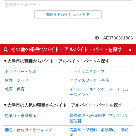
介護職・ヘルパー
関連する条件をもっと見る
同じ雇用形態から膳所駅の求人を探す
派遣社員
同じ特徴から膳所駅の求人を探す
ID：AE0730601806
入社日応相談
未経験歓迎
その他の条件でバイト・アルバイト・パートを探す
経験者・有資格者歓迎
新卒・第二新卒歓迎
大津市の職種からバイト・アルバイト・パートを探す
女性活躍中
主婦・主夫歓迎
ドライバー・配達
IT・クリエイティブ
フリーター歓迎
学歴不問
飲食・フード
オフィスワーク・事務
ブランクOK
ミドル（40代～）活躍中
教育・保育
イベント・キャンペーン・アミュ
エルダー（50代～）活躍中
シニア（60代～）活躍中
ーズメント
高収入・高額
ボーナス・賞与あり
大津市の人気の職種からバイト・アルバイト・パートを探す
昇給あり
完全週休2日制
塾講師・家庭教師
建物管理・設備管理・マンション
フルタイム歓迎
禁煙・分煙
管理員
駅直結・駅チカ
車通勤OK
梱包・仕分け・ピッキング
看護師・保健師・看護助手・助産
バイク通勤OK
自転車通勤OK
師