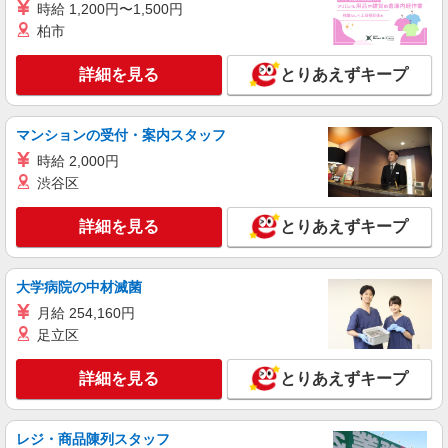
時給 1,200円〜1,500円
阪石山」駅
柏市
詳細を見る
キープ
詳細を見る
とりあえずキープ
派遣社員
株式会社kotrio /●KY-H-1953867
マンションの受付・案内スタッフ
比叡山坂本駅｜シニア向けマンションで生活サ
時給 2,000円
ポート・フロア巡回
渋谷区
時給1550円〜2187円 ＜日払い有/週払い有/交
通費全支給(ガソリン代含む)＞
詳細を見る
とりあえずキープ
大津市坂本周辺｜中学校近く！
詳細を見る
キープ
大学病院の中材滅菌
月給 254,160円
派遣社員
足立区
株式会社kotrio /●KY-H-1954481
堅田駅｜リハビリ補助などのデイサービス
詳細を見る
とりあえずキープ
STAFF♪未経験OK
時給1550円〜2187円 ＜日払い有/週払い有/交
通費全支給(ガソリン代含む)＞
レジ・商品陳列スタッフ