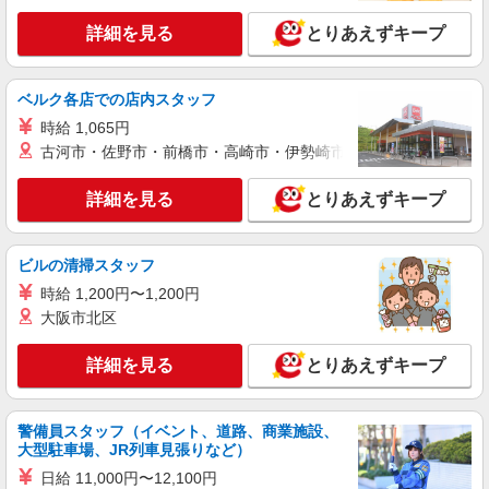
詳細を見る
キープ
詳細を見る
とりあえずキープ
アルバイト
パート
派遣社員
紹介予定派遣
日研トータルソーシング株式会社 メディカルケア事業部/京都オフィ
ベルク各店での店内スタッフ
ス
時給 1,065円
未経験・無資格OKの介護スタッフ
古河市・佐野市・前橋市・高崎市・伊勢崎市・太田市・館林市・
時給1,450円〜1,650円 ★週払いOK（規定あ
り） ※給与幅は経験・能力による
詳細を見る
とりあえずキープ
滋賀県大津市 【最寄駅】JR湖西線「小野」駅
★勤務地は3000ヶ所以上★ 自宅から通いやすいエ
リアなど、お好きな勤務地をお選び下さい！！
ビルの清掃スタッフ
詳細を見る
キープ
時給 1,200円〜1,200円
大阪市北区
アルバイト
パート
派遣社員
紹介予定派遣
日研トータルソーシング株式会社 メディカルケア事業部/京都オフィ
詳細を見る
とりあえずキープ
ス
未経験・無資格OKの介護スタッフ
時給1,450円〜1,650円 ★週払いOK（規定あ
警備員スタッフ（イベント、道路、商業施設、
り） ※給与幅は経験・能力による
大型駐車場、JR列車見張りなど）
滋賀県大津市 【最寄駅】JR湖西線「北小松」
日給 11,000円〜12,100円