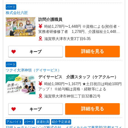
【在宅介護センター長浜】滋賀県長浜市八幡東町
193 ワイエフビル26テナント7号室 ■京都府 【在
パート
宅介護センター亀岡】京都府亀岡市千代川町今津
株式会社六匠
一丁目11番地10 レジェンド千代川1階A号室
訪問介護職員
【在宅介護センター福知山】京都府福知山市駅南
時給1,278円〜1,448円 ※資格による(初任者・
町三丁目101 アルファーユービル1階A号室
実務者研修修了者 1,278円、介護福祉士1,448円)
※一律職務・処遇改善加算手当含む ※試用期間3
滋賀県大津市大萱3丁目6-35
ヵ月（同条件）
詳細を見る
キープ
パート
ツクイ大津神領（デイサービス）
デイサービス 介護スタッフ（ケアクルー）
時給1,080円〜1,167円 ★土日祝日は時給100円
アップ！ ※給与幅は資格・経験等による
滋賀県大津市神領二丁目32番21号
詳細を見る
キープ
アルバイト
パート
派遣社員
紹介予定派遣
日研トータルソーシング株式会社 メディカルケア事業部/京都オフィ