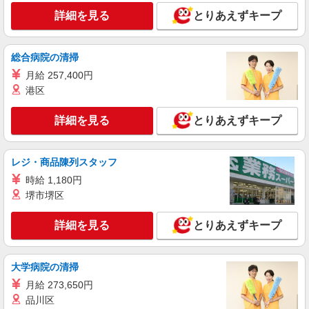
詳細を見る
とりあえずキープ
アルバイト
パート
派遣社員
日研トータルソーシング株式会社 メディカルケア事業部/京都オフィ
ス【看護助手】
総合病院の清掃
看護助手（ナースエイド）
月給 257,400円
時給1,350円 ★週払いOK（規定あり） ※給与
港区
幅は経験・能力による
滋賀県大津市 【最寄駅】JR湖西線「北小松」
詳細を見る
とりあえずキープ
駅
詳細を見る
キープ
レジ・商品陳列スタッフ
時給 1,180円
アルバイト
パート
派遣社員
堺市堺区
日研トータルソーシング株式会社 メディカルケア事業部/京都オフィ
ス【看護助手】
詳細を見る
とりあえずキープ
看護助手（ナースエイド）
時給1,350円 ★週払いOK（規定あり） ※給与
幅は経験・能力による
大学病院の清掃
滋賀県大津市 【最寄駅】京阪石山坂本線「近
月給 273,650円
江神宮前」駅
品川区