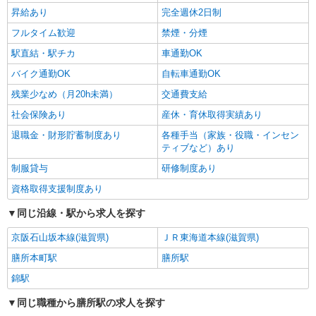
昇給あり
完全週休2日制
フルタイム歓迎
禁煙・分煙
駅直結・駅チカ
車通勤OK
バイク通勤OK
自転車通勤OK
残業少なめ（月20h未満）
交通費支給
社会保険あり
産休・育休取得実績あり
退職金・財形貯蓄制度あり
各種手当（家族・役職・インセン
ティブなど）あり
制服貸与
研修制度あり
資格取得支援制度あり
同じ沿線・駅から求人を探す
京阪石山坂本線(滋賀県)
ＪＲ東海道本線(滋賀県)
膳所本町駅
膳所駅
錦駅
同じ職種から膳所駅の求人を探す