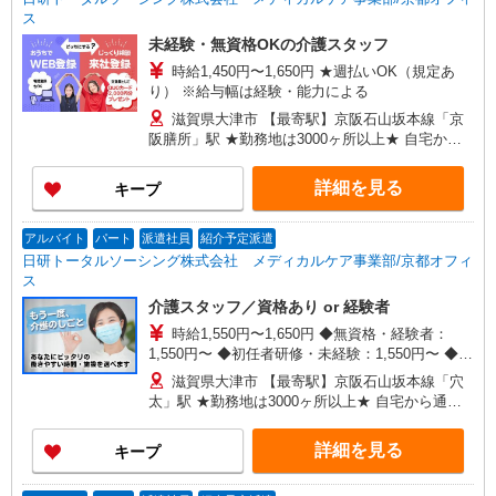
ス
未経験・無資格OKの介護スタッフ
時給1,450円〜1,650円 ★週払いOK（規定あ
り） ※給与幅は経験・能力による
滋賀県大津市 【最寄駅】京阪石山坂本線「京
阪膳所」駅 ★勤務地は3000ヶ所以上★ 自宅から
通いやすいエリアなど、お好きな勤務地をお選び
下さい！！
詳細を見る
キープ
アルバイト
パート
派遣社員
紹介予定派遣
日研トータルソーシング株式会社 メディカルケア事業部/京都オフィ
ス
介護スタッフ／資格あり or 経験者
時給1,550円〜1,650円 ◆無資格・経験者：
1,550円〜 ◆初任者研修・未経験：1,550円〜 ◆初
任者研修・経験者：1,600円〜 ◆介護福祉士：
滋賀県大津市 【最寄駅】京阪石山坂本線「穴
1,650円〜 ※経験者は3ヶ月以上 ※給与幅は経験・
太」駅 ★勤務地は3000ヶ所以上★ 自宅から通い
能力による ★週払いOK（規定あり）
やすいエリアなど、お好きな勤務地をお選び下さ
い！！
詳細を見る
キープ