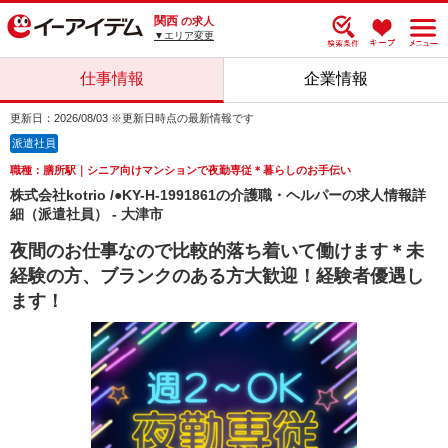
関西
の求人
▼エリア変更
仕事情報
企業情報
更新日：2026/08/03 ※更新日時点の最新情報です
派遣社員
職種：膳所駅｜シニア向けマンションで夜勤専従＊暮らしのお手伝い
株式会社kotrio /●KY-H-1991861の介護職・ヘルパーの求人情報詳
細（派遣社員） - 大津市
夜間のお仕事なので比較的落ち着いて働けます＊未
経験の方、ブランクのある方大歓迎！経験者優遇し
ます！