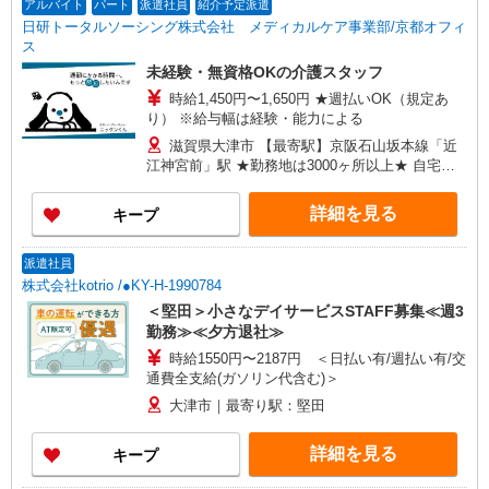
アルバイト
パート
派遣社員
紹介予定派遣
日研トータルソーシング株式会社 メディカルケア事業部/京都オフィ
ス
未経験・無資格OKの介護スタッフ
時給1,450円〜1,650円 ★週払いOK（規定あ
り） ※給与幅は経験・能力による
滋賀県大津市 【最寄駅】京阪石山坂本線「近
江神宮前」駅 ★勤務地は3000ヶ所以上★ 自宅か
ら通いやすいエリアなど、お好きな勤務地をお選
び下さい！！
詳細を見る
キープ
派遣社員
株式会社kotrio /●KY-H-1990784
＜堅田＞小さなデイサービスSTAFF募集≪週3
勤務≫≪夕方退社≫
時給1550円〜2187円 ＜日払い有/週払い有/交
通費全支給(ガソリン代含む)＞
大津市｜最寄り駅：堅田
詳細を見る
キープ