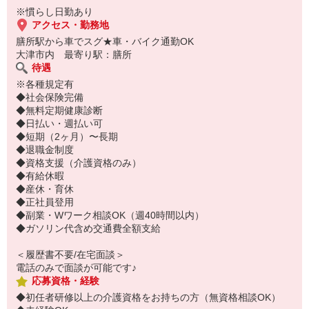
※慣らし日勤あり
「夜勤でガッツリ稼ぎたい」「少人数で黙々と働きたい」という方
アクセス・勤務地
にオススメな求人です♪
膳所駅から車でスグ★車・バイク通勤OK
大津市内 最寄り駅：膳所
※慣らし日勤あり
待遇
※各種規定有
◆社会保険完備
◆無料定期健康診断
◆日払い・週払い可
◆短期（2ヶ月）〜長期
◆退職金制度
◆資格支援（介護資格のみ）
◆有給休暇
◆産休・育休
◆正社員登用
◆副業・Wワーク相談OK（週40時間以内）
◆ガソリン代含め交通費全額支給
＜履歴書不要/在宅面談＞
電話のみで面談が可能です♪
応募資格・経験
◆初任者研修以上の介護資格をお持ちの方（無資格相談OK）