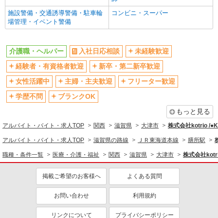
残業少なめ（月20h未満）
交通費支給
施設警備・交通誘導警備・駐車輪
コンビニ・スーパー
場管理・イベント警備
社会保険あり
産休・育休取得実績あり
退職金・財形貯蓄制度あり
各種手当（家族・役職・インセン
ティブなど）あり
介護職・ヘルパー
入社日応相談
未経験歓迎
制服貸与
研修制度あり
経験者・有資格者歓迎
新卒・第二新卒歓迎
資格取得支援制度あり
女性活躍中
主婦・主夫歓迎
フリーター歓迎
同じ職種から求人を探す
学歴不問
ブランクOK
医療・介護・福祉
もっと見る
介護職・ヘルパー
アルバイト・バイト・求人TOP
関西
滋賀県
大津市
株式会社kotrio /
アルバイト・バイト・求人TOP
滋賀県の路線
ＪＲ東海道本線
膳所駅
同じ特徴から求人を探す
職種・条件一覧
医療・介護・福祉
関西
滋賀県
大津市
株式会社kotr
未経験歓迎
ミドル（40代～）活躍中
ボーナス・賞与あり
車通勤OK
掲載ご希望のお客様へ
よくある質問
交通費支給
社会保険あり
お問い合わせ
利用規約
産休・育休取得実績あり
リンクについて
プライバシーポリシー