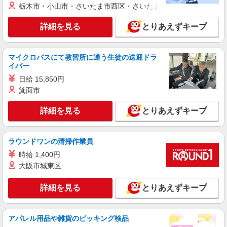
駅 ★勤務地は3000ヶ所以上★ 自宅から通いやす
栃木市・小山市・さいたま市西区・さいたま市岩槻区・久喜市・
いエリアなど、お好きな勤務地をお選び下さ
い！！
詳細を見る
キープ
詳細を見る
とりあえずキープ
派遣社員
株式会社kotrio /●KY-H-1953640
マイクロバスにて教習所に通う生徒の送迎ドラ
イバー
堅田駅▼綺麗なサ高住で生活ケア▼清掃やフロ
アの巡回など
日給 15,850円
箕面市
時給1550円〜2187円 ＜日払い有/週払い有/交
通費全支給(ガソリン代含む)＞
詳細を見る
とりあえずキープ
大津市｜最寄り駅：堅田
詳細を見る
キープ
ラウンドワンの清掃作業員
時給 1,400円
アルバイト
パート
派遣社員
大阪市城東区
日研トータルソーシング株式会社 メディカルケア事業部/京都オフィ
ス【看護助手】
詳細を見る
とりあえずキープ
看護助手（ナースエイド）
時給1,350円 ★週払いOK（規定あり） ※給与
幅は経験・能力による
アパレル用品や雑貨のピッキング検品
滋賀県大津市 【最寄駅】京阪石山坂本線「京