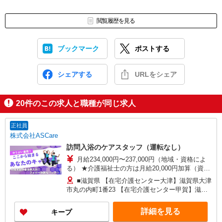
閲覧履歴を見る
ブックマーク
ポストする
シェアする
URLをシェア
20
件のこの求人と職種が同じ求人
正社員
株式会社ASCare
訪問入浴のケアスタッフ（運転なし）
月給234,000円〜237,000円（地域・資格によ
る） ★介護福祉士の方は月給20,000円加算（資格
手当） 別途交通費支給（30,000円上限／月） 別途
■滋賀県 【在宅介護センター大津】滋賀県大津
残業手当（月平均残業時間15時間）残業代全額支
市丸の内町1番23 【在宅介護センター甲賀】滋賀
給
県甲賀市水口町名坂13番地1 アルテ名坂事務所兼
用住宅1階 【在宅介護センター彦根】滋賀県彦根
詳細を見る
キープ
市高宮町1362-2 センチュリーマンション110号室