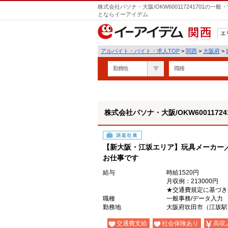
株式会社パソナ・大阪/OKW600117241701の
とならイーアイデム
エ
関西
アルバイト・バイト・求人TOP
>
関西
>
大阪府
>
勤務地
職種
株式会社パソナ・大阪/OKW600117241
派遣社員
【新大阪・江坂エリア】玩具メーカー／
お仕事です
給与
時給1520円
月収例：213000円
★交通費規定に基づき
職種
一般事務/データ入力
勤務地
大阪府吹田市（江坂駅
交通費支給
社会保険あり
高収