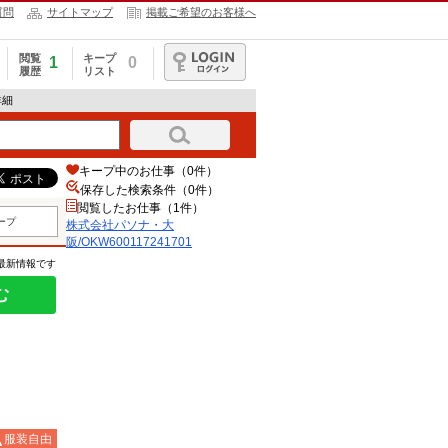
質問
サイトマップ
掲載ご希望のお客様へ
閲覧
キープ
1
0
履歴
リスト
ログイン
詳細
キープ中のお仕事（0件）
保存した検索条件（
0
件）
閲覧したお仕事（1件）
ープ
株式会社パソナ・大
阪/OKW600117241701
の最新情報です
む
服装自由