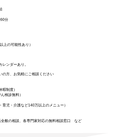
給
憩60分
ヶ月以上の可能性あり）
）
カレンダーあり。
いの方、お気軽にご相談ください
休暇制度）
がん検診無料）
・育児・介護など140万以上のメニュー）
）
活全般の相談、各専門家対応の無料相談窓口 など