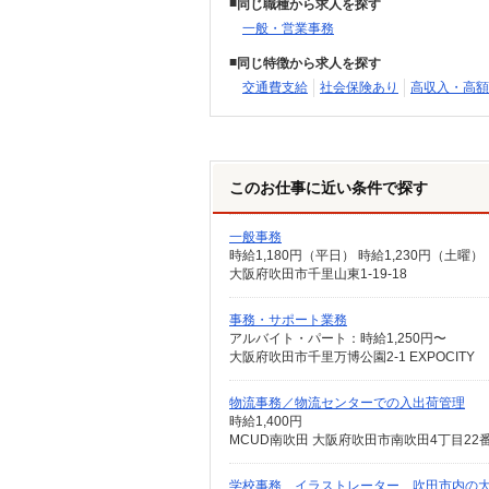
同じ職種から求人を探す
一般・営業事務
同じ特徴から求人を探す
交通費支給
社会保険あり
高収入・高額
このお仕事に近い条件で探す
一般事務
時給1,180円（平日） 時給1,230円（土曜）
大阪府吹田市千里山東1-19-18
事務・サポート業務
アルバイト・パート：時給1,250円〜
大阪府吹田市千里万博公園2-1 EXPOCITY
物流事務／物流センターでの入出荷管理
時給1,400円
MCUD南吹田 大阪府吹田市南吹田4丁目22
学校事務 イラストレーター 吹田市内の