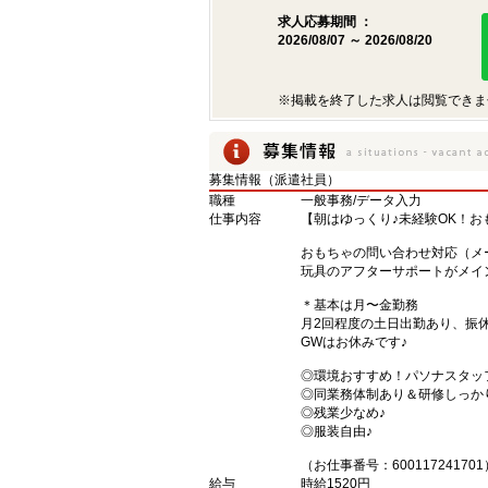
求人応募期間 ：
2026/08/07 ～ 2026/08/20
※掲載を終了した求人は閲覧できま
募集情報（派遣社員）
職種
一般事務/データ入力
仕事内容
【朝はゆっくり♪未経験OK！お
おもちゃの問い合わせ対応（メ
玩具のアフターサポートがメイ
＊基本は月〜金勤務
月2回程度の土日出勤あり、振
GWはお休みです♪
◎環境おすすめ！パソナスタッ
◎同業務体制あり＆研修しっか
◎残業少なめ♪
◎服装自由♪
（お仕事番号：600117241701
給与
時給1520円