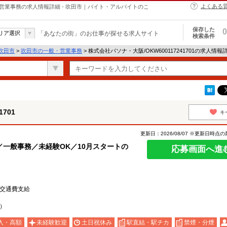
よくある
一般・営業事務の求人情報詳細 - 吹田市｜バイト・アルバイトのこ
保存した
0
リア選択
「あなたの街」のお仕事が探せる求人サイト
検索条件
吹田市
>
吹田市の一般・営業事務
> 株式会社パソナ・大阪/OKW600117241701の求人情報
701
キ
更新日：2026/08/07 ※更新日時点
一般事務／未経験OK／10月スタートの
応募画面へ進
交通費支給
）
入・高額
未経験歓迎
土日祝休み
駅直結・駅チカ
禁煙・分煙