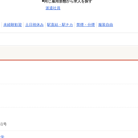
同じ雇用形態から求人を探す
派遣社員
未経験歓迎
土日祝休み
駅直結・駅チカ
禁煙・分煙
服装自由
番1号
大学