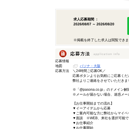
求人応募期間 ：
2026/08/07 ～ 2026/08/20
※掲載を終了した求人は閲覧できま
応募情報
地図
パソナ・大阪
応募方法
＼24時間ご応募OK／
応募ボタンよりお気軽にご応募く
弊社よりご連絡をさせていただきま
※「@pasona.co.jp」のドメイ
※メールが届かない場合、迷惑メー
【お仕事開始までの流れ】
▼イーアイデムから応募
▼ご案内可能な方に弊社からマイペ
▼面談 ※WEB、来社を選択可能で
▼お仕事紹介
▼お仕事開始