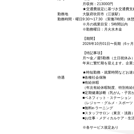
月収例：213000円
★交通費規定に基づき交通費支
勤務地
大阪府吹田市（江坂駅）
勤務時間・曜日
9:30〜17:30 （実働7時間）休
※月の残業目安：5時間以内
※勤務曜日：月火水木金
【期間】
2026年10月01日〜長期（6
【特記事項】
月〜金／週5勤務（土日祝休み
年末に繁忙期を迎えます。企業
★時短勤務・就業時間などお迷
待遇
■各種社会保険
■有給休暇
（年次有給休暇制度、特別有給
■定期健康診断（乳がん・子宮
■ベネフィット・ステーション
（レジャー・グルメ・スポーツ
■無料e-ラーニング
■スタッフサロン（東京・淡路
■お仕事・メディカルケア・生
※各サービス規定あり