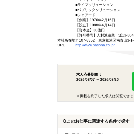
■ライフソリューション
■パブリックソリューション
■シェアード
【創業】1976年2月16日
【設立】1988年4月14日
【資本金】30億円
【許可番号】人材派遣業 派13-3046
本社所在地
〒107-8352 東京都港区南青山3-1-3
URL
http://www.pasona.co.jp/
求人応募期間 ：
2026/08/07 ～ 2026/08/20
※掲載を終了した求人は閲覧できま
このお仕事に関連する条件で探す