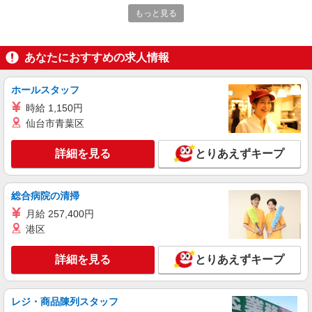
基づき交通費支給
もっと見る
大阪府大阪市北区（淀屋橋駅）
あなたにおすすめの求人情報
詳細を見る
キープ
ホールスタッフ
派遣社員
株式会社パソナ・大阪/OKW6001178569
時給 1,150円
一般事務
仙台市青葉区
月給246400円 ★交通費規定に基づき交通費支
給
詳細を見る
とりあえずキープ
大阪府大阪市北区（阪神本線大阪梅田駅）
総合病院の清掃
詳細を見る
キープ
月給 257,400円
港区
派遣社員
株式会社パソナ・大阪/OKW600117835601
詳細を見る
とりあえずキープ
営業事務/一般事務
月給249600円 ★交通費規定に基づき交通費支
給
レジ・商品陳列スタッフ
大阪府大阪市北区（大阪メトロ四つ橋線肥後橋