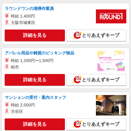
ラウンドワンの清掃作業員
派遣社員
株式会社パソナ・大阪/OKW600117704901
時給 1,400円
一般事務
大阪市城東区
時給1600円 月収例：240000円 ★交通費規定に
基づき交通費支給
詳細を見る
とりあえずキープ
大阪府大阪市北区（大阪メトロ御堂筋線中津
駅）
アパレル用品や雑貨のピッキング検品
詳細を見る
キープ
時給 1,200円〜1,500円
柏市
派遣社員
株式会社パソナ・大阪(NO.6001174540)
詳細を見る
とりあえずキープ
一般事務/広報事務
月給266800円 ★交通費規定に基づき交通費支
マンションの受付・案内スタッフ
給
大阪府大阪市北区（大阪駅）
時給 2,000円
渋谷区
詳細を見る
キープ
詳細を見る
とりあえずキープ
派遣社員