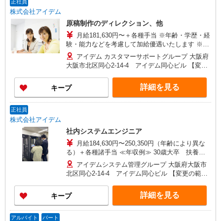
正社員
株式会社アイデム
原稿制作のディレクション、他
月給181,630円〜＋各種手当 ※年齢・学歴・経
験・能力などを考慮して加給優遇いたします ※住
宅手当・家族手当・残業手当別途支給 ★昇給年1
アイデム カスタマーサポートグループ 大阪府
回、賞与年2回支給
大阪市北区同心2-14-4 アイデム同心ビル 【変更
の範囲】会社が定める事業所 ※カスタマーサポー
トという部署名ですが、操作方法など技術的な
詳細を見る
キープ
問い合わせを受けて対応する部署ではありませ
ん。
正社員
株式会社アイデム
社内システムエンジニア
月給184,630円〜250,350円（年齢により異な
る）＋各種諸手当 ≪年収例≫ 30歳大卒 扶養家
族 妻、子供１人 ※月残業20時間の場合
アイデムシステム管理グループ 大阪府大阪市
4,138,730円+交通費 （月給214,350円×12ヵ月＋残
北区同心2-14-4 アイデム同心ビル 【変更の範
業手当（月20時間）+諸手当+賞与） 35歳大卒
囲】会社が定める事業所
主任 扶養家族 妻 子供１人 ※月残業20時間
詳細を見る
キープ
の場合 5,180,000円＋交通費 （月給276,350円×12
ヵ月＋残業手当（月20時間）+諸手当+賞与）
アルバイト
パート