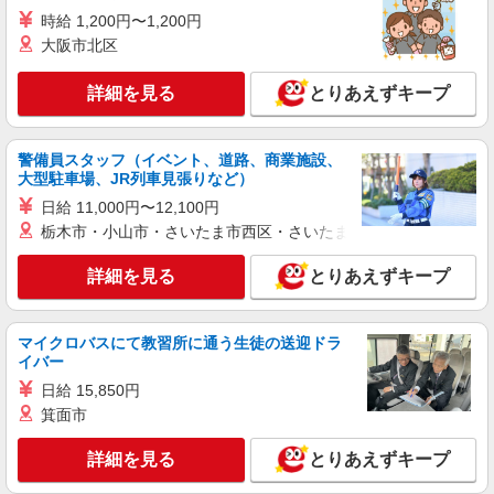
詳細を見る
キープ
時給 1,200円〜1,200円
大阪市北区
派遣社員
株式会社パソナ・大阪/OKW600116342501
詳細を見る
とりあえずキープ
英文事務/データ入力/一般事務
月給278000円 ★交通費規定に基づき交通費支
給
警備員スタッフ（イベント、道路、商業施設、
大型駐車場、JR列車見張りなど）
大阪府大阪市北区（南森町駅）
日給 11,000円〜12,100円
栃木市・小山市・さいたま市西区・さいたま市岩槻区・久喜市・
詳細を見る
キープ
詳細を見る
とりあえずキープ
派遣社員
株式会社パソナ・大阪/OKW6001170911
一般事務/旅行事務
マイクロバスにて教習所に通う生徒の送迎ドラ
月給248600円 ★交通費規定に基づき交通費支
イバー
給
日給 15,850円
大阪府大阪市北区（大阪メトロ御堂筋線梅田
箕面市
駅）
詳細を見る
とりあえずキープ
詳細を見る
キープ