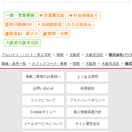
一般・営業事務
交通費支給
社会保険あり
即日勤務OK
未経験歓迎
土日祝休み
駅直結・駅チカ
禁煙・分煙
大阪府大阪市北区
アルバイト・バイト・求人TOP
関西
大阪府
大阪市北区
株式会社パソナ・
職種・条件一覧
オフィスワーク・事務
関西
大阪府
大阪市北区
株式
掲載ご希望のお客様へ
よくある質問
お問い合わせ
利用規約
リンクについて
プライバシーポリシー
Cookieポリシー
個人情報保護方針
メールサービスについて
サイト運営会社