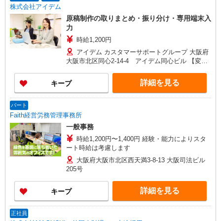
株式会社アイデム
原稿制作の取りまとめ・振り分け・専用端末入
力
時給1,200円
アイデム カスタマーサポートグループ 大阪府
大阪市北区同心2-14-4 アイデム同心ビル 【変更
の範囲】会社が定める事業所 ※カスタマーサポー
トという部署名ですが、操作方法など技術的な
詳細を見る
キープ
問い合わせを受けて対応する部署ではありませ
ん。
パート
Faith経営労務管理事務所
一般事務
時給1,200円〜1,400円 経験・能力によりスタ
ート時給は考慮します
大阪府大阪市北区西天満3-8-13 大阪司法ビル
205号
詳細を見る
キープ
正社員