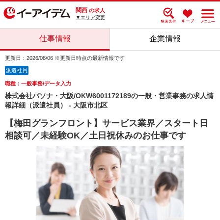
関西
の求人
▼エリア変更
仕事情報
企業情報
更新日：2026/08/06 ※更新日時点の最新情報です
派遣社員
職種：一般事務/データ入力
株式会社パソナ・大阪/OKW6001172189の一般・営業事務の求人情
報詳細（派遣社員） - 大阪市北区
【梅田グランフロント】サービス業界／スタート日
相談可／未経験OK／土日祝休みのお仕事です