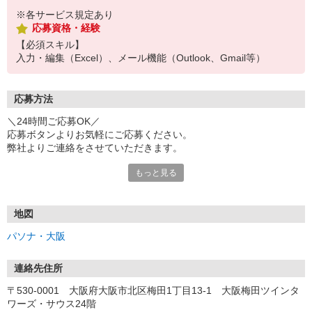
※各サービス規定あり
応募資格・経験
【必須スキル】
入力・編集（Excel）、メール機能（Outlook、Gmail等）
応募方法
＼24時間ご応募OK／
応募ボタンよりお気軽にご応募ください。
弊社よりご連絡をさせていただきます。
もっと見る
※「@pasona.co.jp」のドメイン解除をお願いいたします。
※メールが届かない場合、迷惑メールフォルダもご確認ください。
【お仕事開始までの流れ】
地図
▼イーアイデムから応募
パソナ・大阪
▼ご案内可能な方に弊社からマイページ作成（プロフィール入力）
のご連絡
▼面談 ※WEB、来社を選択可能です
連絡先住所
▼お仕事紹介
〒530-0001 大阪府大阪市北区梅田1丁目13-1 大阪梅田ツインタ
▼お仕事開始
ワーズ・サウス24階