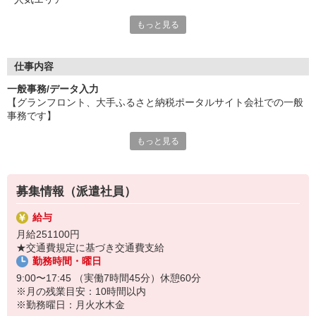
もっと見る
一般事務・営業事務など、人気のオフィスワークが豊富！
もちろん他にも、受付・秘書・データ入力・
テレマーケティングや、販売・営業など
人と関わるお仕事も多数ございます。
仕事内容
万全のサポート体制・充実の福利厚生も整えています。
一般事務/データ入力
ぜひ、前向きな気持ちで飛び込んで来てください！
【グランフロント、大手ふるさと納税ポータルサイト会社での一般
事務です】
＼来社不要！スタッフ登録は、WEB面談でスマートに／
スマホ・タブレット・PCを使い、ご自宅など、
もっと見る
〜返礼品を扱う事業者からの依頼や問い合わせ対応〜
好きな場所での面談が可能です。
★面談の方が安心できる方は、ぜひご来社ください！
◆メール・電話での問い合わせ対応
◆関係部署への連携
募集情報（派遣社員）
◆必要書類の作成
給与
≪おすすめポイント♪≫
月給251100円
◎事務にチャレンジしたい方、是非お気軽に応募ください！
★交通費規定に基づき交通費支給
◎通勤便利、梅田グランフロント！
勤務時間・曜日
◎ふるさと納税に詳しくなれる楽しいお仕事です！
◎開始日の相談OK♪♪
9:00〜17:45 （実働7時間45分）休憩60分
※月の残業目安：10時間以内
（お仕事番号：6001172189）
※勤務曜日：月火水木金