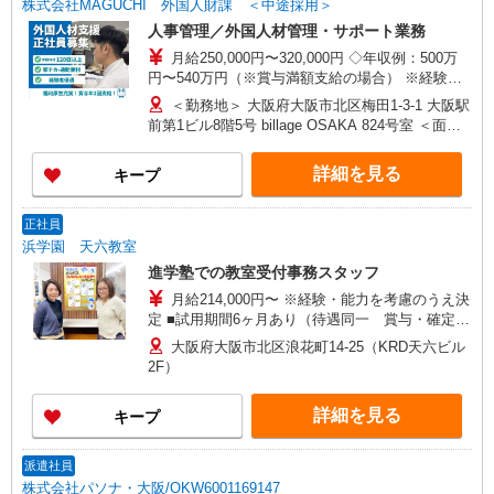
株式会社MAGUCHI 外国人財課 ＜中途採用＞
人事管理／外国人材管理・サポート業務
月給250,000円〜320,000円 ◇年収例：500万
円〜540万円（※賞与満額支給の場合） ※経験・
年齢を考慮の上、当社規定により決定いたします
＜勤務地＞ 大阪府大阪市北区梅田1-3-1 大阪駅
※昇給・賞与は業績、実績等による ※初年度は賞
前第1ビル8階5号 billage OSAKA 824号室 ＜面接
与を在籍期間に応じて支給するため、 入社時期
場所＞ マグチグループ本社ビル 大阪市港区海岸通
によっては年収例と同額にならない場合がありま
1丁目5番29号 （大阪メトロ「大阪港」駅 1番出口
詳細を見る
キープ
す 2年目以降の賞与は満額支給となります ※給
より徒歩3分） 地図
与体系や評価制度の詳細については、面接時・入
◇https://maps.app.goo.gl/XwttAeg3PpBcS5FF8
社時にご説明いたします
正社員
浜学園 天六教室
進学塾での教室受付事務スタッフ
月給214,000円〜 ※経験・能力を考慮のうえ決
定 ■試用期間6ヶ月あり（待遇同一 賞与・確定拠
出年金はなし） ※固定残業代（月6.5時間・
大阪府大阪市北区浪花町14-25（KRD天六ビル
10,000円）含む ※固定残業代は残業がない場合も
2F）
支給し、超過分は別途支給致します。
詳細を見る
キープ
派遣社員
株式会社パソナ・大阪/OKW6001169147