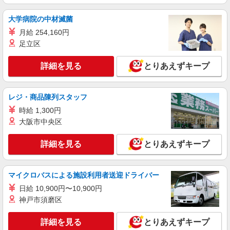
株式会社パソナ・大阪/OKW6001176503
大学病院の中材滅菌
一般事務
月給 254,160円
時給1550円 月収例：233000円 ★交通費規定に
足立区
基づき交通費支給
大阪府大阪市北区（大阪メトロ御堂筋線梅田
詳細を見る
とりあえずキープ
駅）
詳細を見る
キープ
レジ・商品陳列スタッフ
時給 1,300円
派遣社員
大阪市中央区
株式会社パソナ・大阪/OKW6001149009
一般事務/データ入力
詳細を見る
とりあえずキープ
月給259000円 ★交通費規定に基づき交通費支
給
大阪府大阪市北区（心斎橋駅）
マイクロバスによる施設利用者送迎ドライバー
日給 10,900円〜10,900円
詳細を見る
キープ
神戸市須磨区
派遣社員
詳細を見る
とりあえずキープ
株式会社パソナ・大阪/OKW6001177394