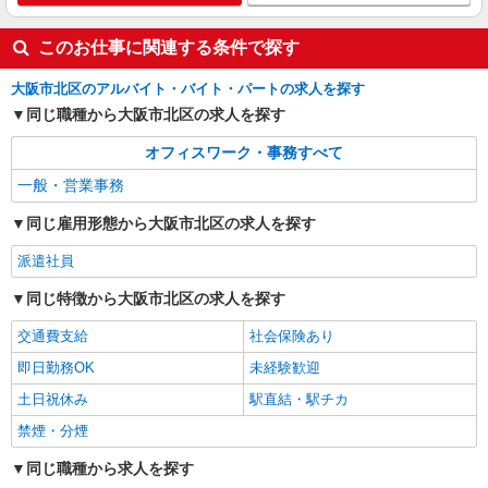
営業事務/一般事務
月給243000円 ★交通費規定に基づき交通費支
このお仕事に関連する条件で探す
給
大阪市北区のアルバイト・バイト・パートの求人を探す
大阪府大阪市北区（大阪メトロ谷町線中崎町
駅）
同じ職種から大阪市北区の求人を探す
オフィスワーク・事務すべて
詳細を見る
キープ
一般・営業事務
同じ雇用形態から大阪市北区の求人を探す
派遣社員
同じ特徴から大阪市北区の求人を探す
交通費支給
社会保険あり
即日勤務OK
未経験歓迎
土日祝休み
駅直結・駅チカ
禁煙・分煙
同じ職種から求人を探す