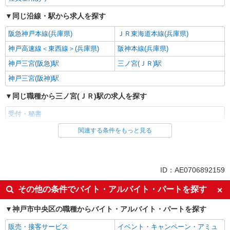
同じ沿線・駅から求人を探す
阪急神戸本線(兵庫県)
ＪＲ東海道本線(兵庫県)
神戸高速線＜東西線＞(兵庫県)
阪神本線(兵庫県)
神戸三宮(阪急)駅
三ノ宮(ＪＲ)駅
神戸三宮(阪神)駅
同じ職種から三ノ宮(ＪＲ)駅の求人を探す
受付・秘書
関連する条件をもっと見る
同じ雇用形態から三ノ宮(ＪＲ)駅の求人を探す
アルバイト
パート
同じ特徴から三ノ宮(ＪＲ)駅の求人を探す
ID：AE0706892159
入社日応相談
即日勤務OK
その他の条件でバイト・アルバイト・パートを探す
Web面接OK
経験者・有資格者歓迎
神戸市中央区の職種からバイト・アルバイト・パートを探す
女性活躍中
フリーター歓迎
販売・接客サービス
イベント・キャンペーン・アミュ
ブランクOK
ミドル（40代～）活躍中