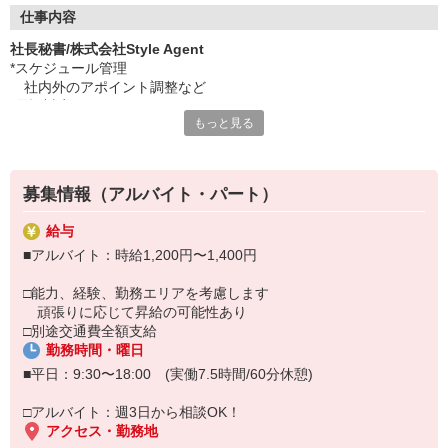
《さまざまなスキルが身に着きます♪》
仕事内容
*高度なビジネスマナー
社長秘書/株式会社Style Agent
*コミュニケーション力
*スケジュール管理
*事務処理能力 など
社内外のアポイント調整など
キャリアに必要なスキルはもちろん、経営者の近くだからこそ、
*電話対応
視点や考え方を学べる貴重なチャンスです♪
もっと見る
*出張手配
*ミーティング議事録作成
「単なる秘書」ではなく、仕事に集中できる環境を整える大切な
*各種デバック業務 など
お仕事です！
募集情報（アルバイト・パート）
コミュニケーションを図りながら、進めていただくお仕事です。
ご興味を持っていただけたら気軽にエントリーください♪
AIやプログラミングに興味のある方、大歓迎♪
給与
■アルバイト：時給1,200円〜1,400円
出張時などは、オンライン(リモート)にて稼働いただくこともあり
ます。
□能力、経験、勤務エリアを考慮します
頑張りに応じて昇給の可能性あり
□別途交通費全額支給
勤務時間・曜日
■平日：9:30〜18:00 (実働7.5時間/60分休憩)
□アルバイト：週3日から相談OK！
アクセス・勤務地