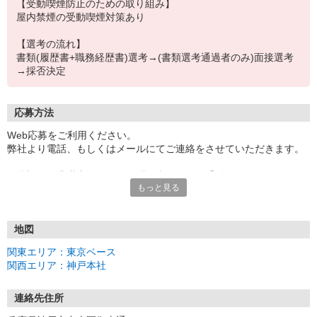
【受動喫煙防止のための取り組み】
屋内禁煙の受動喫煙対策あり
【選考の流れ】
書類(履歴書+職務経歴書)選考→(書類選考通過者のみ)面接選考
→採否決定
応募方法
Web応募をご利用ください。
弊社より電話、もしくはメールにてご連絡をさせていただきます。
お電話は、求職者さまからの問い合わせのみ受付しております。
もっと見る
対応時間：10時〜18時 (土日祝日を除く平日)
※ 人材のご提案など、企業さまからのお電話はご遠慮ください。
【お盆期間に伴う応募者対応のお知らせ】
地図
下記期間中は平日ですが、応募者対応を休止いたします。
関東エリア：東京ベース
・8月12日 (水) 〜 8月14日 (金)
関西エリア：神戸本社
※ 8月10日 (月) 18時以降にいただきましたご応募への対応は、8月1
7日 (月) 10時より順次行ってまいります。
予めご了承くださいませ。
連絡先住所