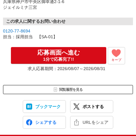
兵庫県神戸市中央区御幸通2-1-6
★indeed、求人ボックスよりご応募される方
ジェイルミナ三宮
弊社からのメールは、indeed、求人ボックス内のメール受信トレイ
に到着しておりますので、ご確認くださいませ。
この求人に関するお問い合わせ
★indeed以外の媒体からご応募される方
0120-77-8694
弊社からのメールについて、受信設定によっては迷惑メールフォル
担当：採用担当 【SA-01】
ダへ到着している場合もありますので、ご確認くださいませ。
応募画面へ進む
1分で応募完了!!
キープ
求人応募期間：2026/08/07～2026/08/31
閲覧履歴を見る
ブックマーク
ポストする
シェアする
URLをシェア