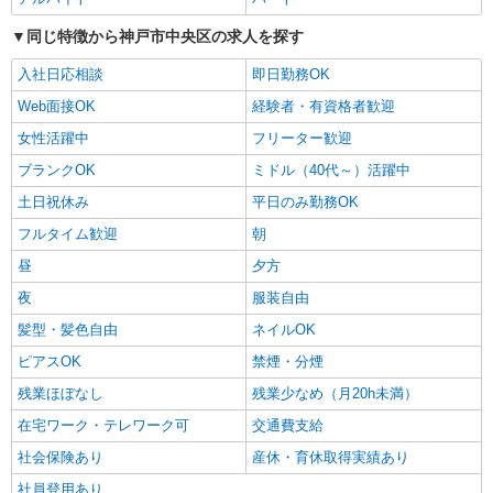
同じ特徴から神戸市中央区の求人を探す
入社日応相談
即日勤務OK
Web面接OK
経験者・有資格者歓迎
女性活躍中
フリーター歓迎
ブランクOK
ミドル（40代～）活躍中
土日祝休み
平日のみ勤務OK
フルタイム歓迎
朝
昼
夕方
夜
服装自由
髪型・髪色自由
ネイルOK
ピアスOK
禁煙・分煙
残業ほぼなし
残業少なめ（月20h未満）
在宅ワーク・テレワーク可
交通費支給
社会保険あり
産休・育休取得実績あり
社員登用あり