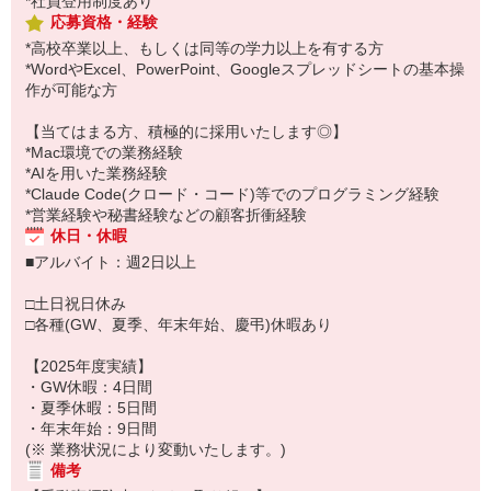
*社員登用制度あり
応募資格・経験
*高校卒業以上、もしくは同等の学力以上を有する方
*WordやExcel、PowerPoint、Googleスプレッドシートの基本操
作が可能な方
【当てはまる方、積極的に採用いたします◎】
*Mac環境での業務経験
*AIを用いた業務経験
*Claude Code(クロード・コード)等でのプログラミング経験
*営業経験や秘書経験などの顧客折衝経験
休日・休暇
■アルバイト：週2日以上
□土日祝日休み
□各種(GW、夏季、年末年始、慶弔)休暇あり
【2025年度実績】
・GW休暇：4日間
・夏季休暇：5日間
・年末年始：9日間
(※ 業務状況により変動いたします。)
備考