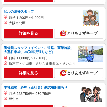
詳細を見る
キープ
ビルの清掃スタッフ
派遣社員
時給 1,200円〜1,200円
パーソルエクセルHRパートナーズ株式会社
大阪市北区
人間ドックのサポート業務
時給1,330円 ※当社規定あり
詳細を見る
とりあえずキープ
兵庫県神戸市中央区／最寄駅：新神戸駅
詳細を見る
警備員スタッフ（イベント、道路、商業施設、
キープ
大型駐車場、JR列車見張りなど）
日給 11,000円〜12,100円
契約社員
ワタキューセイモア株式会社
栃木市・小山市・さいたま市西区・さいたま市岩槻区・久喜市・
入院セットレンタル受付やタオル等の配布回収
詳細を見る
とりあえずキープ
月給：202,500円 交通費別途支給 ※ご自宅〜
勤務地まで 直線2km以上の場合は全額支給！ ※試
用期間3ヶ月（同条件）
神戸市立医療センター中央市民病院 （神戸市
本社総務・経理（正社員）※試用期間あり
中央区港島南町2丁目1-1） ☆20〜50代の近隣にお
月給 222,750円〜230,750円
住まいの方活躍中☆ 神戸市中央区、神戸市東灘
区、神戸市垂水区、神戸市灘区、明石市 などか
豊中市
詳細を見る
キープ
らも 通勤されています！（通勤圏内です！）