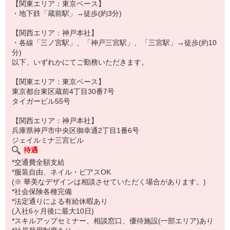
【関東エリア：東京ベース】
・地下鉄「蔵前駅」→徒歩(約3分)
【関西エリア：神戸本社】
・各線「三ノ宮駅」、「神戸三宮駅」、「三宮駅」→徒歩(約10
分)
以下、いずれかにてご勤務いただきます。
【関東エリア：東京ベース】
東京都台東区蔵前4丁目30番7号
タイガービル55号
【関西エリア：神戸本社】
兵庫県神戸市中央区御幸通2丁目1番6号
ジェイルミナ三宮ビル
待遇
*交通費全額支給
*服装自由、ネイル・ピアスOK
(※ 華美なデザインは相談させていただく場合があります。)
*社会保険各種完備
*法定通りによる有給休暇あり
(入社6ヶ月後に最大10日)
*スキルアップセミナー、相談窓口、優待施設(一部エリア)あり