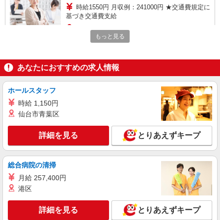
時給1550円 月収例：241000円 ★交通費規定に
基づき交通費支給
兵庫県神戸市中央区（神戸市営地下鉄西神・山
もっと見る
手線三宮駅）
詳細を見る
キープ
あなたにおすすめの求人情報
紹介予定派遣
ホールスタッフ
株式会社パソナ・神戸/OKW6001175447
秘書/一般事務
時給 1,150円
仙台市青葉区
時給1450円 ★交通費規定に基づき交通費支給
兵庫県神戸市中央区（JR東海道本線三ノ宮
詳細を見る
とりあえずキープ
駅）
詳細を見る
キープ
総合病院の清掃
月給 257,400円
派遣社員
港区
株式会社パソナ・神戸/OKW6001175039
総合・フロアー受付/一般事務/窓口事務
詳細を見る
とりあえずキープ
時給1550円 月収例：241000円 ★交通費規定に