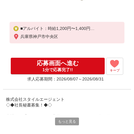
■アルバイト：時給1,200円〜1,400円
兵庫県神戸市中央区
□能力、経験、勤務エリアを考慮します
頑張りに応じて昇給の可能性あり
□別途交通費全額支給
応募画面へ進む
1分で応募完了!!
キープ
求人応募期間：2026/08/07～2026/08/31
株式会社スタイルエージェント
◇◆社長秘書募集！◆◇
当社は、「ファッション業界」にフォーカスし、全国的にアパレ
もっと見る
ルやコスメ店舗等の販売代行運営、人材派遣や紹介予定派遣、人
材紹介事業を展開している会社です。