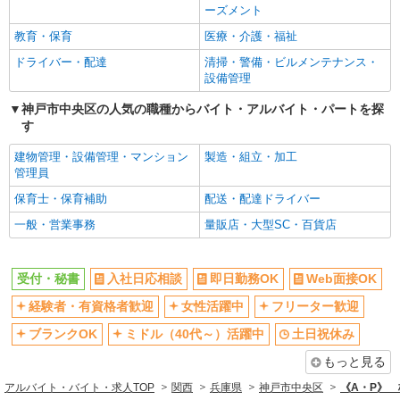
ーズメント
土日祝休み
平日のみ勤務OK
教育・保育
医療・介護・福祉
フルタイム歓迎
朝
ドライバー・配達
清掃・警備・ビルメンテナンス・
昼
夕方
設備管理
夜
服装自由
神戸市中央区の人気の職種からバイト・アルバイト・パートを探
す
髪型・髪色自由
ネイルOK
ピアスOK
禁煙・分煙
建物管理・設備管理・マンション
製造・組立・加工
管理員
残業ほぼなし
残業少なめ（月20h未満）
保育士・保育補助
配送・配達ドライバー
在宅ワーク・テレワーク可
交通費支給
一般・営業事務
量販店・大型SC・百貨店
社会保険あり
産休・育休取得実績あり
社員登用あり
受付・秘書
入社日応相談
即日勤務OK
Web面接OK
同じ職種から求人を探す
経験者・有資格者歓迎
女性活躍中
フリーター歓迎
オフィスワーク・事務
ブランクOK
ミドル（40代～）活躍中
土日祝休み
同じ特徴から求人を探す
もっと見る
ミドル（40代～）活躍中
土日祝休み
アルバイト・バイト・求人TOP
関西
兵庫県
神戸市中央区
《A・P》 