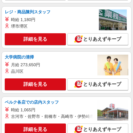
基づき交通費支給
兵庫県神戸市中央区（神戸市営地下鉄西神・山
レジ・商品陳列スタッフ
手線三宮駅）
時給 1,180円
堺市堺区
詳細を見る
キープ
詳細を見る
とりあえずキープ
派遣社員
パーソルエクセルHRパートナーズ株式会社
［新神戸駅］安定×長期♪受付のオシゴト
大学病院の清掃
時給1,330円 ※当社規定あり
月給 273,650円
兵庫県神戸市中央区／最寄駅：新神戸駅
品川区
詳細を見る
キープ
詳細を見る
とりあえずキープ
派遣社員
パーソルエクセルHRパートナーズ株式会社
ベルク各店での店内スタッフ
人間ドックに関する案内や事務
時給 1,065円
時給1,330円 ※当社規定あり
古河市・佐野市・前橋市・高崎市・伊勢崎市・太田市・館林市・
兵庫県神戸市中央区／最寄駅：新神戸駅
詳細を見る
とりあえずキープ