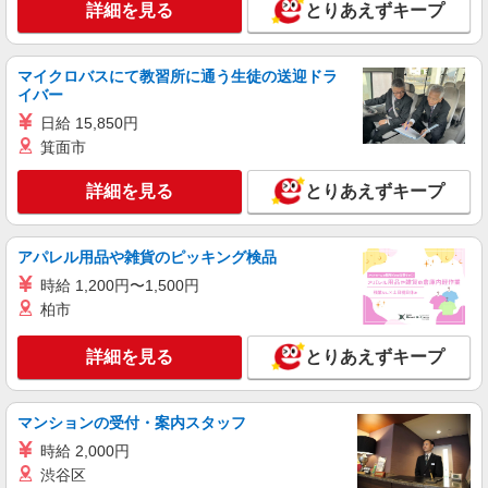
詳細を見る
とりあえずキープ
アルバイト
パート
株式会社アスク
シェアオフィス受付
マイクロバスにて教習所に通う生徒の送迎ドラ
時給：1,250円 ※試用期間：3ヶ月（試用期間
イバー
中の時給変動なし） ※交通費 ：別途支給（1日
日給 15,850円
往復3,000円を上限とし、実費支給） ※支払方
兵庫県神戸市中央区にあるシェアオフィス
箕面市
法：月1回（月末締め翌月25日支払）
詳細を見る
キープ
詳細を見る
とりあえずキープ
アパレル用品や雑貨のピッキング検品
時給 1,200円〜1,500円
柏市
詳細を見る
とりあえずキープ
マンションの受付・案内スタッフ
時給 2,000円
渋谷区