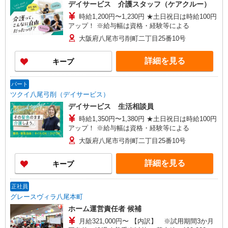
102号室 【在宅介護センター豊中】大阪府豊中市
デイサービス 介護スタッフ（ケアクルー）
庄内西町二丁目15番地8 グランツ豊中 1階2号
時給1,200円〜1,230円 ★土日祝日は時給100円
室 【在宅介護センター八尾】大阪府八尾市若林町
アップ！ ※給与幅は資格・経験等による
三丁目144番地2
大阪府八尾市弓削町二丁目25番10号
詳細を見る
キープ
パート
ツクイ八尾弓削（デイサービス）
デイサービス 生活相談員
時給1,350円〜1,380円 ★土日祝日は時給100円
アップ！ ※給与幅は資格・経験等による
大阪府八尾市弓削町二丁目25番10号
詳細を見る
キープ
正社員
グレースヴィラ八尾本町
ホーム運営責任者 候補
月給321,000円〜 【内訳】 ※試用期間3か月