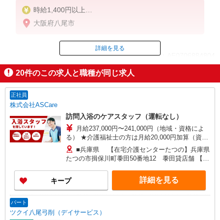
時給1,400円以上
※無資格者の場合は、時給1,177円〜
大阪府八尾市
※一律処遇改善手当含む
※試用期間3ヶ月（同条件）
詳細を見る
ID：AE0706884804
20
件のこの求人と職種が同じ求人
掲載期間終了
正社員
株式会社ASCare
訪問入浴のケアスタッフ（運転なし）
月給237,000円〜241,000円（地域・資格によ
る） ★介護福祉士の方は月給20,000円加算（資格
手当） 別途交通費支給（30,000円上限／月） 別途
■兵庫県 【在宅介護センターたつの】兵庫県
残業手当（月平均残業時間15時間）残業代全額支
たつの市揖保川町黍田50番地12 黍田貸店舗 【在
給
宅介護センター神戸中央】兵庫県神戸市中央区琴
ノ緒町二丁目8番地18 KOEI IDA Bldg 101号室
詳細を見る
キープ
【在宅介護センターはりま】兵庫県加古川市加古
川町北在家2648番地 ロイヤルコーポ加古川103
号室 ■大阪府 【在宅介護センター富田林】大阪府
パート
富田林市甲田一丁目3番地6 アプローズ富田林
ツクイ八尾弓削（デイサービス）