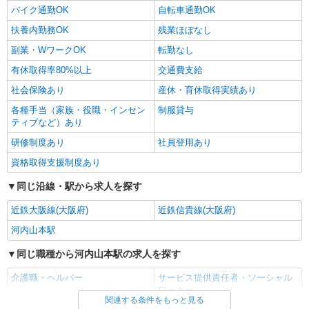
NEW
派遣社員
バイク通勤OK
自転車通勤OK
株式会社kotrio /●OS-H2-2086415
扶養内勤務OK
残業ほぼなし
＜八尾市＞小さなデイサービスSTAFF募集≪
副業・WワークOK
転勤なし
週3勤務≫≪夕方退社≫
時給1550円〜2187円 ＜日払い有/週払い有/交
有休取得率80%以上
交通費支給
通費全支給(ガソリン代含む)＞
社会保険あり
産休・育休取得実績あり
八尾市
各種手当（家族・役職・インセン
制服貸与
ティブなど）あり
詳細を見る
キープ
研修制度あり
社員登用あり
NEW
派遣社員
資格取得支援制度あり
株式会社kotrio /●OS-H2-2094042
同じ沿線・駅から求人を探す
＜面接なし＞デイサービスでリハビリ補助・
送迎など＊八尾市
近鉄大阪線(大阪府)
近鉄信貴線(大阪府)
時給1550円〜2187円 ＜日払い有/週払い有/交
河内山本駅
通費全支給(ガソリン代含む)＞
八尾市
同じ職種から河内山本駅の求人を探す
介護職・ヘルパー
サービス提供責任者・ソーシャル
詳細を見る
キープ
ワーカー
関連する条件をもっと見る