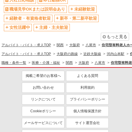
入社日応相談
即日勤務OK
禁煙・分煙
車通勤OK
株式会社kotrio /●OS-H2-2161516
職場見学OKまたは説明会あり
未経験歓迎
経験よりも人柄が大事！グループホーム
バイク通勤OK
自転車通勤OK
STAFF＊50代主婦も活躍中
経験者・有資格者歓迎
新卒・第二新卒歓迎
扶養内勤務OK
残業ほぼなし
時給1550円〜2187円 ＜日払い有/週払い有/交
女性活躍中
主婦・主夫歓迎
副業・WワークOK
転勤なし
通費全支給(ガソリン代含む)＞
もっと見る
八尾市
有休取得率80%以上
交通費支給
アルバイト・バイト・求人TOP
関西
大阪府
八尾市
住宅型有料老人ホ
社会保険あり
産休・育休取得実績あり
詳細を見る
キープ
アルバイト・バイト・求人TOP
大阪府の路線
近鉄大阪線
河内山本駅
各種手当（家族・役職・インセン
制服貸与
ティブなど）あり
NEW
職種・条件一覧
医療・介護・福祉
関西
大阪府
八尾市
住宅型有料老
派遣社員
研修制度あり
社員登用あり
株式会社kotrio /●OS-H2-1840260
掲載ご希望のお客様へ
よくある質問
綺麗な高齢者マンションの見守りスタッフ＠
資格取得支援制度あり
八尾市
同じ職種から求人を探す
お問い合わせ
利用規約
時給1550円〜2187円 ＜日払い有/週払い有/交
通費全支給(ガソリン代含む)＞
医療・介護・福祉
リンクについて
プライバシーポリシー
近鉄八尾
介護職・ヘルパー
サービス提供責任者・ソーシャ
Cookieポリシー
個人情報保護方針
ルワーカー
詳細を見る
キープ
同じ特徴から求人を探す
メールサービスについて
サイト運営会社
NEW
派遣社員