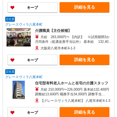
詳細を見る
キープ
正社員
グレースヴィラ八尾本町
介護職員【主任候補】
月給 283,000円〜 【内訳】 ※試用期間3か
月同条件（処遇改善手当以外） 基本給 132,400
円 調整給 13,600円 職務手当 42,000円 責任者手当
大阪府八尾市本町4-1-3
45,000円 調整手当 20,000円 資格手当 10,000
円（介護福祉士資格保有者に限る） 処遇改善手当
詳細を見る
キープ
20,000円〜（※処遇改善手当のみ試用期間経過後
より支給） ※処遇改善手当の金額は、一例となり
ます。 前職のご経験を勘案して決定します。
正社員
グレースヴィラ八尾本町
住宅型有料老人ホームと在宅の介護スタッフ
月給 210,000円〜226,000円 基本給132,400円
調整給13,600円 職務手当34,000円 調整手当
20,000円 資格手当10,000円（介護福祉士資格保有
【グレースヴィラ八尾本町】 八尾市本町4-1-3
者） 試用期間3か月経過後：処遇改善手当16,000
円〜 交通費規定支給：上限25,000円/月 昇給年1回
詳細を見る
キープ
（4月） 賞与2回（7月・12月/前年度実績2.5ヶ月