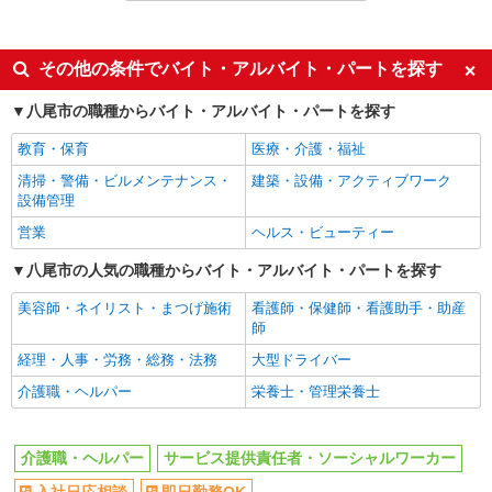
NEW
派遣社員
同じ雇用形態から河内山本駅の求人を探す
株式会社kotrio /●OS-H2-2068344
アルバイト
パート
≪八尾駅≫介護の現場で心を燃やせ！！！デ
その他の条件でバイト・アルバイト・パートを探す
イサービスSTAFF
同じ特徴から河内山本駅の求人を探す
時給1550円〜2187円 ＜日払い有/週払い有/交
八尾市の職種からバイト・アルバイト・パートを探す
通費全支給(ガソリン代含む)＞
入社日応相談
即日勤務OK
八尾市
教育・保育
医療・介護・福祉
職場見学OKまたは説明会あり
未経験歓迎
清掃・警備・ビルメンテナンス・
建築・設備・アクティブワーク
経験者・有資格者歓迎
新卒・第二新卒歓迎
詳細を見る
キープ
設備管理
女性活躍中
主婦・主夫歓迎
営業
ヘルス・ビューティー
NEW
派遣社員
フリーター歓迎
学歴不問
株式会社kotrio /●OS-H2-2067053
八尾市の人気の職種からバイト・アルバイト・パートを探す
ブランクOK
ミドル（40代～）活躍中
八尾駅≫家庭的でこぢんまりしたグルホ＊家
美容師・ネイリスト・まつげ施術
看護師・保健師・看護助手・助産
エルダー（50代～）活躍中
シニア（60代～）活躍中
事サポートなど
師
時給1550円〜2187円 ＜日払い有/週払い有/交
高収入・高額
昇給あり
経理・人事・労務・総務・法務
大型ドライバー
通費全支給(ガソリン代含む)＞
週1日勤務OK
時間や曜日が選べる・シフト自由
八尾市
介護職・ヘルパー
栄養士・管理栄養士
平日のみ勤務OK
土日祝のみ勤務OK
詳細を見る
キープ
朝
昼
介護職・ヘルパー
サービス提供責任者・ソーシャルワーカー
夕方
夜
NEW
派遣社員