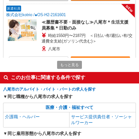
分） 年末年始出勤手当
NEW
派遣社員
株式会社kotrio /●OS-H2-2161601
≪履歴書不要・面接なし≫八尾市＊生活支援
員募集＊日勤のみ
時給1550円〜2187円 ＜日払い有/週払い有/交
通費全支給(ガソリン代含む)＞
八尾市
詳細を見る
キープ
もっと見る
NEW
派遣社員
このお仕事に関連する条件で探す
株式会社kotrio /●OS-H2-2117539
八尾市のアルバイト・バイト・パートの求人を探す
八尾市◆サ高住スタッフ◆穏やかな職場×週
3〜×残業なし
同じ職種から八尾市の求人を探す
時給1550円〜2187円 ＜日払い有/週払い有/交
医療・介護・福祉すべて
通費全支給(ガソリン代含む)＞
介護職・ヘルパー
サービス提供責任者・ソーシャ
八尾市
ルワーカー
詳細を見る
キープ
同じ雇用形態から八尾市の求人を探す