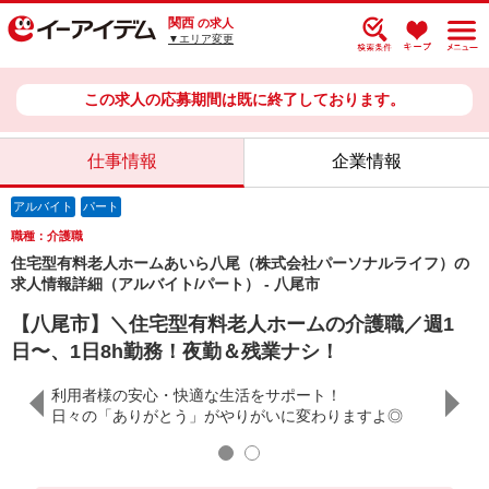
関西
の求人
▼エリア変更
この求人の応募期間は既に終了しております。
仕事情報
企業情報
アルバイト
パート
職種：介護職
住宅型有料老人ホームあいら八尾（株式会社パーソナルライフ）の
求人情報詳細（アルバイト/パート） - 八尾市
【八尾市】＼住宅型有料老人ホームの介護職／週1
日〜、1日8h勤務！夜勤＆残業ナシ！
利用者様の安心・快適な生活をサポート！
職場見
い！
日々の「ありがとう」がやりがいに変わりますよ◎
私たち