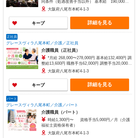
同条件（処遇改善手当以外） 基本給 190,000円
調整給 28,500円 職務手当 31,000円 初任給調
大阪府八尾市本町4-1-3
整手当 1,500円 処遇改善手当70,000円〜（※処
遇改善手当のみ試用期間経過後より支給） ※処遇
詳細を見る
キープ
改善手当の金額は、一例となります。 前職のご
経験を勘案して決定します。
正社員
グレースヴィラ八尾本町／介護／正社員
介護職員（正社員）
*月給 268,000〜278,000円 基本給132,400円 調
整給13,600円 職務手当62,000円 調整手当20,000円
夜勤手当5,000円／回（月4回程度）※ 処遇改善手
大阪府八尾市本町4-1-3
当20,000円〜／月※ 資格手当10,000円/月（介護福
祉士資格保有の方） *試用期間中の月給 228,000〜
詳細を見る
キープ
238,000円 ※試用期間3ヶ月経過後から支給 夜勤
手当5,000円／回（月4回程度） 処遇改善手当
20,000円〜／月
パート
グレースヴィラ八尾本町／介護／パート
介護職員（パート）
時給1,300円〜 資格手当5,000円／月（介護
福祉士資格保有者）
大阪府八尾市本町4-1-3