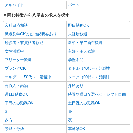
NEW
アルバイト
パート
派遣社員
株式会社kotrio /●OS-H2-2068537
同じ特徴から八尾市の求人を探す
八尾駅のデイサービス♪日勤のみ！残業ゼロ
で趣味も満喫
入社日応相談
即日勤務OK
時給1550円〜2187円 ＜日払い有/週払い有/交
職場見学OKまたは説明会あり
未経験歓迎
通費全支給(ガソリン代含む)＞
経験者・有資格者歓迎
新卒・第二新卒歓迎
八尾市
女性活躍中
主婦・主夫歓迎
詳細を見る
キープ
フリーター歓迎
学歴不問
ブランクOK
ミドル（40代～）活躍中
NEW
派遣社員
エルダー（50代～）活躍中
株式会社kotrio /●OS-H2-2161897
シニア（60代～）活躍中
＜八尾市＞サービス付き高齢者向け住宅
高収入・高額
昇給あり
STAFF＊経験者優遇
週1日勤務OK
時間や曜日が選べる・シフト自由
時給1550円〜2187円 ＜日払い有/週払い有/交
通費全支給(ガソリン代含む)＞
平日のみ勤務OK
土日祝のみ勤務OK
八尾市
朝
昼
夕方
夜
詳細を見る
キープ
禁煙・分煙
車通勤OK