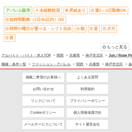
アパレル販売
未経験歓迎
昇給あり
週2～3日勤務OK
短時間勤務（1日4h以内）OK
時間や曜日が選べる・シフト自由
朝
昼
夕方
夜
もっと見る
アルバイト・バイト・求人TOP
関西
兵庫県
神戸市北区
Jun／Rope 
職種・条件一覧
ファッション・アパレル
関西
兵庫県
神戸市北区
J
掲載ご希望のお客様へ
よくある質問
お問い合わせ
利用規約
リンクについて
プライバシーポリシー
Cookieポリシー
個人情報保護方針
メールサービスについて
サイト運営会社