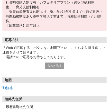
社員割引購入制度有・カフェテリアプラン（選択型福利厚
生）・育児支援制度有
※産前産後育児休暇あり ※小学校4年生前まで：時短勤務・
時差勤務制度あり※中学校入学前まで：時差勤務制度（7.5H勤
務）
【応募資格】高卒以上
応募方法
「Webで応募する」ボタンをご利用下さい。こちらより折り返しご
連絡をさせて頂きます。
電話でのご応募もお待ちしております。
もっと見る
●履歴書
履歴書（写真貼付）を下記住所までご郵送下さい。こちらより折り
返しご連絡をさせて頂きます。
地図
●自社HP採用ページより
勤務地
▼弊社ホームページからもご応募受け付けております。
https://recruit.jun.co.jp/
連絡先住所
（履歴書郵送先住所）