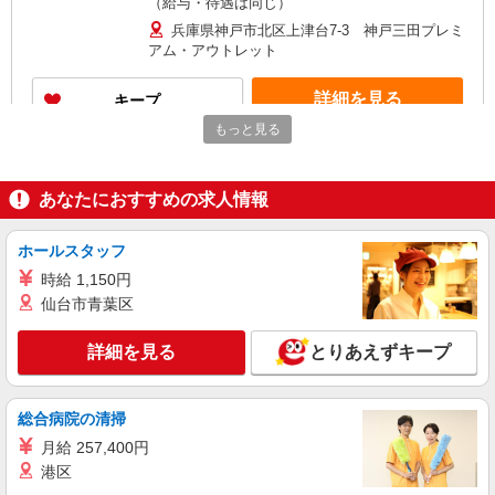
（給与・待遇は同じ）
兵庫県神戸市北区上津台7-3 神戸三田プレミ
アム・アウトレット
詳細を見る
キープ
もっと見る
正社員
As Know As
アパレル販売スタッフ
あなたにおすすめの求人情報
正社員：月給240,000円〜 ★アウトレット勤務
手当：一律10,000円含む！ ※交通費別途支給（1
ホールスタッフ
月上限30,000円） ※年齢やキャリアにより考慮い
兵庫県神戸市北区上津台7-3 神戸三田プレミ
時給 1,150円
たします。 ※土日祝日出勤手当1日に付き1,000円
アム・アウトレット
仙台市青葉区
（正社員のみ） ※入社後3ヶ月間の試用期間中：
平日時給1,200円／土日祝時給1,400円
詳細を見る
キープ
詳細を見る
とりあえずキープ
正社員
DIESEL OUTLET 神戸三田
総合病院の清掃
ショップスタッフ（未経験OK）
月給 257,400円
月給220,000円〜280,000円 （経験・能力によ
港区
る） ※試用期間3ヶ月（条件は同様） 【給与例】