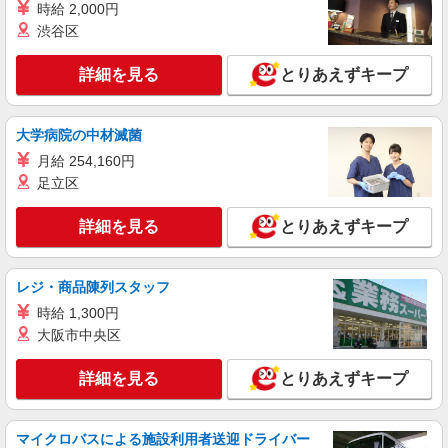
アム・アウトレット
時給 2,000円
渋谷区
詳細を見る
キープ
詳細を見る
とりあえずキープ
アルバイト
パート
Urban Research
大学病院の中材滅菌
販売スタッフ
月給 254,160円
アルバイト・パート：時給1,250円 ◆昇給あり
フルタイム時給（40時間／週 契約の場合）1,300
足立区
円 ◆支払い方法：月1回 毎月末日締め、翌月15日
兵庫県神戸市北区上津台7-3 神戸三田プレミ
払い ◆交通費：全額支給 月額上限50,000円まで支
アム・アウトレット
詳細を見る
とりあえずキープ
給
詳細を見る
キープ
レジ・商品陳列スタッフ
時給 1,300円
正社員
STONE MARKET(ストーンマーケット) イオンモール神戸北店
大阪市中央区
アパレル雑貨の販売スタッフ
詳細を見る
とりあえずキープ
■月給 21〜22万円 基本給 190,000円+役職
（特別）手当 チーフ職：20,000円
一般職：10,000円 地域手当：10,000円 ※
兵庫県神戸市北区上津台8-1-1 イオンモール神
採用時に経験、適正を見て決定いたします。 ◆ 賞
マイクロバスによる施設利用者送迎ドライバー
戸北内2F