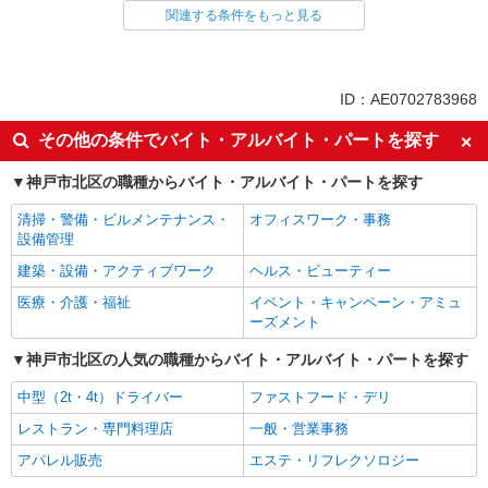
アパレル販売
関連する条件をもっと見る
同じ特徴から求人を探す
未経験歓迎
週2～3日勤務OK
ID：AE0702783968
短時間勤務（1日4h以内）OK
車通勤OK
その他の条件でバイト・アルバイト・パートを探す
扶養内勤務OK
交通費支給
神戸市北区の職種からバイト・アルバイト・パートを探す
社会保険あり
産休・育休取得実績あり
社員登用あり
清掃・警備・ビルメンテナンス・
オフィスワーク・事務
設備管理
建築・設備・アクティブワーク
ヘルス・ビューティー
医療・介護・福祉
イベント・キャンペーン・アミュ
ーズメント
神戸市北区の人気の職種からバイト・アルバイト・パートを探す
中型（2t・4t）ドライバー
ファストフード・デリ
レストラン・専門料理店
一般・営業事務
アパレル販売
エステ・リフレクソロジー