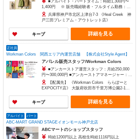
■アルバイト・パートタイム：時給1,300円〜
1,400円 ※ 販売職経験者・フルタイム勤務：時
給1,400円〜1,600円 □能力、経験を考慮します
兵庫県神戸市北区上津台7-3 《Heal Creek 神
頑張りに応じて昇給の可能性あり □別途交通費全
戸三田プレミアム・アウトレット店》
額支給 □社員登用制度あり(月給230,000円以上可
能)
詳細を見る
キープ
正社員
Workman Colors 関西エリア内運営店舗 【株式会社Style Agent】
アパレル販売スタッフ/Workman Colors
■アンカーストア運営スタッフ：月給250,000
円〜300,000円 ■アンカーストアマネージャー：月
給300,000円〜450,000円 □能力、経験を考慮しま
【配属先】 《Workman Colors ららぽーと
す 頑張りに応じて給与UPの可能性あり □別途交
EXPOCITY店》 大阪府吹田市千里万博公園2-1
通費全額支給 □役職任用時、各種手当あり
《Workman Colors イオンモール四條畷店》 大
阪府四條畷市砂四丁目3番2号 《Workman
詳細を見る
キープ
Colors フォレオ大津一里山店》 滋賀県大津市一
里山7丁目1番1号 《Workman Colors イオンモー
ル神戸北店》 兵庫県神戸市北区上津台8-1-1 その
アルバイト
パート
他、新店オープンの際には、立ち上げのお手伝い
ABC-MART GRAND STAGEイオンモール神戸北店
として数週間の出張が発生する可能性あり。
ABCマートのショップスタッフ
時給1200円以上 高校生時給1116円以上