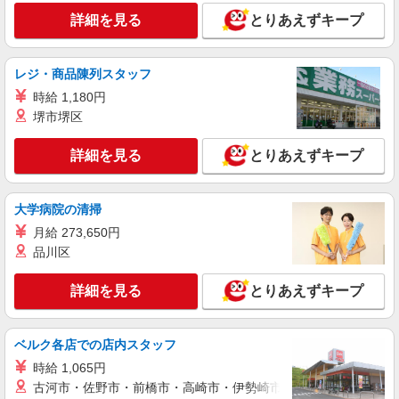
月給250,000円 別途、残業代全額支給 (社会人経
DIESEL OUTLET 神戸三田 兵庫県神戸市北区
詳細を見る
とりあえずキープ
験2年、アパレル経験あり)
上津台7-3 神戸三田ﾌﾟﾚﾐｱﾑ･ｱｳﾄﾚｯﾄ NO.2200 ★マ
イカー通勤OK！★ 【受動喫煙防止対策】 屋内原
則禁煙（喫煙室あり）
詳細を見る
キープ
レジ・商品陳列スタッフ
時給 1,180円
アルバイト
パート
堺市堺区
mezzo piano（メゾピアノ） 神戸三田プレミアム・アウトレット店
子ども服販売スタッフ
詳細を見る
とりあえずキープ
入社から3ヶ月間：時給1,300円 4ヶ月目以降：
時給1,200円 ※経験に応じて時給は、決めさせて
いただきます ※子供服経験者の方は、ご相談くだ
大学病院の清掃
≪mezzo piano（メゾピアノ） 神戸三田プレ
さい ◆昇給あり ◆交通費規定内支給（上限40,000
ミアム・アウトレット店≫ 兵庫県神戸市北区上津
月給 273,650円
円／月）
台7丁目3
品川区
詳細を見る
キープ
詳細を見る
とりあえずキープ
アルバイト
パート
Tumi
ベルク各店での店内スタッフ
接客販売・運営管理スタッフ
時給 1,065円
アルバイト・パート・契約社員：時給1,200
円〜 ※経験・能力により優遇します。 ※試用期間
古河市・佐野市・前橋市・高崎市・伊勢崎市・太田市・館林市・