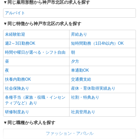
同じ雇用形態から神戸市北区の求人を探す
イム：時給1,200円 ※経験、能力、勤務時間によ
詳細を見る
キープ
り優遇します
アルバイト
同じ特徴から神戸市北区の求人を探す
未経験歓迎
昇給あり
週2～3日勤務OK
短時間勤務（1日4h以内）OK
時間や曜日が選べる・シフト自由
朝
昼
夕方
夜
車通勤OK
扶養内勤務OK
交通費支給
社会保険あり
産休・育休取得実績あり
各種手当（家族・役職・インセン
社割・特典あり
ティブなど）あり
研修制度あり
社員登用あり
同じ職種から求人を探す
ファッション・アパレル