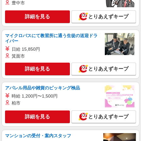
豊中市
アム・アウトレット
詳細を見る
とりあえずキープ
詳細を見る
キープ
アルバイト
パート
マイクロバスにて教習所に通う生徒の送迎ドラ
New Balance
イバー
スポーツ用品の接客販売スタッフ
日給 15,850円
アルバイト・パート：時給1,200円 ※試用期間
箕面市
（3か月間）時給1,200円
兵庫県神戸市北区上津台7-3 神戸三田プレミ
詳細を見る
とりあえずキープ
アム・アウトレット
詳細を見る
アパレル用品や雑貨のピッキング検品
キープ
時給 1,200円〜1,500円
アルバイト
パート
柏市
Beams
販売スタッフ、ストック専門スタッフ
詳細を見る
とりあえずキープ
アルバイト・パート：時給1,130円〜 ※経験・
能力により優遇します。
マンションの受付・案内スタッフ
兵庫県神戸市北区上津台7-3 神戸三田プレミ