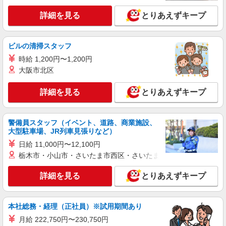
（3ヶ月間）条件変更無し
兵庫県神戸市北区上津台7-3 神戸三田プレミ
アム・アウトレット
詳細を見る
とりあえずキープ
詳細を見る
キープ
ビルの清掃スタッフ
アルバイト
時給 1,200円〜1,200円
Adam et Rope
大阪市北区
販売スタッフ
詳細を見る
とりあえずキープ
アルバイト：時給1,150円〜1,400円 ※経験・
能力により優遇（フルタイム：1,200円〜1,500
円）
兵庫県神戸市北区上津台7-3 神戸三田プレミ
警備員スタッフ（イベント、道路、商業施設、
アム・アウトレット
大型駐車場、JR列車見張りなど）
日給 11,000円〜12,100円
詳細を見る
キープ
栃木市・小山市・さいたま市西区・さいたま市岩槻区・久喜市・
契約社員
詳細を見る
とりあえずキープ
Regal
靴の接客販売〈契約社員〉
契約社員：月給202,500円〜204,000円※経
本社総務・経理（正社員）※試用期間あり
験・能力による ◎試用期間（3ヶ月程度）は時給
月給 222,750円〜230,750円
1,180円
兵庫県神戸市北区上津台7-3 神戸三田プレミ