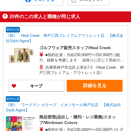
20
件のこの求人と職種が同じ求人
契約社員
《契》 Heal Creek 神戸三田プレミアムアウトレット店 【株式会
社Style Agent】
ゴルフウェア販売スタッフ/Heal Creek
■契約社員：月給230,000円〜250,000円 □能
力、経験を考慮します 頑張りに応じて昇給の可
能性あり □別途交通費全額支給 □役職任用時、各
兵庫県神戸市北区上津台7-3 《Heal Creek 神
種手当(20,000円〜50,000円)あり □アルバイト・パ
戸三田プレミアム・アウトレット店》
ートタイムスタッフ(時給1,300円〜1,600円)同時募
集中！ ・1日あたり実働6.5時間〜最大7.5時間(別
詳細を見る
キープ
途休憩あり)×週2日から相談OK！
契約社員
《契》 ワークマン カラーズ イオンモール神戸北店 【株式会社
Style Agent】
商品管理(品出し・陳列・レジ業務)スタッ
フ/Workman Colors
■契約社員：月給230,000円〜250,000円 (※ 正