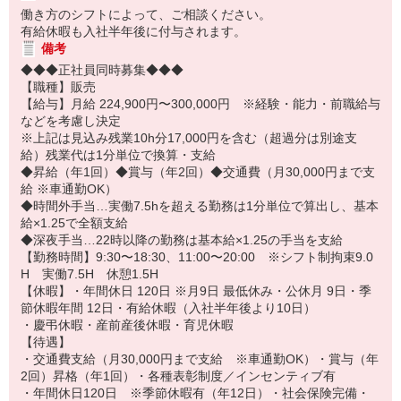
働き方のシフトによって、ご相談ください。
有給休暇も入社半年後に付与されます。
備考
◆◆◆正社員同時募集◆◆◆
【職種】販売
【給与】月給 224,900円〜300,000円 ※経験・能力・前職給与
などを考慮し決定
※上記は見込み残業10h分17,000円を含む（超過分は別途支
給）残業代は1分単位で換算・支給
◆昇給（年1回）◆賞与（年2回）◆交通費（月30,000円まで支
給 ※車通勤OK）
◆時間外手当…実働7.5hを超える勤務は1分単位で算出し、基本
給×1.25で全額支給
◆深夜手当…22時以降の勤務は基本給×1.25の手当を支給
【勤務時間】9:30〜18:30、11:00〜20:00 ※シフト制拘束9.0
H 実働7.5H 休憩1.5H
【休暇】・年間休日 120日 ※月9日 最低休み・公休月 9日・季
節休暇年間 12日・有給休暇（入社半年後より10日）
・慶弔休暇・産前産後休暇・育児休暇
【待遇】
・交通費支給（月30,000円まで支給 ※車通勤OK）・賞与（年
2回）昇格（年1回）・各種表彰制度／インセンティブ有
・年間休日120日 ※季節休暇有（年12日）・社会保険完備・