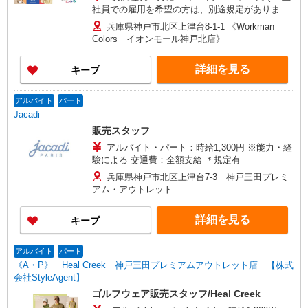
社員での雇用を希望の方は、別途規定があります
ので、気軽に相談ください♪) □能力、経験を考慮
兵庫県神戸市北区上津台8-1-1 《Workman
します 頑張りに応じて昇給の可能性あり □別途
Colors イオンモール神戸北店》
交通費全額支給 □役職任用時、各種手当あり
詳細を見る
キープ
アルバイト
パート
Jacadi
販売スタッフ
アルバイト・パート：時給1,300円 ※能力・経
験による 交通費：全額支給 ＊規定有
兵庫県神戸市北区上津台7-3 神戸三田プレミ
アム・アウトレット
詳細を見る
キープ
アルバイト
パート
《A・P》 Heal Creek 神戸三田プレミアムアウトレット店 【株式
会社StyleAgent】
ゴルフウェア販売スタッフ/Heal Creek