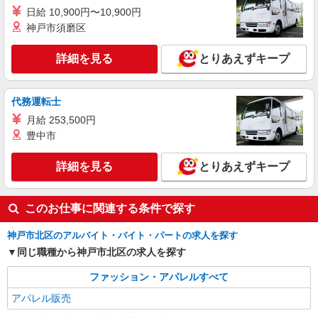
与年2回 ◆ 昇給あり （賞与、昇給については入社
日給 10,900円〜10,900円
1年経過後より、 本人の実績及び会社業績により
神戸市須磨区
詳細を見る
キープ
変動します。） ◆ 研修中月給変動なし（6ヶ月）
◆ 報奨金制度(予算達成時） 15000円〜（社内
規定有） ◆交通費（月上限3万円まで）
詳細を見る
とりあえずキープ
正社員
Ron Herman
接客販売スタッフ
代務運転士
正社員：月給250,700円〜＋交通費全額支給
月給 253,500円
（ガソリン代は距離に応じて支給） ※現職アパレ
ル販売経験者につきまして、現職の給与を考慮い
豊中市
兵庫県神戸市北区上津台7-3 神戸三田プレミ
たします。 ※経験・能力等考慮の上、当社規定に
アム・アウトレット
より優遇致します。
詳細を見る
とりあえずキープ
詳細を見る
キープ
このお仕事に関連する条件で探す
アルバイト
パート
契約社員
その他
Pearly Gates
神戸市北区のアルバイト・バイト・パートの求人を探す
販売スタッフ
同じ職種から神戸市北区の求人を探す
契約社員：月給225,000円〜 ※研修期間（約3
ファッション・アパレルすべて
か月）は給与変動なし ※経験、能力、勤務時間に
より優遇します ※決算賞与あり 準社員：月給
兵庫県神戸市北区上津台7-3 神戸三田プレミ
アパレル販売
180,000円〜 ※経験、能力、勤務時間により優遇
アム・アウトレット
します アルバイト・パート：時給1,150円 フルタ