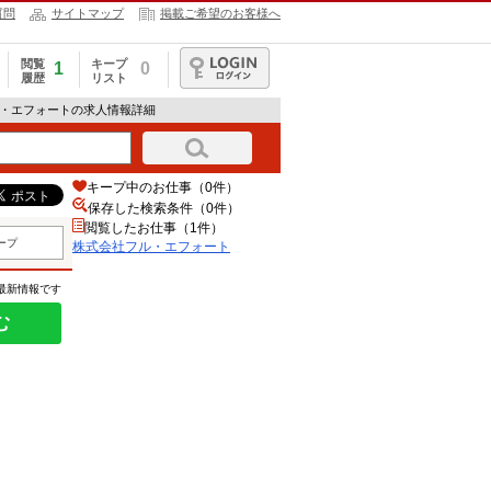
質問
サイトマップ
掲載ご希望のお客様へ
閲覧
キープ
1
0
履歴
リスト
ログイン
ル・エフォートの求人情報詳細
キープ中のお仕事（0件）
保存した検索条件（
0
件）
閲覧したお仕事（1件）
ープ
株式会社フル・エフォート
の最新情報です
む