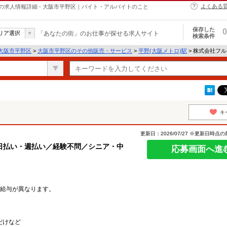
よくある
求人情報詳細 - 大阪市平野区｜バイト・アルバイトのこと
保存した
0
リア選択
「あなたの街」のお仕事が探せる求人サイト
検索条件
大阪市平野区
>
大阪市平野区のその他販売・サービス
>
平野(大阪メトロ)駅
> 株式会社フ
キ
更新日：2026/07/27 ※更新日時点
日払い・週払い／経験不問／シニア・中
応募画面へ進
給与が異なります。
だけなど