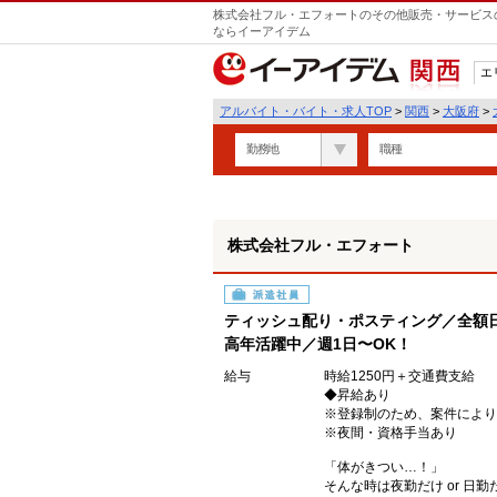
株式会社フル・エフォートのその他販売・サービスの
ならイーアイデム
エ
関西
アルバイト・バイト・求人TOP
>
関西
>
大阪府
>
勤務地
職種
株式会社フル・エフォート
派遣社員
ティッシュ配り・ポスティング／全額
高年活躍中／週1日〜OK！
給与
時給1250円＋交通費支給
◆昇給あり
※登録制のため、案件により
※夜間・資格手当あり
「体がきつい…！」
そんな時は夜勤だけ or 日勤