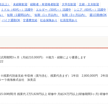
名以上）
未経験歓迎
経験者・有資格者歓迎
大学生歓迎
主婦・主夫歓迎
ミドル（40代～）活躍中
エルダー（50代～）活躍中
シニア（60代～）活躍中
み）
短期（1週間以内）
短期（1ヶ月以内）
短期（3ヶ月以内）
週1日勤務OK
バイク通勤OK
交通費支給
社会保険あり
社員登用あり
あり ※試用期間3ヶ月（月給210,000円） ※能力・経験により優遇します
22
カローラ南海株式会社 加美店