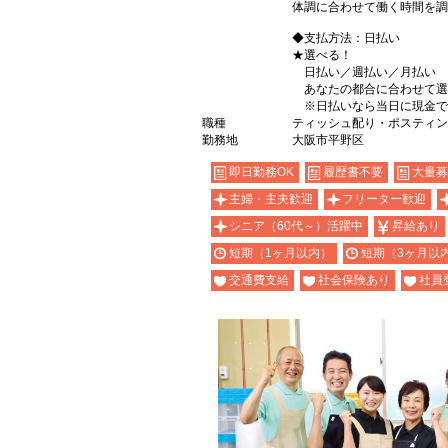
体調に合わせて働く時間を調
◆支払方法：日払い
★選べる！
日払い／週払い／月払い
あなたの都合に合わせて選
※日払いなら当日に現金で
職種
ティッシュ配り・ポスティン
勤務地
大阪市平野区
即日勤務OK
履歴書不要
大量募
主婦・主夫歓迎
フリーター歓迎
シニア（60代～）活躍中
昇給あり
短期（1ヶ月以内）
短期（3ヶ月以
交通費支給
社会保険あり
社員