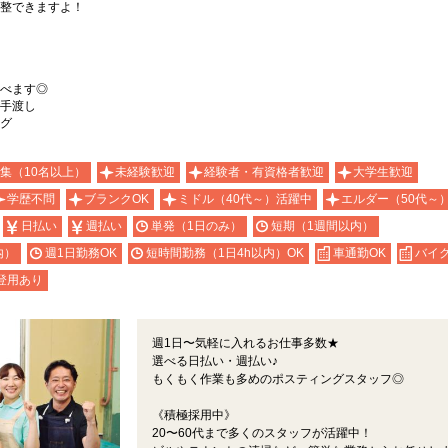
整できますよ！
べます◎
手渡し
グ
集（10名以上）
未経験歓迎
経験者・有資格者歓迎
大学生歓迎
学歴不問
ブランクOK
ミドル（40代～）活躍中
エルダー（50代～
日払い
週払い
単発（1日のみ）
短期（1週間以内）
内）
週1日勤務OK
短時間勤務（1日4h以内）OK
車通勤OK
バイク
登用あり
週1日〜気軽に入れるお仕事多数★
選べる日払い・週払い♪
もくもく作業も多めのポスティングスタッフ◎
《積極採用中》
20〜60代まで多くのスタッフが活躍中！