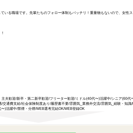
している職場です。先輩たちのフォロー体制もバッチリ！重量物もないので、女性ス
！！
主夫歓迎/新卒・第二新卒歓迎/フリーター歓迎/ミドル(40代〜)活躍中/シニア(60代〜
遇/交通費支給/社会保険制度あり/履歴書不要/雰囲気_業務外交流/雰囲気_経験・知識
代〜)活躍中/禁煙・分煙/WEB選考完結OK/WEB登録OK