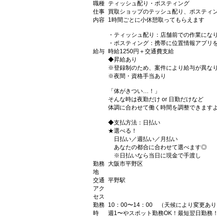
職種
ティッシュ配り・ポスティング
仕事
買取ショップのテッシュ配り、ポスティ
内容
1時間ごとに小休憩取ってもらえます
・ティッシュ配り：店舗前での作業にな
・ポスティング：携帯に位置情報アプリ
給与
時給1250円＋交通費支給
◆昇給あり
※登録制のため、案件により給与が異な
※夜間・資格手当あり
「体がきつい…！」
そんな時は夜勤だけ or 日勤だけなど
体調に合わせて働く時間を調整できます
◆支払方法：日払い
★選べる！
日払い／週払い／月払い
あなたの都合に合わせて選べます◎
※日払いなら当日に現金で手渡し
勤務
大阪市平野区
地
交通
平野駅
アク
セス
勤務
10：00〜14：00 （天候により変更あ
時
週1〜やスポット勤務OK！最短翌日勤務