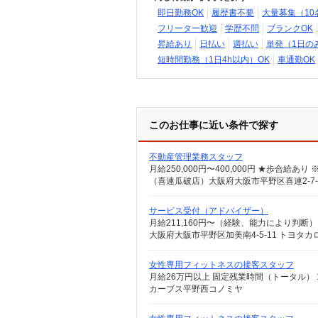
即日勤務OK
履歴書不要
大量募集（10
フリーター歓迎
学歴不問
ブランクOK
昇給あり
日払い
週払い
単発（1日の
短時間勤務（1日4h以内）OK
車通勤OK
このお仕事に近い条件で探す
不動産管理業務スタッフ
月給250,000円〜400,000円 ★歩合給
（喜連瓜破店）大阪府大阪市平野区喜連2-7-
サービス受付（アドバイザー）
大阪府大阪市平野区加美南4-5-11 トヨタ
女性専用フィットネスの接客スタッフ
カーブス平野西コノミヤ