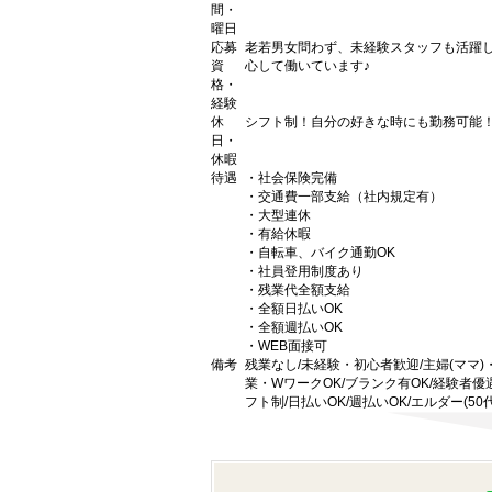
間・
曜日
応募
老若男女問わず、未経験スタッフも活躍
資
心して働いています♪
格・
経験
休
シフト制！自分の好きな時にも勤務可能
日・
休暇
待遇
・社会保険完備
・交通費一部支給（社内規定有）
・大型連休
・有給休暇
・自転車、バイク通勤OK
・社員登用制度あり
・残業代全額支給
・全額日払いOK
・全額週払いOK
・WEB面接可
備考
残業なし/未経験・初心者歓迎/主婦(ママ)・
業・WワークOK/ブランク有OK/経験者優
フト制/日払いOK/週払いOK/エルダー(50