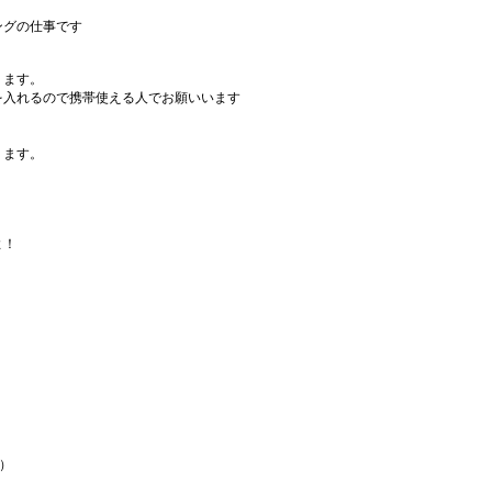
ングの仕事です
ります。
を入れるので携帯使える人でお願いいます
ります。
よ！
り）
！