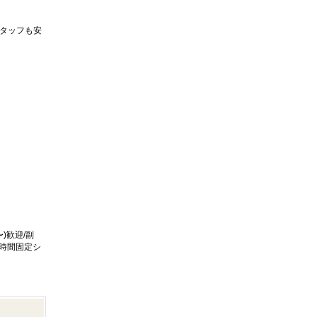
タッフも安
)歓迎/副
/時間固定シ