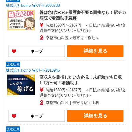
株式会社kotrio /●KY-H-2093788
善は急げ≫≫≫履歴書不要＆面接なし！駅チカ
病院で看護助手急募
時給1550円〜2187円 ＜日払い有/週払い有/交
通費全支給(ガソリン代含む)＞
京都市山科区＜最寄り：椥辻＞
詳細を見る
キープ
派遣社員
株式会社kotrio /●KY-H-2013945
高収入を目指したい方必見！未経験でも日収
1.1万〜可！看護助手
時給1550円〜2187円 ＜日払い有/週払い有/交
通費全支給(ガソリン代含む)＞
京都市山科区｜最寄り駅：山科
詳細を見る
キープ
派遣社員