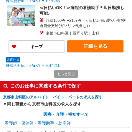
株式会社kotrio /●KY-H-1991263
≪日払いOK！≫病院の看護助手＊即日勤務も
可能♪
時給1550円〜2187円 ＜日払い有/週払い有/交
通費全支給(ガソリン代含む)＞
京都市山科区｜最寄り駅：山科
詳細を見る
キープ
派遣社員
株式会社kotrio /●KY-H-2014211
≪山科駅≫年齢不問！０からスタートでも活躍
もっと見る
できる看護助手♪
時給1550円〜2187円 ＜日払い有/週払い有/交
このお仕事に関連する条件で探す
通費全支給(ガソリン代含む)＞
京都市山科区のアルバイト・バイト・パートの求人を探す
京都市山科区｜最寄り駅：山科
同じ職種から京都市山科区の求人を探す
詳細を見る
キープ
医療・介護・福祉すべて
看護師・保健師・看護助手・助産師
派遣社員
株式会社kotrio /●KY-H-1956341