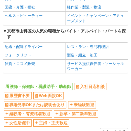
善は急げ≫≫≫履歴書不要＆面接なし！駅チカ
Web面接OK
職場見学OKまたは説明会あり
病院で看護助手急募
医療・介護・福祉
軽作業・製造・物流
未経験歓迎
経験者・有資格者歓迎
時給1550円〜2187円 ＜日払い有/週払い有/交
ヘルス・ビューティー
イベント・キャンペーン・アミュ
通費全支給(ガソリン代含む)＞
新卒・第二新卒歓迎
女性活躍中
ーズメント
京都市山科区≪最寄駅：山科≫
主婦・主夫歓迎
フリーター歓迎
京都市山科区の人気の職種からバイト・アルバイト・パートを探
す
学歴不問
ブランクOK
詳細を見る
キープ
ミドル（40代～）活躍中
エルダー（50代～）活躍中
配送・配達ドライバー
レストラン・専門料理店
派遣社員
シニア（60代～）活躍中
昇給あり
フォークリフト
製造・組立・加工
株式会社kotrio /●KY-H-1955948
週払い
週2～3日勤務OK
雑貨・コスメ販売
サービス提供責任者・ソーシャル
≪山科駅／看護助手≫子育て世代活躍中！働き
ワーカー
やすい環境♪
10時～勤務OK
16時前退社OK
時給1550円〜2187円 ＜日払い有/週払い有/交
時間や曜日が選べる・シフト自由
深夜
通費全支給(ガソリン代含む)＞
看護師・保健師・看護助手・助産師
入社日応相談
禁煙・分煙
残業ほぼなし
京都市山科区｜最寄り駅：山科
履歴書不要
Web面接OK
転勤なし
登録制
詳細を見る
キープ
職場見学OKまたは説明会あり
未経験歓迎
交通費支給
社会保険あり
社割・特典あり
研修制度あり
経験者・有資格者歓迎
新卒・第二新卒歓迎
業務委託
資格取得支援制度あり
SOMPOヘルスサポート株式会社 全支援対応コース
女性活躍中
主婦・主夫歓迎
保健師・管理栄養士 特定保健指導