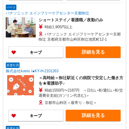
パート
パナソニック エイジフリーケアセンター京都椥辻
ショートステイ／看護職／夜勤のみ
時給1,905円以上
パナソニック エイジフリーケアセンター京都
椥辻 京都府京都市山科区椥辻池尻町12-1
詳細を見る
キープ
派遣社員
株式会社kotrio /●KY-H-2101263
＜高時給＞椥辻駅近くの病院で安定した働き方
を★看護助手♪
時給1550円〜2187円 ＜日払い有/週払い有/交
通費全支給(ガソリン代含む)＞
京都市山科区＜最寄り：椥辻＞
詳細を見る
キープ
派遣社員