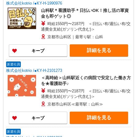
株式会社kotrio /●KY-H-1990976
山科駅＊看護助手＊日払いOK！推し活の軍資
金も即ゲット◎
時給1550円〜2187円 ＜日払い有/週払い有/交
通費全支給(ガソリン代含む)＞
京都市山科区｜最寄り駅：山科
詳細を見る
キープ
派遣社員
株式会社kotrio /●KY-H-2101273
＜高時給＞山科駅近くの病院で安定した働き方
を★看護助手♪
時給1550円〜2187円 ＜日払い有/週払い有/交
通費全支給(ガソリン代含む)＞
京都市山科区≪最寄駅：山科≫
詳細を見る
キープ
派遣社員