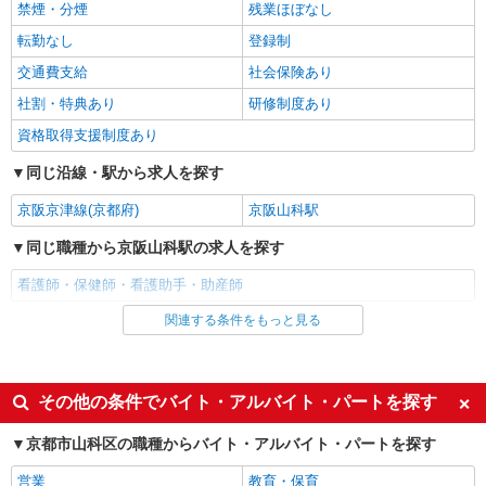
禁煙・分煙
残業ほぼなし
≪山科駅≫未経験・無資格から看護助手へ挑
戦！シフト相談OK♪
転勤なし
登録制
時給1550円〜2187円 ＜日払い有/週払い有/交
交通費支給
社会保険あり
通費全支給(ガソリン代含む)＞
社割・特典あり
研修制度あり
京都市山科区｜最寄り駅：山科
資格取得支援制度あり
詳細を見る
キープ
同じ沿線・駅から求人を探す
派遣社員
京阪京津線(京都府)
京阪山科駅
株式会社kotrio /●KY-H-2093809
同じ職種から京阪山科駅の求人を探す
善は急げ≫≫≫履歴書不要＆面接なし！駅チカ
病院で看護助手急募
看護師・保健師・看護助手・助産師
時給1550円〜2187円 ＜日払い有/週払い有/交
通費全支給(ガソリン代含む)＞
関連する条件をもっと見る
同じ雇用形態から京阪山科駅の求人を探す
京都市山科区内
アルバイト
パート
詳細を見る
派遣社員
キープ
その他の条件でバイト・アルバイト・パートを探す
同じ特徴から京阪山科駅の求人を探す
派遣社員
京都市山科区の職種からバイト・アルバイト・パートを探す
株式会社kotrio /●KY-H-2093798
入社日応相談
履歴書不要
営業
教育・保育