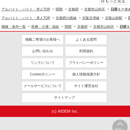
同じ職種から求人を探す
もっと見る
報酬：出来高制 報酬額（消費税抜き）： ・事
アルバイト・バイト・求人TOP
関西
京都府
京都市山科区
日研トータ
業所一括面談(対面) 1日：10,000円〜14,716円 ・
医療・介護・福祉
個別訪問(対面) 1件：4,286円〜5,239円 ・遠隔面
【活動エリア】京都府京都市山科区※大阪府・
アルバイト・バイト・求人TOP
京都府の路線
京阪京津線
京阪山科駅
看護師・保健師・看護助手・助産師
談 1件：1,500〜1,691円 ・電話支援 1件：
兵庫県への訪問可能な方
1,000円〜1,429円 ・ICTメール支援 1件：500円
職種・条件一覧
医療・介護・福祉
関西
京都府
京都市山科区
日研ト
同じ特徴から求人を探す
※上記金額に消費税を加えた金額をお支払いいた
詳細を見る
キープ
します ※交通費・電話代は弊社負担。その他、支
掲載ご希望のお客様へ
よくある質問
未経験歓迎
ミドル（40代～）活躍中
援内容により細則あり。
週2～3日勤務OK
深夜
派遣社員
紹介予定派遣
お問い合わせ
利用規約
株式会社トラストグロース西日本 大阪本社
交通費支給
社会保険あり
特別養護老人ホームでの看護業務
リンクについて
プライバシーポリシー
時給：1800円〜2000円 ※資格・経験により考
慮いたします！
Cookieポリシー
個人情報保護方針
京都府京都市山科区
メールサービスについて
サイト運営会社
詳細を見る
キープ
サイトマップ
派遣社員
(c) AIDEM Inc.
株式会社トラストグロース西日本 大阪本社
介護付き有料老人ホームでの看護業務
時給：1,950〜2,100円 ●交通費支給あり ※経