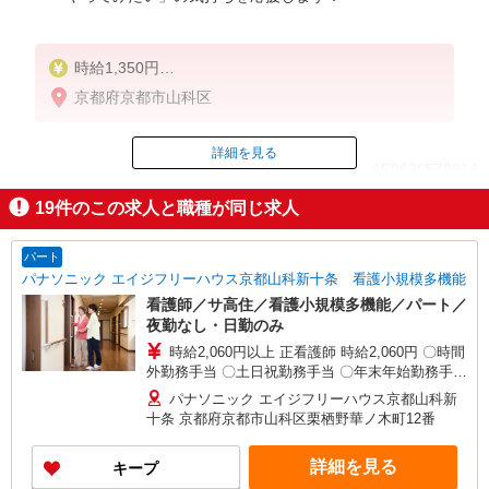
時給1,350円
★週払いOK（規定あり）
京都府京都市山科区
※給与幅は経験・能力による
詳細を見る
ID：AE0626579914
19
件のこの求人と職種が同じ求人
掲載期間終了
パート
パナソニック エイジフリーハウス京都山科新十条 看護小規模多機能
看護師／サ高住／看護小規模多機能／パート／
夜勤なし・日勤のみ
時給2,060円以上 正看護師 時給2,060円 〇時間
外勤務手当 〇土日祝勤務手当 〇年末年始勤務手当
〇早朝7:00〜8:00/夜間18:00〜20:00は時給25％UP
パナソニック エイジフリーハウス京都山科新
十条 京都府京都市山科区栗栖野華ノ木町12番
詳細を見る
キープ