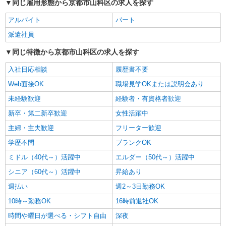
同じ雇用形態から京都市山科区の求人を探す
山科駅｜看護師さんのサポートスタッフ募集♪
医療行為なし
アルバイト
パート
時給1550円〜2187円 ＜日払い有/週払い有/交
派遣社員
通費全支給(ガソリン代含む)＞
同じ特徴から京都市山科区の求人を探す
京都市山科区｜最寄り駅：山科
入社日応相談
履歴書不要
詳細を見る
キープ
Web面接OK
職場見学OKまたは説明会あり
未経験歓迎
派遣社員
経験者・有資格者歓迎
株式会社kotrio /●KY-H-2101284
新卒・第二新卒歓迎
女性活躍中
＜高時給＞東野駅近くの病院で安定した働き方
主婦・主夫歓迎
フリーター歓迎
を★看護助手♪
時給1550円〜2187円 ＜日払い有/週払い有/交
学歴不問
ブランクOK
通費全支給(ガソリン代含む)＞
ミドル（40代～）活躍中
エルダー（50代～）活躍中
京都市山科区内
シニア（60代～）活躍中
昇給あり
詳細を見る
週払い
キープ
週2～3日勤務OK
10時～勤務OK
16時前退社OK
派遣社員
時間や曜日が選べる・シフト自由
深夜
株式会社kotrio /●KY-H-2013679