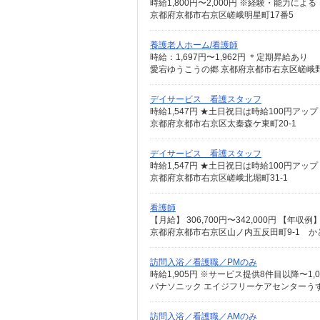
時給1,800円〜2,000円 ※経験・能力による
京都府京都市右京区嵯峨明星町17番5
養護老人ホーム/看護師
時給：1,697円〜1,962円 ＊定期昇給あり
愛宕ゆうこうの郷 京都府京都市右京区嵯峨
デイサービス 看護スタッフ
時給1,547円 ★土日祝日は時給100円アップ
京都府京都市右京区太秦森ケ東町20-1
デイサービス 看護スタッフ
時給1,547円 ★土日祝日は時給100円アップ
京都府京都市右京区嵯峨北堀町31-1
看護師
京都府京都市右京区山ノ内五反田町9-1 か
訪問入浴／看護職／PMのみ
時給1,905円 ※サービス提供8件目以降〜1,0
パナソニック エイジフリーケアセンターうず
訪問入浴／看護職／AMのみ