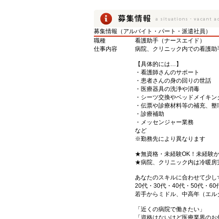
募集情報（アルバイト・パート・派遣社員）
職種
看護助手（ナースエイド）
仕事内容
病院、クリニック内での看護助
【具体的には…】
・看護師さんのサポート
・患者さんの身の回りの世話
・医療器具の洗浄や消毒
・シーツ交換やベッドメイキン
・伝票や診療材料等の補充、整
・診療補助
・メッセンジャー業務
など
※勤務先により異なります
★無資格・未経験OK！未経験
★病院、クリニック内は冷暖房
あなたのスキルに合わせて少し
20代・30代・40代・50代・60
若手からミドル、中高年（エル
「近くの病院で働きたい」
「資格はないけど医療業界のお