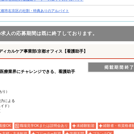
京都市右京区の社割・特典ありのアルバイト
の求人の応募期間は既に終了しております。
ディカルケア事業部/京都オフィス【看護助手】
の医療業界にチャレンジできる、看護助手
あり）
能力による
エイド）
区
面接OK
職場見学OKまたは説明会あり
未経験歓迎
経験者・有資格者
主婦・主夫歓迎
フリーター歓迎
学歴不問
ブランクOK