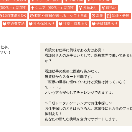
（50代～）活躍中
シニア（60代～）活躍中
昇給あり
週払い
16時前退社OK
時間や曜日が選べる・シフト自由
深夜
禁煙・分煙
交通費支給
社会保険あり
社割・特典あり
研修制度あり
お仕事。
病院のお仕事に興味がある方は必見！
ださい！
看護師さんのお手伝いとして、医療業界で働いてみま
か？
看護助手の業務は医療行為がなく、
無資格からスタート可能です。
「医療の世界に憧れていたけど資格は持っていなく
て・・・」
という方も安心してチャレンジできますよ。
〜日研トータルソーシングでお仕事探し〜
お仕事探しのときはもちろん、就業後にも万全のフォ
体制あり！
あなたの新たな挑戦を全力でサポートします。