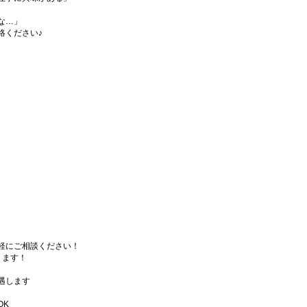
な…」
絡ください♪
軽にご相談ください！
ります！
遇します
OK