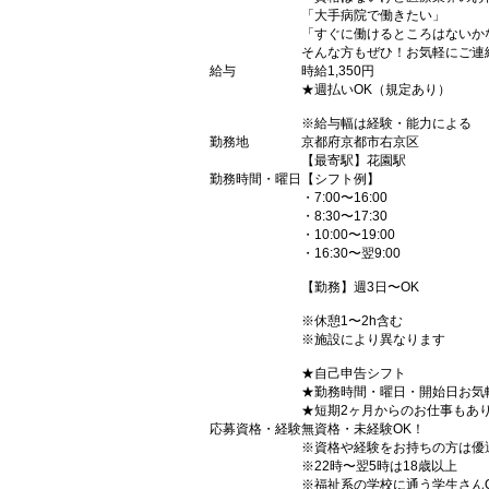
「大手病院で働きたい」
「すぐに働けるところはないか
そんな方もぜひ！お気軽にご連
給与
時給1,350円
★週払いOK（規定あり）
※給与幅は経験・能力による
勤務地
京都府京都市右京区
【最寄駅】花園駅
勤務時間・曜日
【シフト例】
・7:00〜16:00
・8:30〜17:30
・10:00〜19:00
・16:30〜翌9:00
【勤務】週3日〜OK
※休憩1〜2h含む
※施設により異なります
★自己申告シフト
★勤務時間・曜日・開始日お気
★短期2ヶ月からのお仕事もあ
応募資格・経験
無資格・未経験OK！
※資格や経験をお持ちの方は優
※22時〜翌5時は18歳以上
※福祉系の学校に通う学生さん