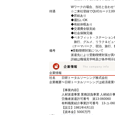
Wワークの場合、当社と合わせ
待遇
☆ご来社登録でQUOカード2,
◆昇給あり
◆週払いOK
◆有給休暇あり
◆交通費全額支給
◆社会保険完備
◆ベネフィット・ステーション
旅行、グルメ、リラク＆ビュ
（テーマパーク、宿泊、旅行、
備考
■受動喫煙対策について
派遣先により受動喫煙対策が異
詳細は職場見学時及び条件明示
企業情報
社名
日研トータルソーシング株式会社
企業概要
〜日研トータルソーシングは経済産業
【事業内容】
人材派遣事業 業務請負事業 人材紹介
労働者派遣許可番号 派13-060060
有料職業紹介事業許可番号 13-ユ-060
【設立】1981年4月1日
【資本金】5000万円