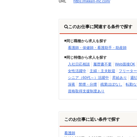
URL
https://nikken-mc.com/
このお仕事に関連する条件で探す
同じ職種から求人を探す
看護師・保健師・看護助手・助産師
同じ特徴から求人を探す
入社日応相談
履歴書不要
Web面接OK
女性活躍中
主婦・主夫歓迎
フリーター
シニア（60代～）活躍中
昇給あり
週
深夜
禁煙・分煙
残業ほぼなし
転勤な
資格取得支援制度あり
このお仕事に近い条件で探す
看護師