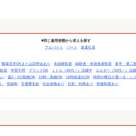
同じ雇用形態から求人を探す
アルバイト
パート
派遣社員
職場見学OKまたは説明会あり
未経験歓迎
経験者・有資格者歓迎
新卒・第二
歓迎
学歴不問
ブランクOK
ミドル（40代～）活躍中
エルダー（50代～）活
払い
週2～3日勤務OK
10時～勤務OK
16時前退社OK
時間や曜日が選べる・シ
し
登録制
交通費支給
社会保険あり
社割・特典あり
研修制度あり