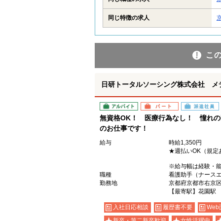
同じ特徴の求人
こ
日研トータルソーシング株式会社 メ
アルバイト
パート
派遣社員
無資格OK！ 医療行為なし！ 憧れ
のお仕事です！
給与
時給1,350円
★週払いOK（規定
※給与幅は経験・
職種
看護助手（ナース
勤務地
京都府京都市右京
【最寄駅】花園駅
入社日応相談
履歴書不要
Web
新卒・第二新卒歓迎
女性活躍中