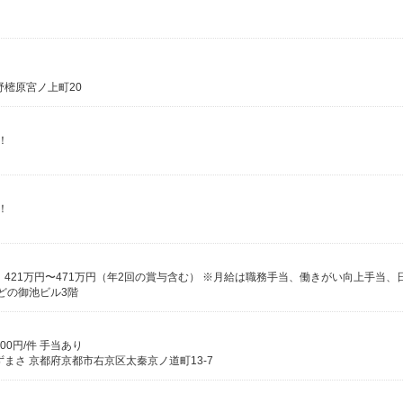
野樒原宮ノ上町20
！
！
どの御池ビル3階
00円/件 手当あり
まさ 京都府京都市右京区太秦京ノ道町13-7