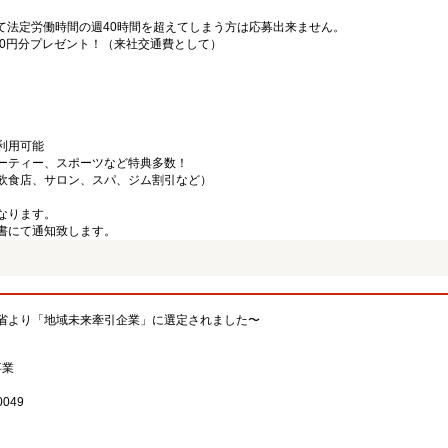
て法定労働時間の週40時間を超えてしまう方は応募出来ません。
000円分プレゼント！（来社交通費として）
利用可能
ーティー、スポーツなど特典多数！
飲食店、サロン、スパ、ジム割引など）
なります。
書にて通知致します。
省より「地域未来牽引企業」に選定されました〜
事業
049