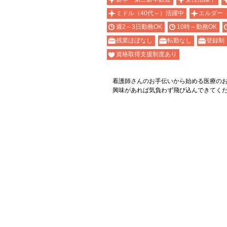
ミドル（40代～）活躍中
エルダー
週2～3日勤務OK
10時～勤務OK
残業ほぼなし
転勤なし
登録制
資格取得支援制度あり
看護師さんのお手伝いから始める医療の
興味があれば気負わず飛び込んできてく