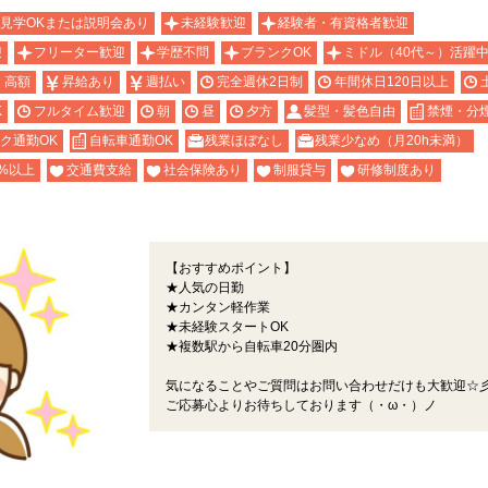
見学OKまたは説明会あり
未経験歓迎
経験者・有資格者歓迎
迎
フリーター歓迎
学歴不問
ブランクOK
ミドル（40代～）活躍
・高額
昇給あり
週払い
完全週休2日制
年間休日120日以上
K
フルタイム歓迎
朝
昼
夕方
髪型・髪色自由
禁煙・分
ク通勤OK
自転車通勤OK
残業ほぼなし
残業少なめ（月20h未満）
%以上
交通費支給
社会保険あり
制服貸与
研修制度あり
【おすすめポイント】
★人気の日勤
★カンタン軽作業
★未経験スタートOK
★複数駅から自転車20分圏内
気になることやご質問はお問い合わせだけも大歓迎☆
ご応募心よりお待ちしております（・ω・）ノ