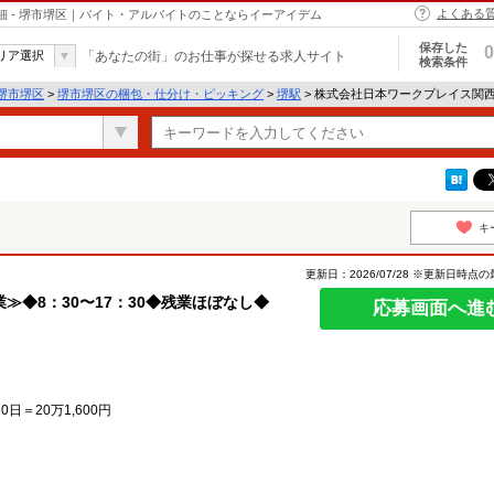
よくある
細 - 堺市堺区｜バイト・アルバイトのことならイーアイデム
保存した
0
リア選択
「あなたの街」のお仕事が探せる求人サイト
検索条件
堺市堺区
>
堺市堺区の梱包・仕分け・ピッキング
>
堺駅
> 株式会社日本ワークプレイス関西
キ
更新日：2026/07/28 ※更新日時点
◆8：30〜17：30◆残業ほぼなし◆
応募画面へ進
20日＝20万1,600円