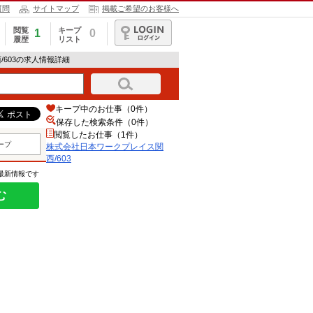
質問
サイトマップ
掲載ご希望のお客様へ
閲覧
キープ
1
0
履歴
リスト
ログイン
/603の求人情報詳細
キープ中のお仕事（0件）
保存した検索条件（
0
件）
閲覧したお仕事（1件）
ープ
株式会社日本ワークプレイス関
西/603
の最新情報です
む