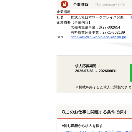
企業情報
社名
株式会社日本ワークプレイス関西
企業概要
【事業内容】
労働者派遣事業：派27-302654
有料職業紹介事業：27-ユ-302189
URL
https://www.n-workplace-kansai.jp/
求人応募期間 ：
2026/07/28 ～ 2026/08/31
※掲載を終了した求人は閲覧できま
このお仕事に関連する条件で探す
同じ職種から求人を探す