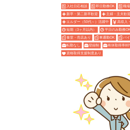
入社日応相談
即日勤務OK
職場
新卒・第二新卒歓迎
主婦・主夫歓
エルダー（50代～）活躍中
高収入
短期（3ヶ月以内）
平日のみ勤務O
食堂・売店あり
車通勤OK
バイ
転勤なし
登録制
有休取得率80
資格取得支援制度あり