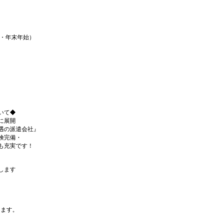
・年末年始）
いて◆
に展開
遇の派遣会社』
険完備・
も充実です！
します
ります。