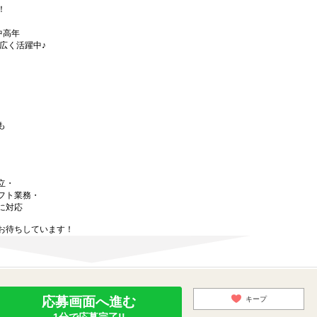
！
中高年
広く活躍中♪
も
立・
フト業務・
に対応
お待ちしています！
応募画面へ進む
キープ