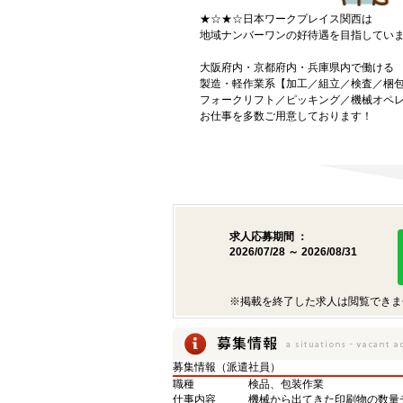
★☆★☆日本ワークプレイス関西は
地域ナンバーワンの好待遇を目指してい
大阪府内・京都府内・兵庫県内で働ける
製造・軽作業系【加工／組立／検査／梱
フォークリフト／ピッキング／機械オペ
お仕事を多数ご用意しております！
求人応募期間 ：
2026/07/28 ～ 2026/08/31
※掲載を終了した求人は閲覧できま
募集情報（派遣社員）
職種
検品、包装作業
仕事内容
機械から出てきた印刷物の数量