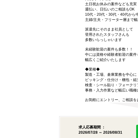
土日祝お休みの案件なども充実
週払い、日払いのご相談もOK
10代・20代・30代・40代から
主婦/主夫・フリーター層まで幅
派遣先にそのまま社員として
登用されたスタッフさんも
多数いらっしゃいます
未経験歓迎の案件も多数！！
中には資格や経験者歓迎の案件
幅広くご紹介いたします
◆業種◆
製造・工場、倉庫業務を中心に
ピッキング・仕分け・梱包・組
検査・シール貼り・フォークリ
事務・入力作業など幅広い職種
お気軽にエントリー、ご相談を
求人応募期間 ：
2026/07/28 ～ 2026/08/31