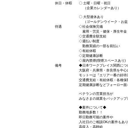
休日・休暇
〇 土曜・日曜・祝日
（企業カレンダーあり）
〇 大型連休あり
（ゴールデンウイーク・お盆
待遇
◇社会保険完備
雇用・労災・健保・厚生年金
◇交通費全額支給
◇週払い制度
勤務実績の一部を前払い
◇有給休暇
◇定期健康診断
◇屋内禁煙(喫煙スペースあり)
備考
◆日本ワークプレイス関西につ
大阪府・兵庫県・奈良県を中心
モットーは『エリア一番の好待
交通費支給・有給休暇・各種保
定期健康診断などフォーロー面
ベテランの営業担当が
みなさまの就業をバックアップ
◆案件について◆
勤務地多数！！
即日勤務可能の案件や
入社日のご相談OKの案件もあ
高収入・高時給