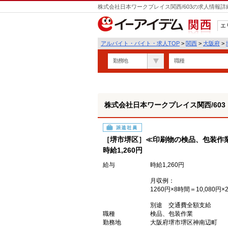
株式会社日本ワークプレイス関西/603の求人情報詳
エ
関西
アルバイト・バイト・求人TOP
>
関西
>
大阪府
>
勤務地
職種
株式会社日本ワークプレイス関西/603
派遣社員
［堺市堺区］≪印刷物の検品、包装作業≫
時給1,260円
給与
時給1,260円
月収例：
1260円×8時間＝10,080円×
別途 交通費全額支給
職種
検品、包装作業
勤務地
大阪府堺市堺区神南辺町