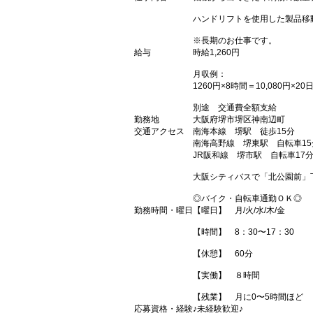
ハンドリフトを使用した製品移
※長期のお仕事です。
給与
時給1,260円
月収例：
1260円×8時間＝10,080円×20
別途 交通費全額支給
勤務地
大阪府堺市堺区神南辺町
交通アクセス
南海本線 堺駅 徒歩15分
南海高野線 堺東駅 自転車15
JR阪和線 堺市駅 自転車17
大阪シティバスで「北公園前」
◎バイク・自転車通勤ＯＫ◎
勤務時間・曜日
【曜日】 月/火/水/木/金
【時間】 8：30〜17：30
【休憩】 60分
【実働】 ８時間
【残業】 月に0〜5時間ほど
応募資格・経験
♪未経験歓迎♪