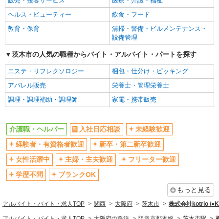
販売・接客サービス
医療・介護・福祉
フリーター歓迎
学歴不問
ヘルス・ビューティー
飲食・フード
ブランクOK
ミドル（40代～）活躍中
教育・保育
清掃・警備・ビルメンテナンス・
エルダー（50代～）活躍中
シニア（60代～）活躍中
設備管理
高収入・高額
ボーナス・賞与あり
茨木市の人気の職種からバイト・アルバイト・パートを探す
昇給あり
完全週休2日制
エステ・リフレクソロジー
梱包・仕分け・ピッキング
フルタイム歓迎
禁煙・分煙
アパレル販売
栄養士・管理栄養士
駅直結・駅チカ
車通勤OK
調理・調理補助・調理師
家電・携帯販売
バイク通勤OK
自転車通勤OK
残業少なめ（月20h未満）
交通費支給
介護職・ヘルパー
入社日応相談
未経験歓迎
社会保険あり
産休・育休取得実績あり
経験者・有資格者歓迎
新卒・第二新卒歓迎
退職金・財形貯蓄制度あり
各種手当（家族・役職・インセン
ティブなど）あり
女性活躍中
主婦・主夫歓迎
フリーター歓迎
制服貸与
研修制度あり
学歴不問
ブランクOK
資格取得支援制度あり
もっと見る
同じ職種から求人を探す
アルバイト・バイト・求人TOP
関西
大阪府
茨木市
株式会社kotrio /
医療・介護・福祉
アルバイト・バイト・求人TOP
大阪府の路線
阪急京都本線
茨木市駅