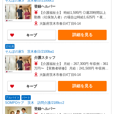
そんぽの家S 茨木春日/2100bc2
登録ヘルパー
【介護福祉士】 時給1,595円 ◎週20時間以上
勤務（社保加入者）の場合は時給1,625円 ＊夜間
（18:00〜）：時給1,994円〜 ＊日曜祝日：時給
大阪府茨木市春日4丁目6-14
1,895円〜 【実務者研修・初任者研修（ヘルパー1
級・2級）】 時給1,515円 ◎週20時間以上勤務
詳細を見る
キープ
（社保加入者）の場合は時給1,545円 ＊夜間
（18:00〜）：時給1,894円〜 ＊日曜祝日：時給
1,815円〜 ◎身体介助、生活援助が同時給 ◎キャ
正社員
ンセル手当：職務時給の60％支給
そんぽの家S 茨木春日/2100ba1
介護スタッフ
【介護福祉士】 月給：267,300円 年収例：361
万円〜 【実務者研修】 月給：241,500円 年収例：
330万円〜 【初任者研修】 月給：235,700円 年収
大阪府茨木市春日4丁目6-14
例：325万円〜 ※職務手当、働きがい向上手当、
日祝手当（月平均2回分）、夜勤手当（月平均5回
詳細を見る
キープ
分）等、毎月平均的に支払われる手当を含みま
す。 ※介護福祉士のみ、特別職務手当も含む ◎残
業時は別途時間外手当支給（超過1分〜） ◎賞
アルバイト
パート
与 基本給2.08ヶ月分/年支給
SOMPOケア 茨木 訪問介護/2189cc2
登録ヘルパー