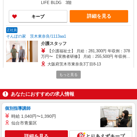
例：320万円〜 ※職務手当、働きがい向上手当、
LIFE BLDG 3階
日祝手当（月平均2回分）、在宅手当（月平均20回
分）等、毎月平均的に支払われる手当を含みま
詳細を見る
キープ
す。 ※介護福祉士のみ、特別職務手当も含む ■夜
勤手当別途支給：（8時間）4,000円/回、（16時
間）5,000円/回 ■オンコール手当（1,000円/日）あ
正社員
り ◎残業時は別途時間外手当支給（超過1分〜）
そんぽの家 茨木東奈良/1113aa1
◎賞与 基本給2.08ヶ月分/年支給
介護スタッフ
【介護福祉士】 月給：281,300円 年収例：378
万円〜 【実務者研修】 月給：255,500円 年収例：
345万円〜 【初任者研修・無資格】 月給：
大阪府茨木市東奈良3丁目8-13
249,700円 年収例：338万円〜 ※職務手当、働き
がい向上手当、日祝手当（月平均2回分）、夜勤手
もっと見る
詳細を見る
キープ
当（月平均5回分）等、毎月平均的に支払われる手
当を含みます。 ※介護福祉士のみ、特別職務手当
も含む ◎残業時は別途時間外手当支給（超過1
アルバイト
パート
あなたにおすすめの求人情報
分〜） ◎賞与 基本給2.08ヶ月分/年支給
SOMPOケア 茨木 訪問介護/2189ca2
介護スタッフ
個別指導講師
【介護福祉士】時給1,439円 ◎週20時間以上勤
時給 1,040円〜1,390円
務（社保加入者）の場合は時給1,469円 【実務者
仙台市青葉区
研修・初任者研修（ヘルパー1級・2級）】時給
大阪府茨木市双葉町2番27号 IBARAKI CITI
1,359円 ◎週20時間以上勤務（社保加入者）の場
LIFE BLDG 3階
合は時給1,389円
詳細を見る
とりあえずキープ