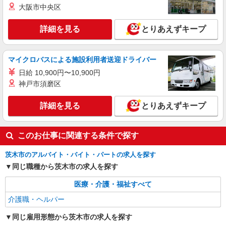
18:00〜20:00は時給25％UP
大阪市中央区
パート
パナソニック エイジフリーケアセンター茨木鮎川
詳細を見る
とりあえずキープ
デイサービス／介護職／PMのみ
時給1,295円〜1,358円 ※経験・能力・資格等
による 社会福祉士・介護福祉士 時給1,358円 その
マイクロバスによる施設利用者送迎ドライバー
他資格 時給1,295円 ※一律処遇改善加算含む 〇時
パナソニック エイジフリーケアセンター茨木
日給 10,900円〜10,900円
間外勤務手当 〇土日祝勤務手当 〇無事故無違反表
鮎川 大阪府茨木市鮎川4丁目26番22号
神戸市須磨区
彰金 〇年末年始勤務手当
詳細を見る
キープ
詳細を見る
とりあえずキープ
パート
このお仕事に関連する条件で探す
パナソニック エイジフリーケアセンター茨木鮎川
訪問入浴／介護職／運転あり／パート／勤務日
茨木市のアルバイト・バイト・パートの求人を探す
数は応相談
同じ職種から茨木市の求人を探す
時給1,397円〜1,460円 ※経験・能力・資格等
による 初任者研修 時給1,397円 実務者研修 時給
医療・介護・福祉すべて
1,397円 介護福祉士 時給1,460円 ※サービス提供8
パナソニック エイジフリーケアセンター茨木
件目以降〜1,000円/件 手当あり ※一律処遇改善加
介護職・ヘルパー
鮎川 大阪府茨木市鮎川4丁目26番22号
算含む 〇時間外勤務手当 〇土日祝勤務手当 〇無
事故無違反表彰金 〇年末年始勤務手当
同じ雇用形態から茨木市の求人を探す
詳細を見る
キープ