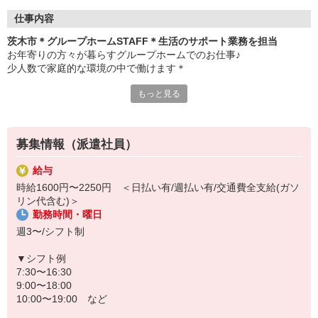
仕事内容
茨木市＊グループホームSTAFF＊生活のサポート業務を担当
お年寄りの方々が暮らすグループホームでのお仕事♪
少人数で家庭的な環境の中で働けます＊
もっと見る
▼仕事内容
・利用者さんの見守り
・料理や洗濯などの家事サポート
・お部屋や共有スペースの清掃
募集情報（派遣社員）
・お散歩や体操などのレクリエーション
・必要に応じた生活介助 など
給与
時給1600円〜2250円 ＜日払い有/週払い有/交通費全支給(ガソ
▼こんな方におすすめ
リン代含む)＞
・高齢者の方とじっくり関わりたい
勤務時間・曜日
・家事や会話が苦にならない
・認知症ケアに興味がある
週3〜/シフト制
難しい対応はありません
▼シフト例
未経験スタートのスタッフ多数！
7:30〜16:30
わからないことは先輩スタッフが丁寧に教えますのでご安心くださ
9:00〜18:00
い◎
10:00〜19:00 など