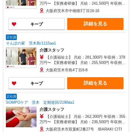
万円〜 【実務者研修】 月給：241,500円 年収例：
330万円〜 【初任者研修】 月給：235,700円 年収
大阪府茨木市中穂積3丁目16-16
例：325万円〜 ※職務手当、働きがい向上手当、
日祝手当（月平均2回分）、夜勤手当（月平均5回
詳細を見る
キープ
分）等、毎月平均的に支払われる手当を含みま
す。 ※介護福祉士のみ、特別職務手当も含む ◎残
業時は別途時間外手当支給（超過1分〜） ◎賞
正社員
与 基本給2.08ヶ月分/年支給
そんぽの家 茨木島/1115aa1
介護スタッフ
【介護福祉士】 月給：281,300円 年収例：378
万円〜 【実務者研修】 月給：255,500円 年収例：
345万円〜 【初任者研修・無資格】 月給：
大阪府茨木市島4丁目8-8
249,700円 年収例：338万円〜 ※職務手当、働き
がい向上手当、日祝手当（月平均2回分）、夜勤手
詳細を見る
キープ
当（月平均5回分）等、毎月平均的に支払われる手
当を含みます。 ※介護福祉士のみ、特別職務手当
も含む ◎残業時は別途時間外手当支給（超過1
正社員
分〜） ◎賞与 基本給2.08ヶ月分/年支給
SOMPOケア 茨木 定期巡回/2190da1
介護スタッフ
【介護福祉士】 月給：262,300円 年収例：355
万円〜 【実務者研修】 月給：236,500円 年収例：
325万円〜 【初任者研修】 月給：230,700円 年収
大阪府茨木市双葉町2番27号 IBARAKI CITI