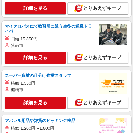
詳細を見る
キープ
詳細を見る
とりあえずキープ
パート
パナソニック エイジフリーハウス茨木平田台
マイクロバスにて教習所に通う生徒の送迎ドラ
有料老人ホーム／介護職／16-20時
イバー
時給1,257円〜1,346円 ※経験・能力・資格等
日給 15,850円
による 社会福祉士・介護福祉士 時給1,346円 その
箕面市
他資格 時給1,257円 ※一律処遇改善加算含む 〇時
パナソニック エイジフリーハウス茨木平田台
間外勤務手当 〇土日祝勤務手当 〇夜勤手当 〇深
大阪府茨木市平田台2番1号
夜勤務手当 〇年末年始勤務手当 〇早朝7:00〜
詳細を見る
とりあえずキープ
8:00/夜間18:00〜20:00は時給25％UP
詳細を見る
キープ
スーパー資材の仕分け作業スタッフ
パート
時給 1,350円
パナソニック エイジフリーケアセンター茨木美穂ケ丘
船橋市
ショートステイ／介護職／遅出のみ
時給1,397円〜1,435円 ※経験・能力・資格等
詳細を見る
とりあえずキープ
による
パナソニック エイジフリーケアセンター茨木
美穂ケ丘 大阪府茨木市美穂ケ丘13番4号
アパレル用品や雑貨のピッキング検品
時給 1,200円〜1,500円
詳細を見る
キープ