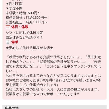
▼性別不問
▼学歴不問
未経験：時給1500円〜
初任者研修：時給1600円〜
介護福祉士：時給1800円〜
休日・休暇
シフトに応じて休日決定
固定休みなど相談ＯＫ！
備考
★安心して働ける環境が大切★
『希望や制約があるけど介護の仕事がしたい…』、『長く安定
して働きたい…』、『就業部署の詳細が知りたい…』、『未経
験でも大丈夫かな…』、『自分に合う仕事をマッチングしてほ
しい…』
お仕事を探される上で色々なことが気になりますよね☆まずは
お気軽にご連絡ください!!お問い合わせだけでも構いません!!不
安を解消してお仕事始めましょう♪
当社はスタッフの皆様お一人お一人に専属の担当がおります。
就業前から就業中も全力でサポートいたします!!
応募方法