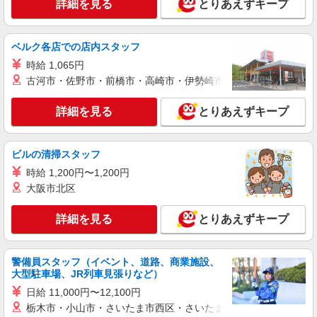
詳細を見る
とりあえずキープ
詳細を見る
キープ
パート
ベルク各店での店内スタッフ
パナソニック エイジフリーケアセンター茨木鮎川
時給 1,065円
デイサービス／介護職／パート
古河市・佐野市・前橋市・高崎市・伊勢崎市・太田市・館林市・
時給1,295円〜1,358円 ※経験・能力・資格等
による 社会福祉士・介護福祉士 時給1,358円 その
詳細を見る
とりあえずキープ
他資格 時給1,295円 ※一律処遇改善加算含む 〇時
パナソニック エイジフリーケアセンター茨木
間外勤務手当 〇土日祝勤務手当 〇無事故無違反表
鮎川 大阪府茨木市鮎川4丁目26番22号
彰金 〇年末年始勤務手当
ビルの清掃スタッフ
詳細を見る
キープ
時給 1,200円〜1,200円
大阪市北区
パート
パナソニック エイジフリーハウス茨木平田台
詳細を見る
とりあえずキープ
有料老人ホーム／介護職／遅出のみ
時給1,257円〜1,346円 ※経験・能力・資格等
による 社会福祉士・介護福祉士 時給1,346円 その
警備員スタッフ（イベント、道路、商業施設、
他資格 時給1,257円 ※一律処遇改善加算含む 〇時
大型駐車場、JR列車見張りなど）
パナソニック エイジフリーハウス茨木平田台
間外勤務手当 〇土日祝勤務手当 〇夜勤手当 〇深
大阪府茨木市平田台2番1号
日給 11,000円〜12,100円
夜勤務手当 〇年末年始勤務手当 〇早朝7:00〜
栃木市・小山市・さいたま市西区・さいたま市岩槻区・久喜市・
8:00/夜間18:00〜20:00は時給25％UP