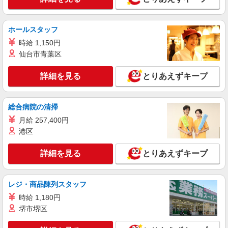
詳細を見る
キープ
ホールスタッフ
パート
時給 1,150円
パナソニック エイジフリーハウス茨木平田台
仙台市青葉区
小規模多機能居宅介護／介護職／パート
時給1,257円〜1,346円 ※経験・能力・資格等
詳細を見る
とりあえずキープ
による 社会福祉士・介護福祉士 時給1,346円 その
他資格 時給1,257円 ※一律処遇改善加算含む 〇時
パナソニック エイジフリーハウス茨木平田台
間外勤務手当 〇土日祝勤務手当 〇夜勤手当 〇深
大阪府茨木市平田台2番1号
総合病院の清掃
夜勤務手当 〇年末年始勤務手当 〇早朝7:00〜
8:00/夜間18:00〜20:00は時給25％UP
月給 257,400円
詳細を見る
キープ
港区
パート
詳細を見る
とりあえずキープ
パナソニック エイジフリーハウス茨木沢良宜
介護職／サ高住／小規模多機能／パート
時給1,231円〜1,295円 ※経験・能力・資格等
レジ・商品陳列スタッフ
による 社会福祉士・介護福祉士 時給1,295円 その
時給 1,180円
他資格 時給1,231円 ※一律処遇改善加算含む 〇時
パナソニック エイジフリーハウス茨木沢良宜
堺市堺区
間外勤務手当 〇土日祝勤務手当 〇夜勤手当 〇深
大阪府茨木市沢良宜東町6-13
夜勤務手当 〇年末年始勤務手当 〇早朝7:00〜
8:00/夜間18:00〜20:00は時給25％UP