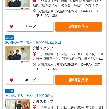
【介護福祉士】 時給1,595円 ◎週20時間以上
勤務（社保加入者）の場合は時給1,625円 ＊早朝
（〜8:00）：時給1,994円〜 ＊日曜祝日：時給
大阪府茨木市双葉町2番27号 IBARAKI CITI
1,895円〜 【実務者研修・初任者研修（ヘルパー1
LIFE BLDG 3階
級・2級）】 時給1,515円 ◎週20時間以上勤務
（社保加入者）の場合は時給1,545円 ＊早朝（〜
詳細を見る
キープ
8:00）：時給1,931円〜 ＊日曜祝日：時給1,815
円〜 ◎身体介助、生活援助が同時給 ◎キャンセル
手当：職務時給の60％支給
正社員
SOMPOケア 茨木 訪問介護/2189ca1
介護スタッフ
【介護福祉士】 月給：242,300円 年収例：331
万円〜 ※職務手当、特別職務手当、働きがい向上
手当、日祝手当（月平均2回分）等、毎月平均的に
大阪府茨木市双葉町2番27号 IBARAKI CITI
支払われる手当を含みます。 ◎夜勤手当別途支
LIFE BLDG 3階
給：（8時間）4,000円/回、（16時間）5,000円/回
◎残業時は別途時間外手当支給（超過1分〜） ◎
詳細を見る
キープ
賞与 基本給2.08ヶ月分/年支給
正社員
そんぽの家S 茨木中穂積/2099ba1
介護スタッフ
【介護福祉士】 月給：267,300円 年収例：361