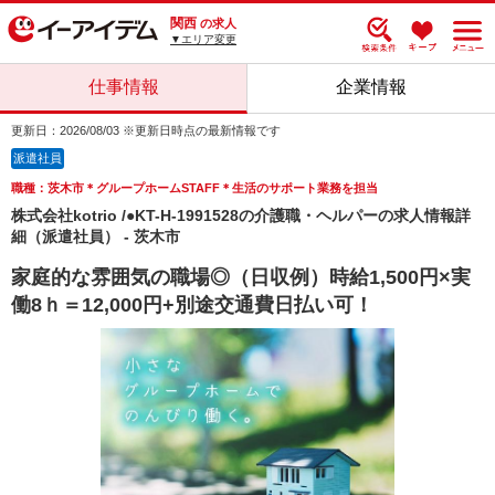
関西
の求人
▼エリア変更
仕事情報
企業情報
更新日：2026/08/03 ※更新日時点の最新情報です
派遣社員
職種：茨木市＊グループホームSTAFF＊生活のサポート業務を担当
株式会社kotrio /●KT-H-1991528の介護職・ヘルパーの求人情報詳
細（派遣社員） - 茨木市
家庭的な雰囲気の職場◎（日収例）時給1,500円×実
働8ｈ＝12,000円+別途交通費日払い可！