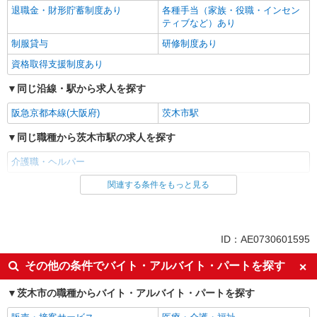
退職金・財形貯蓄制度あり
各種手当（家族・役職・インセン
ティブなど）あり
制服貸与
研修制度あり
資格取得支援制度あり
同じ沿線・駅から求人を探す
阪急京都本線(大阪府)
茨木市駅
同じ職種から茨木市駅の求人を探す
介護職・ヘルパー
関連する条件をもっと見る
同じ雇用形態から茨木市駅の求人を探す
派遣社員
同じ特徴から茨木市駅の求人を探す
ID：AE0730601595
入社日応相談
未経験歓迎
その他の条件でバイト・アルバイト・パートを探す
経験者・有資格者歓迎
新卒・第二新卒歓迎
茨木市の職種からバイト・アルバイト・パートを探す
女性活躍中
主婦・主夫歓迎