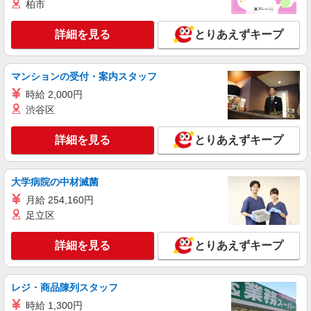
柏市
パート
詳細を見る
とりあえずキープ
パナソニック エイジフリーハウス茨木平田台
有料老人ホーム／介護職／早出のみ
時給1,257円〜1,346円 ※経験・能力・資格等
マンションの受付・案内スタッフ
による 社会福祉士・介護福祉士 時給1,346円 その
時給 2,000円
他資格 時給1,257円 ※一律処遇改善加算含む 〇時
パナソニック エイジフリーハウス茨木平田台
渋谷区
間外勤務手当 〇土日祝勤務手当 〇夜勤手当 〇深
大阪府茨木市平田台2番1号
夜勤務手当 〇年末年始勤務手当 〇早朝7:00〜
8:00/夜間18:00〜20:00は時給25％UP
詳細を見る
とりあえずキープ
詳細を見る
キープ
パート
大学病院の中材滅菌
パナソニック エイジフリーハウス茨木総持寺
月給 254,160円
介護職／サ高住／小規模多機能／パート
足立区
時給1,231円〜1,422円 ※経験・能力・資格等
による 社会福祉士・介護福祉士（夜勤専従） 時給
詳細を見る
とりあえずキープ
1,422円 社会福祉士・介護福祉士 時給1,295円 そ
パナソニック エイジフリーハウス茨木総持寺
の他資格（夜勤専従） 時給1,308円 その他資格 時
大阪府茨木市橋の内2丁目12番31号
給1,231円 ※一律処遇改善加算含む 〇時間外勤務
レジ・商品陳列スタッフ
手当 〇土日祝勤務手当 〇夜勤手当 〇深夜勤務手
詳細を見る
キープ
当 〇年末年始勤務手当 〇早朝7:00〜8:00/夜間
時給 1,300円