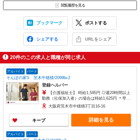
閲覧履歴を見る
ブックマーク
ポストする
シェアする
URLをシェア
20
件のこの求人と職種が同じ求人
アルバイト
パート
そんぽの家S 茨木中穂積/2099bc2
登録ヘルパー
【介護福祉士】 時給1,595円 ◎週20時間以上
勤務（社保加入者）の場合は時給1,625円 ＊早朝
夜間（〜8:00、18:00〜）：時給1,994円〜 ＊日曜
大阪府茨木市中穂積3丁目16-16
祝日：時給1,895円〜 【実務者研修・初任者研修
（ヘルパー1級・2級）】 時給1,515円 ◎週20時間
詳細を見る
キープ
以上勤務（社保加入者）の場合は時給1,545円 ＊
早朝夜間（〜8:00、18:00〜）：時給1,894円〜 ＊
日曜祝日：時給1,815円〜 ◎身体介助、生活援助
アルバイト
パート
が同時給 ◎キャンセル手当：職務時給の60％支給