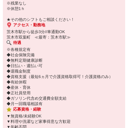
※残業なし
※休憩1ｈ
★その他のシフトもご相談ください！
アクセス・勤務地
茨木市駅から徒歩3分//車通勤OK
茨木市双葉町 ≪最寄：茨木市駅≫
待遇
※各種規定有
◆社会保険完備
◆無料定期健康診断
◆日払い・週払い可
◆退職金制度
◆資格支援（最短6ヵ月で介護資格取得可！介護資格のみ）
◆有給休暇
◆産休・育休
◆正社員登用
◆ガソリン代含め交通費全額支給
◆月一回職場相談有
応募資格・経験
▼無資格/未経験OK
▼料理や洗濯など家事得意な方歓迎
▼年齢不問