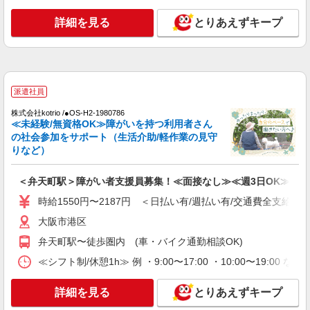
詳細を見る
とりあえずキープ
派遣社員
株式会社kotrio /●OS-H2-1980786
≪未経験/無資格OK≫障がいを持つ利用者さん
の社会参加をサポート（生活介助/軽作業の見守
りなど）
＜弁天町駅＞障がい者支援員募集！≪面接なし≫≪週3日OK≫
時給1550円〜2187円 ＜日払い有/週払い有/交通費全支給(ガ
大阪市港区
弁天町駅〜徒歩圏内 (車・バイク通勤相談OK)
≪シフト制/休憩1h≫ 例 ・9:00〜17:00 ・10:00〜19:00 
詳細を見る
とりあえずキープ