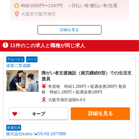
時給1550円〜2187円 ＜日払い有/週払い有/交通費
全支給(ガソリン代含む)＞
大阪府大阪市港区
詳細を見る
ID：AE0610076325
11
件のこの求人と職種が同じ求人
掲載期間終了
アルバイト
パート
港第二育成園
障がい者支援施設（就労継続B型）での生活支
援員
有資格 時給1,200円＋処遇改善280円 無資
格 時給1,180円＋処遇改善190円
大阪市港区波除6-4-5
詳細を見る
キープ
派遣社員
株式会社kotrio /●OS-H2-1977889