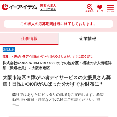
関西
の求人
▼エリア変更
この求人の応募期間は既に終了しております。
仕事情報
企業情報
派遣社員
職種：＜障がい者デイ/日払い可＞今日のやさしさが、すぐごほうびに
株式会社kotrio /●TN-H-1977889のその他介護・福祉の求人情報詳
細（派遣社員） - 大阪市港区
大阪市港区＊障がい者デイサービスの支援員さん募
集！日払いOK◎がんばった分がすぐお財布に＊
弊社ではあなたにピッタリの職場をご案内します。希望
勤務地や曜日・時間などお気軽にご相談ください。担
当...