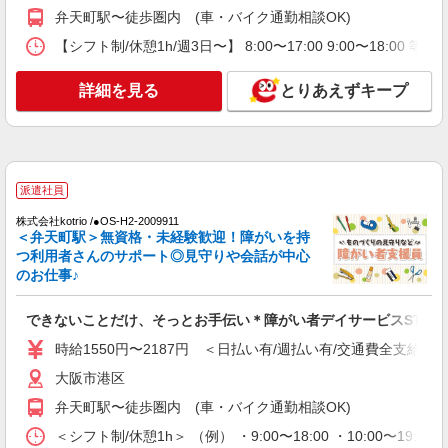
弁天町駅〜徒歩圏内 (車・バイク通勤相談OK)
【シフト制/休憩1h/週3日〜】 8:00〜17:00 9:00〜18:00 等
詳細を見る
とりあえずキープ
派遣社員
株式会社kotrio /●OS-H2-2009911
＜弁天町駅＞無資格・未経験歓迎！障がいを持
つ利用者さんのサポート◎見守りや会話が中心
のお仕事♪
できないことだけ、そっとお手伝い＊障がい者デイサービスSTAF
時給1550円〜2187円 ＜日払い有/週払い有/交通費全支給(ガ
大阪市港区
弁天町駅〜徒歩圏内 (車・バイク通勤相談OK)
＜シフト制/休憩1h＞ （例） ・9:00〜18:00 ・10:00〜19:0