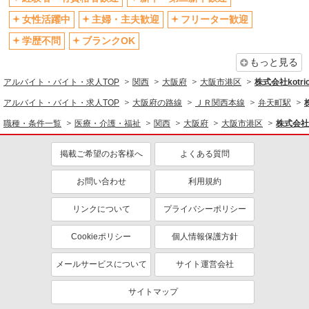
社会保険あり
産休・育休取得実績あり
女性活躍中
主婦・主夫歓迎
フリーター歓迎
退職金・財形貯蓄制度あり
各種手当（家族・役職・インセン
ティブなど）あり
学歴不問
ブランクOK
制服貸与
研修制度あり
もっと見る
資格取得支援制度あり
アルバイト・バイト・求人TOP
関西
大阪府
大阪市港区
株式会社kotri
同じ職種から求人を探す
アルバイト・バイト・求人TOP
大阪府の路線
ＪＲ関西本線
弁天町駅
職種・条件一覧
医療・介護・福祉
関西
大阪府
大阪市港区
株式会社k
医療・介護・福祉
同じ特徴から求人を探す
掲載ご希望のお客様へ
よくある質問
未経験歓迎
ミドル（40代～）活躍中
お問い合わせ
利用規約
ボーナス・賞与あり
車通勤OK
リンクについて
プライバシーポリシー
交通費支給
社会保険あり
産休・育休取得実績あり
Cookieポリシー
個人情報保護方針
メールサービスについて
サイト運営会社
サイトマップ