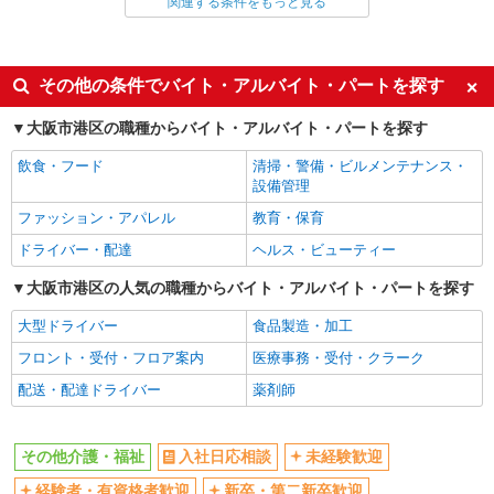
関連する条件をもっと見る
同じ雇用形態から弁天町駅の求人を探す
派遣社員
同じ特徴から弁天町駅の求人を探す
その他の条件でバイト・アルバイト・パートを探す
入社日応相談
未経験歓迎
大阪市港区の職種からバイト・アルバイト・パートを探す
経験者・有資格者歓迎
新卒・第二新卒歓迎
飲食・フード
清掃・警備・ビルメンテナンス・
女性活躍中
主婦・主夫歓迎
設備管理
フリーター歓迎
学歴不問
ファッション・アパレル
教育・保育
ブランクOK
ミドル（40代～）活躍中
ドライバー・配達
ヘルス・ビューティー
エルダー（50代～）活躍中
シニア（60代～）活躍中
大阪市港区の人気の職種からバイト・アルバイト・パートを探す
高収入・高額
ボーナス・賞与あり
大型ドライバー
食品製造・加工
昇給あり
完全週休2日制
フロント・受付・フロア案内
医療事務・受付・クラーク
フルタイム歓迎
禁煙・分煙
配送・配達ドライバー
薬剤師
駅直結・駅チカ
車通勤OK
バイク通勤OK
自転車通勤OK
その他介護・福祉
入社日応相談
未経験歓迎
残業少なめ（月20h未満）
交通費支給
経験者・有資格者歓迎
新卒・第二新卒歓迎