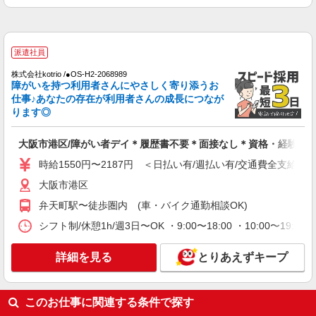
派遣社員
株式会社kotrio /●OS-H2-2068989
障がいを持つ利用者さんにやさしく寄り添うお
仕事♪あなたの存在が利用者さんの成長につなが
ります◎
大阪市港区/障がい者デイ＊履歴書不要＊面接なし＊資格・経験不
時給1550円〜2187円 ＜日払い有/週払い有/交通費全支給(ガ
大阪市港区
弁天町駅〜徒歩圏内 (車・バイク通勤相談OK)
シフト制/休憩1h/週3日〜OK ・9:00〜18:00 ・10:00〜19:0
詳細を見る
とりあえずキープ
このお仕事に関連する条件で探す