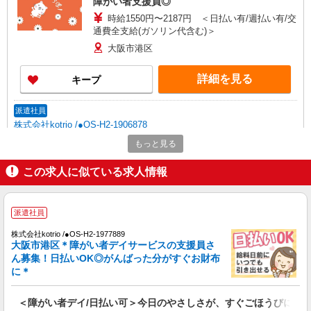
障がい者支援員◎
時給1550円〜2187円 ＜日払い有/週払い有/交
通費全支給(ガソリン代含む)＞
大阪市港区
詳細を見る
キープ
派遣社員
株式会社kotrio /●OS-H2-1906878
弁天町駅＊障がい者施設で軽作業の見守り等＊
もっと見る
未経験歓迎！
この求人に似ている求人情報
時給1550円〜2187円 ＜日払い有/週払い有/交
通費全支給(ガソリン代含む)＞
大阪市港区
派遣社員
詳細を見る
キープ
株式会社kotrio /●OS-H2-1977889
大阪市港区＊障がい者デイサービスの支援員さ
ん募集！日払いOK◎がんばった分がすぐお財布
派遣社員
に＊
株式会社kotrio /●OS-H2-2050969
弁天町駅＊働きやすさで選ぶならココ！障がい
＜障がい者デイ/日払い可＞今日のやさしさが、すぐごほうびに
デイSTAFF/17時定時