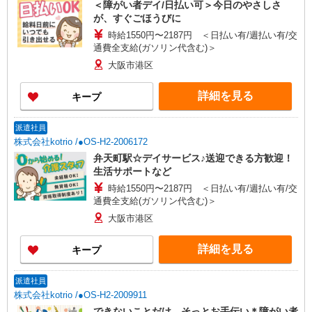
＜障がい者デイ/日払い可＞今日のやさしさ
が、すぐごほうびに
時給1550円〜2187円 ＜日払い有/週払い有/交
通費全支給(ガソリン代含む)＞
大阪市港区
詳細を見る
キープ
派遣社員
株式会社kotrio /●OS-H2-2006172
弁天町駅☆デイサービス♪送迎できる方歓迎！
生活サポートなど
時給1550円〜2187円 ＜日払い有/週払い有/交
通費全支給(ガソリン代含む)＞
大阪市港区
詳細を見る
キープ
派遣社員
株式会社kotrio /●OS-H2-2009911
できないことだけ、そっとお手伝い＊障がい者