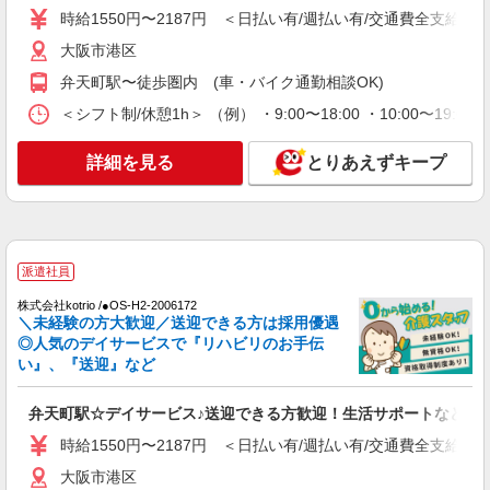
時給1550円〜2187円 ＜日払い有/週払い有/交通費全支給(ガ
時給1550円〜2187円 ＜日払い有/週払い有/交
通費全支給(ガソリン代含む)＞
大阪市港区
大阪市港区
弁天町駅〜徒歩圏内 (車・バイク通勤相談OK)
＜シフト制/休憩1h＞ （例） ・9:00〜18:00 ・10:00〜19:0
詳細を見る
キープ
詳細を見る
とりあえずキープ
派遣社員
株式会社kotrio /●OS-H2-2069142
弁天町駅★即日お仕事開始も可！キレイな高齢
者住宅STAFF◎
時給1550円〜2187円 ＜日払い有/週払い有/交
派遣社員
通費全支給(ガソリン代含む)＞
株式会社kotrio /●OS-H2-2006172
大阪市港区
＼未経験の方大歓迎／送迎できる方は採用優遇
◎人気のデイサービスで『リハビリのお手伝
詳細を見る
キープ
い』、『送迎』など
弁天町駅☆デイサービス♪送迎できる方歓迎！生活サポートなど
時給1550円〜2187円 ＜日払い有/週払い有/交通費全支給(ガ
大阪市港区